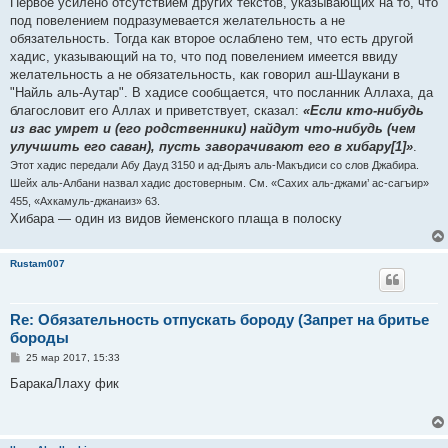
Первое усилено отсутствием других текстов, указывающих на то, что
под повелением подразумевается желательность а не
обязательность. Тогда как второе ослаблено тем, что есть другой
хадис, указывающий на то, что под повелением имеется ввиду
желательность а не обязательность, как говорил аш-Шаукани в
"Найль аль-Аутар". В хадисе сообщается, что посланник Аллаха, да
благословит его Аллах и приветствует, сказал:
«Если кто-нибудь
из вас умрет и (его родственники) найдут что-нибудь (чем
улучшить его саван), пусть заворачивают его в хибару[1]»
.
Этот хадис передали Абу Дауд 3150 и ад-Дыяъ аль-Макъдиси со слов Джабира.
Шейх аль-Албани назвал хадис достоверным. См. «Сахих аль-джами’ ас-сагъир»
455, «Ахкамуль-джанаиз» 63.
Хибара — один из видов йеменского плаща в полоску
Rustam007
Re: Обязательность отпускать бороду (Запрет на бритье
бороды
С
25 мар 2017, 15:33
о
о
БаракаЛлаху фик
б
щ
е
н
и