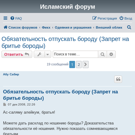
Исламский форум
FAQ
Регистрация
Вход
П
Список форумов
Фикх
Одеяния и украшения
Внешний облик
о
Обязательность отпускать бороду (Запрет на
и
бритье бороды)
с
Поиск
Расширен
Ответить
к
1
2
След.
19 сообщений
Абу Сабир
Обязательность отпускать бороду (Запрет на
бритье бороды)
С
07 дек 2008, 22:26
о
о
Ас-саляму алейкум, братья!
б
щ
е
Можете дать расклад по ношению бороды? Доказательства
н
обязательности её ношения. Нужно показать сомневающимся
и
е
братьям.