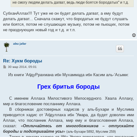
не смогу людям делать дагват, ведь люди боятся бородатых" и т.д.
и
е
СубханАллах!!! Тут уже не он будет делать дагват, а ему будут
делать дагват... Сначала скажут, что бородатых не будут слушать
или боятся, потом не слушающих музыку, потом не пьющих, потом
не празднующих новый год и т.д. и т.п.
abu jafar
Re: Хукм бороды
С
30 мар 2014, 05:01
о
о
Из книги ‘АбдуРрахмана ибн Мухаммада ибн Касим аль-‘Асыми:
б
щ
е
Грех бритья бороды
н
и
е
С именем Аллаха Милостивого Милосердного. Хвала Аллаху,
мир и благословение посланнику Аллаха.
В сборниках достоверных хадисов у аль-Бухари и Муслима
приводится хадис от 'Абдуллаха ибн 'Умара, да будет доволен ими
Аллах, что посланник Аллаха, мир ему и благословения Аллаха,
сказал: «
Отличайтесь от многобожников – отпускайте
бороды и подстригайте усы
»
(аль-Бухари 5892, Муслим 259)
Также в другом хадисе от Ибн Умара передается, что посланник