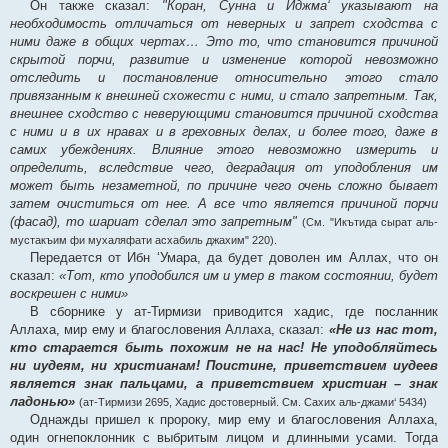
Он также сказал:
"Коран, Сунна и Иджма‘ указывают на
необходимость отличаться от неверных и запрет сходства с
ними даже в общих чертах… Это то, что становится причиной
скрытой порчи, развитие и изменение которой невозможно
отследить и постановление относительно этого стало
привязанным к внешней схожести с ними, и стало запретным. Так,
внешнее сходство с неверующими становится причиной сходства
с ними и в их нравах и в греховных делах, и более того, даже в
самих убеждениях. Влияние этого невозможно измерить и
определить, вследствие чего, деградация от уподобления им
может быть незаметной, по причине чего очень сложно бывает
затем очиститься от нее. А все что является причиной порчи
(фасад), то шариат сделал это запретным"
(См. "Икътида сырат аль-
мустакъим фи мухаляфати асхабиль джахим" 220).
Передается от Ибн ‘Умара, да будет доволен им Аллах, что он
сказал:
«Тот, кто уподобился им и умер в таком состоянии, будет
воскрешен с ними»
В сборнике у ат-Тирмизи приводится хадис, где посланник
Аллаха, мир ему и благословения Аллаха, сказал:
«Не из нас тот,
кто старается быть похожим не на нас! Не уподобляйтесь
ни иудеям, ни христианам! Поистине, приветствием иудеев
является знак пальцами, а приветствием христиан – знак
ладонью»
(ат-Тирмизи 2695, Хадис достоверный. См. Сахих аль-джами‘ 5434)
Однажды пришел к пророку, мир ему и благословения Аллаха,
один огнепоклонник с выбритым лицом и длинными усами. Тогда