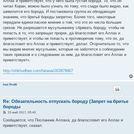
Аллах и приветствует, что у него была густая борода. То, что он
читал Коран, можно было узнать по тому, что сзади было видно, как
шевелится его борода. И постановила группа из обладающих
знанием, что бритьё бороды запретно. Более того, некоторые
передали единогласное мнение о том, что это из числа больших
грехов. Не разрешается мусульманину сбривать бороду, чтобы не
попасть в то, что запрещал пророк, да благословит его Аллах и
приветствует, и чтобы не попасть в противоречие тому, что он, да
благословит его Аллах и приветствует, делал. Огорчительно то, что
мы видим многих мусульман, которые не заботятся о соблюдении
таких приказов и о следовании за ним, да благословит его Аллах и
приветствует».
http://shkhudheir.com/fatawa/263979967
Inoi Profil
Re: Обязательность отпускать бороду (Запрет на бритье
бороды
С
23 май 2017, 05:40
о
о
Сообщается, что Посланник Аллаха, да благословит его Аллах и
б
приветствует, сказал:
щ
е
н