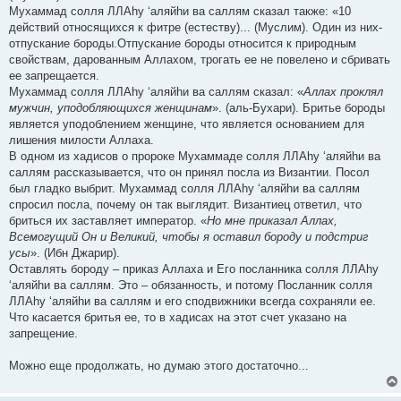
Мухаммад солля ЛЛАhу ‘аляйhи ва саллям сказал также: «10
действий относящихся к фитре (естеству)... (Муслим). Один из них-
отпускание бороды.Отпускание бороды относится к природным
свойствам, дарованным Аллахом, трогать ее не повелено и сбривать
ее запрещается.
Мухаммад солля ЛЛАhу ‘аляйhи ва саллям сказал: «
Аллах проклял
мужчин, уподобляющихся женщинам
». (аль-Бухари). Бритье бороды
является уподоблением женщине, что является основанием для
лишения милости Аллаха.
В одном из хадисов о пророке Мухаммаде солля ЛЛАhу ‘аляйhи ва
саллям рассказывается, что он принял посла из Византии. Посол
был гладко выбрит. Мухаммад солля ЛЛАhу ‘аляйhи ва саллям
спросил посла, почему он так выглядит. Византиец ответил, что
бриться их заставляет император. «
Но мне приказал Аллах,
Всемогущий Он и Великий, чтобы я оставил бороду и подстриг
усы
». (Ибн Джарир).
Оставлять бороду – приказ Аллаха и Его посланника солля ЛЛАhу
‘аляйhи ва саллям. Это – обязанность, и потому Посланник солля
ЛЛАhу ‘аляйhи ва саллям и его сподвижники всегда сохраняли ее.
Что касается бритья ее, то в хадисах на этот счет указано на
запрещение.
Можно еще продолжать, но думаю этого достаточно...