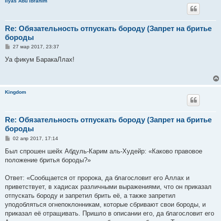
Ilyas Abu Ibrahim
е
Re: Обязательность отпускать бороду (Запрет на бритье
бороды
С
27 мар 2017, 23:37
о
о
Уа фикум БаракаЛлах!
б
щ
е
н
и
Kingdom
е
Re: Обязательность отпускать бороду (Запрет на бритье
бороды
С
02 апр 2017, 17:14
о
о
Был спрошен шейх Абдуль-Карим аль-Худейр: «Каково правовое
б
положение бритья бороды?»
щ
е
н
Ответ: «Сообщается от пророка, да благословит его Аллах и
и
е
приветствует, в хадисах различными выражениями, что он приказал
отпускать бороду и запретил брить её, а также запретил
уподобляться огнепоклонникам, которые сбривают свои бороды, и
приказал её отращивать. Пришло в описании его, да благословит его