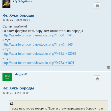
Абу 'АбдуЛлагь
Re: Хукм бороды
С
03 июн 2009, 01:01
о
о
Салам алайкум!
б
на этом форуме есть пару тем относительно бороды
щ
е
http://asar-forum.com/viewtopic.php?f=88&t=7445
н
и тут
и
е
http://asar-forum.com/viewtopic.php?f=77&t=946
и тут
http://asar-forum.com/viewtopic.php?f=88&t=13035
и тут
http://asar-forum.com/viewtopic.php?f=77&t=1091
abu_hanif
Re: Хукм бороды
С
03 апр 2010, 16:38
о
о
б
щ
е
также некоторые говорят: "Если я стану выращивать бороду, то я
н