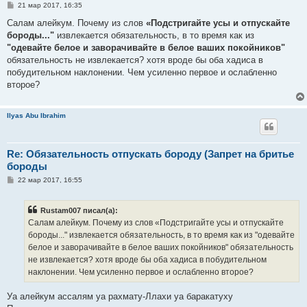
С
21 мар 2017, 16:35
о
о
Салам алейкум. Почему из слов
«Подстригайте усы и отпускайте
б
бороды..."
извлекается обязательность, в то время как из
щ
е
"одевайте белое и заворачивайте в белое ваших покойников"
н
обязательность не извлекается? хотя вроде бы оба хадиса в
и
е
побудительном наклонении. Чем усиленно первое и ослабленно
второе?
Ilyas Abu Ibrahim
Re: Обязательность отпускать бороду (Запрет на бритье
бороды
С
22 мар 2017, 16:55
о
о
б
Rustam007 писал(а):
щ
е
Салам алейкум. Почему из слов «Подстригайте усы и отпускайте
н
бороды..." извлекается обязательность, в то время как из "одевайте
и
е
белое и заворачивайте в белое ваших покойников" обязательность
не извлекается? хотя вроде бы оба хадиса в побудительном
наклонении. Чем усиленно первое и ослабленно второе?
Уа алейкум ассалям уа рахмату-Ллахи уа баракатуху