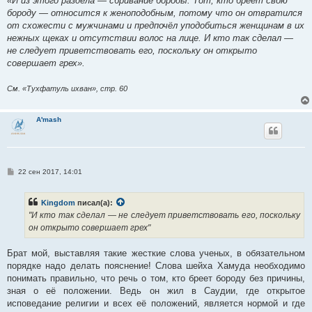
«И из этого раздела — сбривание бороды. Тот, кто бреет свою
бороду — относится к женоподобным, потому что он отвратился
от схожести с мужчинами и предпочёл уподобиться женщинам в их
нежных щеках и отсутствии волос на лице. И кто так сделал —
не следует приветствовать его, поскольку он открыто
совершает грех».
См. «Тухфатуль ихван», стр. 60
A'mash
С
22 сен 2017, 14:01
о
о
б
Kingdom
писал(а):
щ
е
"И кто так сделал — не следует приветствовать его, поскольку
н
он открыто совершает грех"
и
е
Брат мой, выставляя такие жесткие слова ученых, в обязательном
порядке надо делать пояснение! Слова шейха Хамуда необходимо
понимать правильно, что речь о том, кто бреет бороду без причины,
зная о её положении. Ведь он жил в Саудии, где открытое
исповедание религии и всех её положений, является нормой и где