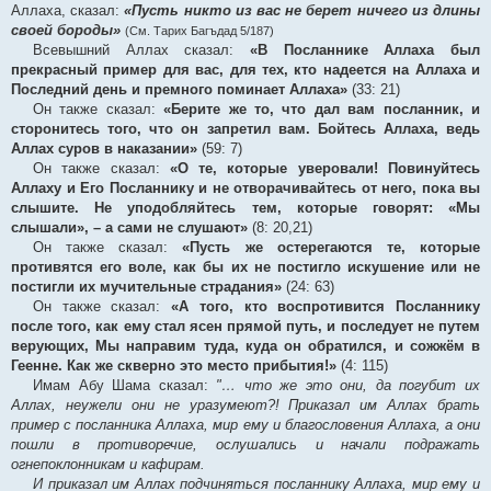
Аллаха, сказал:
«Пусть никто из вас не берет ничего из длины
своей бороды»
(См. Тарих Багъдад 5/187)
Всевышний Аллах сказал:
«В Посланнике Аллаха был
прекрасный пример для вас, для тех, кто надеется на Аллаха и
Последний день и премного поминает Аллаха»
(33: 21)
Он также сказал:
«Берите же то, что дал вам посланник, и
сторонитесь того, что он запретил вам. Бойтесь Аллаха, ведь
Аллах суров в наказании»
(59: 7)
Он также сказал:
«О те, которые уверовали! Повинуйтесь
Аллаху и Его Посланнику и не отворачивайтесь от него, пока вы
слышите. Не уподобляйтесь тем, которые говорят: «Мы
слышали», – а сами не слушают»
(8: 20,21)
Он также сказал:
«Пусть же остерегаются те, которые
противятся его воле, как бы их не постигло искушение или не
постигли их мучительные страдания»
(24: 63)
Он также сказал:
«А того, кто воспротивится Посланнику
после того, как ему стал ясен прямой путь, и последует не путем
верующих, Мы направим туда, куда он обратился, и сожжём в
Геенне. Как же скверно это место прибытия!»
(4: 115)
Имам Абу Шама сказал:
"… что же это они, да погубит их
Аллах, неужели они не уразумеют?! Приказал им Аллах брать
пример с посланника Аллаха, мир ему и благословения Аллаха, а они
пошли в противоречие, ослушались и начали подражать
огнепоклонникам и кафирам.
И приказал им Аллах подчиняться посланнику Аллаха, мир ему и