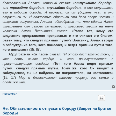
благословения Аллаха, который сказал:
«
отпускайте бороду
»,
«
не трогайте бороды
», «
пускайте бороды
»,
а они ослушались
его и побрили бороды. И приказал он им убирать усы, а они
отрастили их. И полностью обратили это дело вверх ногами и
открыто ослушались Аллаха, обезобразив то, что сделал Аллах
украшением для самого почетного и красивого места на теле
человека. Аллах Всевышний сказал:
«Разве тот, кому его
злодеяние представлено прекрасным и кто считает его благом,
равен тому, кто следует прямым путем? Воистину, Аллах вводит
в заблуждение того, кого пожелает, и ведет прямым путем того,
кого пожелает»
(35: 8)".
‘АбдуРрахман ибн Касим сказал: "
И этого достаточно тому, у
кого есть живое сердце, и кто прислушивается с
присутствующим сердцем.
«Тот, кого Аллах ведет прямым
путем, следует прямым путем. Тому же, кого Он вводит в
заблуждение, ты не найдешь ни покровителя, ни наставника»
(18: 17)
Мир и благословения нашему пророку, его семье и
сподвижникам.
Rustam007
Re: Обязательность отпускать бороду (Запрет на бритье
бороды