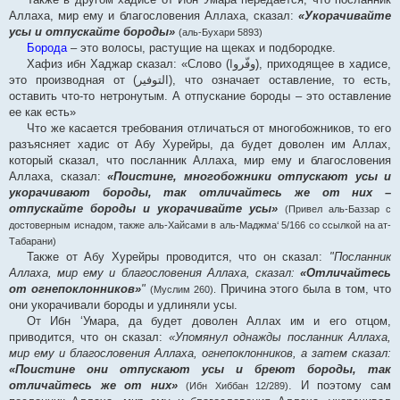
Аллаха, мир ему и благословения Аллаха, сказал:
«Укорачивайте
усы и отпускайте бороды»
(аль-Бухари 5893)
Борода
– это волосы, растущие на щеках и подбородке.
Хафиз ибн Хаджар сказал: «Слово (وفّروا), приходящее в хадисе,
это производная от (التوفير), что означает оставление, то есть,
оставить что-то нетронутым. А отпускание бороды – это оставление
ее как есть»
Что же касается требования отличаться от многобожников, то его
разъясняет хадис от Абу Хурейры, да будет доволен им Аллах,
который сказал, что посланник Аллаха, мир ему и благословения
Аллаха, сказал:
«Поистине, многобожники отпускают усы и
укорачивают бороды, так отличайтесь же от них –
отпускайте бороды и укорачивайте усы»
(Привел аль-Баззар с
достоверным иснадом, также аль-Хайсами в аль-Маджма‘ 5/166 со ссылкой на ат-
Табарани)
Также от Абу Хурейры проводится, что он сказал:
"Посланник
Аллаха, мир ему и благословения Аллаха, сказал:
«Отличайтесь
от огнепоклонников»
"
Причина этого была в том, что
(Муслим 260).
они укорачивали бороды и удлиняли усы.
От Ибн ‘Умара, да будет доволен Аллах им и его отцом,
приводится, что он сказал:
«Упомянул однажды посланник Аллаха,
мир ему и благословения Аллаха, огнепоклонников, а затем сказал:
«Поистине они отпускают усы и бреют бороды, так
отличайтесь же от них»
. И поэтому сам
(Ибн Хиббан 12/289)