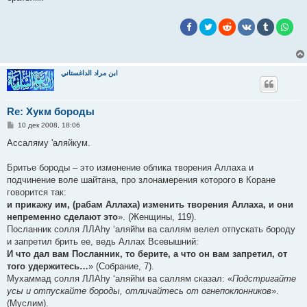
ابن مراد الداغستاني
Re: Хукм бороды
С
10 дек 2008, 18:06
о
о
Ассаляму 'аляйкум.
б
щ
е
Бритье бороды – это изменение облика творения Аллаха и
н
подчинение воле шайтана, про злонамерения которого в Коране
и
е
говорится так:
и прикажу им, (рабам Аллаха) изменить творения Аллаха, и они
непременно сделают это
». (Женщины, 119).
Посланник солля ЛЛАhу ‘аляйhи ва саллям велел отпускать бороду
и запретил брить ее, ведь Аллах Всевышний:
И что дал вам Посланник, то берите, а что он вам запретил, от
того удержитесь…
» (Собрание, 7).
Мухаммад солля ЛЛАhу ‘аляйhи ва саллям сказал: «
Подстригайте
усы и отпускайте бороды, отличайтесь от огнепоклонников
».
(Муслим).