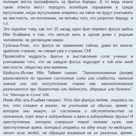
полиция могла оштрафовать за бритье бороды. А то ведь иначе
такие ответы могут породить всеобщее порывание в среде
мусульман, когда мусульмане опираясь на такое не будут учитывать
ни местность, ни положение, ни мотивы того, кто укоротил бороду, и
т.п.
Это подобно тому, как лет 15 назад один брат перевел фатуа шейха
Ибн Усаймина о том, что нельзя жить в одном доме с родным
человеком, не делающим намаз.
Субхана-Ллах, это фатуа не применимо сейчас даже во многих
арабских странах, не говоря уже о странах СНГ.
Проявляйте мудрость братья в выставлении слов ученых и
учитывании того, что не каждое фатуа подходит к той или иной
местности, обществу или времени.
Шейхуль-Ислам Ибн Таймия сказал:
“Законоположения (ахкам)
различаются по причине состояния силы или слабости, наличия
знания или его отсутствия, также как, законоположения
различаются при богатстве или бедности, здоровье или болезни”
.
См. “Минхадж ас-Сунна” 1/86.
Имам Ибн аль-Къайим говорил:
“Кто дал фатуа людям, опираясь на
то, что сказано в книгах, не учитывая их обычаи, время, в
которое они живут, их состояние и обстоятельство их
положения, тот впал в заблуждение и ввел в заблуждение других! И
преступление, которое совершил такой человек хуже, чем
преступление врача, который опираясь на одну книгу по медицине,
лечит всех людей, не обращая внимания на их различия, время,