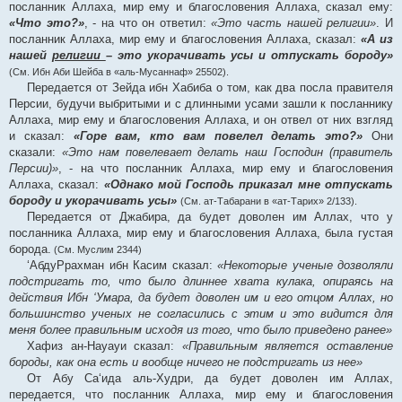
посланник Аллаха, мир ему и благословения Аллаха, сказал ему:
«Что это?»
, - на что он ответил:
«Это часть нашей религии»
. И
посланник Аллаха, мир ему и благословения Аллаха, сказал:
«А из
нашей
религии
– это укорачивать усы и отпускать бороду»
(См. Ибн Аби Шейба в «аль-Мусаннаф» 25502).
Передается от Зейда ибн Хабиба о том, как два посла правителя
Персии, будучи выбритыми и с длинными усами зашли к посланнику
Аллаха, мир ему и благословения Аллаха, и он отвел от них взгляд
и сказал:
«Горе вам, кто вам повелел делать это?»
Они
сказали:
«Это нам повелевает делать наш Господин (правитель
Персии)»
, - на что посланник Аллаха, мир ему и благословения
Аллаха, сказал:
«Однако мой Господь приказал мне отпускать
бороду и укорачивать усы»
(См. ат-Табарани в «ат-Тарих» 2/133).
Передается от Джабира, да будет доволен им Аллах, что у
посланника Аллаха, мир ему и благословения Аллаха, была густая
борода.
(См. Муслим 2344)
‘АбдуРрахман ибн Касим сказал:
«Некоторые ученые дозволяли
подстригать то, что было длиннее хвата кулака, опираясь на
действия Ибн ‘Умара, да будет доволен им и его отцом Аллах, но
большинство ученых не согласились с этим и это видится для
меня более правильным исходя из того, что было приведено ранее»
Хафиз ан-Науауи сказал:
«Правильным является оставление
бороды, как она есть и вообще ничего не подстригать из нее»
От Абу Са‘ида аль-Худри, да будет доволен им Аллах,
передается, что посланник Аллаха, мир ему и благословения