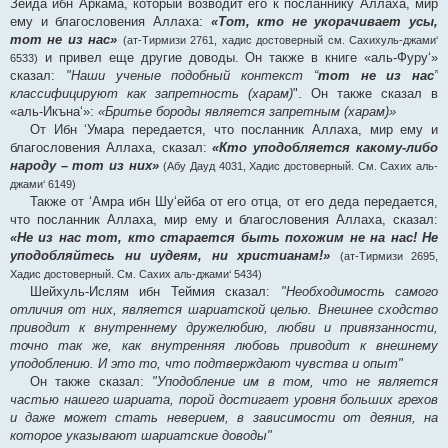
Зейда ибн Аркама, который возводит его к посланнику Аллаха, мир
ему и благословения Аллаха:
«Тот, кто не укорачивает усы,
тот не из нас»
(ат-Тирмизи 2761, хадис достоверный см. Сахихуль-джами‘
и привел еще другие доводы. Он также в книге «аль-Фуру‘»
6533)
сказал:
"Наши ученые подобный контекст “
тот не из нас
”
классифицируют как запретность (харам)
". Он также сказал в
«аль-Икъна‘»:
«Бритье бороды является запретным (харам)»
От Ибн ‘Умара передается, что посланник Аллаха, мир ему и
благословения Аллаха, сказал:
«Кто уподобляется какому-либо
народу – тот из них»
(Абу Дауд 4031, Хадис достоверный. См. Сахих аль-
джами‘ 6149)
Также от ‘Амра ибн Шу‘ейба от его отца, от его деда передается,
что посланник Аллаха, мир ему и благословения Аллаха, сказал:
«Не из нас тот, кто старается быть похожим не на нас! Не
уподобляйтесь ни иудеям, ни христианам!»
(ат-Тирмизи 2695,
Хадис достоверный. См. Сахих аль-джами‘ 5434)
Шейхуль-Ислям ибн Теймия сказал:
"Необходимость самого
отличия от них, является шариатской целью. Внешнее сходство
приводит к внутреннему дружелюбию, любви и привязанности,
точно так же, как внутренняя любовь приводит к внешнему
уподоблению. И это то, что подтверждают чувства и опыт"
Он также сказал:
"Уподобление им в том, что не является
частью нашего шариата, порой достигает уровня больших грехов
и даже может стать неверием, в зависимости от деяния, на
которое указывают шариатские доводы"