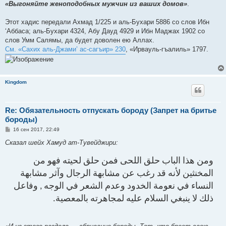
«Выгоняйте женоподобных мужчин из ваших домов»
.
и
е
Этот хадис передали Ахмад 1/225 и аль-Бухари 5886 со слов Ибн
‘Аббаса; аль-Бухари 4324, Абу Дауд 4929 и Ибн Маджах 1902 со
слов Умм Салямы, да будет доволен ею Аллах.
См. «Сахих аль-Джами’ ас-сагъир» 230
, «Ирвауль-гъалиль» 1797.
Kingdom
Re: Обязательность отпускать бороду (Запрет на бритье
бороды)
С
16 сен 2017, 22:49
о
о
Сказал шейх Хамуд ат-Тувейджири:
б
щ
е
ومن هذا الباب حلق اللحى فمن حلق لحيته فهو من
н
и
المخنثين لأنه قد رغب عن مشابهة الرجال وآثر مشابهة
е
النساء في نعومة الخدود وعدم الشعر في الوجه , وفاعل
ذلك لا ينبغي السلام عليه لمجاهرته بالمعصية.