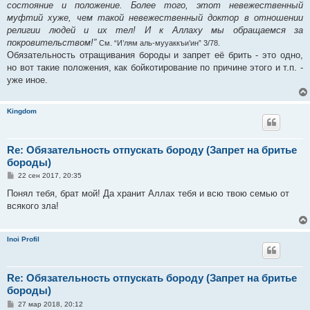
состояние и положение. Более того, этот невежественный
муфтий хуже, чем такой невежественный доктор в отношении
религии людей и их тел! И к Аллаху мы обращаемся за
покровительством!”
См. “И’лям аль-мууаккъи’ин” 3/78.
Обязательность отращивания бороды и запрет её брить - это одно,
но вот такие положения, как бойкотирование по причине этого и т.п. -
уже иное.
Kingdom
Re: Обязательность отпускать бороду (Запрет на бритье
бороды)
С
22 сен 2017, 20:35
о
о
Понял тебя, брат мой! Да хранит Аллах тебя и всю твою семью от
б
всякого зла!
щ
е
н
и
Inoi Profil
е
Re: Обязательность отпускать бороду (Запрет на бритье
бороды)
С
27 мар 2018, 20:12