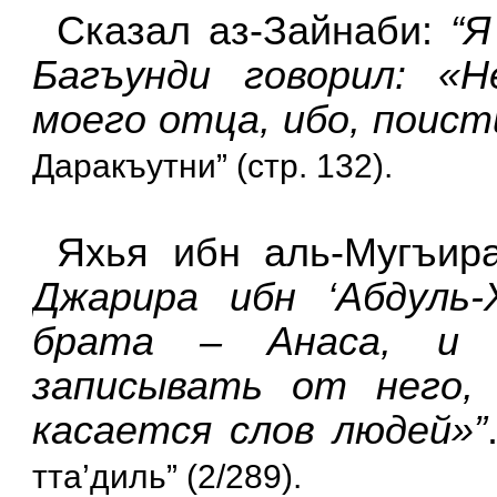
Сказал аз-Зайнаби:
“Я
Багъунди говорил: «
моего отца, ибо, поист
Даракъутни” (стр. 132).
Яхья ибн аль-Мугъир
Джарира ибн ‘Абдуль
брата – Анаса, и 
записывать от него,
касается слов людей»”
тта’диль” (2/289).