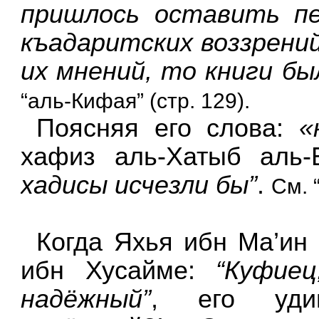
пришлось оставить пе
къадаритских воззрений
их мнений, то книги бы
“аль-Кифая” (стр. 129).
Поясняя его слова:
«
хафиз аль-Хатыб аль-
хадисы исчезли бы”
.
См. 
Когда Яхья ибн Ма’ин 
ибн Хусайме:
“Куфие
надёжный”
, его уди