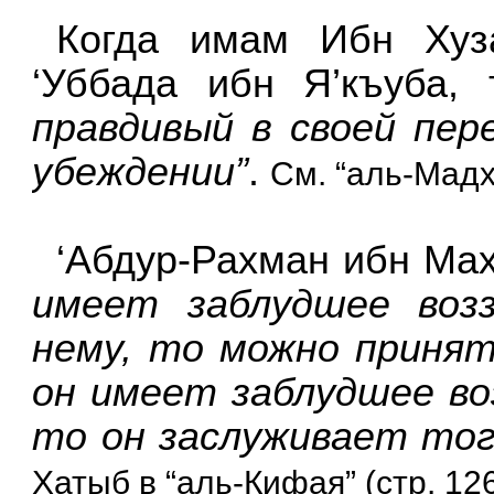
Когда имам Ибн Хуз
‘Уббада ибн Я’къуба,
правдивый в своей пер
убеждении”
.
См. “аль-Мадха
‘Абдур-Рахман ибн Ма
имеет заблудшее воз
нему, то можно принят
он имеет заблудшее во
то он заслуживает тог
Хатыб в “аль-Кифая” (стр. 126