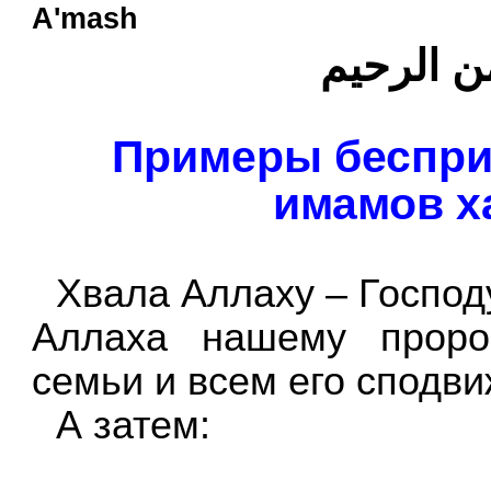
A'mash
ن الرحيم
Примеры беспри
имамов х
Хвала Аллаху – Господ
Аллаха нашему проро
семьи и всем его сподв
А затем: