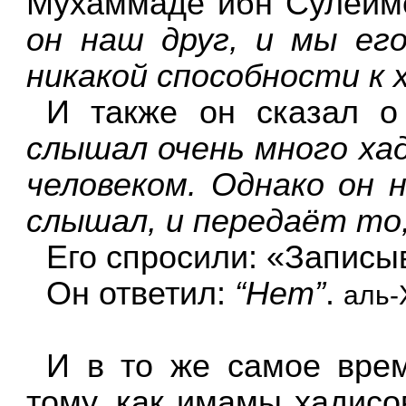
Мухаммаде ибн Сулейм
он наш друг, и мы ег
никакой способности к 
И также он сказал 
слышал очень много ха
человеком. Однако он 
слышал, и передаёт то,
Его спросили: «Записы
Он ответил:
“Нет”
.
аль-
И в то же самое вре
тому, как имамы хадис