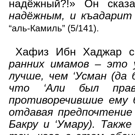
надёжный?!» Он сказ
надёжным, и къадари
“аль-Камиль” (5/141).
Хафиз Ибн Хаджар с
ранних имамов – это 
лучше, чем ‘Усман (да 
что ‘Али был пра
противоречившие ему 
отдавая предпочтение
Бакру и ‘Умару). Так