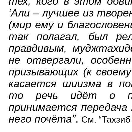
тех, кого в этом обви
‘Али – лучшее из творе
(мир ему и благословен
так полагал, был рел
правдивым, муджтахид
не отвергали, особен
призывающих (к своем
касается шиизма в по
то речь идёт о п
принимается передача 
него почёта”
.
См. “Тахзиб 