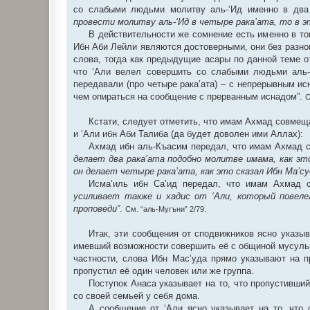
со слабыми людьми молитву аль-‘Ид именно в два 
провести молитву аль-‘Ид в четыре рака’ата, то в э
В действительности же сомнение есть именно в том
Ибн Аби Лейли являются достоверными, они без разног
слова, тогда как предыдущие асары по данной теме о
что ‘Али велел совершить со слабыми людьми аль-‘
передавали (про четыре рака’ата) – с непрерывным и
чем опираться на сообщение с прерванным иснадом”.
С
Кстати, следует отметить, что имам Ахмад совмеща
и ‘Али ибн Аби Талиба (да будет доволен ими Аллах):
Ахмад ибн аль-Къасим передал, что имам Ахмад с
делает два рака’ата подобно молитве имама, как эт
он делает четыре рака’ата, как это сказал Ибн Ма’су
Исма’иль ибн Са’ид передал, что имам Ахмад 
усиливает также и хадис от ‘Али, который повеле
проповеди”
.
См. “аль-Мугъни” 2/79.
Итак, эти сообщения от сподвижников ясно указыв
имевший возможности совершить её с общиной мусульма
частности, слова Ибн Мас’уда прямо указывают на п
пропустил её один человек или же группа.
Поступок Анаса указывает на то, что пропустивши
со своей семьей у себя дома.
А сообщение от ‘Али ясно указывает на то, что