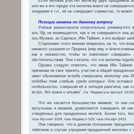
Если человек упустил молитву двух праздников а
или же в его городе эта молитва вовсе не совершаетс
эпидемия и т.п., её не совершают совместно, то может
Позиции имамов по данному вопросу
Учёные разногласили относительно упомянутого 
аль-‘Ид не возмещается, как и не совершается она 
аль-Музани, ас-Сархаси, Ибн Таймия, и его выбрал ше
Сторонники этого мнения опирались на то, что воз
никакого указания от Пророка (мир ему и благословен
как и неизвестно, чтобы он повелевал совершат
обстоятельствам. Они считали, что эта молитва подоб
Однако следует отметить, что имам Ибн Таймия 
причинам не смог принять участие в общей празднично
имел обыкновение всегда совершать молитву аль-‘
подобны тем слабым, среди которых ‘Али оставил 
отдельности, совершая её в четыре рака’ата, как 
вслух, без азана и икъама”
.
См. “Маджму’уль-фатауа” 24/181
Что же касается большинства имамов, то они сч
мусульман и имамом, дозволяется совершить её как 
отведённых для праздничных молитв. Более того, бо
«аль-Мугъни» 3/284, «аль-Маджму’» 5/29, «аль-Инсаф» 2/433.
Они говорили, что в данном положении праздничн
таби’инов в случае упущения праздничной молитвы с 