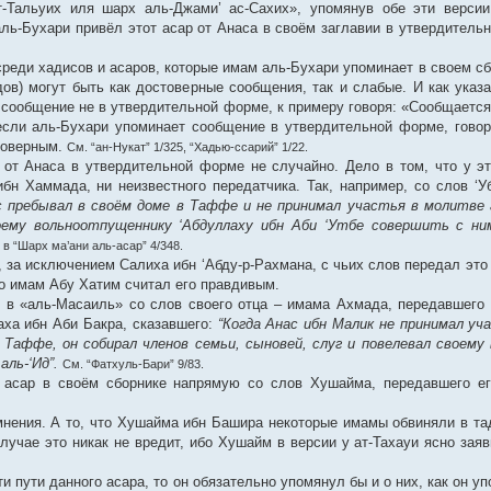
-Тальуих иля шарх аль-Джами’ ас-Сахих», упомянув обе эти версии
аль-Бухари привёл этот асар от Анаса в своём заглавии в утвердитель
реди хадисов и асаров, которые имам аль-Бухари упоминает в своем сб
дов) могут быть как достоверные сообщения, так и слабые. И как указ
сообщение не в утвердительной форме, к примеру говоря: «Сообщается, 
если аль-Бухари упоминает сообщение в утвердительной форме, говоря
стоверным.
См. “ан-Нукат” 1/325, “Хадью-ссарий” 1/22.
от Анаса в утвердительной форме не случайно. Дело в том, что у э
ибн Хаммада, ни неизвестного передатчика. Так, например, со слов ‘
с пребывал в своём доме в Таффе и не принимал участья в молитве а
воему вольноотпущеннику ‘Абдуллаху ибн Аби ‘Утбе совершить с ни
в “Шарх ма’ани аль-асар” 4/348.
 за исключением Салиха ибн ‘Абду-р-Рахмана, с чьих слов передал это
что имам Абу Хатим считал его правдивым.
 в «аль-Масаиль» со слов своего отца – имама Ахмада, передавшего
аха ибн Аби Бакра, сказавшего:
“Когда Анас ибн Малик не принимал уч
 Таффе, он собирал членов семьи, сыновей, слуг и повелевал своем
ль-‘Ид”.
См. “Фатхуль-Бари” 9/83.
т асар в своём сборнике напрямую со слов Хушайма, передавшего ег
мнения. А то, что Хушайма ибн Башира некоторые имамы обвиняли в та
случае это никак не вредит, ибо Хушайм в версии у ат-Тахауи ясно зая
 пути данного асара, то он обязательно упомянул бы и о них, как он у