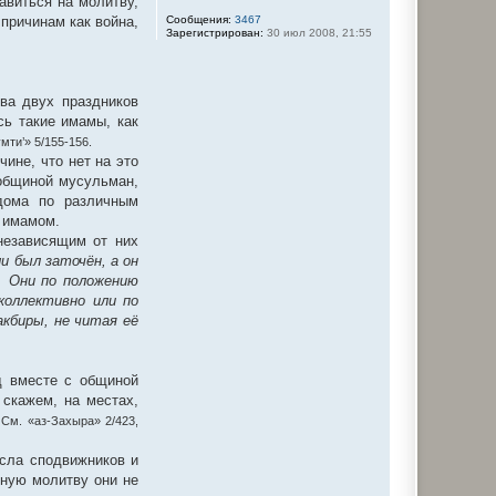
авиться на молитву,
Сообщения:
3467
причинам как война,
Зарегистрирован:
30 июл 2008, 21:55
ва двух праздников
сь такие имамы, как
мти’» 5/155-156.
ине, что нет на это
 общиной мусульман,
дома по различным
и имамом.
независящим от них
ли был заточён, а он
. Они по положению
коллективно или по
кбиры, не читая её
д вместе с общиной
 скажем, на местах,
.
См. «аз-Захыра» 2/423,
исла сподвижников и
чную молитву они не