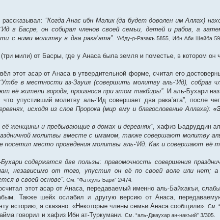
, рассказывал:
“Когда Анас ибн Малик (да будет доволен им Аллах) нах
‘Ид в Басре, он собирал членов своей семьи, детей и рабов, а зате
ти с ними молитву в два рака’ата”.
‘Абду-р-Разакъ 5855, Ибн Аби Шейба 59
(три мили) от Басры, где у Анаса была земля и поместье, в котором он
вёл этот асар от Анаса в утвердительной форме, считая его достоверн
‘Утбе в местности аз-Зауия (совершить молитву аль-‘Ид), собрав чл
ют её жители города, произнося при этом такбиры”.
И аль-Бухари назв
 что упустивший молитву аль-‘Ид совершает два рака’ата”, после че
внях, исходя из слов Пророка (мир ему и благословение Аллаха):
«
её женщины и пребывающие в домах и деревнях”
, хафиз Бадруддин ал
аздничной молитвы вместе с имамом, также совершают молитву аль-
не посетил место проведения молитвы аль-‘Ид. Как и совершают её т
ь-Бухари содержатся две пользы: правомочность совершения праздни
ан, независимо от того, упустил он её по своей воле или нет; 
ется в своей основе”
.
См. “Фатхуль-Бари” 2/474.
осчитал этот асар от Анаса, передаваемый именно аль-Байхакъи, слабы
абым. Также шейх ослабил и другую версию от Анаса, передаваем
л эту историю, а сказано: «Некоторые члены семьи Анаса сообщили».
См. 
’айма говорил и хафиз Ибн ат-Туркумани.
См. “аль-Джаухар ан-накъий” 3/305.