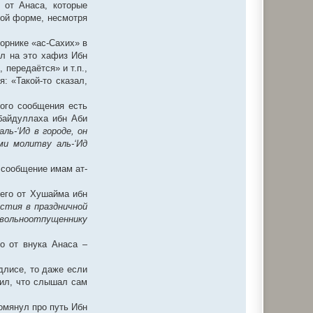
 от Анаса, которые
ной форме, несмотря
орнике «ас-Сахих» в
ал на это хафиз Ибн
передаётся» и т.п.,
: «Такой-то сказал,
того сообщения есть
Убайдуллаха ибн Аби
ль-‘Ид в городе, он
ми молитву аль-‘Ид
 сообщение имам ат-
 его от Хушайма ибн
астия в праздничной
у вольноотпущеннику
о от внука Анаса –
длисе, то даже если
вил, что слышал сам
помянул про путь Ибн