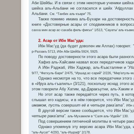
Аби Шейбы. И в связи с этим некоторые ученики шейха
шейха аль-Альбани не согласился и шейх ‘Абдуллах
Альбани.
См. “Танбих аль-къари” 75.
Также помимо имама аль-Бухари на достоверность
книге «Достоверные асары от сподвижников в вопрос
сахха мин асар ас-сахаба филь-фикъх” 1/513, “Сауаты’ аль-къама
2. Асар от Ибн Мас’уда:
Ибн Мас’уд (да будет доволен им Аллах) говорил:
р-Раззакъ 5713, Ибн Аби Шейба 5924, 5925.
По поводу достоверности этого асара были разногл
Хафиз аль-Хайсами назвал всех передатчиков хад
А Ибн Раджаб, Ибн Хаджар, аль-Къасталяни и ‘Уб
9/77, “Фатхуль-Бари” 2/475, “Иршад ас-сарий” 2/226, “Мир’атуль-м
Однако несмотря на то, что все передатчики этог
в «Ируа аль-гъалиль» (3/121), поскольку иснад этого а
этом говорили Абу Хатим, ад-Даракъутни, аль-Хаким и
Но этот асар также передаётся через путь, в ко
слышал его хадисы, и в нём говорится, что Ибн Мас’у
имамом, пусть совершит её в четыре рака’ата”
.
Ибн 
В другой версии также сообщается, что Ибн Мас’у
четыре рака’ата”.
аль-Мухамили в “Саля аль-‘Идейн” 130.
Под совершением пятничной молитвы в четыре рака’
Однако упомянув эту версию асара Ибн Мас’уда, 
“аль-Аусат” 4/293, “аль-Ишраф” 2/178.