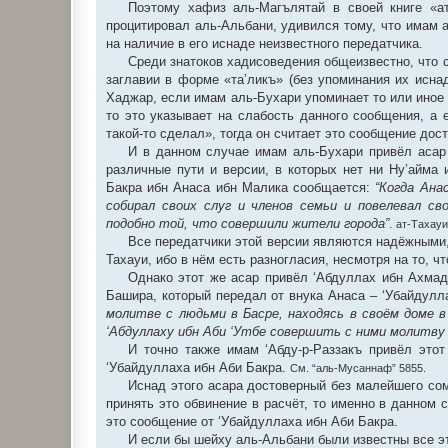
Поэтому хафиз аль-Магълятай в своей книге «ат
процитировал аль-Альбани, удивился тому, что имам 
на наличие в его иснаде неизвестного передатчика.
Среди знатоков хадисоведения общеизвестно, что с
заглавии в форме «та’ликъ» (без упоминания их исна
Хаджар, если имам аль-Бухари упоминает то или иное 
то это указывает на слабость данного сообщения, а 
такой-то сделал», тогда он считает это сообщение до
И в данном случае имам аль-Бухари привёл асар 
различные пути и версии, в которых нет ни Ну’айма 
Бакра ибн Анаса ибн Малика сообщается:
“Когда Ана
собирал своих слуг и членов семьи и повелевал с
подобно той, что совершили жители города”
.
ат-Тахауи 
Все передатчики этой версии являются надёжными,
Тахауи, ибо в нём есть разногласия, несмотря на то, 
Однако этот же асар привёл ‘Абдуллах ибн Ахмад
Башира, который передал от внука Анаса – ‘Убайдулл
молитве с людьми в Басре, находясь в своём доме в
‘Абдуллаху ибн Аби ‘Утбе совершить с ними молитву а
И точно также имам ‘Абду-р-Раззакъ привёл это
‘Убайдуллаха ибн Аби Бакра.
См. “аль-Мусаннаф” 5855.
Иснад этого асара достоверный без малейшего со
принять это обвинение в расчёт, то именно в данном 
это сообщение от ‘Убайдуллаха ибн Аби Бакра.
И если бы шейху аль-Альбани были известны все эти