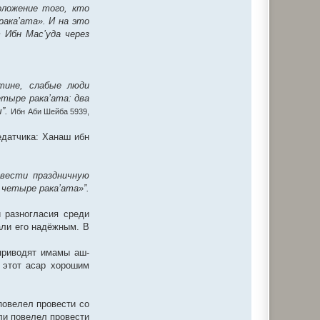
оложение того, кто
ака’ата». И на это
 Ибн Мас’уда через
тине, слабые люди
етыре рака’ата: два
ы”.
Ибн Аби Шейба 5939,
едатчика: Ханаш ибн
овести праздничную
 четыре рака’ата»”.
и разногласия среди
али его надёжным. В
 приводят имамы аш-
 этот асар хорошим
повелел провести со
ли повелел провести