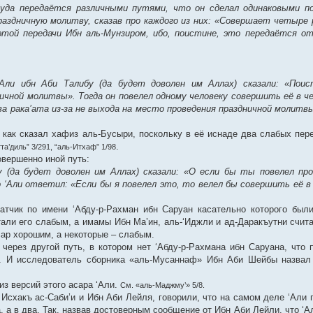
’уда передаётся различными путями, что он сделал одинаковыми п
аздничную молитву, сказав про каждого из них: «Совершает четыре р
той передачи Ибн аль-Мунзиром, ибо, поистине, это передаётся от
Али ибн Аби Талибу (да будет доволен им Аллах) сказали: «Поис
чной молитвы». Тогда он повелел одному человеку совершить её в ч
ва рака’ата из-за не выхода на место проведения праздничной молитв
 как сказал хафиз аль-Бусыри, поскольку в её иснаде два слабых пер
.
та’диль” 3/291, “аль-Итхаф” 1/98
овершенно иной путь:
бу (да будет доволен им Аллах) сказали: «О если бы ты повелел пр
 ‘Али ответил: «Если бы я повелел это, то велел бы совершить её в
атчик по имени ‘Абду-р-Рахман ибн Саруан касательно которого был
али его слабым, а имамы Ибн Ма’ин, аль-‘Иджли и ад-Даракъутни счит
сар хорошим, а некоторые – слабым.
 через другой путь, в котором нет ‘Абду-р-Рахмана ибн Саруана, что
). И исследователь сборника «аль-Мусаннаф» Ибн Аби Шейбы назвал
из версий этого асара ‘Али.
См. «аль-Маджму’» 5/8.
Исхакъ ас-Саби’и и Ибн Аби Лейля, говорили, что на самом деле ‘Али 
, а в два. Так, назвав достоверным сообщение от Ибн Аби Лейли, что ‘А