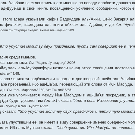
 аль-Альбани не склонились к его мнению по поводу слабости данного ас
 ад-Дууейш в свой книге, посвящённой усилению сообщений, которые
 этого асара указывали хафиз Бадруддин аль-‘Айни, шейх Закария ал
ах фикъха», исследователь книги «Ахкам аль-‘Идейн», и др.
См. “Нухаб
рейн фи тахридж ахадис Ахкам аль-‘идейн” 209.
“Кто упустил молитву двух праздников, пусть сам совершит её в чет
асия среди имамов.
иса надёжными.
См. “Маджма’у-ззауаид” 2/205.
айдуллах аль-Мубаракфури назвали иснад этого сообщения достоверн
афатих” 5/65.
о асара являются надёжными и иснад его достоверный, шейх аль-Альбан
сара прерванный, ибо аш-Ша’би, передающий эти слова от Ибн Мас’уда, н
 др.
См. “аль-Марасиль” 160, “ат-Тахзиб” 5/68.
тором уже упоминается между Ибн Мас’удом и аш-Ша’би посредник, а э
д (да будет доволен им Аллах) сказал:
“Кто в день Разговения упусти
аль-Мунзир в “аль-Аусат” 4/292.
д сказал:
“Кто упустил молитву двух праздников и пятничную молит
ата упустившим её, он имеет в виду совершение именно обеденной моли
имам Ибн аль-Мунзир сказал:
“Сообщение от Ибн Мас’уда не являетс