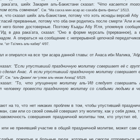
рака’ата, шейх Закария аль-Бакистани сказал:
“Что касается того
том есть сомнение”.
См. “Ма сахха мин асар ас-сахаба филь-фикъх” 1/513.
, что сказал шейх аль-Бакистани, потому что хоть иснады версий Абу 
ласий прерванные, потому что оба они родились после смерти ‘Али и н
т него более достоверные. Поэтому Къады Абу Я’ля, упомянув сообще
Ид в два рака’ата, сказал: “Оно в форме мурсаль (прерванное), а 
снадом. А опираться на сообщение с непрерывной цепочкой передатчико
м. “ат-Та’ликъ аль-кабир” 4/97.
л и опирался на все три асара данной главы: от Анаса ибн Малика, ‘Аб
казал:
“Если упустивший праздничную молитву совершает её с групп
о сделал Анас. А если упустивший праздничную молитву совершает е
д”
.
См. “аль-Джами’ ли-‘улюм аль-имам Ахмад” 6/529.
сказал:
“То, что упущенную молитву аль-‘Ид следует совершать 
л человеку провести праздничную молитву со слабыми людьми в ч
ают на то, что нет никаких проблем в том, чтобы упустивший праздни
н, сам или со своей семьёй совершил эту молитву, как у себя дома, та
равомочность совершения праздничной молитвы тем, кто упустил её, 
й или не принявший участие в общей праздничной молитве, может сам 
 слабые, пожилые и больные люди, которые не смогли отправиться н