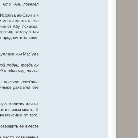
, что ‘Али повелел
Исхакъа ас-Саби’и и
е могли слышать его
ние от Абу Исхакъа,
версия, которую мы
в предпочтительнее,
дуллаха ибн Мас’уда
ой людей, тогда он
ё в одиночку, тогда
в четыре рака’ата
етыре рака’ата без
чную молитву или не
к и в ином месте. В
независимо от того,
совершить её вместе
а место совершения