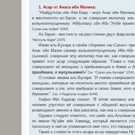
1. Асар от Анаса ибн Малика:
‘Убайдуллах ибн Аби Бакр – внук Анас ибн Малика
в местности аз-Зауия, и не совершал молитву аль-
вольноотпущеннику ‘Абдуллаху ибн Аби ‘Утбе провес
Сунан аль-кубра” 3/305.
Аз-Зауия - местность на расстоянии двух фарсахов 
“Фатхуль-Бари” 2/475.
Имам аль-Бухари в своём сборнике «ас-Сахих» при
Анас ибн Малик своему вольноотпущеннику Ибн Аби 
сыновей, совершая эту молитву так же, как соверша
привёл этот асар следующим образом: “Глава о том,
совершают её женщины и пребывающие в домах и дере
праздника, о мусульмане!»
”
См. “Сахих аль-Бухари” 1/241.
О словах имама аль-Бухари:
“И также совершают 
женщины, которые не посетили место проведения пр
совершают и те, кто пребывал в своих домах, кто 
деревнях”
.
См. «‘Умдатуль-къари» 6/445.
Хафиз Ибн Хаджар сказал:
“В этом заглавии ал
человек упустил её совершение с общиной мусульм
возмещают именно в два рака’ата, как она и соверша
Однако следует отметить, что шейх аль-Альбани п
по имени Ну’айм ибн Хаммад, который является сл
поскольку в ней не упоминается имя того, кто переда
Также о слабости этого асара из-за передатчика Ну