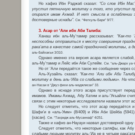
Но хафиз Ибн Раджаб сказал:
“Со слов Ибн Мас
упустил пятничную молитву и того, кто упустил пр
опирался имам Ахмад. И нет смысла в ослаблении э
достоверные иснады”.
См. “Фатхуль-Бари” 9/77.
3. Асар от ‘Али ибн Аби Талиба:
Ханаш ибн аль-Му’тамир рассказывал:
“Как-то ‘
неспособны отправиться к месту совершения праздни
рака’ата в качестве самой праздничной молитвы, а д
аль-Байхакъи 3/310.
Однако именно эта версия асара является слабой,
аль-Му’тамир и Лейс ибн Аби Сулейм.
См. “аль-Джарх уа-т
Но от ‘Али передаётся такое же сообщение через с
Аль-Хузайль сказал:
“Как-то ‘Али ибн Аби Тали
молитву в день аль-‘Ида со слабыми людьми». На что
ан-Насаи в “Джуз фихи аль-маджлисан” 33.
Однако в иснаде этого асара присутствует перед
имамов. Имамы Ахмад, Абу Хатим и аль-‘Укъайли счит
связи с этим некоторые исследователи назвали этот а
Но следует отметить, что этот асар передаётся и
Шафи’и в «аль-Умм» (8/409) и Ибн Аби Шейба (5941
(хасан).
См. “Тахридж аль-Мусаннаф” 4/251.
Также и хафиз ан-Науауи назвал достоверной одну 
Следует отметить, что некоторые саляфы, как Абу 
слабыми людьми молитву аль-‘Ид не в четыре рака’ата