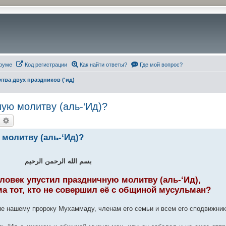
руме
Код регистрации
Как найти ответы?
Где мой вопрос?
тва двух праздников ('ид)
ую молитву (аль-‘Ид)?
оиск
Расширенный поиск
молитву (аль-‘Ид)?
بسم الله الرحمن الرحيم
еловек упустил праздничную молитву (аль-‘Ид),
ма тот, кто не совершил её с общиной мусульман?
ие нашему пророку Мухаммаду, членам его семьи и всем его сподвижник