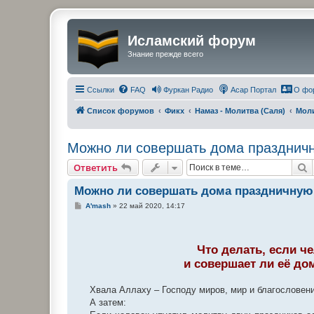
Исламский форум
Знание прежде всего
Ссылки
FAQ
Фуркан Радио
Асар Портал
О фо
Список форумов
Фикх
Намаз - Молитва (Саля)
Моли
Можно ли совершать дома праздничн
П
Ответить
Можно ли совершать дома праздничную 
С
A'mash
»
22 май 2020, 14:17
о
о
б
щ
е
Что делать, если ч
н
и совершает ли её до
и
е
Хвала Аллаху – Господу миров, мир и благословен
А затем: