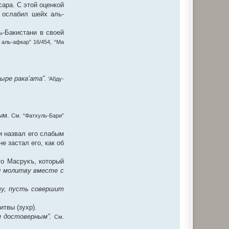
ара. С этой оценкой
 ослабил шейх аль-
ь-Бакистани в своей
 аль-афкар” 16/454, “Ма
ыре рака’ата”.
‘Абду-
ым.
См. “Фатхуль-Бари”
и назвал его слабым
е застал его, как об
то Масрукъ, который
л молитву вместе с
ву, пусть совершит
твы (зухр).
я достоверным”.
См.