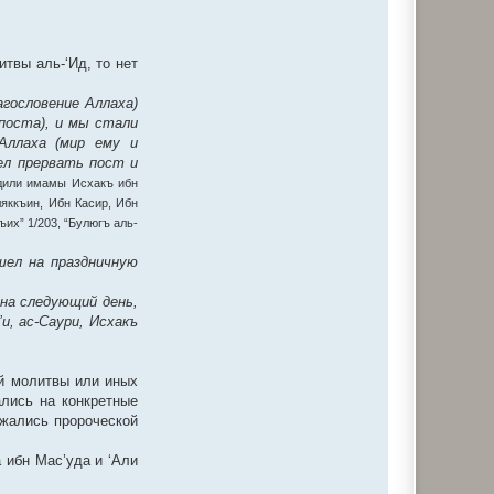
твы аль-‘Ид, то нет
агословение Аллаха)
поста), и мы стали
Аллаха (мир ему и
лел прервать пост и
рдили имамы Исхакъ ибн
ляккъин, Ибн Касир, Ибн
ъих” 1/203, “Булюгъ аль-
шел на праздничную
на следующий день,
и, ас-Саури, Исхакъ
й молитвы или иных
ались на конкретные
ржались пророческой
 ибн Мас’уда и ‘Али