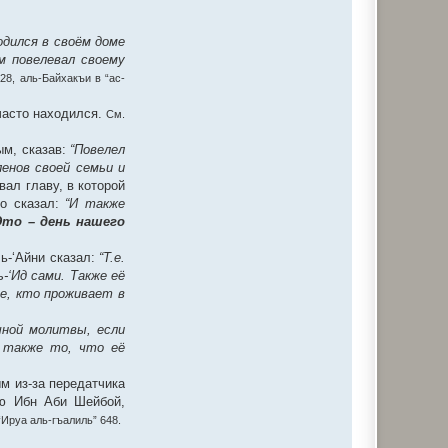
одился в своём доме
м повелевал своему
28, аль-Байхакъи в “ас-
 часто находился.
См.
ым, сказав:
“Повелел
енов своей семьи и
ал главу, в которой
го сказал:
“И также
Это – день нашего
ь-‘Айни сказал:
“Т.е.
‘Ид сами. Также её
е, кто проживает в
чной молитвы, если
а также то, что её
м из-за передатчика
ую Ибн Аби Шейбой,
“Ируа аль-гъалиль” 648.