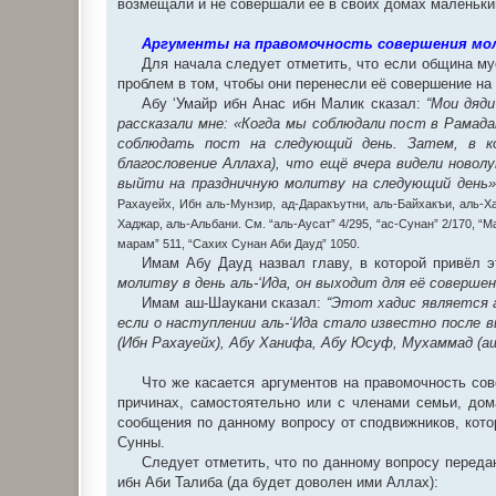
возмещали и не совершали её в своих домах маленьк
Аргументы на правомочность совершения моли
Для начала следует отметить, что если община му
проблем в том, чтобы они перенесли её совершение н
Абу ‘Умайр ибн Анас ибн Малик сказал:
“Мои дяди
рассказали мне: «Когда мы соблюдали пост в Рамад
соблюдать пост на следующий день. Затем, в ко
благословение Аллаха), что ещё вчера видели новолу
выйти на праздничную молитву на следующий день»
Рахауейх, Ибн аль-Мунзир, ад-Даракъутни, аль-Байхакъи, аль-Х
Хаджар, аль-Альбани. См. “аль-Аусат” 4/295, “ас-Сунан” 2/170, “М
марам” 511, “Сахих Сунан Аби Дауд” 1050.
Имам Абу Дауд назвал главу, в которой привёл 
молитву в день аль-‘Ида, он выходит для её соверше
Имам аш-Шаукани сказал:
“Этот хадис является 
если о наступлении аль-‘Ида стало известно после в
(Ибн Рахауейх), Абу Ханифа, Абу Юсуф, Мухаммад (а
Что же касается аргументов на правомочность с
причинах, самостоятельно или с членами семьи, дом
сообщения по данному вопросу от сподвижников, кото
Сунны.
Следует отметить, что по данному вопросу передаю
ибн Аби Талиба (да будет доволен ими Аллах):