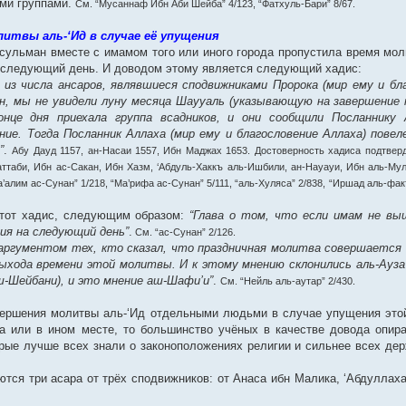
ими группами.
См. “Мусаннаф Ибн Аби Шейба” 4/123, “Фатхуль-Бари” 8/67.
твы аль-‘Ид в случае её упущения
сульман вместе с имамом того или иного города пропустила время моли
а следующий день. И доводом этому является следующий хадис:
 из числа ансаров, являвшиеся сподвижниками Пророка (мир ему и бл
ан, мы не увидели луну месяца Шаууаль (указывающую на завершение 
нце дня приехала группа всадников, и они сообщили Посланнику 
ние. Тогда Посланник Аллаха (мир ему и благословение Аллаха) пове
”
.
Абу Дауд 1157, ан-Насаи 1557, Ибн Маджах 1653. Достоверность хадиса подтве
аттаби, Ибн ас-Сакан, Ибн Хазм, ‘Абдуль-Хаккъ аль-Ишбили, ан-Науауи, Ибн аль-Му
а’алим ас-Сунан” 1/218, “Ма’рифа ас-Сунан” 5/111, “аль-Хуляса” 2/838, “Иршад аль-фак
этот хадис, следующим образом:
“Глава о том, что если имам не вы
ния на следующий день”
.
См. “ас-Сунан” 2/126.
аргументом тех, кто сказал, что праздничная молитва совершается 
ыхода времени этой молитвы. И к этому мнению склонились аль-Ауза’
ш-Шейбани), и это мнение аш-Шафи’и”
.
См. “Нейль аль-аутар” 2/430.
овершения молитвы аль-‘Ид отдельными людьми в случае упущения это
а или в ином месте, то большинство учёных в качестве довода опир
рые лучше всех знали о законоположениях религии и сильнее всех де
тся три асара от трёх сподвижников: от Анаса ибн Малика, ‘Абдуллаха