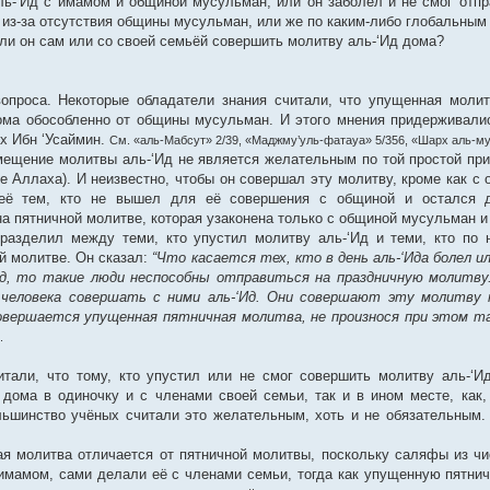
ль-‘Ид с имамом и общиной мусульман, или он заболел и не смог отпр
я из-за отсутствия общины мусульман, или же по каким-либо глобальным 
 ли он сам или со своей семьёй совершить молитву аль-‘Ид дома?
вопроса. Некоторые обладатели знания считали, что упущенная молит
дома обособленно от общины мусульман. И этого мнения придерживали
йх Ибн ‘Усаймин.
См. «аль-Мабсут» 2/39, «Маджму’уль-фатауа» 5/356, «Шарх аль-му
мещение молитвы аль-‘Ид не является желательным по той простой прич
ие Аллаха). И неизвестно, чтобы он совершал эту молитву, кроме как с
ь её тем, кто не вышел для её совершения с общиной и остался 
на пятничной молитве, которая узаконена только с общиной мусульман 
разделил между теми, кто упустил молитву аль-‘Ид и теми, кто по 
й молитве. Он сказал:
“Что касается тех, кто в день аль-‘Ида болел и
Ид, то такие люди неспособны отправиться на праздничную молитву
человека совершать с ними аль-‘Ид. Они совершают эту молитву 
совершается упущенная пятничная молитва, не произнося при этом та
.
итали, что тому, кто упустил или не смог совершить молитву аль-‘И
дома в одиночку и с членами своей семьи, так и в ином месте, как,
льшинство учёных считали это желательным, хоть и не обязательным
ая молитва отличается от пятничной молитвы, поскольку саляфы из ч
имамом, сами делали её с членами семьи, тогда как упущенную пятни