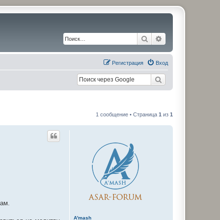
Поиск
Расширенный по
Регистрация
Вход
1 сообщение • Страница
1
из
1
ам.
A'mash