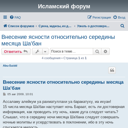
Исламский форум
FAQ
Регистрация
Вход
П
Список форумов
Сунна, хадисы, их достоверность и понимание
Узнать о достоверности хадиса и асара
о
Внесение ясности относительно середины
и
месяца Ша’бан
с
Поиск
Расширен
Ответить
к
4 сообщения • Страница
1
из
1
Abu-Saidd
Внесение ясности относительно середины месяца
Ша’бан
С
05 авг 2009, 10:01
о
о
Ассаламу алейкум уа рахматуллахи уа баракатуху, иа ихуан!
б
15 числа месяца Ша'бан наступает ночь Бараат, есть ли достоверная
щ
е
информация, как проводить эту ночь, какие дуга следует читать?
н
Слышал, что в середину ночи месяца Ша'бана следует совершать
и
е
ночные молитвы и усердствовать в поклонении, ибо в эту ночь
спускается милость.