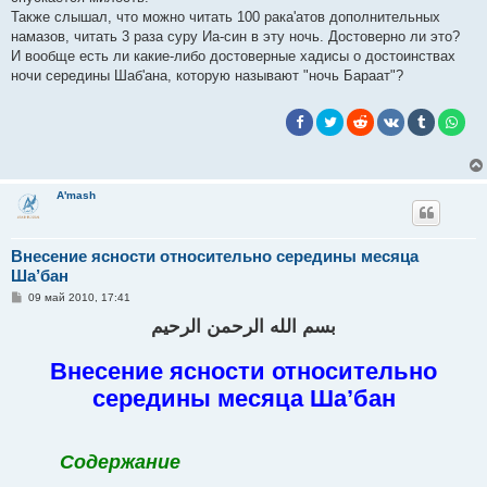
Также слышал, что можно читать 100 рака'атов дополнительных
намазов, читать 3 раза суру Иа-син в эту ночь. Достоверно ли это?
И вообще есть ли какие-либо достоверные хадисы о достоинствах
ночи середины Шаб'ана, которую называют "ночь Бараат"?
A'mash
Внесение ясности относительно середины месяца
Ша’бан
С
09 май 2010, 17:41
о
о
بسم الله الرحمن الرحيم
б
щ
е
Внесение ясности относительно
н
и
середины месяца Ша’бан
е
Содержание