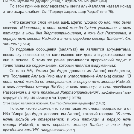
См. “аль-Мугъни фи-дду’афа” (2/500), “Та’джиль аль-манфа’а” (403).
По этой причине исследователь книги аль-Халляля назвал иснад
этого асара слабым.
См. “Тахридж Фадаиль шахр Раджаб” (стр. 75).
- Что касается слов имама аш-Шафи’и:
“Дошло до нас, что было
сказано: «Поистине, в пять ночей мольба будет услышана: в ночь
пятницы, в ночь дня Жертвоприношения, в ночь дня Разговения, в
первую ночь месяца Раджаб и в ночь середины месяца Ша’бан»”
.
См.
“аль-Умм” (1/264).
То подобные сообщения (балягъат) не являются аргументами,
поскольку неизвестно, от кого именно они дошли и достоверные ли
они в основе. К тому же ранее упоминался пророческий хадис с
точно таким же содержанием, который являлся выдуманным:
Со слов Абу Умамы (да будет доволен им Аллах) сообщается,
что Посланник Аллаха (мир ему и благословение Аллаха) сказал:
“В
пять ночей мольба не отвергается: в первую ночь месяца Раджаб,
в ночь середины месяца Ша’бан, в ночь пятницы, в ночь праздника
Разговения и в ночь праздника Жертвоприношения”
.
ад-Дайлями в “аль-
Фирдаус” (2/196), Ибн Асакир в “ат-Тарих” (10/275).
Этот хадис является ложным. См. “ас-Сильсиля ад-да’ифа” (1452).
Но если кто-то скажет, что точно такие же слова передаются и от
Ибн ‘Умара (да будет доволен им Аллах), который говорил:
“В пять
ночей мольба не отвергается: в ночь пятницы, в первую ночь
месяца Раджаб, в ночь середины месяца Ша’бан, в ночи двух
праздников аль-‘Ид”
.
‘Абдур-Раззакъ (7927).