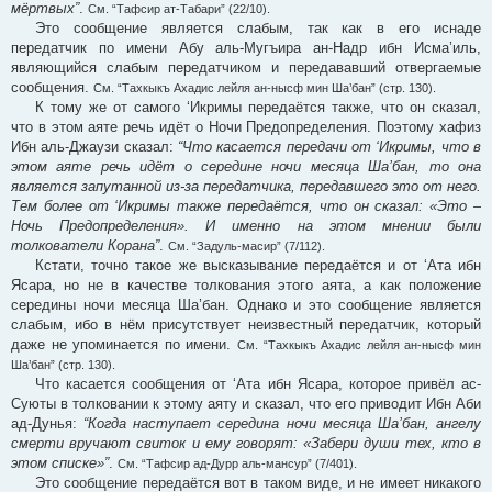
мёртвых”
.
См. “Тафсир ат-Табари” (22/10).
Это сообщение является слабым, так как в его иснаде
передатчик по имени Абу аль-Мугъира ан-Надр ибн Исма’иль,
являющийся слабым передатчиком и передававший отвергаемые
сообщения.
См. “Тахкыкъ Ахадис лейля ан-нысф мин Ша’бан” (стр. 130).
К тому же от самого ‘Икримы передаётся также, что он сказал,
что в этом аяте речь идёт о Ночи Предопределения. Поэтому хафиз
Ибн аль-Джаузи сказал:
“Что касается передачи от ‘Икримы, что в
этом аяте речь идёт о середине ночи месяца Ша’бан, то она
является запутанной из-за передатчика, передавшего это от него.
Тем более от ‘Икримы также передаётся, что он сказал: «Это –
Ночь Предопределения». И именно на этом мнении были
толкователи Корана”
.
См. “Задуль-масир” (7/112).
Кстати, точно такое же высказывание передаётся и от ‘Ата ибн
Ясара, но не в качестве толкования этого аята, а как положение
середины ночи месяца Ша’бан. Однако и это сообщение является
слабым, ибо в нём присутствует неизвестный передатчик, который
даже не упоминается по имени.
См. “Тахкыкъ Ахадис лейля ан-нысф мин
Ша’бан” (стр. 130).
Что касается сообщения от ‘Ата ибн Ясара, которое привёл ас-
Суюты в толковании к этому аяту и сказал, что его приводит Ибн Аби
ад-Дунья:
“Когда наступает середина ночи месяца Ша’бан, ангелу
смерти вручают свиток и ему говорят: «Забери души тех, кто в
этом списке»”
.
См. “Тафсир ад-Дурр аль-мансур” (7/401).
Это сообщение передаётся вот в таком виде, и не имеет никакого