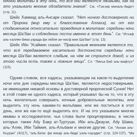
ночной молитвы в эту ночь, то все они являются лживыми, как на
это указывали многие обладатели знания”
.
См. «Тахзир миналь-бида’»
(стр. 11).
Шейх Хаммад аль-Ансари сказал:
“Нет ничего достоверного ни
от Пророка (мир ему и благословение Аллаха), ни от его
сподвижников относительно проведения в молитвах середины ночи
месяца Ша’бан и соблюдении поста именно в этот день”
.
См. “Итхаф
аль-халлян бима уарада фи лейля ан-нисф мин Ша’бан” (стр. 13).
Шейх Ибн ‘Усаймин сказал:
“Правильным мнением является то,
что всё передаваемое касательно достоинств середины ночи
месяца Ша’бан является слабым, на чём не строится довод, и из
этого числа есть также и ложные вещи”
.
Сл. “Ликъа Баб аль-мафтух”
(115).
Одним словом, все хадисы, указывающие на какое-то выделение
ночи или дня середины месяца Ша’бан, являются недостоверными,
не имеющими никакой основы в достоверной пророческой Сунне! Нет
в этой главе ни одного хадиса, который указывал бы на то, что в эту
ночь желательно совершать ночные добровольные молитвы, или
выделять эту ночь какими-то мольбами, или же поститься в этот
день, или же как-то ещё выделять его. И на это указывали многие
имамы и исследователи, чьи слова были процитированы, в числе
которых также Абу Бакр ат-Туртуши, Ибн аль-Джаузи, Абу Шама,
аль-‘Аляи, Ибн Таймия, аль-Альбани и многие другие.
См. “Ахкам аль-
Къуран” (4/117), “аль-Ба’ис фи инкар аль-бида’ уаль-хауадис” (стр. 124-137), “Ма