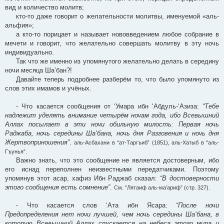
вид и количество молитв;
кто-то даже говорит о желательности молитвы, именуемой «аль-
альфия»;
а кто-то порицает и называет нововведением любое собрание в
мечети и говорит, что желательно совершать молитву в эту ночь
индивидуально.
Так что же именно из упомянутого желательно делать в середину
ночи месяца Ша’бан?!
Давайте теперь подробнее разберём то, что было упомянуто из
слов этих имамов и учёных.
- Что касается сообщения от ‘Умара ибн ‘Абдуль-‘Азиза:
“Тебе
надлежит уделять внимание четырём ночам года, ибо Всевышний
Аллах посылает в эти ночи обильную милость: Первая ночь
Раджаба, ночь середины Ша’бана, ночь дня Разговения и ночь дня
Жертвоприношения”
.
аль-Асбахани в “ат-Таргъиб” (1851), аль-Хатыб в “аль-
Гъунья”.
Важно знать, что это сообщение не является достоверным, ибо
его иснад переполнен неизвестными передатчиками. Поэтому
упомянув этот асар, хафиз Ибн Раджаб сказал:
“В достоверности
этого сообщения есть сомнение”
.
См. “Лятаиф аль-ма’ариф” (стр. 327).
- Что касается слов ‘Ата ибн Ясара:
“После ночи
Предопределения нет ночи лучшей, чем ночь середины Ша’бана, в
которую Всевышний Аллах спускается на небеса этого мира и