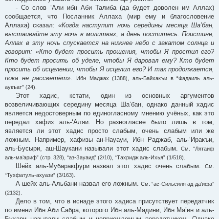
- Со слов ‘Али ибн Аби Талиба (да будет доволен им Аллах)
сообщается, что Посланник Аллаха (мир ему и благословение
Аллаха) сказал:
«Когда наступит ночь середины месяца Ша’бан,
выстаивайте эту ночь в молитвах, а день поститесь. Поистине,
Аллах в эту ночь спускается на нижнее небо с закатом солнца и
говорит: «Кто будет просить прощения, чтобы Я простил его?
Кто будет просить об уделе, чтобы Я даровал ему? Кто будет
просить об исцелении, чтобы Я исцелил его? И так продолжается,
пока не рассветёт»
.
Ибн Маджах (1388), аль-Байхакъи в “Фадаиль аль-
аукъат” (24).
Этот хадис, кстати, один из основных аргументов
возвеличивающих середину месяца Ша’бан, однако данный хадис
является недостоверным по единогласному мнению учёных, как это
передал хафиз аль-‘Аляи. Но разногласие было лишь в том,
является ли этот хадис просто слабым, очень слабым или же
ложным. Например, хафизы ан-Науауи, Ибн Раджаб, аль-‘Иракъи,
аль-Бусыри, аш-Шаукани называли этот хадис слабым.
См. “Лятаиф
аль-ма’ариф” (стр. 328), “аз-Зауаид” (2/10), “Тахридж аль-Ихья” (1/518).
Шейх аль-Мубаракфури назвал этот хадис очень слабым.
См.
“Тухфатуль-ахуази” (3/163).
А шейх аль-Альбани назвал его ложным.
См. “ас-Сильсиля ад-да’ифа”
(2132).
Дело в том, что в иснаде этого хадиса присутствует передатчик
по имени Ибн Аби Сабра, которого Ибн аль-Мадини, Ибн Ма’ин и аль-
Бухари называли слабым и неприемлемым передатчиком. Однако