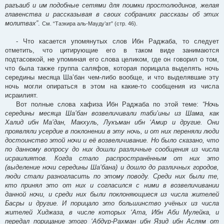
рагъаиб и им подобные сетями для поимки простолюдинов, желая
главенства и рассказывая в своих собраниях рассказы об этих
молитвах”
.
См. “Тазкира аль-Мауду’ат” (стр. 46).
- Что касается упомянутых слов Ибн Раджаба, то следует
отметить, что цитирующие его в таком виде занимаются
подтасовкой, не упоминая его слова целиком, где он говорил о том,
что была также группа саляфов, которая порицала выделять ночь
середины месяца Ша’бан чем-либо вообще, и что выделявшие эту
ночь могли опираться в этом на какие-то сообщения из числа
исраилият.
Вот полные слова хафиза Ибн Раджаба по этой теме:
“Ночь
середины месяца Ша’бан возвеличивали таби’ины из Шама, как
Халид ибн Ма’дан, Макхуль, Лукъман ибн ‘Амир и другие. Они
проявляли усердие в поклонении в эту ночь, и от них переняли люди
достоинство этой ночи и её возвеличивание. Но было сказано, что
по данному вопросу до них дошли различные сообщения из числа
исраилиятов. Когда стало распространённым от них это
(выделение ночи середины Ша’бана) и дошло до различных городов,
люди стали разногласить по этому поводу. Среди них были те,
кто принял это от них и согласился с ними в возвеличивании
данной ночи, и среди них были поклоняющиеся из числа жителей
Басры и другие. И порицало это большинство учёных из числа
жителей Хиджаза, в числе которых ‘Ата, Ибн Аби Мулейка, и
передал порицание этого ‘Абдур-Рахман ибн Язид ибн Аслям от