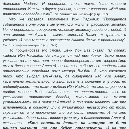
факъихов Медины. И порицание этого также было мнением
сторонников Малика и других учёных, которые говорили: «Всё это
является нововведением»”
.
См. “Лятаиф аль-ма’ариф” (стр. 327).
Что же касается заключения Ибн Раджаба:
“Порицается
собираться в эту ночь в мечетях для молитв, рассказов, мольбы.
Но не порицается совершать человеку молитву наедине с собой. И
это мнение аль-Ауза’и – имама жителей Шама, их факъиха и
учёного. И это мнение с позволения Аллаха ближе к правильному”
.
См. “Лятаиф аль-ма’ариф” (стр. 327).
То процитировав его слова, шейх Ибн Баз сказал:
“В словах
хафиза Ибн Раджаба, да смилуется над ним Аллах, было ясное
указание на то, что нет ничего достоверного ни от Пророка (мир
ему и благословение Аллаха), ни от кого-либо из его сподвижников
относительно середины ночи месяца Ша’бан. А что касается
того, что выбрал аль-Ауза’и, да смилуется над ним Аллах,
касательно желательности выстаивать в молитве эту ночь, но
индивидуально, что также выбрал Ибн Раджаб, то это странное и
слабое мнение. Ведь любая вещь, на правомочность чего не
указывают шариатские доводы, мусульманин не может
устанавливать её в религии Аллаха! И при этом неважно, как это
исполняется, в одиночку или с джама’атом, независимо от того,
скрывал он это поклонение или же делал открыто. И на это
указывают общие слова Пророка (мир ему и благословение Аллаха),
сказавшего:
«Кто совершил деяние, на которое не было
нашего указания, то оно будет отвергнуто»
. И на это