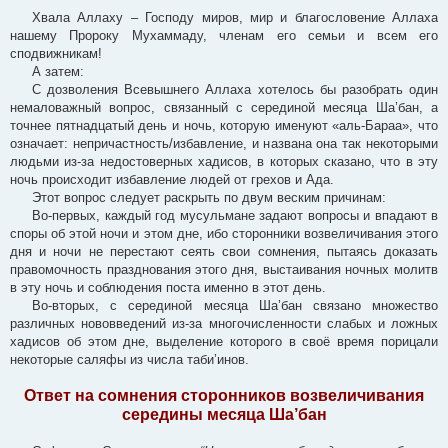
Хвала Аллаху – Господу миров, мир и благословение Аллаха
нашему Пророку Мухаммаду, членам его семьи и всем его
сподвижникам!
А затем:
С дозволения Всевышнего Аллаха хотелось бы разобрать один
немаловажный вопрос, связанный с серединой месяца Ша’бан, а
точнее пятнадцатый день и ночь, которую именуют «аль-Бараа», что
означает: непричастность/избавление, и названа она так некоторыми
людьми из-за недостоверных хадисов, в которых сказано, что в эту
ночь происходит избавление людей от грехов и Ада.
Этот вопрос следует раскрыть по двум веским причинам:
Во-первых, каждый год мусульмане задают вопросы и впадают в
споры об этой ночи и этом дне, ибо сторонники возвеличивания этого
дня и ночи не перестают сеять свои сомнения, пытаясь доказать
правомочность празднования этого дня, выстаивания ночных молитв
в эту ночь и соблюдения поста именно в этот день.
Во-вторых, с серединой месяца Ша’бан связано множество
различных нововведений из-за многочисленности слабых и ложных
хадисов об этом дне, выделение которого в своё время порицали
некоторые саляфы из числа таби’инов.
Ответ на сомнения сторонников возвеличивания
середины месяца Ша’бан