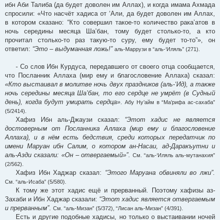
ибн Аби Талиба (да будет доволен им Аллах), и когда имама Ахмада
спросили: «Что насчёт хадиса от ‘Али, да будет доволен им Аллах,
в котором сказано: “Кто совершил такое-то количество рака’атов в
ночь середины месяца Ша’бан, тому будет столько-то, а кто
прочитал столько-то раз такую-то суру, ему будет то-то”», он
ответил:
“Это – выдуманная ложь!”
аль-Маррузи в “аль-‘Иляль” (271).
- Со слов Ибн Курдуса, передавшего от своего отца сообщается,
что Посланник Аллаха (мир ему и благословение Аллаха) сказал:
«Кто выстаивал в молитве ночь двух праздников (аль-‘Ид), а также
ночь середины месяца Ша’бан, то его сердце не умрёт (в Судный
день), когда будут умирать сердца»
.
Абу Ну’айм в “Ма’рифа ас-сахаба”
(5/2414).
Хафиз Ибн аль-Джаузи сказал:
“Этот хадис не является
достоверным от Посланника Аллаха (мир ему и благословение
Аллаха), и в нём есть бедствия, среди которых передатчик по
имени Маруан ибн Салим, о котором ан-Насаи, ад-Даракъутни и
аль-Азди сказали: «Он – отвергаемый»”
.
См. “аль-‘Иляль аль-мутанахия”
(2/562).
Хафиз Ибн Хаджар сказал:
“Этого Маруана обвиняли во лжи”.
См. “аль-Исаба” (5/580).
К тому же этот хадис ещё и прерванный. Поэтому хафизы аз-
Захаби и Ибн Хаджар сказали:
“Этот хадис является отвергаемым
и прерванным”
.
См. “аль-Мизан” (5/372), “Лисан аль-Мизан” (4/391).
Есть и другие подобные хадисы, но только о выстаивании ночей