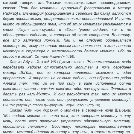
которой говорил аль-Факъихи «отвратительным нововведением»,
сказав:
“Эти две молитвы: ар-рагъаиб (совершаемая в месяце
Раджаб) и аль-альфия (совершаемая в середине Ша’бана), являются
двумя порицаемыми, отвратительными нововведениями! И пусть
никто не обольщается тем, что об этих молитвах упоминается в
книге «Къут аль-къулюб» и «Ихья ‘улюм ад-дин», как и не
обольщается хадисами, в которых об этом говорится. Воистину,
всё это является ложным. Как и не следует обольщаться
некоторыми, кому не стало ясным это положение, и кто написал
некоторые страницы о желательности данных молитв, ибо он
ошибся в этом”
.
См. «аль-Маджму’» (4/16).
Хафиз Абу-ль-Хаттаб Ибн Дихья сказал:
“Невнимательные люди
передавали хадисы относительно молитвы в ночь середины
месяца Ша’бан, все из которых являются ложными, а один
прерванным. И опираясь на ложные хадисы, они обременили рабов
Аллаха тем, что им не под силу в виде исполнения сотни
рака’атов, читая в каждом рака’ате один раз суру «аль-Фатиха» и
десять раз «аль-Ихляс». И они расходятся так, что их может
одолевать сон, после чего они пропускают утреннюю молитву”
.
См. “Ма уадаха уа-стабан фи фадаиль шахри Ша’бан” (стр. 30).
Сказал ‘Али ибн Ибрахим о молитве в середине ночи Ша’бана:
“Мы видели многих из числа тех, кто совершал молитву в эту
ночь, после чего пропускал утреннюю обязательную молитву,
просыпаясь ленивыми. Воистину, некоторые невежественные
имамы мечетей сделали молитву в эту ночь, а также молитву ар-