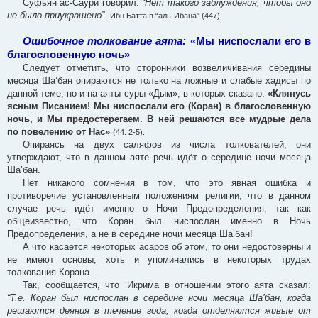
Суфьян ас-Саури говорил:
“Нет такого заблуждения, чтобы оно
не было приукрашено”
.
Ибн Батта в “аль-Ибана” (447).
Ошибочное толкование аята:
«Мы ниспослали его в
благословенную ночь»
Следует отметить, что сторонники возвеличивания середины
месяца Ша’бан опираются не только на ложные и слабые хадисы по
данной теме, но и на аяты суры «Дым», в которых сказано:
«Клянусь
ясным Писанием! Мы ниспослали его (Коран) в благословенную
ночь, и Мы предостерегаем. В ней решаются все мудрые дела
по повелению от Нас»
(44: 2-5).
Опираясь на двух саляфов из числа толкователей, они
утверждают, что в данном аяте речь идёт о середине ночи месяца
Ша’бан.
Нет никакого сомнения в том, что это явная ошибка и
противоречие установленным положениям религии, что в данном
случае речь идёт именно о Ночи Предопределения, так как
общеизвестно, что Коран был ниспослан именно в Ночь
Предопределения, а не в середине ночи месяца Ша’бан!
А что касается некоторых асаров об этом, то они недостоверны и
не имеют основы, хоть и упоминались в некоторых трудах
толкования Корана.
Так, сообщается, что ‘Икрима в отношении этого аята сказал:
“Т.е. Коран был ниспослан в середине ночи месяца Ша’бан, когда
решаются деяния в течение года, когда отделяются живые от