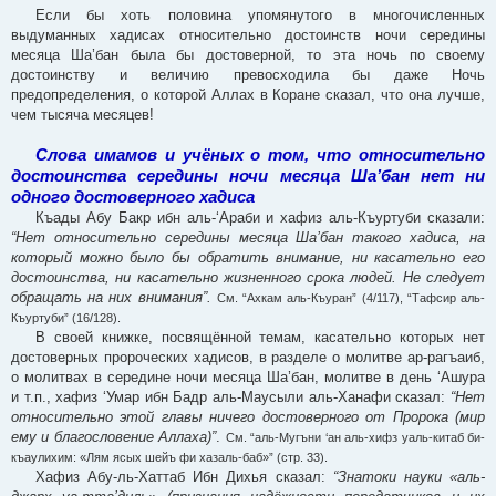
Если бы хоть половина упомянутого в многочисленных
выдуманных хадисах относительно достоинств ночи середины
месяца Ша’бан была бы достоверной, то эта ночь по своему
достоинству и величию превосходила бы даже Ночь
предопределения, о которой Аллах в Коране сказал, что она лучше,
чем тысяча месяцев!
Слова имамов и учёных о том, что относительно
достоинства середины ночи месяца Ша’бан нет ни
одного достоверного хадиса
Къады Абу Бакр ибн аль-‘Араби и хафиз аль-Къуртуби сказали:
“Нет относительно середины месяца Ша’бан такого хадиса, на
который можно было бы обратить внимание, ни касательно его
достоинства, ни касательно жизненного срока людей. Не следует
обращать на них внимания”.
См. “Ахкам аль-Къуран” (4/117), “Тафсир аль-
Къуртуби” (16/128).
В своей книжке, посвящённой темам, касательно которых нет
достоверных пророческих хадисов, в разделе о молитве ар-рагъаиб,
о молитвах в середине ночи месяца Ша’бан, молитве в день ‘Ашура
и т.п., хафиз ‘Умар ибн Бадр аль-Маусыли аль-Ханафи сказал:
“Нет
относительно этой главы ничего достоверного от Пророка (мир
ему и благословение Аллаха)”
.
См. “аль-Мугъни ‘ан аль-хифз уаль-китаб би-
къаулихим: «Лям ясых шейъ фи хазаль-баб»” (стр. 33).
Хафиз Абу-ль-Хаттаб Ибн Дихья сказал:
“Знатоки науки «аль-