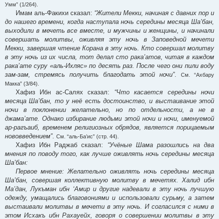
Умм” (1/264).
Имам аль-Факихи сказал:
“Жители Мекки, начиная с давних пор и
до нашего времени, когда наступала ночь середины месяца Ша’бан,
выходили в мечеть все вместе, и мужчины и женщины, и начинали
совершать молитвы, оживляя эту ночь в Заповедной мечети
Мекки, завершая чтение Корана в эту ночь. Кто совершал молитву
в эту ночь из их числа, тот делал сто рака’атов, читая в каждом
рака’ате суру «аль-Ихляс» по десять раз. После чего они пили воду
зам-зам, стремясь получить благодать этой ночи”
.
См. “Ахбару
Макка” (3/84).
Хафиз Ибн ас-Салях сказал:
“Что касается середины ночи
месяца Ша’бан, то у неё есть достоинство, и выстаивание этой
ночи в поклонении желательно, но по отдельности, а не в
джама’ате. Однако избирание людьми этой ночи и ночи, именуемой
ар-рагъаиб, временем религиозных обрядов, является порицаемым
нововведением”
.
См. “аль-Ба’ис” (стр. 44).
Хафиз Ибн Раджаб сказал:
“Учёные Шама разошлись на два
мнения по поводу того, как лучше оживлять ночь середины месяца
Ша’бан:
Первое мнение: Желательно оживлять ночь середины месяца
Ша’бан, совершая коллективную молитву в мечетях. Халид ибн
Ма’дан, Лукъман ибн ‘Амир и другие надевали в эту ночь лучшую
одежду, умащались благовониями и использовали сурьму, а затем
выстаивали молитвы в мечети в эту ночь. И согласился с ними в
этом Исхакъ ибн Рахауейх, говоря о совершении молитвы в эту