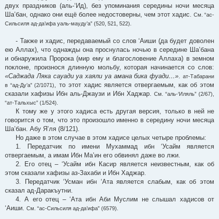
двух праздников (аль-‘Ид), без упоминания середины ночи месяца
Ша’бан, однако они ещё более недостоверны, чем этот хадис.
См. “ас-
Сильсиля ад-да’ифа уаль-мауду’а” (520, 521, 522).
- Также и хадис, передаваемый со слов ‘Аиши (да будет доволен
ею Аллах), что однажды она проснулась ночью в середине Ша’бана
и обнаружила Пророка (мир ему и благословение Аллаха) в земном
поклоне, произнося длинную мольбу, которая начинается со слов:
«Саджада Ляка сауади уа хаяли уа амана бика фуади…»
.
ат-Табарани
, то этот хадис является отвергаемым, как об этом
в “ад-Ду’а” (2/1071)
сказали хафизы Ибн аль-Джаузи и Ибн Хаджар.
См. “аль-‘Иляль” (2/67),
“ат-Тальхыс” (1/524).
К тому же у этого хадиса есть другая версия, только в ней не
говорится о том, что это произошло именно в середину ночи месяца
Ша’бан. Абу Я’ля (8/121).
Но даже в этом случае в этом хадисе целых четыре проблемы:
1. Передатчик по имени Мухаммад ибн ‘Усайм является
отвергаемым, а имам Ибн Ма’ин его обвинял даже во лжи.
2. Его отец – ‘Усайм ибн Касир является неизвестным, как об
этом сказали хафизы аз-Захаби и Ибн Хаджар.
3. Передатчик ‘Усман ибн ‘Ата является слабым, как об этом
сказал ад-Даракъутни.
4. А его отец – ‘Ата ибн Аби Муслим не слышал хадисов от
‘Аиши.
См. “ас-Сильсиля ад-да’ифа” (6579).