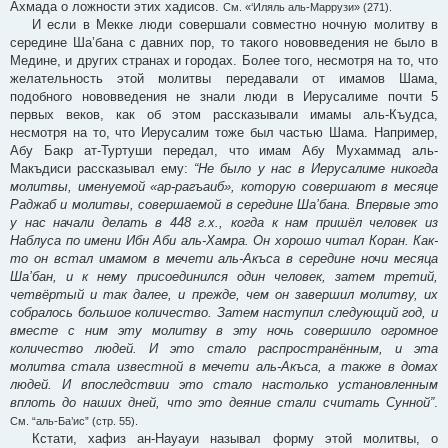
Ахмада о ложности этих хадисов.
См. «‘Иляль аль-Маррузи» (271).
И если в Мекке люди совершали совместно ночную молитву в
середине Ша’бана с давних пор, то такого нововведения не было в
Медине, и других странах и городах. Более того, несмотря на то, что
желательность этой молитвы передавали от имамов Шама,
подобного нововведения не знали люди в Иерусалиме почти 5
первых веков, как об этом рассказывали имамы аль-Къудса,
несмотря на то, что Иерусалим тоже был частью Шама. Например,
Абу Бакр ат-Туртуши передал, что имам Абу Мухаммад аль-
Макъдиси рассказывал ему:
“Не было у нас в Иерусалиме никогда
молитвы, именуемой «ар-рагъаиб», которую совершают в месяце
Раджаб и молитвы, совершаемой в середине Ша’бана. Впервые это
у нас начали делать в 448 г.х., когда к нам пришёл человек из
Наблуса по имени Ибн Аби аль-Хамра. Он хорошо читал Коран. Как-
то он встал имамом в мечети аль-Акъса в середине ночи месяца
Ша’бан, и к нему присоединился один человек, затем третий,
четвёртый и так далее, и прежде, чем он завершил молитву, их
собралось большое количество. Затем наступил следующий год, и
вместе с ним эту молитву в эту ночь совершило огромное
количество людей. И это стало распространённым, и эта
молитва стала известной в мечети аль-Акъса, а также в домах
людей. И впоследствии это стало настолько установленным
вплоть до наших дней, что это деяние стали считать Сунной”
.
См. “аль-Ба’ис” (стр. 55).
Кстати, хафиз ан-Науауи называл форму этой молитвы, о