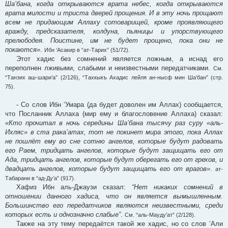
Ша’бана, когда открываются врата небес, когда открываются
врата милости и триста дверей прощения. И в эту ночь прощают
всем не придающим Аллаху сотоварищей, кроме проявляющего
вражду, предсказателя, колдуна, пьяницы и упорствующего
прелюбодея. Поистине, им не будет прощено, пока они не
покаются»
.
Ибн ‘Асакир в “ат-Тарих” (51/72).
Этот хадис без сомнений является ложным, а иснад его
переполнен лживыми, слабыми и неизвестными передатчиками.
См.
“Танзих аш-шари’а” (2/126), “Тахкыкъ Ахадис лейля ан-нысф мин Ша’бан” (стр.
75).
- Со слов Ибн ‘Умара (да будет доволен им Аллах) сообщается,
что Посланник Аллаха (мир ему и благословение Аллаха) сказал:
«Кто прочитал в ночь середины Ша’бана тысячу раз суру «аль-
Ихляс» в ста рака’атах, тот не покинет мира этого, пока Аллах
не пошлёт ему во сне сотню ангелов, которые будут радовать
его Раем, тридцать ангелов, которые будут защищать его от
Ада, тридцать ангелов, которые будут оберегать его от грехов, и
двадцать ангелов, которые будут защищать его от врагов»
.
ат-
Табарани в “ад-Ду’а” (917).
Хафиз Ибн аль-Джаузи сказал:
“Нет никаких сомнений в
отношении данного хадиса, что он является вымышленным.
Большинство его передатчиков являются неизвестными, среди
которых есть и однозначно слабые”
.
См. “аль-Мауду’ат” (2/128).
Также на эту тему передаётся такой же хадис, но со слов ‘Али