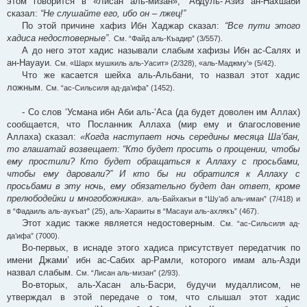
этом говорится в «Лисан аль-мизан», ‘Абдуль-‘Азиз ан-Нахшаби
сказал:
“Не слушайте его, ибо он – лжец!”
По этой причине хафиз Ибн Хаджар сказал:
“Все пути этого
хадиса недостоверные”
.
См. “Файд аль-Къадир” (3/557).
А до него этот хадис называли слабым хафизы Ибн ас-Салях и
ан-Науауи.
См. «Шарх мушкиль аль-Уасит» (2/328), «аль-Маджму’» (5/42).
Что же касается шейха аль-Альбани, то назвал этот хадис
ложным.
См. “ас-Сильсиля ад-да’ифа” (1452).
- Со слов ‘Усмана ибн Аби аль-‘Аса (да будет доволен им Аллах)
сообщается, что Посланник Аллаха (мир ему и благословение
Аллаха) сказал:
«Когда наступает ночь середины месяца Ша’бан,
то глашатай возвещает: “Кто будет просить о прощении, чтобы
ему простили? Кто будет обращаться к Аллаху с просьбами,
чтобы ему даровали?” И кто бы ни обратился к Аллаху с
просьбами в эту ночь, ему обязательно будет дан ответ, кроме
прелюбодейки и многобожника»
.
аль-Байхакъи в “Шу’аб аль-иман” (7/418) и
в “Фадаиль аль-аукъат” (25), аль-Хараиты в “Масауи аль-ахлякъ” (467).
Этот хадис также является недостоверным.
См. “ас-Сильсиля ад-
да’ифа” (7000).
Во-первых, в иснаде этого хадиса присутствует передатчик по
имени Джами’ ибн ас-Сабих ар-Рамли, которого имам аль-Азди
назвал слабым.
См. “Лисан аль-мизан” (2/93).
Во-вторых, аль-Хасан аль-Басри, будучи мудаллисом, не
утверждал в этой передаче о том, что слышал этот хадис