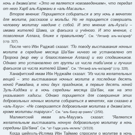
ночь в джама’ате: «Это не является нововведением», что передал
от него Харб аль-Кармани в «аль-Масаиль».
Второе мнение: Порицается собираться в эту ночь в мечетях
для молитв, рассказов и мольбы. Но не порицается совершать
человеку молитву наедине с собой. И это мнение аль-Ауза’и –
имама жителей Шама, их факъиха и учёного. И это мнение, с
позволения Аллаха, ближе к правильному”
.
См. “Лятаиф аль-ма’ариф”
(стр. 327).
После чего Ибн Раджаб сказал:
“По поводу выстаивания ночных
молитв в середине месяца Ша’бан ничего не установлено от
Пророка (мир ему и благословение Аллаха) и его сподвижников.
Однако это установлено от группы из числа таби’инов и лучших
факъихов из числа жителей Шама”
.
См. “Лятаиф аль-ма’ариф” (стр. 328).
Ханафитский имам Ибн Нуджайм сказал:
“Из числа желательных
вещей – это выстаивание ночных молитв в последние десять
ночей Рамадана, в ночи двух праздников, в первые десять ночей
Зуль-Хидджа и в ночь середины месяца Ша’бан, как на это
указывают хадисы. Однако порицается для совершения этих
добровольных ночных молитв собираться в мечетях, как сказано в
«аль-Хауи»: «Не совершается добровольная молитва в джама’ате,
кроме молитвы тарауих»”
.
См. “аль-Бахр ар-раикъ” (2/56).
Маликитский имам аль-Маууакъ сказал:
“Является
желательным выстаивать ночную добровольную молитву в ночь
середины Ша’бана”
.
См. “ат-Тадж уаль-иклиль” (3/319).
Когда шейхуль-Исляма Ибн Таймию спросили о молитве в ночь