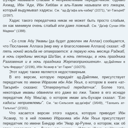
Ахмад, Ибн ‘Ади, Ибн Хиббан и аль-Хаким называли его лжецом,
который выдумывал хадисы.
См. “ад-Ду’афа аль-кабир” (2/271), “ат-Такъриб”
(2/397).
Хадис такого передатчика никак не может быть просто слабым,
он как минимум очень слабый или даже ложный.
См. “Да’иф Сунан Ибн
Маджах” (1388).
- Со слов Абу Умамы (да будет доволен им Аллах) сообщается,
что Посланник Аллаха (мир ему и благословение Аллаха) сказал:
«В
пять ночей мольба не отвергается: в первую ночь месяца Раджаб,
в ночь середины месяца Ша’бан, в ночь пятницы, в ночь праздника
Разговения и в ночь праздника Жертвоприношения»
.
ад-Дайлями в
“аль-Фирдаус” (2/196), Ибн ‘Асакир в “ат-Тарих” (10/275).
Этот хадис также является недостоверным.
В его версии, которую передаёт ад-Дайлями, присутствует
передатчик по имени Ибрахим ибн Аби Яхья, о котором в книге «ат-
Такъриб» сказано:
“Отвергнутый передатчик”
. Более того,
некоторые имамы обвиняли его даже во лжи. Также в его иснаде
передатчик Абу Миш’ар, о котором имам аль-Бухари сказал:
“Его
хадисы неприемлемы”
.
См. “ас-Сильсиля ад-да’ифа” (3/649), “Тахкыкъ ат-
Тальхыс” (2/161).
Что касается версии этого хадиса, которую приводит Ибн
‘Асакир, то в ней помимо Ибрахима ибн Аби Яхьи присутствует
передатчик по имени Биндар ибн ‘Умар ар-Руяни, о котором, как об