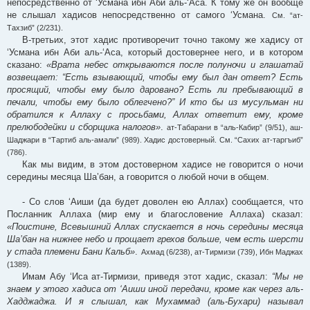
непосредственно от ‘Усмана ибн Аби аль-‘Аса. К тому же он вообще
не слышал хадисов непосредственно от самого ‘Усмана.
См. “ат-
Тахзиб” (2/231).
В-третьих, этот хадис противоречит точно такому же хадису от
‘Усмана ибн Аби аль-‘Аса, который достовернее него, и в котором
сказано:
«Врата небес открываются после полуночи и глашатай
возвещает: “Есть взывающий, чтобы ему был дан ответ? Есть
просящий, чтобы ему было даровано? Есть ли пребывающий в
печали, чтобы ему было облегчено?” И кто бы из мусульман ни
обратился к Аллаху с просьбами, Аллах ответит ему, кроме
прелюбодейки и сборщика налогов»
.
ат-Табарани в “аль-Кабир” (9/51), аш-
Шаджари в “Тартиб аль-амали” (989). Хадис достоверный. См. “Сахих ат-таргъиб”
(786).
Как мы видим, в этом достоверном хадисе не говорится о ночи
середины месяца Ша’бан, а говорится о любой ночи в общем.
- Со слов ‘Аиши (да будет доволен ею Аллах) сообщается, что
Посланник Аллаха (мир ему и благословение Аллаха) сказал:
«Поистине, Всевышний Аллах спускается в ночь середины месяца
Ша’бан на нижнее небо и прощает грехов больше, чем есть шерсти
у стада племени Бани Кальб»
.
Ахмад (6/238), ат-Тирмизи (739), Ибн Маджах
(1389).
Имам Абу ‘Иса ат-Тирмизи, приведя этот хадис, сказал:
“Мы не
знаем у этого хадиса от ‘Аиши иной передачи, кроме как через аль-
Хадджаджа. И я слышал, как Мухаммад (аль-Бухари) называл