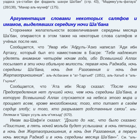
уадаха уа-стабан фи фадаиль шахри Ша’бан” (стр. 43), “Маджму’уль-фатауа”
(28/138), “Манар аль-муниф” (175).
Аргументация словами некоторых саляфов и
имамов, выделявших середину ночи Ша’бана
Сторонники желательности возвеличивания середины месяца
Ша’бан, опираются в этом также на некоторые слова саляфов и
учёных после них.
Сообщается, что ‘Умар ибн ‘Абдуль-‘Азиз написал ‘Ади ибн
Артаху, который был его наместником в Басре:
“Тебе надлежит
уделять внимание четырём ночам года, ибо Всевышний Аллах
посылает в эти ночи обильную милость: первая ночь Раджаба, ночь
середины Ша’бана, ночь дня Разговения и ночь дня
Жертвоприношения”
.
аль-Асбахани в “ат-Таргъиб” (1851), аль-Хатыб в “аль-
Гъунья”.
Сообщается, что ‘Ата ибн Ясар сказал:
“После ночи
Предопределения нет лучшей ночи, чем ночь середины Ша’бана, в
которую Всевышний Аллах спускается на небеса этого мира и
прощает всем, кроме многобожника; того, кто питает в своём
сердце злобу; и того, кто разрывает родственные связи”
.
аль-
Лялякаи в “Шарх усуль аль-и’тикъад” (670).
Имам аш-Шафи’и сказал:
“Дошло до нас, что было сказано:
«Поистине, в пять ночей мольба будет услышана: в ночь пятницы,
в ночь дня Жертвоприношения, в ночь дня Разговения, в первую
ночь месяца Раджаб и в ночь середины месяца Ша’бан»”
.
См. “аль-