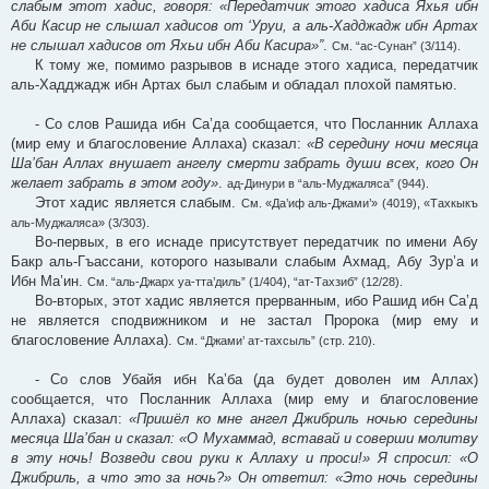
слабым этот хадис, говоря: «Передатчик этого хадиса Яхья ибн
Аби Касир не слышал хадисов от ‘Уруи, а аль-Хадджадж ибн Артах
не слышал хадисов от Яхьи ибн Аби Касира»”
.
См. “ас-Сунан” (3/114).
К тому же, помимо разрывов в иснаде этого хадиса, передатчик
аль-Хадджадж ибн Артах был слабым и обладал плохой памятью.
- Со слов Рашида ибн Са’да сообщается, что Посланник Аллаха
(мир ему и благословение Аллаха) сказал:
«В середину ночи месяца
Ша’бан Аллах внушает ангелу смерти забрать души всех, кого Он
желает забрать в этом году»
.
ад-Динури в “аль-Муджаляса” (944).
Этот хадис является слабым.
См. «Да’иф аль-Джами’» (4019), «Тахкыкъ
аль-Муджаляса» (3/303).
Во-первых, в его иснаде присутствует передатчик по имени Абу
Бакр аль-Гъассани, которого называли слабым Ахмад, Абу Зур’а и
Ибн Ма’ин.
См. “аль-Джарх уа-тта’диль” (1/404), “ат-Тахзиб” (12/28).
Во-вторых, этот хадис является прерванным, ибо Рашид ибн Са’д
не является сподвижником и не застал Пророка (мир ему и
благословение Аллаха).
См. “Джами’ ат-тахсыль” (стр. 210).
- Со слов Убайя ибн Ка’ба (да будет доволен им Аллах)
сообщается, что Посланник Аллаха (мир ему и благословение
Аллаха) сказал:
«Пришёл ко мне ангел Джибриль ночью середины
месяца Ша’бан и сказал: «О Мухаммад, вставай и соверши молитву
в эту ночь! Возведи свои руки к Аллаху и проси!» Я спросил: «О
Джибриль, а что это за ночь?» Он ответил: «Это ночь середины