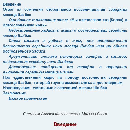
Введение
Ответ на сомнения сторонников возвеличивания середины
месяца Ша’бан
Ошибочное толкование аята:
«Мы ниспослали его (Коран) в
благословенную ночь»
Недостоверные хадисы и асары о достоинствах середины
месяца Ша’бан
Слова имамов и учёных о том, что относительно
достоинства середины ночи месяца Ша’бан нет ни одного
достоверного хадиса
Аргументация словами некоторых саляфов и имамов,
выделявших середину ночи Ша’бана
Достоверные сообщения от саляфов о порицании
выделения середины месяца Ша’бан
Про единственный хадис по поводу достоинства середины
месяца Ша’бан, который группа имамов считала достоверным
Нововведения, связанные с серединой месяца Ша’бан
Заключение
Важное примечание
С именем Аллаха Милостивого, Милосердного
Введение