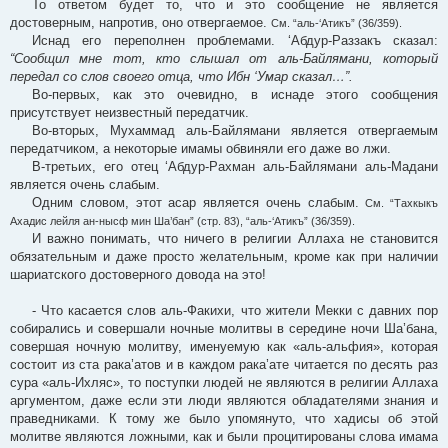
То ответом будет то, что и это сообщение не является
достоверным, напротив, оно отвергаемое.
См. “аль-‘Атикъ” (36/359).
Иснад его переполнен проблемами. ‘Абдур-Раззакъ сказал:
“Сообщил мне тот, кто слышал от аль-Байлямани, который
передал со слов своего отца, что Ибн ‘Умар сказал…”.
Во-первых, как это очевидно, в иснаде этого сообщения
присутствует неизвестный передатчик.
Во-вторых, Мухаммад аль-Байлямани является отвергаемым
передатчиком, а некоторые имамы обвиняли его даже во лжи.
В-третьих, его отец ‘Абдур-Рахман аль-Байлямани аль-Мадани
является очень слабым.
Одним словом, этот асар является очень слабым.
См. “Тахкыкъ
Ахадис лейля ан-нысф мин Ша’бан” (стр. 83), “аль-‘Атикъ” (36/359).
И важно понимать, что ничего в религии Аллаха не становится
обязательным и даже просто желательным, кроме как при наличии
шариатского достоверного довода на это!
- Что касается слов аль-Факихи, что жители Мекки с давних пор
собирались и совершали ночные молитвы в середине ночи Ша’бана,
совершая ночную молитву, именуемую как «аль-альфия», которая
состоит из ста рака’атов и в каждом рака’ате читается по десять раз
сура «аль-Ихляс», то поступки людей не являются в религии Аллаха
аргументом, даже если эти люди являются обладателями знания и
праведниками. К тому же было упомянуто, что хадисы об этой
молитве являются ложными, как и были процитированы слова имама