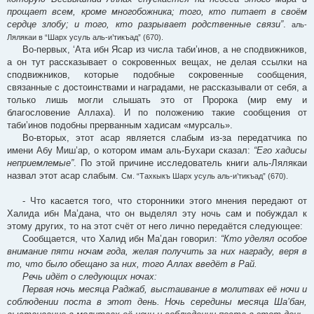
прощает всем, кроме многобожника; того, кто питает в своём
сердце злобу; и того, кто разрывает родственные связи”
.
аль-
Лялякаи в “Шарх усуль аль-и’тикъад” (670).
Во-первых, ‘Ата ибн Ясар из числа таби’инов, а не сподвижников,
а он тут рассказывает о сокровенных вещах, не делая ссылки на
сподвижников, которые подобные сокровенные сообщения,
связанные с достоинствами и наградами, не рассказывали от себя, а
только лишь могли слышать это от Пророка (мир ему и
благословение Аллаха). И по положению такие сообщения от
таби’инов подобны прерванным хадисам «мурсаль».
Во-вторых, этот асар является слабым из-за передатчика по
имени Абу Миш’ар, о котором имам аль-Бухари сказал:
“Его хадисы
неприемлемые”
. По этой причине исследователь книги аль-Лялякаи
назвал этот асар слабым.
См. “Тахкыкъ Шарх усуль аль-и’тикъад” (670).
- Что касается того, что сторонники этого мнения передают от
Халида ибн Ма’дана, что он выделял эту ночь сам и побуждал к
этому других, то на этот счёт от него лично передаётся следующее:
Сообщается, что Халид ибн Ма’дан говорил:
“Кто уделял особое
внимание пяти ночам года, желая получить за них награду, веря в
то, что было обещано за них, того Аллах введёт в Рай.
Речь идёт о следующих ночах:
Первая ночь месяца Раджаб, выстаивание в молитвах её ночи и
соблюдении поста в этот день. Ночь середины месяца Ша’бан,