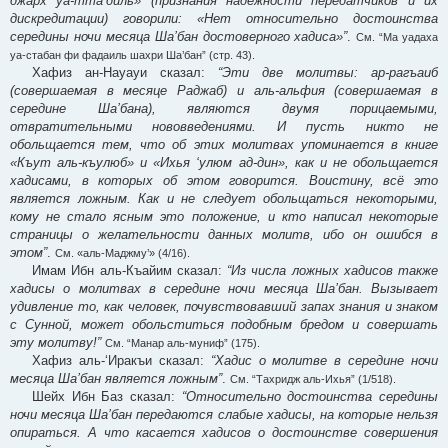
джарх уа-тта’диль» (признания надёжности передатчиков и их
дискредитации) говорили: «Нет относительно достоинства
середины ночи месяца Ша’бан достоверного хадиса»”
.
См. “Ма уадаха
уа-стабан фи фадаиль шахри Ша’бан” (стр. 43).
Хафиз ан-Науауи сказал:
“Эти две молитвы: ар-рагъаиб
(совершаемая в месяце Раджаб) и аль-альфия (совершаемая в
середине Ша’бана), являются двумя порицаемыми,
отвратительными нововведениями. И пусть никто не
обольщается тем, что об этих молитвах упоминается в книге
«Къут аль-къулюб» и «Ихья ‘улюм ад-дин», как и не обольщается
хадисами, в которых об этом говорится. Воистину, всё это
является ложным. Как и не следует обольщаться некоторыми,
кому не стало ясным это положение, и кто написал некоторые
страницы о желательности данных молитв, ибо он ошибся в
этом”
.
См. «аль-Маджму’» (4/16).
Имам Ибн аль-Къайим сказал:
“Из числа ложных хадисов также
хадисы о молитвах в середине ночи месяца Ша’бан. Вызывает
удивление то, как человек, почувствовавший запах знания и знаком
с Сунной, может обольститься подобным бредом и совершать
эту молитву!”
См. “Манар аль-муниф” (175).
Хафиз аль-‘Иракъи сказал:
“Хадис о молитве в середине ночи
месяца Ша’бан является ложным”
.
См. “Тахридж аль-Ихья” (1/518).
Шейх Ибн Баз сказал:
“Относительно достоинства середины
ночи месяца Ша’бан передаются слабые хадисы, на которые нельзя
опираться. А что касается хадисов о достоинстве совершения