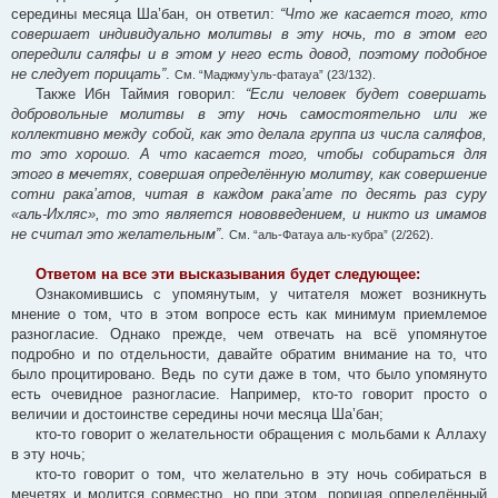
середины месяца Ша’бан, он ответил:
“Что же касается того, кто
совершает индивидуально молитвы в эту ночь, то в этом его
опередили саляфы и в этом у него есть довод, поэтому подобное
не следует порицать”
.
См. “Маджму’уль-фатауа” (23/132).
Также Ибн Таймия говорил:
“Если человек будет совершать
добровольные молитвы в эту ночь самостоятельно или же
коллективно между собой, как это делала группа из числа саляфов,
то это хорошо. А что касается того, чтобы собираться для
этого в мечетях, совершая определённую молитву, как совершение
сотни рака’атов, читая в каждом рака’ате по десять раз суру
«аль-Ихляс», то это является нововведением, и никто из имамов
не считал это желательным”
.
См. “аль-Фатауа аль-кубра” (2/262).
Ответом на все эти высказывания будет следующее:
Ознакомившись с упомянутым, у читателя может возникнуть
мнение о том, что в этом вопросе есть как минимум приемлемое
разногласие. Однако прежде, чем отвечать на всё упомянутое
подробно и по отдельности, давайте обратим внимание на то, что
было процитировано. Ведь по сути даже в том, что было упомянуто
есть очевидное разногласие. Например, кто-то говорит просто о
величии и достоинстве середины ночи месяца Ша’бан;
кто-то говорит о желательности обращения с мольбами к Аллаху
в эту ночь;
кто-то говорит о том, что желательно в эту ночь собираться в
мечетях и молится совместно, но при этом, порицая определённый