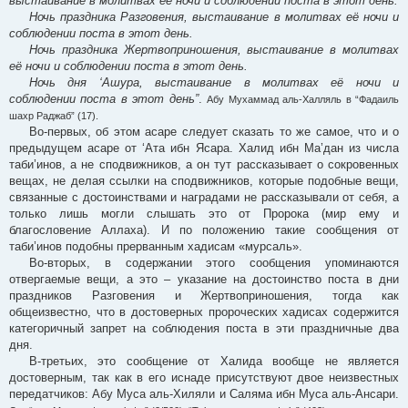
выстаивание в молитвах её ночи и соблюдении поста в этот день.
Ночь праздника Разговения, выстаивание в молитвах её ночи и
соблюдении поста в этот день.
Ночь праздника Жертвоприношения, выстаивание в молитвах
её ночи и соблюдении поста в этот день.
Ночь дня ‘Ашура, выстаивание в молитвах её ночи и
соблюдении поста в этот день”
.
Абу Мухаммад аль-Халляль в “Фадаиль
шахр Раджаб” (17).
Во-первых, об этом асаре следует сказать то же самое, что и о
предыдущем асаре от ‘Ата ибн Ясара. Халид ибн Ма’дан из числа
таби’инов, а не сподвижников, а он тут рассказывает о сокровенных
вещах, не делая ссылки на сподвижников, которые подобные вещи,
связанные с достоинствами и наградами не рассказывали от себя, а
только лишь могли слышать это от Пророка (мир ему и
благословение Аллаха). И по положению такие сообщения от
таби’инов подобны прерванным хадисам «мурсаль».
Во-вторых, в содержании этого сообщения упоминаются
отвергаемые вещи, а это – указание на достоинство поста в дни
праздников Разговения и Жертвоприношения, тогда как
общеизвестно, что в достоверных пророческих хадисах содержится
категоричный запрет на соблюдения поста в эти праздничные два
дня.
В-третьих, это сообщение от Халида вообще не является
достоверным, так как в его иснаде присутствуют двое неизвестных
передатчиков: Абу Муса аль-Хиляли и Саляма ибн Муса аль-Ансари.