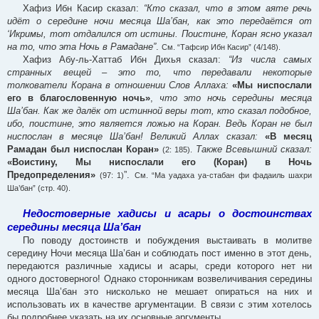
Хафиз Ибн Касир сказал:
“Кто сказал, что в этом аяте речь
идёт о середине ночи месяца Ша’бан, как это передаётся от
‘Икримы, тот отдалился от истины. Поистине, Коран ясно указал
на то, что эта Ночь в Рамадане”
.
См. “Тафсир Ибн Касир” (4/148).
Хафиз Абу-ль-Хаттаб Ибн Дихья сказал:
“Из числа самых
странных вещей – это то, что передавали некоторые
толкователи Корана в отношении Слов Аллаха:
«Мы ниспослали
его в благословенную ночь»
,
что это ночь середины месяца
Ша’бан. Как же далёк от истинной веры тот, кто сказал подобное,
ибо, поистине, это является ложью на Коран. Ведь Коран не был
ниспослан в месяце Ша’бан! Великий Аллах сказал:
«В месяц
Рамадан был ниспослан Коран»
Также Всевышний сказал:
(2: 185).
«Воистину, Мы ниспослали его (Коран) в Ночь
Предопределения»
”.
(97: 1)
См. “Ма уадаха уа-стабан фи фадаиль шахри
Ша’бан” (стр. 40).
Недостоверные хадисы и асары о достоинствах
середины месяца Ша’бан
По поводу достоинств и побуждения выстаивать в молитве
середину Ночи месяца Ша’бан и соблюдать пост именно в этот день,
передаются различные хадисы и асары, среди которого нет ни
одного достоверного! Однако сторонникам возвеличивания середины
месяца Ша’бан это нисколько не мешает опираться на них и
использовать их в качестве аргументации. В связи с этим хотелось
бы подробнее указать на их основные аргументы.