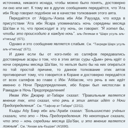
источника, никакого иснада, чтобы можно было понять, достоверно
ли оно или нет. К тому же в других сообщениях передаётся, что ‘Ата
ибн Ясар говорил подобное не в качестве толкования этого аята.
Передаётся от ‘Абдуль-‘Азиза ибн Аби Раууада, что когда в
присутствии ‘Ата ибн Ясара упоминалась ночь середины месяца
Ша’бан и то, что происходит в эту ночь, он говорил:
“Я хотел бы,
чтобы это происходило в каждую ночь”
.
аль-Лялякаи в “Шарх усуль аль-
и’тикъад” (671).
Однако и это сообщение является слабым.
См. “Тахридж Шарх усуль
аль-и’тикъад” (671).
И даже если бы от кого-либо из саляфов передавались
достоверные асары о том, что в этих аятах суры «Дым» речь идёт о
ночи середины месяца Ша’бан, то нельзя было бы на них опираться
по той простой причине, то данное толкование этих аятов
противоречит тому, что говорится в Коране и достоверно передаётся
от всех саляфов во главе с Ибн ‘Аббасом, что речь в них идёт
именно о Ночи Предопределения, ибо Коран был ниспослан в
Рамадан в Ночь Предопределения!
Имам Ибн Джарир ат-Табари сказал:
“Правильным является
мнение тех, кто сказал, что речь в этих аятах идёт о Ночи
Предопределения”
.
См. “Тафсир ат-Табари” (22/11).
Къады Абу Бакр ибн аль-‘Араби сказал:
“Большинство учёных
сказали, что это – Ночь Предопределения. Но некоторые сказали,
что это – ночь середины месяца Ша’бан, и это мнение является
ложным”
.
См. “Ахкам аль-Къуран” (4/1690).