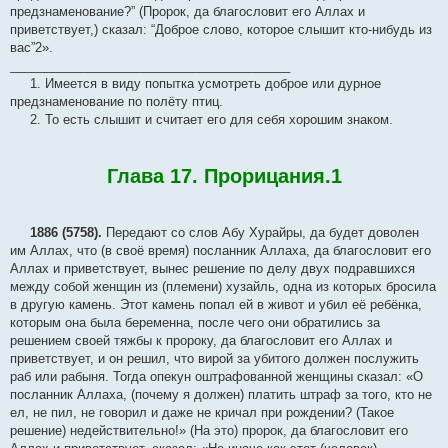
предзнаменование?” (Пророк, да благословит его Аллах и
приветствует,) сказал: “Доброе слово, которое слышит кто-нибудь из
вас”2».
________________________________________
1. Имеется в виду попытка усмотреть доброе или дурное
предзнаменование по полёту птиц.
2. То есть слышит и считает его для себя хорошим знаком.
Глава 17. Прорицания.1
1886 (5758).
Передают со слов Абу Хурайры, да будет доволен
им Аллах, что (в своё время) посланник Аллаха, да благословит его
Аллах и приветствует, вынес решение по делу двух подравшихся
между собой женщин из (племени) хузайль, одна из которых бросила
в другую камень. Этот камень попал ей в живот и убил её ребёнка,
которым она была беременна, после чего они обратились за
решением своей тяжбы к пророку, да благословит его Аллах и
приветствует, и он решил, что вирой за убитого должен послужить
раб или рабыня. Тогда опекун оштрафованной женщины сказал: «О
посланник Аллаха, (почему я должен) платить штраф за того, кто не
ел, не пил, не говорил и даже не кричал при рождении? (Такое
решение) недействительно!» (На это) пророк, да благословит его