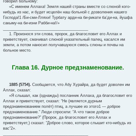
говорил больному:
«С именем Аллаха! Земля нашей страны вместе со слюной кого-
нибудь из нас, и будет исцелён наш больной с дозволения нашего
Господа!1 /Би-сми-Лляхи! Турбату арди-на би-рикати ба‘ди-на, йушфа
сакыму-на би-изни Рабби-на!/»
________________________________________
1. Произнося эти слова, пророк, да благословит его Аллах и
приветствует, смачивал слюной указательный палец, касался им
земли, а потом наносил получавшуюся смесь слюны и почвы на
больное место.
Глава 16. Дурное предзнаменование.
1885 (5754).
Сообщается, что Абу Хурайра, да будет доволен им
Аллах, сказал:
«Я слышал, как (однажды) посланник Аллаха, да благословит его
Аллах и приветствует, сказал: “Не (является дурным
предзнаменованием полёт) птиц, а лучшее из этого1 — доброе
предзнаменование.” Люди спросили: “А что такое доброе
предзнаменование?” (Пророк, да благословит его Аллах и
приветствует,) сказал: “Доброе слово, которое слышит кто-нибудь из
вас”2».
________________________________________