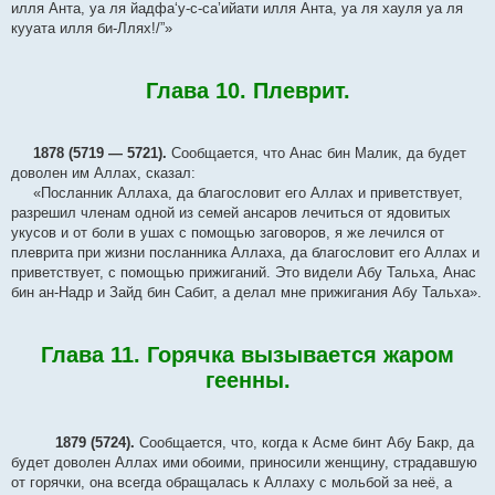
илля Анта, уа ля йадфа‘у-с-са’ийати илля Анта, уа ля хауля уа ля
кууата илля би-Ллях!/”»
Глава 10. Плеврит.
1878 (5719 — 5721).
Сообщается, что Анас бин Малик, да будет
доволен им Аллах, сказал:
«Посланник Аллаха, да благословит его Аллах и приветствует,
разрешил членам одной из семей ансаров лечиться от ядовитых
укусов и от боли в ушах с помощью заговоров, я же лечился от
плеврита при жизни посланника Аллаха, да благословит его Аллах и
приветствует, с помощью прижиганий. Это видели Абу Тальха, Анас
бин ан-Надр и Зайд бин Сабит, а делал мне прижигания Абу Тальха».
Глава 11. Горячка вызывается жаром
геенны.
1879 (5724).
Сообщается, что, когда к Асме бинт Абу Бакр, да
будет доволен Аллах ими обоими, приносили женщину, страдавшую
от горячки, она всегда обращалась к Аллаху с мольбой за неё, а