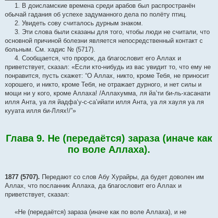
1. В доисламские времена среди арабов был распространён
обычай гадания об успехе задуманного дела по полёту птиц.
2. Увидеть сову считалось дурным знаком.
3. Эти слова были сказаны для того, чтобы люди не считали, что
основной причиной болезни является непосредственный контакт с
больным. См. хадис № (5717).
4. Сообщается, что пророк, да благословит его Аллах и
приветствует, сказал: «Если кто-нибудь из вас увидит то, что ему не
понравится, пусть скажет: “О Аллах, никто, кроме Тебя, не приносит
хорошего, и никто, кроме Тебя, не отражает дурного, и нет силы и
мощи ни у кого, кроме Аллаха! /Аллахумма, ля йа’ти би-ль-хасанати
илля Анта, уа ля йадфа‘у-с-са’ийати илля Анта, уа ля хауля уа ля
кууата илля би-Ллях!/”»
Глава 9. Не (передаётся) зараза (иначе как
по воле Аллаха).
1877 (5707).
Передают со слов Абу Хурайры, да будет доволен им
Аллах, что посланник Аллаха, да благословит его Аллах и
приветствует, сказал:
«Не (передаётся) зараза (иначе как по воле Аллаха), и не