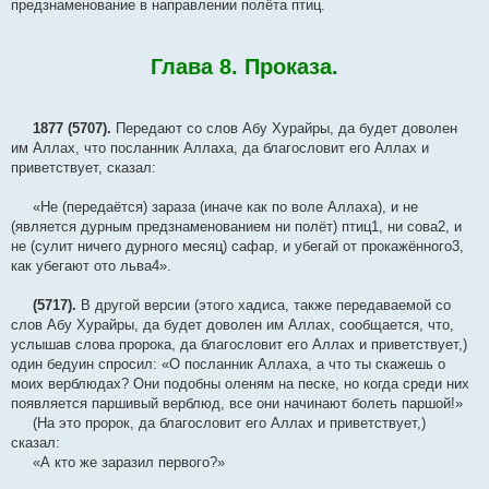
предзнаменование в направлении полёта птиц.
Глава 8. Проказа.
1877 (5707).
Передают со слов Абу Хурайры, да будет доволен
им Аллах, что посланник Аллаха, да благословит его Аллах и
приветствует, сказал:
«Не (передаётся) зараза (иначе как по воле Аллаха), и не
(является дурным предзнаменованием ни полёт) птиц1, ни сова2, и
не (сулит ничего дурного месяц) сафар, и убегай от прокажённого3,
как убегают ото льва4».
(5717).
В другой версии (этого хадиса, также передаваемой со
слов Абу Хурайры, да будет доволен им Аллах, сообщается, что,
услышав слова пророка, да благословит его Аллах и приветствует,)
один бедуин спросил: «О посланник Аллаха, а что ты скажешь о
моих верблюдах? Они подобны оленям на песке, но когда среди них
появляется паршивый верблюд, все они начинают болеть паршой!»
(На это пророк, да благословит его Аллах и приветствует,)
сказал:
«А кто же заразил первого?»
________________________________________