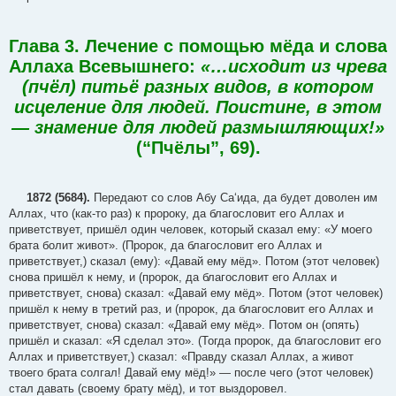
Глава 3. Лечение с помощью мёда и слова
Аллаха Всевышнего:
«…исходит из чрева
(пчёл) питьё разных видов, в котором
исцеление для людей. Поистине, в этом
— знамение для людей размышляющих!»
(“Пчёлы”, 69).
1872 (5684).
Передают со слов Абу Са‘ида, да будет доволен им
Аллах, что (как-то раз) к пророку, да благословит его Аллах и
приветствует, пришёл один человек, который сказал ему: «У моего
брата болит живот». (Пророк, да благословит его Аллах и
приветствует,) сказал (ему): «Давай ему мёд». Потом (этот человек)
снова пришёл к нему, и (пророк, да благословит его Аллах и
приветствует, снова) сказал: «Давай ему мёд». Потом (этот человек)
пришёл к нему в третий раз, и (пророк, да благословит его Аллах и
приветствует, снова) сказал: «Давай ему мёд». Потом он (опять)
пришёл и сказал: «Я сделал это». (Тогда пророк, да благословит его
Аллах и приветствует,) сказал: «Правду сказал Аллах, а живот
твоего брата солгал! Давай ему мёд!» — после чего (этот человек)
стал давать (своему брату мёд), и тот выздоровел.