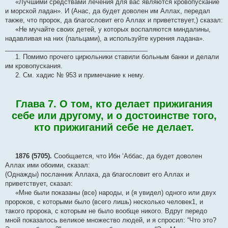
«Лучшими средствами лечения для вас являются кровопускание
и морской ладан». И (Анас, да будет доволен им Аллах, передал
также, что пророк, да благословит его Аллах и приветствует,) сказал:
«Не мучайте своих детей, у которых воспаляются миндалины,
надавливая на них (пальцами), а используйте курения ладана».
________________________________________
1. Помимо прочего цирюльники ставили больным банки и делали
им кровопускания.
2. См. хадис № 953 и примечание к нему.
Глава 7. О том, кто делает прижигания
себе или другому, и о достоинстве того,
кто прижиганий себе не делает.
1876 (5705).
Сообщается, что Ибн ‘Аббас, да будет доволен
Аллах ими обоими, сказал:
(Однажды) посланник Аллаха, да благословит его Аллах и
приветствует, сказал:
«Мне были показаны (все) народы, и (я увидел) одного или двух
пророков, с которыми было (всего лишь) несколько человек1, и
такого пророка, с которым не было вообще никого. Вдруг передо
мной показалось великое множество людей, и я спросил: “Что это?