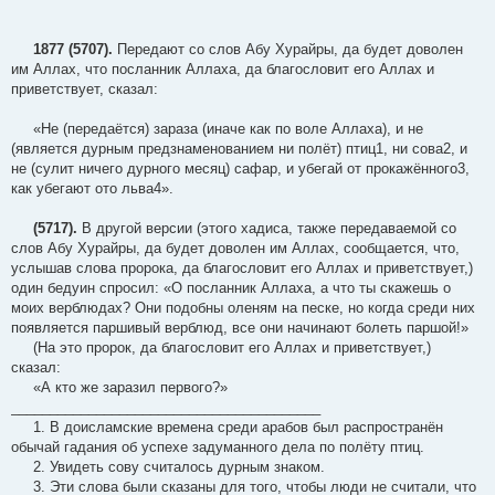
1877 (5707).
Передают со слов Абу Хурайры, да будет доволен
им Аллах, что посланник Аллаха, да благословит его Аллах и
приветствует, сказал:
«Не (передаётся) зараза (иначе как по воле Аллаха), и не
(является дурным предзнаменованием ни полёт) птиц1, ни сова2, и
не (сулит ничего дурного месяц) сафар, и убегай от прокажённого3,
как убегают ото льва4».
(5717).
В другой версии (этого хадиса, также передаваемой со
слов Абу Хурайры, да будет доволен им Аллах, сообщается, что,
услышав слова пророка, да благословит его Аллах и приветствует,)
один бедуин спросил: «О посланник Аллаха, а что ты скажешь о
моих верблюдах? Они подобны оленям на песке, но когда среди них
появляется паршивый верблюд, все они начинают болеть паршой!»
(На это пророк, да благословит его Аллах и приветствует,)
сказал:
«А кто же заразил первого?»
________________________________________
1. В доисламские времена среди арабов был распространён
обычай гадания об успехе задуманного дела по полёту птиц.
2. Увидеть сову считалось дурным знаком.
3. Эти слова были сказаны для того, чтобы люди не считали, что