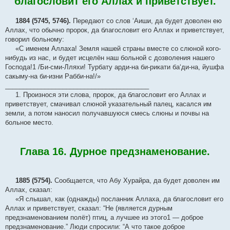
благословит его Аллах и приветствует.
1884 (5745, 5746).
Передают со слов ‘Аиши, да будет доволен ею
Аллах, что обычно пророк, да благословит его Аллах и приветствует,
говорил больному:
«С именем Аллаха! Земля нашей страны вместе со слюной кого-
нибудь из нас, и будет исцелён наш больной с дозволения нашего
Господа!1 /Би-сми-Лляхи! Турбату арди-на би-рикати ба‘ди-на, йушфа
сакыму-на би-изни Рабби-на!/»
________________________________________
1. Произнося эти слова, пророк, да благословит его Аллах и
приветствует, смачивал слюной указательный палец, касался им
земли, а потом наносил получавшуюся смесь слюны и почвы на
больное место.
Глава 16. Дурное предзнаменование.
1885 (5754).
Сообщается, что Абу Хурайра, да будет доволен им
Аллах, сказал:
«Я слышал, как (однажды) посланник Аллаха, да благословит его
Аллах и приветствует, сказал: “Не (является дурным
предзнаменованием полёт) птиц, а лучшее из этого1 — доброе
предзнаменование.” Люди спросили: “А что такое доброе