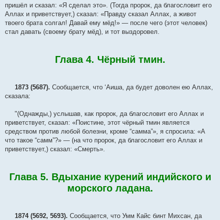
пришёл и сказал: «Я сделал это». (Тогда пророк, да благословит его
Аллах и приветствует,) сказал: «Правду сказал Аллах, а живот
твоего брата солгал! Давай ему мёд!» — после чего (этот человек)
стал давать (своему брату мёд), и тот выздоровел.
Глава 4. Чёрный тмин.
1873 (5687).
Сообщается, что ‘Аиша, да будет доволен ею Аллах,
сказала:
"(Однажды,) услышав, как пророк, да благословит его Аллах и
приветствует, сказал: «Поистине, этот чёрный тмин является
средством против любой болезни, кроме “самма”», я спросила: «А
что такое “самм”?» — (на что пророк, да благословит его Аллах и
приветствует,) сказал: «Смерть».
Глава 5. Вдыхание курений индийского и
морского ладана.
1874 (5692, 5693).
Сообщается, что Умм Кайс бинт Михсан, да