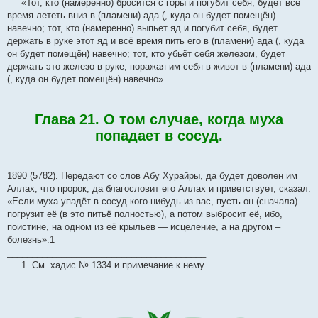
«Тот, кто (намеренно) бросится с горы и погубит себя, будет всё
время лететь вниз в (пламени) ада (, куда он будет помещён)
навечно; тот, кто (намеренно) выпьет яд и погубит себя, будет
держать в руке этот яд и всё время пить его в (пламени) ада (, куда
он будет помещён) навечно; тот, кто убьёт себя железом, будет
держать это железо в руке, поражая им себя в живот в (пламени) ада
(, куда он будет помещён) навечно».
Глава 21. О том случае, когда муха
попадает в сосуд.
1890 (5782). Передают со слов Абу Хурайры, да будет доволен им
Аллах, что пророк, да благословит его Аллах и приветствует, сказал:
«Если муха упадёт в сосуд кого-нибудь из вас, пусть он (сначала)
погрузит её (в это питьё полностью), а потом выбросит её, ибо,
поистине, на одном из её крыльев — исцеление, а на другом –
болезнь».1
________________________________________
1. См. хадис № 1334 и примечание к нему.