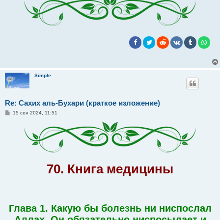
Simple
Re: Сахих аль-Бухари (краткое изложение)
С
15 сен 2024, 11:51
о
о
б
щ
е
н
и
е
70. Книга медицины
Глава 1. Какую бы болезнь ни ниспослал
Аллах, Он обязательно ниспосылает и