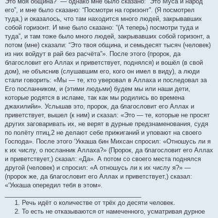
Это моя община?” — однако мне было сказано: “Это Муса и народ
его”, и мне было сказано: “Посмотри на горизонт”. (Я посмотрел
туда,) и оказалось, что там находится много людей, закрывавших
собой горизонт. И мне было сказано: “(А теперь) посмотри туда и
туда”, и там тоже было много людей, закрывавших собой горизонт, а
потом (мне) сказали: “Это твоя община, и семьдесят тысяч (человек)
из них войдут в рай без расчёта”». После этого (пророк, да
благословит его Аллах и приветствует, поднялся) и вошёл (в свой
дом), не объяснив (слушавшим его, кого он имел в виду), а люди
стали говорить: «Мы — те, кто уверовал в Аллаха и последовал за
Его посланником, и (этими людьми) будем мы или наши дети,
которые родятся в исламе, так как мы родились во времена
джахилийи». Услышав это, пророк, да благословит его Аллах и
приветствует, вышел (к ним) и сказал: «Это — те, которые не просят
других заговаривать их, не верят в дурные предзнаменования, судя
по полёту птиц,2 не делают себе прижиганий и уповают на своего
Господа». После этого ‘Уккaша бин Михсан спросил: «Отношусь ли я
к их числу, о посланник Аллаха?» (Пророк, да благословит его Аллах
и приветствует,) сказал: «Да». А потом со своего места поднялся
другой (человек) и спросил: «А отношусь ли к их числу я?» —
(пророк же, да благословит его Аллах и приветствует,) сказал:
«‘Уккaша опередил тебя в этом».
________________________________________
1. Речь идёт о количестве от трёх до десяти человек.
2. То есть не отказываются от намеченного, усматривая дурное