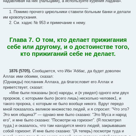
надавливая на них (пальцами), а используйте курения ладана».
________________________________________
1. Помимо прочего цирюльники ставили больным банки и делали
им кровопускания.
2. См. хадис № 953 и примечание к нему.
Глава 7. О том, кто делает прижигания
себе или другому, и о достоинстве того,
кто прижиганий себе не делает.
1876 (5705).
Сообщается, что Ибн ‘Аббас, да будет доволен
Аллах ими обоими, сказал:
(Однажды) посланник Аллаха, да благословит его Аллах и
приветствует, сказал:
«Мне были показаны (все) народы, и (я увидел) одного или двух
пророков, с которыми было (всего лишь) несколько человек1, и
такого пророка, с которым не было вообще никого. Вдруг передо
мной показалось великое множество людей, и я спросил: “Что это?
Это моя община?” — однако мне было сказано: “Это Муса и народ
его”, и мне было сказано: “Посмотри на горизонт”. (Я посмотрел
туда,) и оказалось, что там находится много людей, закрывавших
собой горизонт. И мне было сказано: “(А теперь) посмотри туда и