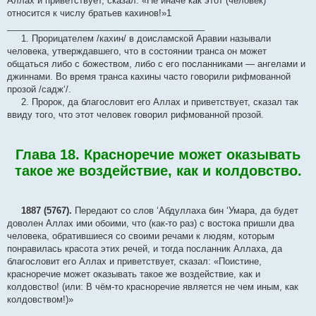
Аллах и приветствует, сказал: «Не иначе как этот (человек)
относится к числу братьев кахинов!»1
________________________________________
1. Прорицателем /кахин/ в доисламской Аравии называли
человека, утверждавшего, что в состоянии транса он может
общаться либо с божеством, либо с его посланниками — ангелами и
джиннами. Во время транса кахины часто говорили рифмованной
прозой /садж‘/.
2. Пророк, да благословит его Аллах и приветствует, сказал так
ввиду того, что этот человек говорил рифмованной прозой.
Глава 18. Красноречие может оказывать
такое же воздействие, как и колдовство.
1887 (5767).
Передают со слов ‘Абдуллаха бин ‘Умара, да будет
доволен Аллах ими обоими, что (как-то раз) с востока пришли два
человека, обратившиеся со своими речами к людям, которым
понравилась красота этих речей, и тогда посланник Аллаха, да
благословит его Аллах и приветствует, сказал: «Поистине,
красноречие может оказывать такое же воздействие, как и
колдовство! (или: В чём-то красноречие является не чем иным, как
колдовством!)»