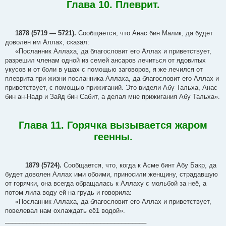
Глава 10. Плеврит.
1878 (5719 — 5721).
Сообщается, что Анас бин Малик, да будет
доволен им Аллах, сказал:
«Посланник Аллаха, да благословит его Аллах и приветствует,
разрешил членам одной из семей ансаров лечиться от ядовитых
укусов и от боли в ушах с помощью заговоров, я же лечился от
плеврита при жизни посланника Аллаха, да благословит его Аллах и
приветствует, с помощью прижиганий. Это видели Абу Тальха, Анас
бин ан-Надр и Зайд бин Сабит, а делал мне прижигания Абу Тальха».
Глава 11. Горячка вызывается жаром
геенны.
1879 (5724).
Сообщается, что, когда к Асме бинт Абу Бакр, да
будет доволен Аллах ими обоими, приносили женщину, страдавшую
от горячки, она всегда обращалась к Аллаху с мольбой за неё, а
потом лила воду ей на грудь и говорила:
«Посланник Аллаха, да благословит его Аллах и приветствует,
повелевал нам охлаждать её1 водой».
________________________________________