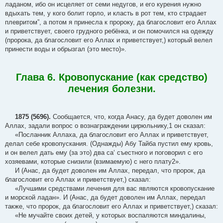
ладаном, ибо он исцеляет от семи недугов, и его курения нужно
вдыхать тем, у кого болит горло, и класть в рот тем, кто страдает
плевритом”, а потом я принесла к пророку, да благословит его Аллах
и приветствует, своего грудного ребёнка, и он помочился на одежду
(пророка, да благословит его Аллах и приветствует,) который велел
принести воды и обрызгал (это место)».
Глава 6. Кровопускание (как средство)
лечения болезни.
1875 (5696).
Сообщается, что, когда Анасу, да будет доволен им
Аллах, задали вопрос о вознаграждении цирюльнику,1 он сказал:
«Посланник Аллаха, да благословит его Аллах и приветствует,
делал себе кровопускания. (Однажды) Абу Тайба пустил ему кровь,
и он велел дать ему (за это) два са‘ съестного и поговорил с его
хозяевами, которые снизили (взимаемую) с него плату2».
И (Анас, да будет доволен им Аллах, передал, что пророк, да
благословит его Аллах и приветствует,) сказал:
«Лучшими средствами лечения для вас являются кровопускание
и морской ладан». И (Анас, да будет доволен им Аллах, передал
также, что пророк, да благословит его Аллах и приветствует,) сказал:
«Не мучайте своих детей, у которых воспаляются миндалины,