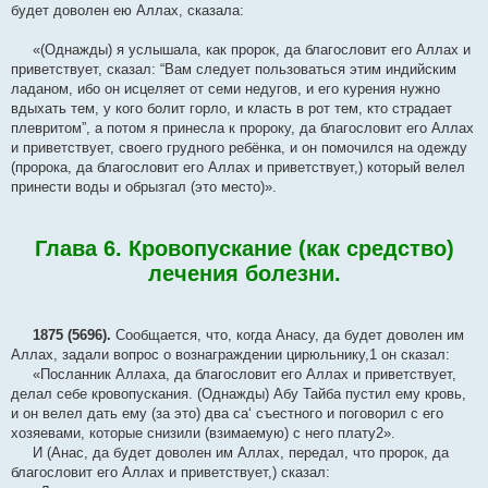
будет доволен ею Аллах, сказала:
«(Однажды) я услышала, как пророк, да благословит его Аллах и
приветствует, сказал: “Вам следует пользоваться этим индийским
ладаном, ибо он исцеляет от семи недугов, и его курения нужно
вдыхать тем, у кого болит горло, и класть в рот тем, кто страдает
плевритом”, а потом я принесла к пророку, да благословит его Аллах
и приветствует, своего грудного ребёнка, и он помочился на одежду
(пророка, да благословит его Аллах и приветствует,) который велел
принести воды и обрызгал (это место)».
Глава 6. Кровопускание (как средство)
лечения болезни.
1875 (5696).
Сообщается, что, когда Анасу, да будет доволен им
Аллах, задали вопрос о вознаграждении цирюльнику,1 он сказал:
«Посланник Аллаха, да благословит его Аллах и приветствует,
делал себе кровопускания. (Однажды) Абу Тайба пустил ему кровь,
и он велел дать ему (за это) два са‘ съестного и поговорил с его
хозяевами, которые снизили (взимаемую) с него плату2».
И (Анас, да будет доволен им Аллах, передал, что пророк, да
благословит его Аллах и приветствует,) сказал: