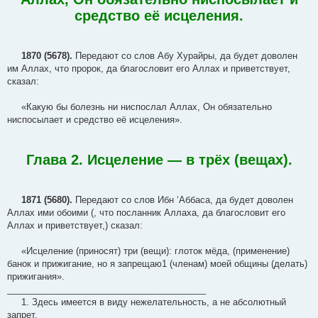
средство её исцеления.
1870 (5678).
Передают со слов Абу Хурайры, да будет доволен
им Аллах, что пророк, да благословит его Аллах и приветствует,
сказал:
«Какую бы болезнь ни ниспослал Аллах, Он обязательно
ниспосылает и средство её исцеления».
Глава 2. Исцеление — в трёх (вещах).
1871 (5680).
Передают со слов Ибн ‘Аббаса, да будет доволен
Аллах ими обоими (, что посланник Аллаха, да благословит его
Аллах и приветствует,) сказал:
«Исцеление (приносят) три (вещи): глоток мёда, (применение)
банок и прижигание, но я запрещаю1 (членам) моей общины (делать)
прижигания».
________________________________________
1. Здесь имеется в виду нежелательность, а не абсолютный
запрет.