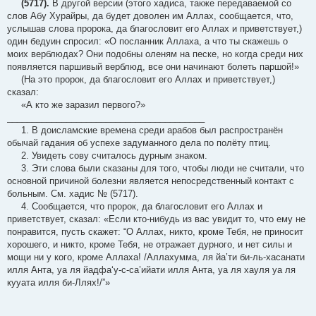
(5717).
В другой версии (этого хадиса, также передаваемой со
слов Абу Хурайры, да будет доволен им Аллах, сообщается, что,
услышав слова пророка, да благословит его Аллах и приветствует,)
один бедуин спросил: «О посланник Аллаха, а что ты скажешь о
моих верблюдах? Они подобны оленям на песке, но когда среди них
появляется паршивый верблюд, все они начинают болеть паршой!»
(На это пророк, да благословит его Аллах и приветствует,)
сказал:
«А кто же заразил первого?»
________________________________________
1. В доисламские времена среди арабов был распространён
обычай гадания об успехе задуманного дела по полёту птиц.
2. Увидеть сову считалось дурным знаком.
3. Эти слова были сказаны для того, чтобы люди не считали, что
основной причиной болезни является непосредственный контакт с
больным. См. хадис № (5717).
4. Сообщается, что пророк, да благословит его Аллах и
приветствует, сказал: «Если кто-нибудь из вас увидит то, что ему не
понравится, пусть скажет: “О Аллах, никто, кроме Тебя, не приносит
хорошего, и никто, кроме Тебя, не отражает дурного, и нет силы и
мощи ни у кого, кроме Аллаха! /Аллахумма, ля йа’ти би-ль-хасанати
илля Анта, уа ля йадфа‘у-с-са’ийати илля Анта, уа ля хауля уа ля
кууата илля би-Ллях!/”»