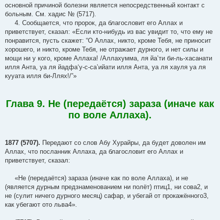
основной причиной болезни является непосредственный контакт с
больным. См. хадис № (5717).
4. Сообщается, что пророк, да благословит его Аллах и
приветствует, сказал: «Если кто-нибудь из вас увидит то, что ему не
понравится, пусть скажет: “О Аллах, никто, кроме Тебя, не приносит
хорошего, и никто, кроме Тебя, не отражает дурного, и нет силы и
мощи ни у кого, кроме Аллаха! /Аллахумма, ля йа’ти би-ль-хасанати
илля Анта, уа ля йадфа‘у-с-са’ийати илля Анта, уа ля хауля уа ля
кууата илля би-Ллях!/”»
Глава 9. Не (передаётся) зараза (иначе как
по воле Аллаха).
1877 (5707).
Передают со слов Абу Хурайры, да будет доволен им
Аллах, что посланник Аллаха, да благословит его Аллах и
приветствует, сказал:
«Не (передаётся) зараза (иначе как по воле Аллаха), и не
(является дурным предзнаменованием ни полёт) птиц1, ни сова2, и
не (сулит ничего дурного месяц) сафар, и убегай от прокажённого3,
как убегают ото льва4».