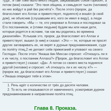
туда”, и там тоже было много людей, закрывавших собой горизонт, а
потом (мне) сказали: “Это твоя община, и семьдесят тысяч (человек)
из них войдут в рай без расчёта”». После этого (пророк, да
благословит его Аллах и приветствует, поднялся) и вошёл (в свой
дом), не объяснив (слушавшим его, кого он имел в виду), а люди
стали говорить: «Мы — те, кто уверовал в Аллаха и последовал за
Его посланником, и (этими людьми) будем мы или наши дети,
которые родятся в исламе, так как мы родились во времена
джахилийи». Услышав это, пророк, да благословит его Аллах и
приветствует, вышел (к ним) и сказал: «Это — те, которые не просят
других заговаривать их, не верят в дурные предзнаменования, судя
по полёту птиц,2 не делают себе прижиганий и уповают на своего
Господа». После этого ‘Уккaша бин Михсан спросил: «Отношусь ли я
к их числу, о посланник Аллаха?» (Пророк, да благословит его Аллах
и приветствует,) сказал: «Да». А потом со своего места поднялся
другой (человек) и спросил: «А отношусь ли к их числу я?» —
(пророк же, да благословит его Аллах и приветствует,) сказал:
«‘Уккaша опередил тебя в этом».
________________________________________
1. Речь идёт о количестве от трёх до десяти человек.
2. То есть не отказываются от намеченного, усматривая дурное
предзнаменование в направлении полёта птиц.
Глава 8. Проказа.