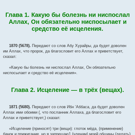
Глава 1. Какую бы болезнь ни ниспослал
Аллах, Он обязательно ниспосылает и
средство её исцеления.
1870 (5678).
Передают со слов Абу Хурайры, да будет доволен
им Аллах, что пророк, да благословит его Аллах и приветствует,
сказал:
«Какую бы болезнь ни ниспослал Аллах, Он обязательно
ниспосылает и средство её исцеления».
Глава 2. Исцеление — в трёх (вещах).
1871 (5680).
Передают со слов Ибн ‘Аббаса, да будет доволен
Аллах ими обоими (, что посланник Аллаха, да благословит его
Аллах и приветствует,) сказал:
«Исцеление (приносят) три (вещи): глоток мёда, (применение)
банок и прижигание, но я запрещаю1 (членам) моей общины (делать)