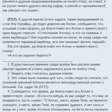
(является дурным предзнаменованием ни полёт) птиц1, ни сова2, и
не (сулит ничего дурного месяц) сафар, и убегай от прокажённого3,
как убегают ото льва4».
(5717).
В другой версии (этого хадиса, также передаваемой со
слов Абу Хурайры, да будет доволен им Аллах, сообщается, что,
услышав слова пророка, да благословит его Аллах и приветствует,)
один бедуин спросил: «О посланник Аллаха, а что ты скажешь о
моих верблюдах? Они подобны оленям на песке, но когда среди них
появляется паршивый верблюд, все они начинают болеть паршой!»
(На это пророк, да благословит его Аллах и приветствует,)
сказал:
«А кто же заразил первого?»
________________________________________
1. В доисламские времена среди арабов был распространён
обычай гадания об успехе задуманного дела по полёту птиц.
2. Увидеть сову считалось дурным знаком.
3. Эти слова были сказаны для того, чтобы люди не считали, что
основной причиной болезни является непосредственный контакт с
больным. См. хадис № (5717).
4. Сообщается, что пророк, да благословит его Аллах и
приветствует, сказал: «Если кто-нибудь из вас увидит то, что ему не
понравится, пусть скажет: “О Аллах, никто, кроме Тебя, не приносит
хорошего, и никто, кроме Тебя, не отражает дурного, и нет силы и
мощи ни у кого, кроме Аллаха! /Аллахумма, ля йа’ти би-ль-хасанати