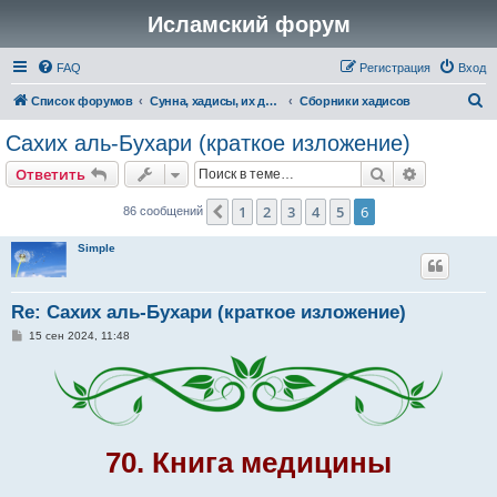
Исламский форум
FAQ
Регистрация
Вход
П
Список форумов
Сунна, хадисы, их достоверность и понимание
Сборники хадисов
о
Сахих аль-Бухари (краткое изложение)
и
Поиск
Расширен
Ответить
с
к
1
2
3
4
5
6
Пред.
86 сообщений
Simple
Re: Сахих аль-Бухари (краткое изложение)
С
15 сен 2024, 11:48
о
о
б
щ
е
н
и
е
70. Книга медицины