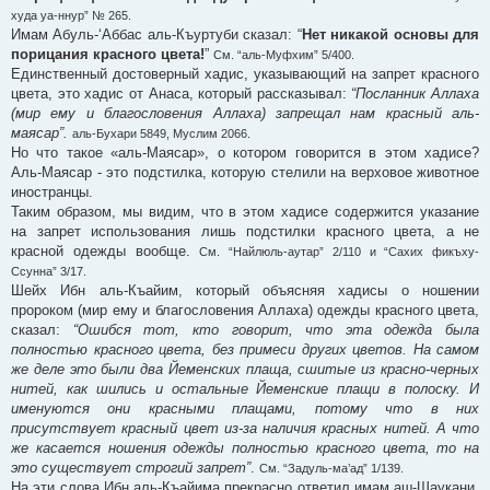
худа уа-ннур” № 265.
Имам Абуль-‘Аббас аль-Къуртуби сказал: “
Нет никакой основы для
порицания красного цвета!
”
См. “аль-Муфхим” 5/400.
Единственный достоверный хадис, указывающий на запрет красного
цвета, это хадис от Анаса, который рассказывал:
“Посланник Аллаха
(мир ему и благословения Аллаха) запрещал нам красный аль-
маясар”.
аль-Бухари 5849, Муслим 2066.
Но что такое «аль-Маясар», о котором говорится в этом хадисе?
Аль-Маясар - это подстилка, которую стелили на верховое животное
иностранцы.
Таким образом, мы видим, что в этом хадисе содержится указание
на запрет использования лишь подстилки красного цвета, а не
красной одежды вообще.
См. “Найлюль-аутар” 2/110 и “Сахих фикъху-
Ссунна” 3/17.
Шейх Ибн аль-Къайим, который объясняя хадисы о ношении
пророком (мир ему и благословения Аллаха) одежды красного цвета,
сказал:
“Ошибся тот, кто говорит, что эта одежда была
полностью красного цвета, без примеси других цветов. На самом
же деле это были два Йеменских плаща, сшитые из красно-черных
нитей, как шились и остальные Йеменские плащи в полоску. И
именуются они красными плащами, потому что в них
присутствует красный цвет из-за наличия красных нитей. А что
же касается ношения одежды полностью красного цвета, то на
это существует строгий запрет”
.
См. “Задуль-ма’ад” 1/139.
На эти слова Ибн аль-Къайима прекрасно ответил имам аш-Шаукани,