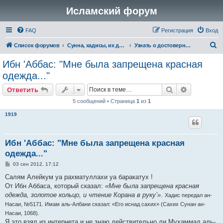
Исламский форум
FAQ
Регистрация
Вход
П
Список форумов
Сунна, хадисы, их достоверность и понимание
Узнать о достоверности хадиса и асара
о
Ибн 'Аббас: "Мне была запрещена красная
и
одежда..."
с
Поиск
Расширен
Ответить
к
5 сообщений • Страница
1
из
1
1919
Ибн 'Аббас: "Мне была запрещена красная
одежда..."
С
03 сен 2012, 17:12
о
о
Салям Алейкум уа рахматуллахи уа баракатух !
б
От Ибн Аббаса, который сказал:
«Мне была запрещена красная
щ
е
одежда, золотое кольцо, и чтение Корана в руку’»
.
Хадис передал ан-
н
Насаи, №5171. Имам аль-Албани сказал: «Его иснад сахих» (Сахих Сунан ан-
и
е
Насаи, 1068).
Я это взял из интернета и не знаю действительно ли Мухаммад аль-