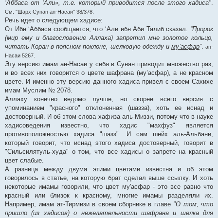
‘Аббаса от ‘Али», т.е. который приводится после этого хадиса"
.
См. "Шарх Сунан ан-Насаи" 38/378.
Речь идет о следующем хадисе:
От Ибн ‘Аббаса сообщается, что ‘Али ибн Аби Талиб сказал:
“Пророк
(мир ему и благословение Аллаха) запретил мне золотое кольцо,
читать Коран в поясном поклоне, шелковую одежду и
му’асфар
”
.
ан-
Насаи 5267.
Эту версию имам ан-Насаи у себя в Сунан приводит множество раз,
и во всех них говорится о цвете шафрана (му’асфар), а не красном
цвете. И именно эту версию данного хадиса привел с своем Сахихе
имам Муслим № 2078.
Аллаху конечно ведомо лучше, но скорее всего версия с
упоминанием "красного" отклоненная (шазза), хоть ее иснад и
достоверный. И об этом слова хафиза аль-Миззи, потому что в науке
хадисоведения известно, что хадис "махфуз" является
противоположностью хадиса "шазз". И сам шейх аль-Альбани,
который говорит, что иснад этого хадиса достоверный, говорит в
"Сильсилятуль-худа" о том, что все хадисы о запрете на красный
цвет слабые.
А разница между двумя этими цветами известна и об этом
говорилось в статье, на которую брат сделал выше ссылку. И хоть
некоторые имамы говорили, что цвет му'асфар - это все равно что
красный или близок к красному, многие имамы разделяли их.
Например, имам ат-Тирмизи в своем сборнике в главе
"О том, что
пришло (из хадисов) о нежелательности шафрана и шелка для