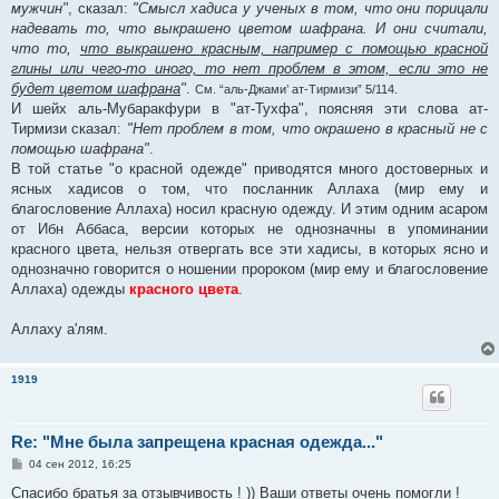
мужчин"
, сказал:
"Смысл хадиса у ученых в том, что они порицали
надевать то, что выкрашено цветом шафрана. И они считали,
что то,
что выкрашено красным, например с помощью красной
глины или чего-то иного, то нет проблем в этом, если это не
будет цветом шафрана
"
.
См. “аль-Джами’ ат-Тирмизи” 5/114.
И шейх аль-Мубаракфури в "ат-Тухфа", поясняя эти слова ат-
Тирмизи сказал:
"Нет проблем в том, что окрашено в красный не с
помощью шафрана"
.
В той статье "о красной одежде" приводятся много достоверных и
ясных хадисов о том, что посланник Аллаха (мир ему и
благословение Аллаха) носил красную одежду. И этим одним асаром
от Ибн Аббаса, версии которых не однозначны в упоминании
красного цвета, нельзя отвергать все эти хадисы, в которых ясно и
однозначно говорится о ношении пророком (мир ему и благословение
Аллаха) одежды
красного цвета
.
Аллаху а'лям.
1919
Re: "Мне была запрещена красная одежда..."
С
04 сен 2012, 16:25
о
о
Спасибо братья за отзывчивость ! )) Ваши ответы очень помогли !