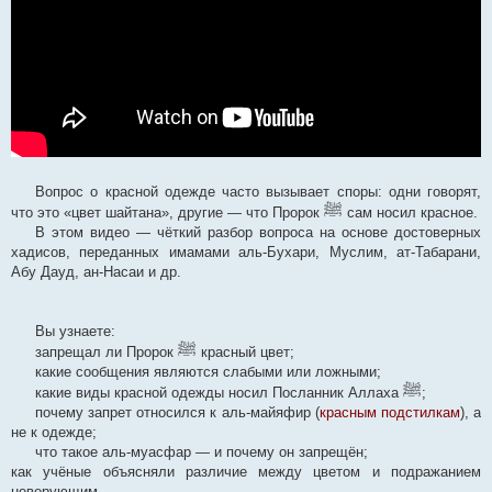
Вопрос о красной одежде часто вызывает споры: одни говорят,
ﷺ
что это «цвет шайтана», другие — что Пророк
сам носил красное.
В этом видео — чёткий разбор вопроса на основе достоверных
хадисов, переданных имамами аль-Бухари, Муслим, ат-Табарани,
Абу Дауд, ан-Насаи и др.
Вы узнаете:
ﷺ
запрещал ли Пророк
красный цвет;
какие сообщения являются слабыми или ложными;
ﷺ
какие виды красной одежды носил Посланник Аллаха
;
почему запрет относился к аль-майяфир (
красным подстилкам
), а
не к одежде;
что такое аль-муасфар — и почему он запрещён;
как учёные объясняли различие между цветом и подражанием
неверующим.