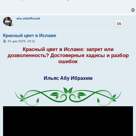
б
щ
е
н
и
abu abduRrazak
е
Красный цвет в Исламе
С
01 дек 2025, 23:11
о
о
Красный цвет в Исламе: запрет или
б
дозволенность? Достоверные хадисы и разбор
щ
е
ошибок
н
и
е
Ильяс Абу Ибрахим