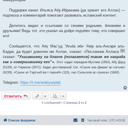
Поддержи канал Ильяса Абу-Ибрахима (да хранит его Аллах) —
подписка и комментарий помогают развивать исламский контент.
Делитесь видео и ссылками со своими родными, близкими и
друзьями! Ведь тот, кто указал на добро подобен тому, кто совершил
его!
Сообщается, что Абу Мас’уд ‘Укъба ибн ‘Амр аль-Ансари аль-
ﷺ
Бадри, да будет доволен им Аллах, сказал: «Посланник Аллаха
сказал:
“Указавшему на благое (полагается) такая же награда
как и совершившему его”».
Этот хадис передали Муслим (1893), Абу Дауд
(5129), ат-Тирмизи (2671). Хадис достоверный. См. «Сахих аль-Джами’ ас-сагъир»
(6239), «Сахих ат-Таргъиб ва-т-тархиб» (115), «ас-Сильсиля ас-сахиха» (1660).
Telegram:
https://t.me/arabiyaadab
Ответить
5 сообщений • Страница
1
из
1
Список форумов
Часовой пояс:
UTC+03:00