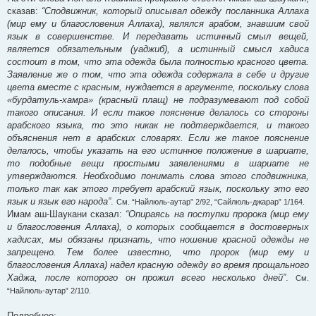
сказав:
“Сподвижник, который описывал одежду посланника Аллаха
(мир ему и благословения Аллаха), являлся арабом, знавшим свой
язык в совершенстве. И передавать истинный смыл вещей,
является обязательным (уаджиб), а истинный смысл хадиса
состоит в том, что эта одежда была полностью красного цвета.
Заявление же о том, что эта одежда содержала в себе и другие
цвета вместе с красным, нуждается в аргументе, поскольку слова
«бурдатуль-хамра» (красный плащ) не подразумевают под собой
такого описания. И если такое пояснение делалось со стороны
арабского языка, то это никак не подтверждается, и такого
объяснения нет в арабских словарях. Если же такое пояснение
делалось, чтобы указать на его истинное положение в шариате,
то подобные вещи простыми заявлениями в шариате не
утверждаются. Необходимо понимать слова этого сподвижника,
только так как этого требует арабский язык, поскольку это его
язык и язык его народа”
.
См. “Найлюль-аутар” 2/92, “Сайлюль-джарар” 1/164.
Имам аш-Шаукани сказал:
“Опираясь на поступки пророка (мир ему
и благословения Аллаха), о которых сообщается в достоверных
хадисах, мы обязаны признать, что ношение красной одежды не
запрещено. Тем более известно, что пророк (мир ему и
благословения Аллаха) надел красную одежду во время прощального
Хаджа, после которого он прожил всего несколько дней”
.
См.
“Найлюль-аутар” 2/110.
Подробнее: