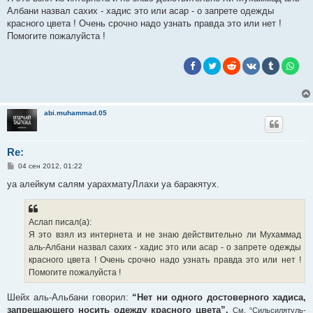
Албани назвал сахих - хадис это или асар - о запрете одежды
красного цвета ! Очень срочно надо узнать правда это или нет !
Помогите пожалуйста !
abi.muhammad.05
Re:
С
04 сен 2012, 01:22
о
о
уа алейкум салям уарахматуЛлахи уа баракятух.
б
щ
е
н
Аслап писал(а):
и
е
Я это взял из интернета и не знаю действительно ли Мухаммад
аль-Албани назвал сахих - хадис это или асар - о запрете одежды
красного цвета ! Очень срочно надо узнать правда это или нет !
Помогите пожалуйста !
Шейх аль-Альбани говорил:
“Нет ни одного достоверного хадиса,
запрещающего носить одежду красного цвета”.
См. “Сильсилятуль-