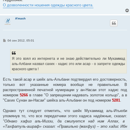
О дозволенности ношения одежды красного цвета.
A'mash
С
04 сен 2012, 05:01
о
о
б
щ
е
Я это взял из интернета и не знаю действительно ли Мухаммад
н
аль-Албани назвал сахих - хадис это или асар - о запрете одежды
и
е
красного цвета !
Есть такой асар и шейх аль-Альбани подтвердил его достоверность,
только вот указанные номера вообще не правильные. В
распространенной печатной нумерации у ан-Насаи этот хадис под
номером
5266
в главе "О запрещении надевать золотое кольцо", а в
"Сахих Сунан ан-Насаи" шейха аль-Альбани он под номером
5281
.
Однако тут следует отметить, что шейх Мухаммад аль-Итьюби
упомянув то, что все передатчики этого хадиса надёжные, сказал:
"Однако хафиз аль-Миззи, да смилуется над ним Аллах, в
«Тахфатуль-ашраф» сказал: «Правильно (махфуз) – это хадис Ибн