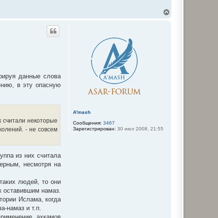
В
е
р
н
у
т
ь
с
я
к
орируя данные слова
н
нию, в эту опасную
а
ч
а
л
A'mash
у
к считали некоторые
Сообщения:
3467
колений. - не совсем
Зарегистрирован:
30 июл 2008, 21:55
уппа из них считала
верным, несмотря на
таких людей, то они
к оставившим намаз.
тории Ислама, когда
-намаз и т.п.
применение ахкамов