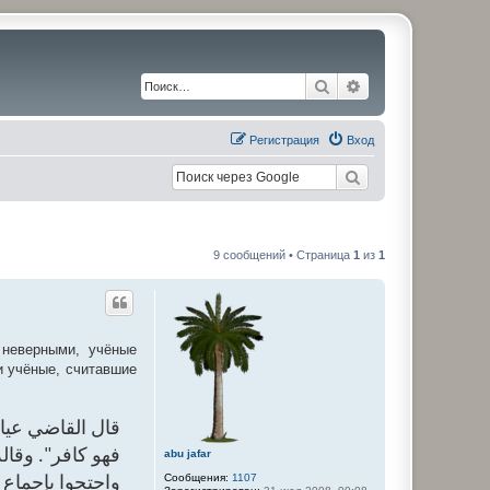
Поиск
Расширенный по
Регистрация
Вход
9 сообщений • Страница
1
из
1
 неверными, учёные
и учёные, считавшие
قال القاضي عيا
فهو كافر". وق"،
abu jafar
Сообщения:
1107
واحتجوا بإجما".