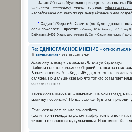
Затем Ибн аль-Муляккин приводит слова имама
Иб
является неверным) также служит
единогласное
наследование от него по признаку Ислама и его погр
*
Хадис ‘Убады ибн Самита (да будет доволен им А
если пожелает – простит.
(Малик, 1/14; Ахмад, 5/317; ад-Д
Байхакъи, 2/467. Хадис достоверный. См. «Сахих аль-джами’ ас-с
Re: ЕДИНОГЛАСНОЕ МНЕНИЕ – относиться к 
С
kamilabuismail
»
16 июн 2026, 17:24
о
о
Ассаляму алейкум уа рахматуЛлахи уа баракатух.
б
Вобщем понятен смысл сообщений. Но можно некотор
щ
е
В высказывании Аль-Кады Ийяда, что тот кто по лени о
н
саляфы. Но дальше сказано что тот кто оставляет нама
и
е
совсем понятно.
Также слова Шейха Аш-Шанкыты: "На мой взгляд, наибо
молитву неверным." Но дальше как будто он приводит 
Если можно разъясните пожалуйста.
(Если что я никогда не делал такфир тем кто не читает
читают не являются мусульманами. И хотелось бы с 