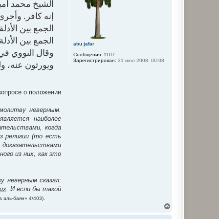
الشيخ محمد أم:
с
я
إنه كافر. وأجر
к
н
الجمع بين الأدل
а
ч
الجمع بين الأد.
abu jafar
а
وقال النووي في 
л
Сообщения:
1107
у
Зарегистрирован:
31 июл 2008, 00:08
ويورثون عنه، ‌ولو)
вопросе о положении
молитву неверным.
является наиболее
ательствами, когда
з религии (то есть
у доказательствами
ого из них, как это
у неверным сказал:
их
. И если бы такой
а аль-баян» 4/403).
В
е