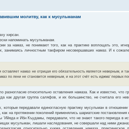
вившим молитву, как к мусульманам
ху хирсан.
ески напоминать мусульманам.
рии за намаз, не понимают того, как на практике воплощать это, игн
ых, занимаясь личностным такфиром несовершавших намаз. И к сожале
и оставляет намаз не отрицая его обязательность является неверным, и та
маз по лени не становится неверным, и на этот счёт есть иджма' первых по
 разногласие относительно оставления намаза. Как и известно, что гр
а как другая группа саляфов, и их большинство, не считала его не
х, которые передавали единогласную практику мусульман в отношении 
го, как на протяжении поколений применялись шариатские постановления 
 ‘Ийяда и Ибн Къудамы, передавали, что не знают такого периода в ис
ищах мусульман, лишали наследования, не совершали над ними джаназа
азногласия относительно хукма оставления намаза, практическое 