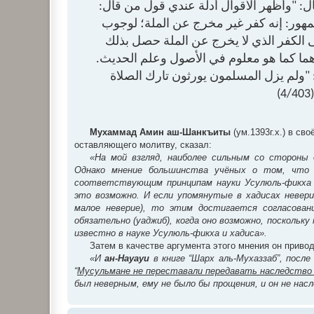
ال: "وأظهر الأقوال أدلة عندي قول من قال
щ
е
مهور: إنه كفر غير مخرج عن الملة؛ لوجوب
н
и
ى الكفر الذي لا يخرج عن الملة حصل بذلك
е
أحدهما كما هو معلوم في الأصول وعلم الحديث
 "ولم يزل المسلمون يورثون تارك الصلاة
Мухаммад Амин аш-Шанкъиты
(ум.1393г.х.) в св
оставляющего молитву, сказал:
«На мой взгляд, наиболее сильным со стороны
Однако мнение большинства учёных о том, что 
соответствующим принципам науки Усулюль-фикха и
это возможно. И если упомянутые в хадисах невери
малое неверие), то этим достигается согласован
обязательно (уаджиб), когда оно возможно, поскольк
известно в науке Усулюль-фикха и хадиса».
Затем в качестве аргумента этого мнения он привод
«И
ан-Науауи
в книге “Шарх аль-Мухаззаб”, посл
“
Мусульмане не переставали передавать наследство
был неверным, ему не было бы прощения, и он не насл