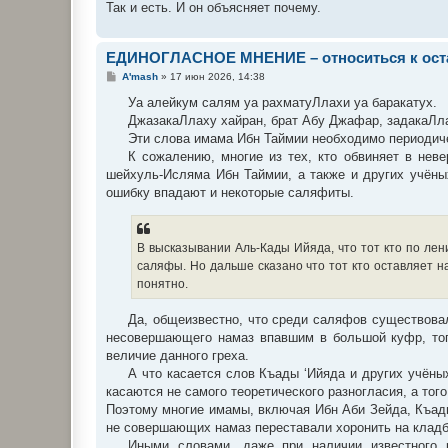
Так и есть. И он объясняет почему.
ЕДИНОГЛАСНОЕ МНЕНИЕ – относиться к оста
С
A'mash
»
17 июн 2026, 14:38
о
о
Уа алейкум салям уа рахматуЛлахи уа баракатух.
б
ДжазакаЛлаху хайран, брат Абу Джафар, задакаЛла
щ
е
Эти слова имама Ибн Таймии необходимо периодич
н
К сожалению, многие из тех, кто обвиняет в неве
и
е
шейхуль-Исляма Ибн Таймии, а также и других учён
ошибку впадают и некоторые саляфиты.
В высказывании Аль-Кады Ийяда, что тот кто по лен
саляфы. Но дальше сказано что тот кто оставляет на
понятно.
Да, общеизвестно, что среди саляфов существовало
несовершающего намаз впавшим в большой куфр, тогд
величие данного греха.
А что касается слов Къады ‘Ийяда и других учёны
касаются не самого теоретического разногласия, а то
Поэтому многие имамы, включая Ибн Аби Зейда, Къады
не совершающих намаз переставали хоронить на кладб
Иными словами, даже при наличии известного р