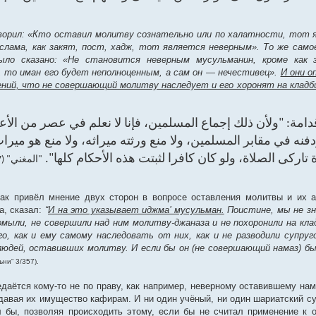
оворил: «Кто оставил молитву сознательно или по халатности, тот 
лама, как закят, пост, хадж, тот является неверным». То же самое
было сказано: «Не становится неверным мусульманин, кроме как 
, то иман его будет неполноценным, а сам он — нечестивец».
И они о
олений, что не совершающий молитву наследует и его хоронят на клад
دامة: "ولأن ذلك إجماع المسلمين، فإنا ‌لا ‌نعلم ‌في ‌عصر ‌من ‌الأع
دفنه في مقابر المسلمين، ولا منع ورثته ميراثه، ولا منع هو مير
ة تاركى الصلاة، ولو كان كافرا لثبتت هذه الأحكام كلها
"المغني" (3/357)
как привёл мнение двух сторон в вопросе оставления молитвы и их 
а, сказал:
“
И на это указывает иджма’ мусульман.
Поистине, мы не зн
мыли, не совершили над ним молитву-джаназа и не похоронили на кл
о, как и ему самому наследовать от них, как и не разводили супруг
людей, оставивших молитву. И если бы он (не совершающий намаз) б
ъни” 3/357).
даётся кому-то не по праву, как например, неверному оставившему нама
давая их имущество кафирам. И ни один учёный, ни один шариатский 
л бы, позволяя происходить этому, если бы не считал применение к 