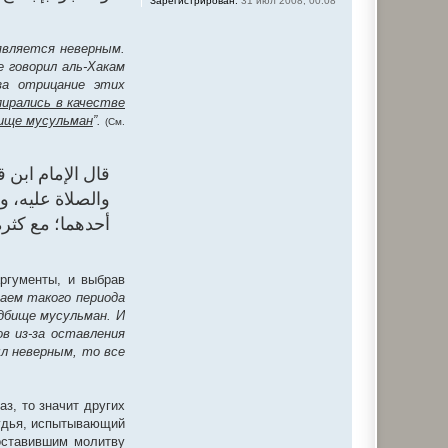
Зарегистрирован:
31 июл 2008, 00:08
является неверным.
 говорил аль-Хакам
за отрицание этих
пирались в качестве
бище мусульман
”.
(См.
قال الإمام ابن ق،
والصلاة عليه، و
أحدهما؛ مع كثر".
аргументы, и выбрав
аем такого периода
адбище мусульман. И
ов из-за оставления
ыл неверным, то все
з, то значит других
судья, испытывающий
оставившим молитву