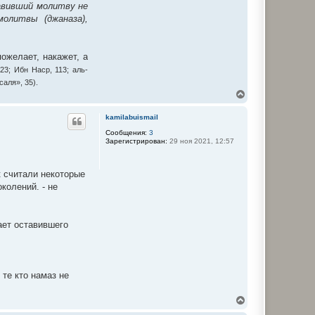
авивший молитву не
олитвы (джаназа),
ожелает, накажет, а
223; Ибн Наср, 113; аль-
аля», 35).
В
е
р
kamilabuismail
н
у
Сообщения:
3
Зарегистрирован:
29 ноя 2021, 12:57
т
ь
с
я
к считали некоторые
к
колений. - не
н
а
ч
а
ает оставившего
л
у
 те кто намаз не
В
е