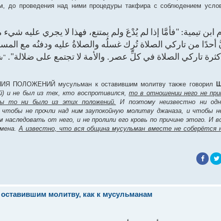
м, до проведения над ними процедуры такфира с соблюдением усло
 ابن تيمية: "فأمَّا إذا لم يُدْعَ ولم يمتنع، فهذا لا يجري عليه ش
َّ أحدًا من تاركي الصلاة تُرِك غسلُه والصلاةُ عليه ودفنُه مع المسلمين
كثرة تاركي الصلاة في كلِّ عصر. والأمة لا تجتمع على ضلالة
شرح
НИЯ ПОЛОЖЕНИЙ мусульман к оставившим молитву также говорил
Ш
ёй) и не был из тех, кто воспротивился,
то в отношении него не при
бы то ни было из этих положений.
И поэтому неизвестно ни одн
 чтобы не прочли над ним заупокойную молитву джаназа, и чтобы не
 наследовать от него, и не пролили его кровь по причине этого. И 
емена.
А известно, что вся община мусульман вместе не соберётся н
оставившим молитву, как к мусульманам