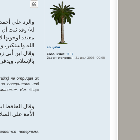
р
н
у
т
ь
والرد على أحمد 
с
я
له) وقد ثبت أن 
к
н
معتقد لوجوبها لا
а
ч
الله واستكبر، و
abu jafar
а
وقال ابن أبى زي
л
Сообщения:
1107
у
Зарегистрирован:
31 июл 2008, 00:08
بالإسلام، ويدفن)
хадж) не отрицая их
но совершения над
ьманами».
(См. «Шарх
وقال الحافظ ابن
الأمة على الصلاة)
вляется неверным,