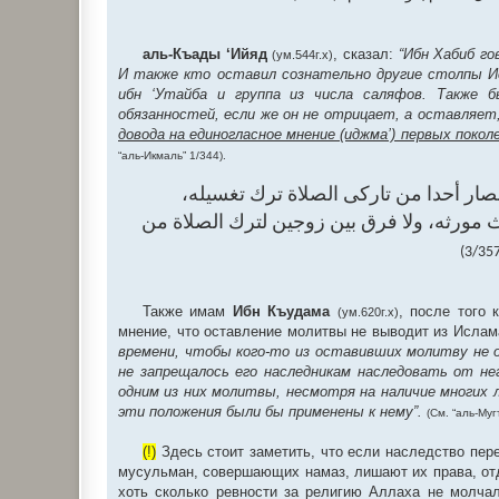
аль-Къады ‘Ийяд
, сказал:
“Ибн Хабиб г
(ум.544г.х)
И также кто оставил сознательно другие столпы Ис
ибн ‘Утайба и группа из числа саляфов. Также 
обязанностей, если же он не отрицает, а оставляет
довода на единогласное мнение (иджма’) первых пок
“аль-Икмаль” 1/344).
صار ‌أحدا ‌من ‌تاركى ‌الصلاة ‌ترك ‌تغسيله
اث مورثه، ولا فرق بين زوجين لترك الصلاة من
Также имам
Ибн Къудама
, после того 
(ум.620г.х)
мнение, что оставление молитвы не выводит из Ислам
времени, чтобы кого-то из оставивших молитву не о
не запрещалось его наследникам наследовать от нег
одним из них молитвы, несмотря на наличие многих 
эти положения были бы применены к нему”.
(См. “аль-Муг
(!)
Здесь стоит заметить, что если наследство пере
мусульман, совершающих намаз, лишают их права, от
хоть сколько ревности за религию Аллаха не молча