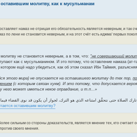
оставившим молитву, как к мусульманам
 оставляет намаз не отрицая его обязательность является неверным, и так с
аз по лени не становится неверным, и на этот счёт есть иджма' первых покол
 молитву не становится неверным, а в том, что:
"не совершающий молит
оступают как с мусульманином. И это потому, что оставление намаза (ат-т
 котором ещё надо убедиться, как об этом сказал Ибн Таймия, разъясня
ся этого мира) не опускается на оставившего молитву до тех пор,
по
лением
(с которым связан хукм). И это потому, что допускается веро
у него может иметься некое оправдание, и т.п…»
لى تارك الصلاة حتى نتحقَّق امتناعه الذي هو الترك، لجواز أن يكون قد نوى القضاء فيما
итается оставившим молитву?
олее сильным со стороны доказательств, является мнение тех, кто считает 
против своего мнения.