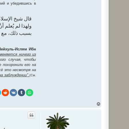
вий и убедившись в
قال شيخ الإسلام.
ولهذا لم يُعلم أن
بسبب ذلك، مع ".
ейхуль-Ислям Ибн
меняется ничего из
ого случая, чтобы
 похоронили его на
всё это несмотря на
а заблуждении".
(См.
В
е
р
н
у
т
ь