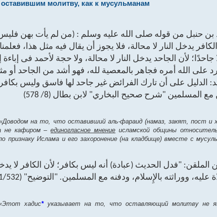
оставившим молитву, как к мусульманам
بن حنبل من قوله صلى الله عليه وسلم : (من لم يأت بهن فليس ل
الكافر يدخل النار لا محالة، فلا يجوز أن يقال فيه مثل هذا، فعل
 جاحدًا؛ لأن الجاحد يدخل النار لا محالة، ولا حجة لأحمد فى إباءة
رد على الله أمره فجاهر بالمعصية لله، فهو أشد من الجاحد أو مثل
د: الدليل على أن تارك الفرائض غير جاحد لها فاسق وليس بكافر؛
 مع المسلمين "شرح صحيح البخاري" لابن بطال (8/ 578
«Доводом на то, что оставивший аль-фараид (намаз, закят, пост и 
 а не кафиром –
единогласное мнение
исламской общины относитель
о признаку Ислама и его захоронение (на кладбище) вместе с мусул
 الملقن: "فدل الحديث (عبادة) أنه ليس بكافر؛ لأن الكافر لا يدخ
 عليه، ووراثته بالإِسلام، ودفنه مع المسلمين. "التوضيح" (31/532
«Этот хадис
*
указывает на то, что оставляющий молитву не я