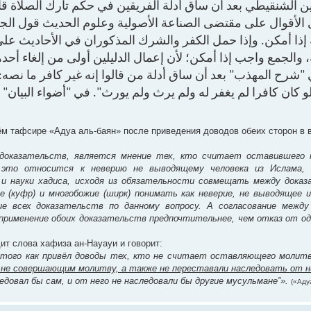
ين الشنقيطي بعد أن ساق أدلة الفريقين في حكم تارك الصلاة ق
ى الأقوال على مقتضى الصناعة الأصولية وعلوم الحديث قول الج
ة إذا أمكن. وإذا حمل الكفر والشرك المذكوران في الأحاديث عل
لة، والجمع واجب إذا أمكن؛ لأن إعمال الدليلين أولى من إلغاء 
"شرح المهذب" بعد أن ساق أدلة من قالوا إنه غير كافر ما نصه:
 ‌كان ‌كافرا ‌لم ‌يغفر ‌له ولم يرث ولم يورث". في "أضواء البيان" (4/403
оём тафсире «Адуа аль-баян» после приведения доводов обеих сторон в 
 доказательств, является мнение тех, кто считает оставившего 
это относится к неверию не выводящему человека из Ислама, 
 науки хадиса, исходя из обязательности совмещать между доказ
е (куфр) и многобожие (ширк) понимать как неверие, не выводящее и
ие всех доказательств по данному вопросу. А согласование межд
у применение обоих доказательств предпочтительнее, чем отказ от одн
ит слова хафиза ан-Науауи и говорит:
е того как привёл доводы тех, кто не считает оставляющего молитв
 не совершающим молитву, а также не переставали наследовать от н
едовал бы сам, и от него не наследовали бы другие мусульмане”».
(«Аду