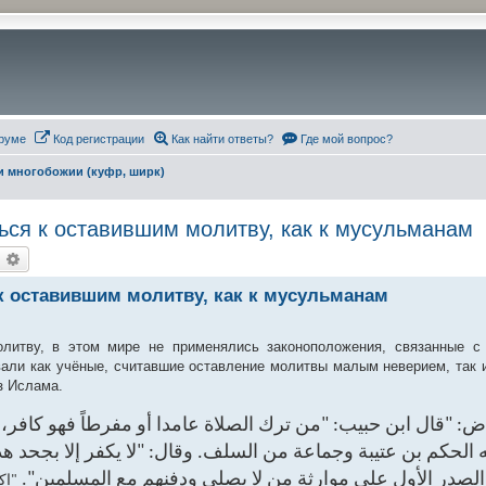
руме
Код регистрации
Как найти ответы?
Где мой вопрос?
и многобожии (куфр, ширк)
 к оставившим молитву, как к мусульманам
оиск
Расширенный поиск
оставившим молитву, как к мусульманам
итву, в этом мире не применялись законоположения, связанные с
али как учёные, считавшие оставление молитвы малым неверием, так 
з Ислама.
ض: "قال ابن حبيب: "من ترك الصلاة عامدا أو مفرطاً فهو كافر،
اله الحكم بن عتيبة وجماعة من السلف. وقال: "لا يكفر إلا بجحد
ع الصدر الأول على موارثة من لا يصلى ودفنهم مع المسلمين
إكم)