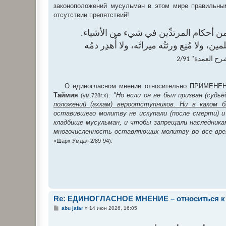
законоположений мусульман в этом мире правильны
отсутствии препятствий!
يء من أحكام المرتدِّين في شيء من الأشياء
، ولا مُنِع ورثتُه ميراثَه، ولا أُهدِر دمُه
" العمدة" 2/91
О единогласном мнении относительно ПРИМЕНЕ
Таймия
:
"Но если он не был призван (судь
(ум.728г.х)
положений (ахкам) вероотступников. Ни в каком 
оставившего молитву не искупали (после смерти) и
кладбище мусульман, и чтобы запрещали наследникам
многочисленность оставляющих молитву во все вр
«Шарх Умда» 2/89-94).
Re: ЕДИНОГЛАСНОЕ МНЕНИЕ – относиться к 
С
abu jafar
»
14 июн 2026, 16:05
о
о
б