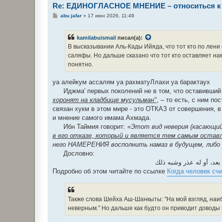
Re: ЕДИНОГЛАСНОЕ МНЕНИЕ – относиться к 
С
abu jafar
»
17 июн 2026, 11:49
о
о
б
kamilabuismail
писал(а):
щ
е
В высказывании Аль-Кады Ийяда, что тот кто по лени
н
саляфы. Но дальше сказано что тот кто оставляет нам
и
е
понятно.
уа алейкум ассалям уа рахматуЛлахи уа барактаух
Иджма' первых поколений не в том, что оставивший
хоронят на кладбище мусульман"
, – то есть, с ним п
связан хукм в этом мире - это ОТКАЗ от совершения, в
и мнение самого имама Ахмада.
Ибн Таймия говорит:
«Этот вид неверия (касающий
в его отказе, который и является тем самым остав
него НАМЕРЕНИЯ восполнить намаз в будущем, либо 
Дословно:
 بعد، أو له عذر وشبه ذلك
Подробно об этом читайте по ссылке
Когда человек сч
Также слова Шейха Аш-Шанкыты: "На мой взгляд, наиб
неверным." Но дальше как будто он приводит доводы 