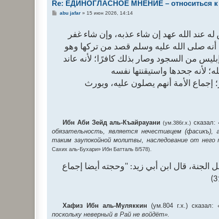
Re: ЕДИНОГЛАСНОЕ МНЕНИЕ – относиться к 
С
abu jafar
»
15 июн 2026, 14:14
о
о
б
ه عند الله عهد إن شاء عذبه، وإن شاء غفر
щ
е
منا أنه صلى الله عليه وسلم قصد من تركها وهو
н
и
 إبليس من السجود وصار بذلك كافرًا؛ لأنه عاند
е
ه؛ لأنه جحدها واستيقنتها نفسه
 إجماع الأمة أنهم يصلون عليه، ويورث
Ибн Аби Зейд аль-Къайрауани
сказал:
(ум.386г.х.)
обязательность, является нечестивцем (фасикъ),
таким заупокойной молитвы, наследование от него п
Сахих аль-Бухари» Ибн Батталь 8/578).
ل الجنة، قال ابن أبي زيد: "وحجته أيضا إجماع
Хафиз Ибн аль-Муляккин
(ум.804 г.х.) сказал:
поскольку неверный в Рай не войдёт».