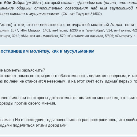
н Аби Зейда
который сказал:
«Доводом его (на то, что ост
(ум.386г.х.)
 мнение
общины относительно совершения над ним заупокойной м
ебение вместе с мусульманами».
(См. «ат-Таудых» 31/532).
ллах) о том, что не явившегося с пятикратной молитвой Аллах, если п
арими, 1577; Ибн Маджах, 1401; ан-Насаи, 1/230 и в “аль-Кубра”, 314; ат-Тахауи, 4/
агъир», 3242; «Мишкат аль-масабих», 570; «Сильсиля ас-сахиха», 5/596; «Сыффату-с-с
оставившим молитву, как к мусульманам
ые моменты разъяснить?
ставляет намаз не отрицая его обязательность является неверным, и та
з по лени не становится неверным, и на этот счёт есть иджма' первых по
лее сильным со стороны доказательств, является мнение тех, кто счит
доводы против своего мнения.
 намаз.) Но в последние годы очень сильно распространилось, что якобы
людьми поделиться этими доводами.