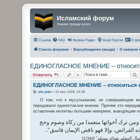
Исламский форум
Знание прежде всего
Ссылки
FAQ
Фуркан Радио
Асар Портал
О фо
Список форумов
Вероубеждение (акыда)
О неверии 
ЕДИНОГЛАСНОЕ МНЕНИЕ – относиться
П
Ответить
ЕДИНОГЛАСНОЕ МНЕНИЕ – относиться к 
С
abu jafar
»
13 июн 2026, 14:38
о
о
О том, что к мусульманам, не совершающим мол
б
передавали единогласное мнение. Причём это передав
щ
е
оставление молитвы большим неверием, выводящим и
н
и
е
 ومن ترك أخواتها متعمدا من زكاة وصوم وحج
 هذه الفرائض، وإلا فهو ناقص الإيمان فاسق
"ال المعلم بفوائد مسلم" (1/344