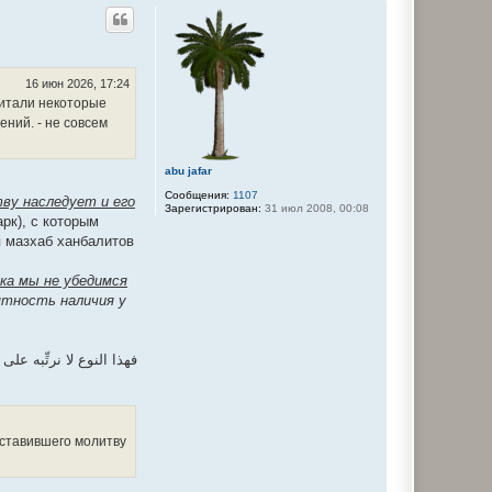
р
н
у
т
ь
с
16 июн 2026, 17:24
я
читали некоторые
к
ений. - не совсем
н
а
ч
abu jafar
а
л
Сообщения:
1107
ву наследует и его
у
Зарегистрирован:
31 июл 2008, 00:08
арк), с которым
я мазхаб ханбалитов
ка мы не убедимся
ятность наличия у
فهذا النوع لا نرتِّبه ع
оставившего молитву