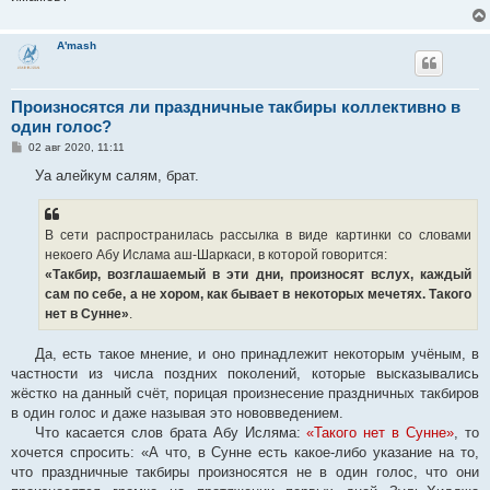
A'mash
Произносятся ли праздничные такбиры коллективно в
один голос?
С
02 авг 2020, 11:11
о
о
Уа алейкум салям, брат.
б
щ
е
н
В сети распространилась рассылка в виде картинки со словами
и
е
некоего Абу Ислама аш-Шаркаси, в которой говорится:
«Такбир, возглашаемый в эти дни, произносят вслух, каждый
сам по себе, а не хором, как бывает в некоторых мечетях. Такого
нет в Сунне»
.
Да, есть такое мнение, и оно принадлежит некоторым учёным, в
частности из числа поздних поколений, которые высказывались
жёстко на данный счёт, порицая произнесение праздничных такбиров
в один голос и даже называя это нововведением.
Что касается слов брата Абу Исляма:
«Такого нет в Сунне»
, то
хочется спросить: «А что, в Сунне есть какое-либо указание на то,
что праздничные такбиры произносятся не в один голос, что они