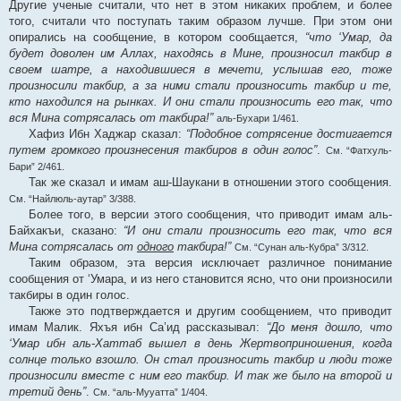
Другие ученые считали, что нет в этом никаких проблем, и более
того, считали что поступать таким образом лучше. При этом они
опирались на сообщение, в котором сообщается,
“что ‘Умар, да
будет доволен им Аллах, находясь в Мине, произносил такбир в
своем шатре, а находившиеся в мечети, услышав его, тоже
произносили такбир, а за ними стали произносить такбир и те,
кто находился на рынках. И они стали произносить его так, что
вся Мина сотрясалась от такбира!”
аль-Бухари 1/461.
Хафиз Ибн Хаджар сказал:
“Подобное сотрясение достигается
путем громкого произнесения такбиров в один голос”
.
См. “Фатхуль-
Бари” 2/461.
Так же сказал и имам аш-Шаукани в отношении этого сообщения.
См. “Найлюль-аутар” 3/388.
Более того, в версии этого сообщения, что приводит имам аль-
Байхакъи, сказано:
“И они стали произносить его так, что вся
Мина сотрясалась от
одного
такбира!”
См. “Сунан аль-Кубра” 3/312.
Таким образом, эта версия исключает различное понимание
сообщения от ‘Умара, и из него становится ясно, что они произносили
такбиры в один голос.
Также это подтверждается и другим сообщением, что приводит
имам Малик. Яхъя ибн Са’ид рассказывал:
“До меня дошло, что
‘Умар ибн аль-Хаттаб вышел в день Жертвоприношения, когда
солнце только взошло. Он стал произносить такбир и люди тоже
произносили вместе с ним его такбир. И так же было на второй и
третий день”
.
См. “аль-Мууатта” 1/404.