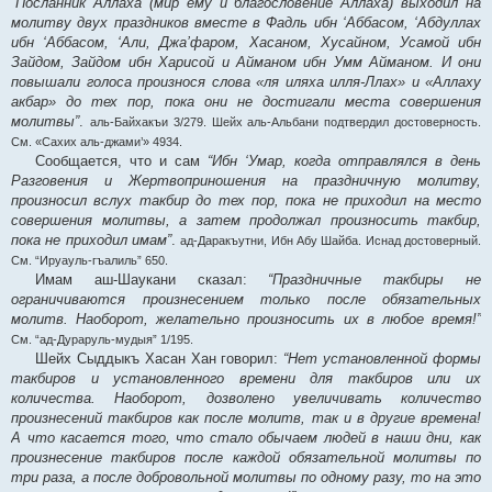
“Посланник Аллаха (мир ему и благословение Аллаха) выходил на
молитву двух праздников вместе в Фадль ибн ‘Аббасом, ‘Абдуллах
ибн ‘Аббасом, ‘Али, Джа’фаром, Хасаном, Хусайном, Усамой ибн
Зайдом, Зайдом ибн Харисой и Айманом ибн Умм Айманом. И они
повышали голоса произнося слова «ля иляха илля-Ллах» и «Аллаху
акбар» до тех пор, пока они не достигали места совершения
молитвы”
.
аль-Байхакъи 3/279. Шейх аль-Альбани подтвердил достоверность.
См. «Сахих аль-джами’» 4934.
Сообщается, что и сам
“Ибн ‘Умар, когда отправлялся в день
Разговения и Жертвоприношения на праздничную молитву,
произносил вслух такбир до тех пор, пока не приходил на место
совершения молитвы, а затем продолжал произносить такбир,
пока не приходил имам”
.
ад-Даракъутни, Ибн Абу Шайба. Иснад достоверный.
См. “Ируауль-гъалиль” 650.
Имам аш-Шаукани сказал:
“Праздничные такбиры не
ограничиваются произнесением только после обязательных
молитв. Наоборот, желательно произносить их в любое время!”
См. “ад-Дураруль-мудыя” 1/195.
Шейх Сыддыкъ Хасан Хан говорил:
“Нет установленной формы
такбиров и установленного времени для такбиров или их
количества. Наоборот, дозволено увеличивать количество
произнесений такбиров как после молитв, так и в другие времена!
А что касается того, что стало обычаем людей в наши дни, как
произнесение такбиров после каждой обязательной молитвы по
три раза, а после добровольной молитвы по одному разу, то на это