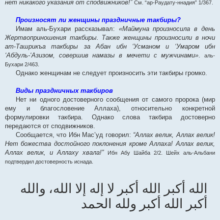
нет никакого указания от сподвижников!”
См. “ар-Раудату-ннадия” 1/367.
Произносят ли женщины праздничные такбиры?
Имам аль-Бухари рассказывал:
«Маймуна произносила в день
Жертвоприношения такбиры. Также женщины произносили в ночи
ат-Ташрикъа такбиры за Абан ибн ‘Усманом и ‘Умаром ибн
‘Абдуль-‘Азизом, совершив намазы в мечети с мужчинами»
.
аль-
Бухари 2/463.
Однако женщинам не следует произносить эти такбиры громко.
Виды праздничных такбиров
Нет ни одного достоверного сообщения от самого пророка (мир
ему и благословение Аллаха), относительно конкретной
формулировки такбира. Однако слова такбира достоверно
передаются от сподвижников.
Сообщается, что Ибн Мас’уд говорил:
“Аллах велик, Аллах велик!
Нет божества достойного поклонения кроме Аллаха! Аллах велик,
Аллах велик, и Аллаху хвала!”
Ибн Абу Шайба 2/2. Шейх аль-Альбани
подтвердил достоверность иснада.
الله أكبر الله أكبر لا إله إلا الله، والله
أكبر الله أكبر ولله الحمد