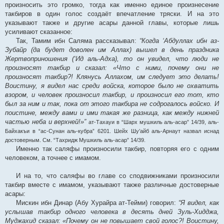
произносить это громко, тогда как именно единое произнесение
такбиров в один голос создаёт впечатление тряски. И на это
указывают также и другие асары данной главы, которые лишь
усиливают сказанное:
Так, Тамим ибн Саляма рассказывал:
“Когда ‘Абдуллах ибн аз-
Зубайр (да будет доволен им Аллах) вышел в день праздника
Жертвоприношения (‘Ид аль-Адха), то он увидел, что люди не
произносят такбир и сказал: «Что с ними, почему они не
произносят такбир?! Клянусь Аллахом, им следует это делать!
Воистину, я видел нас среди войска, которое было не охватить
взором, и человек произносил такбир, и произносил его тот, кто
был за ним и так, пока от этого такбира не содрогалось войско. И
поистине, между вами и ими такая же разница, как между нижней
частью неба и верхней!»”
ат-Тахауи в “Шарх мушкиль аль-асар” 14/39, аль-
Байхакъи в “ас-Сунан аль-кубра” 6201. Шейх Шу’айб аль-Арнаут назвал иснад
достоверным. См. “Тахридж Мушкиль аль-асар” 14/39.
Именно так саляфы произносили такбир, повторяя его с одним
человеком, а точнее с имамом.
И на то, что саляфы во главе со сподвижниками произносили
такбир вместе с имамом, указывают также различные достоверные
асары:
Мискин ибн Динар (Абу Хурайра ат-Тейми) говорил:
“Я видел, как
услышав такбир одного человека в десять дней Зуль-Хидджа,
Муджахид сказал: «Почему он не повышает свой голос?! Воистину,