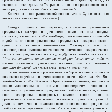
произносятся громко на протяжении первых дней Зуль-Хидджа
вместе с тремя днями ат-Ташрикъа, и что они произносятся также
непосредственно после обязательных молитв?»
Конечно же, это риторический вопрос, ибо в Сунне также нет
никаких указаний ни на что из этого )
Следует отметить, что первыми, кто порицал произнесение
праздничных такбиров в один голос, были некоторые поздние
маликиты, а в частности Ибн аль-Хадж, хотя в маликитском мазхабе
в действительности произнесение праздничных такбиров громко в
один голос является желательным. Упомянув о том, что
нововведением является произнесение совместно такбиров именно
по пути на праздничную молитву, ад-Дусукъи аль-Малики сказал:
“Что же касается произнесения такбиров джама’атом, сидя на
месте проведения праздничной молитвы, то это является
хорошим деянием”
.
См. “Хашия ‘аля аш-Шарх аль-кабир” 1/399.
Также коллективное произнесение такбиров порицали и многие
современные учёные, в числе которых такие шейхи, как Ибн Баз,
аль-Альбани и Ибн ‘Усаймин. Однако важно отметить, что многие
шейхи, именовавшие этот поступок нововведением, точно так же
порицали и произнесение праздничных такбиров непосредственно
после завершения пятикратных молитв, говоря, что на
правомочность этого нет никаких указаний в Коране и в Сунне. Но
дело в том, что в правомочности произнесения праздничных
такбиров непосредственно после обязательных молитв учёные во