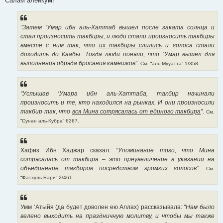
Салам алейкум!
б
щ
е
н
“Затем ‘Умар ибн аль-Хаттаб вышел после заката солнца и
и
е
стал произносить такбиры, и люди стали произносить такбиры
вместе с ним так, что
их такбиры слились
и голоса стали
доходить до Каабы. Тогда люди поняли, что ‘Умар вышел для
выполнения обряда бросания камешков”
.
См. “аль-Мууатта” 1/358.
“Услышав ‘Умара ибн аль-Хаттаба, такбир начинали
произносить и те, кто находился на рынках. И они произносили
такбир так, что
вся Мина сотрясалась от единого такбира
”
.
См.
“Сунан аль-Кубра” 6267.
Хафиз Ибн Хаджар сказал:
“Упоминание того, что Мина
сотрясалась от такбира – это преувеличение в указании на
объединение такбиров
посредством громких голосов”
.
См.
“Фатхуль-Бари” 2/461.
Умм ‘Атыйя (да будет доволен ею Аллах) рассказывала:
“Нам было
велено выходить на праздничную молитву, и чтобы мы также