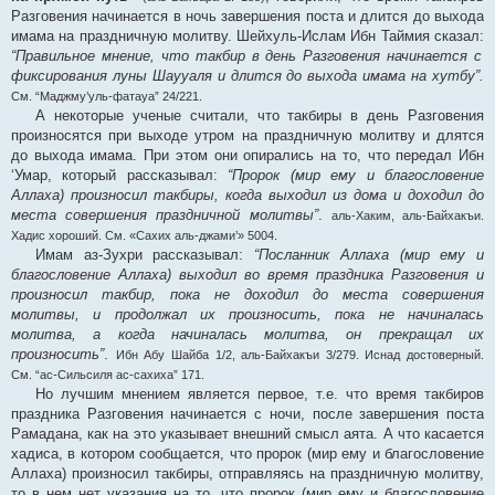
Разговения начинается в ночь завершения поста и длится до выхода
имама на праздничную молитву. Шейхуль-Ислам Ибн Таймия сказал:
“Правильное мнение, что такбир в день Разговения начинается с
фиксирования луны Шаууаля и длится до выхода имама на хутбу”.
См. “Маджму’уль-фатауа” 24/221.
А некоторые ученые считали, что такбиры в день Разговения
произносятся при выходе утром на праздничную молитву и длятся
до выхода имама. При этом они опирались на то, что передал Ибн
‘Умар, который рассказывал:
“Пророк (мир ему и благословение
Аллаха) произносил такбиры, когда выходил из дома и доходил до
места совершения праздничной молитвы”
.
аль-Хаким, аль-Байхакъи.
Хадис хороший. См. «Сахих аль-джами’» 5004.
Имам аз-Зухри рассказывал:
“Посланник Аллаха (мир ему и
благословение Аллаха) выходил во время праздника Разговения и
произносил такбир, пока не доходил до места совершения
молитвы, и продолжал их произносить, пока не начиналась
молитва, а когда начиналась молитва, он прекращал их
произносить”
.
Ибн Абу Шайба 1/2, аль-Байхакъи 3/279. Иснад достоверный.
См. “ас-Сильсиля ас-сахиха” 171.
Но лучшим мнением является первое, т.е. что время такбиров
праздника Разговения начинается с ночи, после завершения поста
Рамадана, как на это указывает внешний смысл аята. А что касается
хадиса, в котором сообщается, что пророк (мир ему и благословение
Аллаха) произносил такбиры, отправляясь на праздничную молитву,
то в нем нет указания на то, что пророк (мир ему и благословение