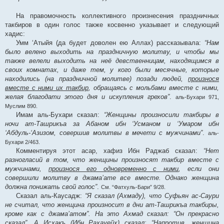
На правомочность коллективного произнесения праздничных
такбиров в один голос также косвенно указывает и следующий
хадис:
Умм ‘Атыйя (да будет доволен ею Аллах) рассказывала:
“Нам
было велено выходить на праздничную молитву, и чтобы мы
также велели выходить на неё девственницам, находящимся в
своих комнатах, и даже тем, у кого были месячные, которые
находились (на праздничной молитве) позади людей,
произнося
вместе с ними их такбир
, обращаясь с мольбами вместе с ними,
желая благодати этого дня и искупления грехов”
.
аль-Бухари 971,
Муслим 890.
Имам аль-Бухари сказал:
“Женщины произносили такбиры в
ночи ат-Ташрикъа за Абаном ибн ‘Усманом и ‘Умаром ибн
‘Абдуль-‘Азизом, совершив молитвы в мечети с мужчинами”
.
аль-
Бухари 2/463.
Комментируя этот асар, хафиз Ибн Раджаб сказал:
“Нет
разногласий в том, что женщины произносят такбир вместе с
мужчинами,
произнося его одновременно с ними
, если они
совершили молитву в джама’ате все вместе. Однако женщина
должна понижать свой голос”
.
См. “Фатхуль-Бари” 9/28.
Сказал аль-Каусадж:
“Я сказал (Ахмаду), что Суфьян ас-Саури
не считал, что женщина произносит в дни ат-Ташрикъа такбиры,
кроме как с джама’атом”. На это Ахмад сказал: “Он прекрасно
сказал”. А Исхакъ (Ибн Рахауейх) сказал: “Напротив, женщина