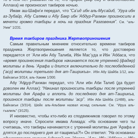
Аллаха) не произносил такбиров ночью.
Имам аш-Шафи’и передал, что
“Са’ид ибн аль-Мусайиб, ‘Уруа ибн
аз-Зубайр, Абу Саляма и Абу Бакр ибн ‘Абдур-Рахман произносили в
мечети громко такбиры в ночь на праздник Разговения”
.
См. “аль-
Умм” 1/231.
Время такбиров праздника Жертвоприношения
Самым правильным мнением относительно времени такбиров
праздника Жертвоприношения является то, что достоверно
передается от ‘Али ибн Абу Талиба, Ибн Мас’уда и Ибн ‘Аббаса, что
«время произнесения такбиров начинается после утренней (фаджр)
молитвы в день ‘Арафа и длится включительно до послеобеденной
(‘аср) молитвы третьего дня ат-Ташрикъа»
.
Ибн Абу Шайба 1/12, аль-
Байхакъи 3/314, аль-Хаким 1/300.
Абу ‘Абдур-Рахман передал, что ‘Али ибн Аби Талиб (да будет
доволен им Аллах):
“Начинал произносить такбиры после утренней
молитвы дня Арафа и вплоть до последнего дня ат-Ташрикъа,
произнося такбиры после молитвы ‘аср”
.
Ибн Аби Шейба (1/488), аль-
Байхакъи (3/314). Шейх аль-Альбани назвал иснад сильным. См. “Ируа аль-
гъалиль” (3/125).
И неизвестно, чтобы кто-либо из сподвижников говорил по этому
вопросу иначе. Спросили имама Ахмада: «На основании чего ты
считаешь, что такбиры начинаются с утренней молитвы дня ‘Арафа и
длятся до последнего дня ат-ташрикъа?!» Он ответил:
“На основании