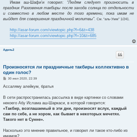
Имам аш-Шафи’и говорил:
“Людям следует произносить в
праздник Разговения такбиры после захода солнца по отдельности
и совместно в любом месте до того времени, пока имам не
выйдет для совершения праздничной молитвы”
.
См. “аль-Умм” 1/241.
http://asar-forum.com/viewtopic.php?f=6&t=438
http://asar-forum.com/viewtopic.php?f=10&t=685
Адиль2
Произносятся ли праздничные такбиры коллективно в
один голос?
С
30 июл 2020, 22:39
о
о
Ассаляму алейкум, братья
б
щ
е
В сети распространилась рассылка в виде картинки со словами
н
некоего Абу Ислама аш-Шаркаси, в которой говорится:
и
е
«Такбир, возглашаемый в эти дни, произносят вслух, каждый
сам по себе, а не хором, как бывает в некоторых мечетях.
Такого нет в Сунне».
Насколько это мнение правильное, и говорил ли такое кто-либо из
имамов?