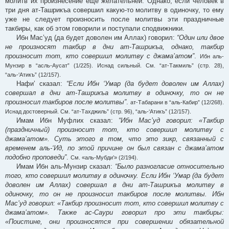
молитв их произнесение ещё желательней. Однако, если человек в
три дня ат-Ташрикъа совершил какую-то молитву в одиночку, то ему
уже не следует произносить после молитвы эти праздничные
такбиры, как об этом говорили и поступали сподвижники.
Ибн Мас’уд (да будет доволен им Аллах) говорил:
“Один или двое
не произносят такбир в дни ат-Ташрикъа, однако, такбир
произносит тот, кто совершил молитву с джама’атом”
.
Ибн аль-
Мунзир в “асль-Аусат” (1/225). Иснад сильный. См. “ат-Такмиль” (стр. 28),
“аль-‘Атикъ” (12/157).
Нафи’ сказал:
“Если Ибн ‘Умар (да будет доволен им Аллах)
совершал в дни ат-Ташрикъа молитву в одиночку, то он не
произносил такбиров после молитвы”
.
ат-Табарани в “аль-Кабир” (12/268).
Иснад достоверный. См. “ат-Тахджиль” (стр. 96), “аль-‘Атикъ” (12/157).
Имам Ибн Муфлих сказал:
“Ибн Мас’уд говорил: «Такбир
(праздничный) произносит тот, кто совершил молитву с
джама’атом». Суть этого в том, что это зикр, связанный с
временем аль-‘Ид, по этой причине он был связан с джама’атом
подобно проповеди”
.
См. «аль-Мубди’» (2/194).
Имам Ибн аль-Мунзир сказал:
“Было разногласие относительно
того, кто совершил молитву в одиночку. Если Ибн ‘Умар (да будет
доволен им Аллах) совершал в дни ат-Ташрикъа молитву в
одиночку, то он не произносил такбиров после молитвы. Ибн
Мас’уд говорил: «Такбир произносит тот, кто совершил молитву с
джама’атом». Также ас-Саури говорил про эти такбиры:
«Поистине, они произносятся при совершении обязательной