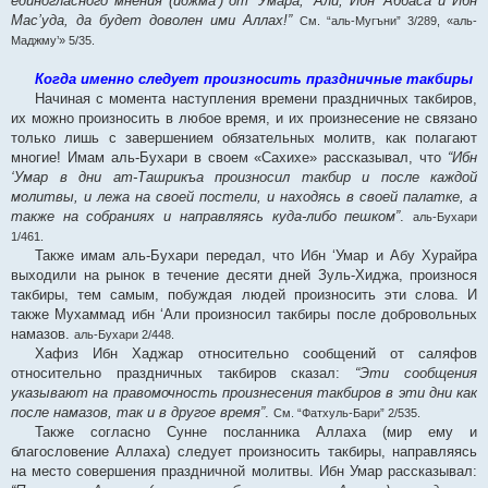
единогласного мнения (иджма’) от ‘Умара, ‘Али, Ибн ‘Аббаса и Ибн
Мас’уда, да будет доволен ими Аллах!”
См. “аль-Мугъни” 3/289, «аль-
Маджму’» 5/35.
Когда именно следует произносить праздничные такбиры
Начиная с момента наступления времени праздничных такбиров,
их можно произносить в любое время, и их произнесение не связано
только лишь с завершением обязательных молитв, как полагают
многие! Имам аль-Бухари в своем «Сахихе» рассказывал, что
“Ибн
‘Умар в дни ат-Ташрикъа произносил такбир и после каждой
молитвы, и лежа на своей постели, и находясь в своей палатке, а
также на собраниях и направляясь куда-либо пешком”
.
аль-Бухари
1/461.
Также имам аль-Бухари передал, что Ибн ‘Умар и Абу Хурайра
выходили на рынок в течение десяти дней Зуль-Хиджа, произнося
такбиры, тем самым, побуждая людей произносить эти слова. И
также Мухаммад ибн ‘Али произносил такбиры после добровольных
намазов.
аль-Бухари 2/448.
Хафиз Ибн Хаджар относительно сообщений от саляфов
относительно праздничных такбиров сказал:
“Эти сообщения
указывают на правомочность произнесения такбиров в эти дни как
после намазов, так и в другое время”
.
См. “Фатхуль-Бари” 2/535.
Также согласно Сунне посланника Аллаха (мир ему и
благословение Аллаха) следует произносить такбиры, направляясь
на место совершения праздничной молитвы. Ибн Умар рассказывал: