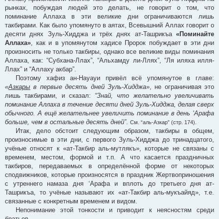
рынках, побуждая людей это делать, не говорит о том, что
поминание Аллаха в эти великие дни ограничиваются лишь
такбирами. Как было упомянуто в аятах, Всевышний Аллах говорит о
десяти днях Зуль-Хидджа и трёх днях ат-Ташрикъа
«Поминайте
Аллаха»
, как и в упомянутом хадисе Пророк побуждает в эти дни
произносить не только такбиры, однако все великие виды поминания
Аллаха, как: “Субхана-Ллах”, “Альхамду ли-Ллях”, “Ля иляха илля-
Ллах” и “Аллаху акбар”.
Поэтому хафиз ан-Науауи привёл всё упомянутое в главе:
«
Азкары
в первые десять дней Зуль-Хидджа»
, не ограничивая это
лишь такбирами, и сказал:
“Знай, что желательно увеличивать
поминание Аллаха в течение десяти дней Зуль-Хидджа, делая сверх
обычного. А ещё желательнее увеличить поминание в день ‘Арафа
больше, чем в остальные десять дней”
.
См. “аль-Азкар” (стр. 174).
Итак, дело обстоит следующим образом, такбиры в общем,
произносимые в эти дни, с первого Зуль-Хидджа до тринадцатого,
учёные относят к «ат-Такбир аль-мутлякъ», которые не связаны с
временем, местом, формой и т.п. А что касается праздничных
такбиров, передаваемых в определённой форме от некоторых
сподвижников, которые произносятся в праздник Жертвоприношения
с утреннего намаза дня ‘Арафа и вплоть до третьего дня ат-
Ташрикъа, то учёные называют их «ат-Такбир аль-мукъайяд», т.е.
связанные с конкретным временем и видом.
Непонимание этой тонкости и приводит к неясностям среди
братьев.