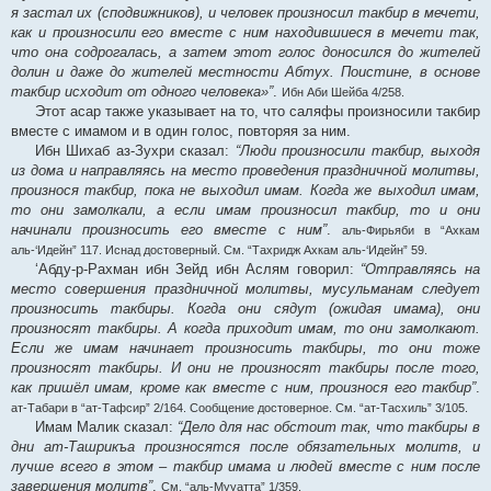
я застал их (сподвижников), и человек произносил такбир в мечети,
как и произносили его вместе с ним находившиеся в мечети так,
что она содрогалась, а затем этот голос доносился до жителей
долин и даже до жителей местности Абтух. Поистине, в основе
такбир исходит от одного человека»”
.
Ибн Аби Шейба 4/258.
Этот асар также указывает на то, что саляфы произносили такбир
вместе с имамом и в один голос, повторяя за ним.
Ибн Шихаб аз-Зухри сказал:
“Люди произносили такбир, выходя
из дома и направляясь на место проведения праздничной молитвы,
произнося такбир, пока не выходил имам. Когда же выходил имам,
то они замолкали, а если имам произносил такбир, то и они
начинали произносить его вместе с ним”
.
аль-Фирьяби в “Ахкам
аль-‘Идейн” 117. Иснад достоверный. См. “Тахридж Ахкам аль-‘Идейн” 59.
‘Абду-р-Рахман ибн Зейд ибн Аслям говорил:
“Отправляясь на
место совершения праздничной молитвы, мусульманам следует
произносить такбиры. Когда они сядут (ожидая имама), они
произносят такбиры. А когда приходит имам, то они замолкают.
Если же имам начинает произносить такбиры, то они тоже
произносят такбиры. И они не произносят такбиры после того,
как пришёл имам, кроме как вместе с ним, произнося его такбир”
.
ат-Табари в “ат-Тафсир” 2/164. Сообщение достоверное. См. “ат-Тасхиль” 3/105.
Имам Малик сказал:
“Дело для нас обстоит так, что такбиры в
дни ат-Ташрикъа произносятся после обязательных молитв, и
лучше всего в этом – такбир имама и людей вместе с ним после
завершения молитв”
.
См. “аль-Мууатта” 1/359.