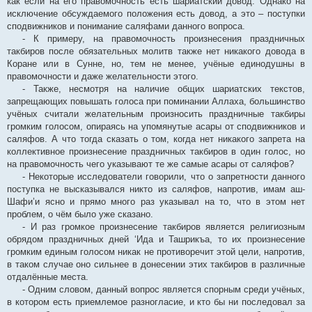
как если на его правомочность есть шариатский довод. Однако на
исключение обсуждаемого положения есть довод, а это – поступки
сподвижников и понимание саляфами данного вопроса.
- К примеру, на правомочность произнесения праздничных
такбиров после обязательных молитв также нет никакого довода в
Коране или в Сунне, но, тем не менее, учёные единодушны в
правомочности и даже желательности этого.
- Также, несмотря на наличие общих шариатских текстов,
запрещающих повышать голоса при поминании Аллаха, большинство
учёных считали желательным произносить праздничные такбиры
громким голосом, опираясь на упомянутые асары от сподвижников и
саляфов. А что тогда сказать о том, когда нет никакого запрета на
коллективное произнесение праздничных такбиров в один голос, но
на правомочность чего указывают те же самые асары от саляфов?
- Некоторые исследователи говорили, что о запретности данного
поступка не высказывался никто из саляфов, напротив, имам аш-
Шафи’и ясно и прямо много раз указывал на то, что в этом нет
проблем, о чём было уже сказано.
- И раз громкое произнесение такбиров является религиозным
обрядом праздничных дней ‘Ида и Ташрикъа, то их произнесение
громким единым голосом никак не противоречит этой цели, напротив,
в таком случае оно сильнее в донесении этих такбиров в различные
отдалённые места.
- Одним словом, данный вопрос является спорным среди учёных,
в котором есть приемлемое разногласие, и кто бы ни последовал за