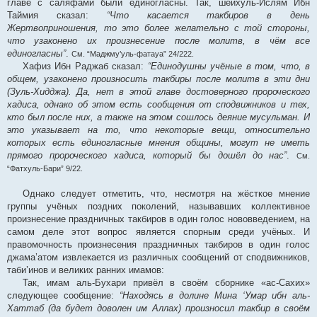
главе с саляфами были единогласны. Так, шейхуль-Ислям Ибн
Таймия сказал:
“Что касается такбиров в день
Жертвоприношения, то это более желательно с той стороны,
что узаконено их произнесение после молитв, в чём все
единогласны”
.
См. “Маджму’уль-фатауа” 24/222.
Хафиз Ибн Раджаб сказал:
“Единодушны учёные в том, что, в
общем, узаконено произносить такбиры после молитв в эти дни
(Зуль-Хидджа). Да, нет в этой главе достоверного пророческого
хадиса, однако об этом есть сообщения от сподвижников и тех,
кто был после них, а также на этом сошлось деяние мусульман. И
это указывает на то, что некоторые вещи, относительно
которых есть единогласные мнения общины, могут не иметь
прямого пророческого хадиса, который бы дошёл до нас”
.
См.
“Фатхуль-Бари” 9/22.
Однако следует отметить, что, несмотря на жёсткое мнение
группы учёных поздних поколений, называвших коллективное
произнесение праздничных такбиров в один голос нововведением, на
самом деле этот вопрос является спорным среди учёных. И
правомочность произнесения праздничных такбиров в один голос
джама’атом извлекается из различных сообщений от сподвижников,
таби’инов и великих ранних имамов:
Так, имам аль-Бухари привёл в своём сборнике «ас-Сахих»
следующее сообщение:
“Находясь в долине Мина ‘Умар ибн аль-
Хаттаб (да будет доволен им Аллах) произносил такбир в своём