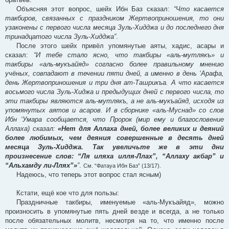
Объясняя этот вопрос, шейх Ибн Баз сказал:
“Что касается
такбиров, связанных с праздником Жертвоприношения, то они
узаконены с первого числа месяца Зуль-Хидджа и до последнего дня
тринадцатого числа Зуль-Хидджа”
.
После этого шейх привёл упомянутые аяты, хадис, асары и
сказал:
“И тебе стало ясно, что такбиры «аль-мутлякъ» и
такбиры «аль-мукъайяд» согласно более правильному мнению
учёных, совпадают в течении пяти дней, а именно в день ‘Арафа,
день Жертвоприношения и три дня ат-Ташрикъа. А что касается
восьмого числа Зуль-Хиджа и предыдущих дней с первого числа, то
эти такбиры являются аль-мутлякъ, а не аль-мукъайяд, исходя из
упомянутых аятов и асаров. И в сборнике «аль-Муснад» со слов
Ибн ‘Умара сообщается, что Пророк (мир ему и благословение
Аллаха) сказал:
«Нет для Аллаха дней, более великих и деяний
более любимых, чем деяния совершенные в десять дней
месяца Зуль-Хидджа. Так увеличьте же в эти дни
произнесение слов: “Ля иляха илля-Ллах”, “Аллаху акбар” и
“Альхамду ли-Ллях”»
”
.
См. “Фатауа Ибн Баз” (13/17).
Надеюсь, что теперь этот вопрос стал ясным)
Кстати, ещё кое что для пользы:
Праздничные такбиры, именуемые «аль-Мукъайяд», можно
произносить в упомянутые пять дней везде и всегда, а не только
после обязательных молитв, несмотря на то, что именно после