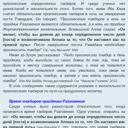
произнесение определенных такбиров. И среди ученых нет
разногласий в желательности этого. Более того, имам Ибн Хазм
считал обязательным произнесение такбиров в ночь на завершение
поста Рамадана. Он говорил:
“Произнесение такбиров в ночь на
праздник Разговения является обязательным, а в ночь на праздник
Жертвоприношения желательным. Всевышний Аллах сказал:
«Он
желает, чтобы вы довели до конца определенное число дней
(поста) и возвеличивали Аллаха за то, что Он наставил вас на
прямой путь»
.
После завершения поста Рамадана необходимо
произносить такбир!”
См. “аль-Мухалля” 5/89.
Имам аз-Зухри рассказывал:
“Люди произносили такбир в день
праздника, когда выходили из своих домов до тех пор, пока не
приходили к месту совершения молитвы, и пока не появлялся
имам. Когда же появлялся имам, они умолкали, пока имам не
начинал произносить такбир, а затем и они опять произносили
такбир”
.
Ибн Абу Шайба. Иснад достоверный. См. “Ируауль-Гъалиль” 2/121.
В этих сообщениях также содержится указание о желательности
произнесения такбиров по пути на праздничную молитву.
Время такбиров праздника Разговения
Среди ученых было разногласие относительно того, когда
начинается время такбиров Разговения. Одни ученые, опираясь на
аят:
«Он желает, чтобы вы довели до конца определенное число
дней (поста) и возвеличивали Аллаха за то, что Он наставил вас
на прямой путь»
, говорили, что время такбиров
(аль-Бакъара 2: 185)