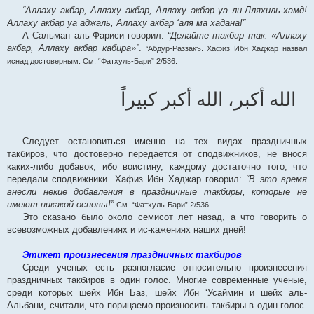
“Аллаху акбар, Аллаху акбар, Аллаху акбар уа ли-Лляхиль-хамд!
Аллаху акбар уа аджаль, Аллаху акбар ‘аля ма хадана!”
А Сальман аль-Фариси говорил:
“Делайте такбир так: «Аллаху
акбар, Аллаху акбар кабира»”
.
‘Абдур-Раззакъ. Хафиз Ибн Хаджар назвал
иснад достоверным. См. “Фатхуль-Бари” 2/536.
الله أكبر، الله أكبر كبيراً
Следует остановиться именно на тех видах праздничных
такбиров, что достоверно передается от сподвижников, не внося
каких-либо добавок, ибо воистину, каждому достаточно того, что
передали сподвижники. Хафиз Ибн Хаджар говорил:
“В это время
внесли некие добавления в праздничные такбиры, которые не
имеют никакой основы!”
См. “Фатхуль-Бари” 2/536.
Это сказано было около семисот лет назад, а что говорить о
всевозможных добавлениях и ис-кажениях наших дней!
Этикет произнесения праздничных такбиров
Среди ученых есть разногласие относительно произнесения
праздничных такбиров в один голос. Многие современные ученые,
среди которых шейх Ибн Баз, шейх Ибн ‘Усаймин и шейх аль-
Альбани, считали, что порицаемо произносить такбиры в один голос.