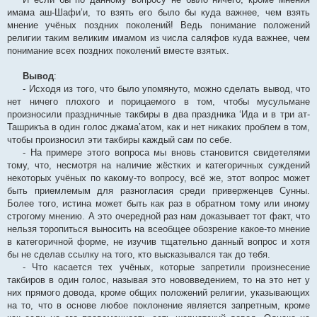
имама аш-Шафи’и, то взять его было бы куда важнее, чем взять
мнение учёных поздних поколений! Ведь понимание положений
религии таким великим имамом из числа саляфов куда важнее, чем
понимание всех поздних поколений вместе взятых.
Вывод
:
- Исходя из того, что было упомянуто, можно сделать вывод, что
нет ничего плохого и порицаемого в том, чтобы мусульмане
произносили праздничные такбиры в два праздника ‘Ида и в три ат-
Ташрикъа в один голос джама’атом, как и нет никаких проблем в том,
чтобы произносил эти такбиры каждый сам по себе.
- На примере этого вопроса мы вновь становится свидетелями
тому, что, несмотря на наличие жёстких и категоричных суждений
некоторых учёных по какому-то вопросу, всё же, этот вопрос может
быть приемлемым для разногласия среди приверженцев Сунны.
Более того, истина может быть как раз в обратном тому или иному
строгому мнению. А это очередной раз нам доказывает тот факт, что
нельзя торопиться выносить на всеобщее обозрение какое-то мнение
в категоричной форме, не изучив тщательно данный вопрос и хотя
бы не сделав ссылку на того, кто высказывался так до тебя.
- Что касается тех учёных, которые запретили произнесение
такбиров в один голос, называя это нововведением, то на это нет у
них прямого довода, кроме общих положений религии, указывающих
на то, что в основе любое поклонение является запретным, кроме