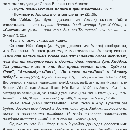
об этом следующие Слова Всевышнего Аллаха:
-
«Пусть поминают имя Аллаха в дни известные»
(22: 28).
-
«Поминайте Аллаха в считанные дни»
(22: 28).
Ибн ‘Аббас (да будет доволен им Аллах) сказал: “
«Дни
известные»
– это первые десять дней месяца Зуль-Хидджа, а
«Считанные дни»
–
это три дня ат-Ташрикъа”
.
См. “Сахих аль-
Бухари” (1/321).
И на это также указывает хадис:
Со слов Ибн ‘Умара (да будет доволен им Аллах) сообщается,
что Посланник Аллаха (мир ему и благословение Аллаха) сказал:
«Нет для Аллаха дней, более великих и деяний более любимых,
чем деяния совершенные в десять дней месяца Зуль-Хидджа.
Так увеличьте же в эти дни произнесение слов: “Субхана-
Ллах”, “Альхамдули-Ллях”, “Ля иляха илля-Ллах” и “Аллаху
акбар”»
.
Ахмад (2/75), ‘Абд ибн Хумайд (807), ат-Табарани в “аль-Кабир” (3/110).
Достоверность хадиса подтвердили аль-Мунзири, ад-Думьяты, аль-‘Иракъи, аль-
Бусыри, Ибн Хаджар, Ахмад Шакир, Ибн Баз и Шу’айб аль-Арнаут. См. “аль-
Матджар ар-рабих” (153), “ат-Такъйид уаль-идах” (475), “аль-Итхаф” (3/170), “аль-
Амали” (стр. 14), “Хадис аль-масаъ” (стр. 248), “Тахридж аль-Муснад” (5446).
Имам аль-Бухари рассказывал:
“Ибн ‘Умар и Абу Хурайра (да
будет доволен ими Аллах) в десять дней Зуль-Хиджжа выходили на
рынок и произносили такбиры. И люди начинали произносить
такбиры вместе с ними”
.
См. “Сахих аль-Бухари” (1/321).
Однако то, что Ибн ‘Умар и Абу Хурайра (да будет доволен ими
Аллах) произносили именно такбиры в десять дней Зуль-Хидджа на