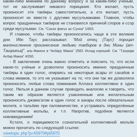
каким-либо мнением по данному вопросу и за каким-либо учёным,
тот не заслуживает никакого порицания. Кто желает, пусть
произносит эти такбиры самостоятельно, а кто желает, пусть
произносит их вместе с другими мусульманами. Главное, чтобы
вопрос праздничных такбиров не становился причиной споров и ссор
среди мусульман.
См. “Сахих фикъх ас-Сунна” 1/603.
И главное, чтобы такбиры произносились чаще в эти великие
дни. Ибн Таус рассказывал:
“Мой отец (Таус) порицал
малочисленное произнесение людьми такбиров в дни Мины (ат-
Ташрикъа)”
.
аль-Факихи в “Ахбару Макка” 2583. Иснад хороший. См. “Тахридж
Ахбар Макка” 4/260.
- В заключение очень важно отметить и пояснить то, что если
какие-то учёные и дозволяли произносить именно праздничные
такбиры в один голос, опираясь на некоторые асары от сахабов и
слова имамов, то это не указывает на то, что они так же дозволяли
произносить любые слова поминания Аллаха коллективно в один
голос. Нельзя в данном случае проводить аналогию и говорить, что
таким же образом является узаконенным или желательным
произносить джама’атом в один голос и азкары после обязательных
молитв, и тальбию при паломничестве, и устраивать определённые
коллективные мольбы, и т.п. Напротив, подобное является
нововведением!
Кстати, о порицаемости сознательной коллективной мольбе
можно прочитать по следующей ссылке:
viewtopic.php?p=65970#p65970