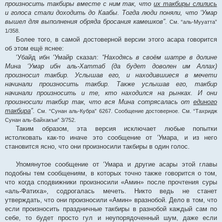
произносить такбиры вместе с ним так, что
их такбиры слились
и голоса стали доходить до Каабы. Тогда люди поняли, что ‘Умар
вышел для выполнения обряда бросания камешков”
.
См. “аль-Мууатта”
1/358.
Более того, в самой достоверной версии этого асара говорится
об этом ещё яснее:
‘Убайд ибн ‘Умайр сказал:
“Находясь в своём шатре в долине
Мина ‘Умар ибн аль-Хаттаб (да будет доволен им Аллах)
произносил такбир. Услышав его, и находившиеся в мечети
начинали произносить такбир. Также услышав его, такбир
начинали произносить и те, кто находился на рынках. И они
произносили такбир так, что вся Мина сотрясалась от
единого
такбира
”
.
См. “Сунан аль-Кубра” 6267. Сообщение достоверное. См. “Тахридж
Сунан аль-Байхакъи” 3/752.
Таким образом, эта версия исключает любые попытки
истолковать как-то иначе это сообщение от ‘Умара, и из него
становится ясно, что они произносили такбиры в один голос.
Упомянутое сообщение от ‘Умара и другие асары этой главы
подобны тем сообщениям, в которых точно также говорится о том,
что когда сподвижники произносили «Амин» после прочтения суры
«аль-Фатиха», содрогалась мечеть. Никто ведь не станет
утверждать, что они произносили «Амин» вразнобой. Дело в том, что
если произносить праздничные такбиры в разнобой каждый сам по
себе, то будет просто гул и неупорядоченный шум, даже если