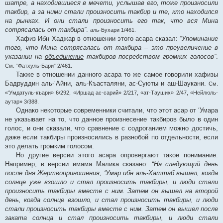
шатре, а находившиеся в мечети, услышав его, тоже произносили
такбир, а за ними стали произносить такбир и те, кто находился
на рынках. И они стали произносить его так, что вся Мина
сотрясалась от такбира”
.
аль-Бухари 1/461.
Хафиз Ибн Хаджар в отношении этого асара сказал:
“Упоминание
того, что Мина сотрясалась от такбира – это преувеличение в
указании на
объединение
такбиров посредством громких голосов”
.
См. “Фатхуль-Бари” 2/461.
Также в отношении данного асара то же самое говорили хафизы
Бадруддин аль-‘Айни, аль-Къасталяни, ас-Суюты и аш-Шаукани.
См.
«‘Умдатуль-къари» 6/292, «Иршад ас-сарий» 2/217, «ат-Тауших» 2/47, «Нейлюль-
аутар» 3/388.
Однако некоторые современники считали, что этот асар от ‘Умара
не указывает на то, что данное произнесение такбиров было в один
голос, и они сказали, что сравнение с содроганием можно достичь,
даже если такбиры произносились в разнобой по отдельности, если
это делать громким голосом.
Но другие версии этого асара опровергают такое понимание.
Например, в версии имама Малика сказано:
“На следующий день
после дня Жертвоприношения, ‘Умар ибн аль-Хаттаб вышел, когда
солнце уже взошло и стал произносить такбиры, и люди стали
произносить такбиры вместе с ним. Затем он вышел на второй
день, когда солнце взошло, и стал произносить такбиры, и люди
стали произносить такбиры вместе с ним. Затем он вышел после
заката солнца и стал произносить такбиры, и люди стали