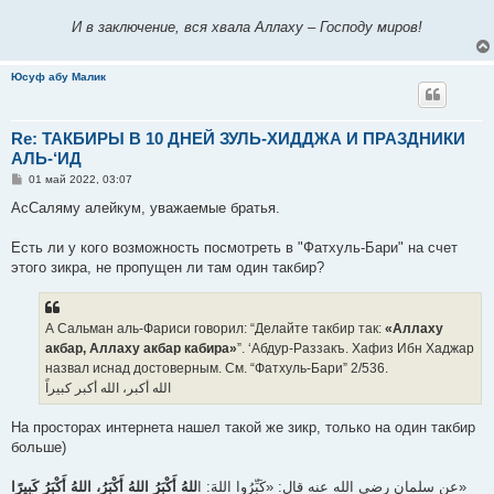
И в заключение, вся хвала Аллаху – Господу миров!
Юсуф абу Малик
Re: ТАКБИРЫ В 10 ДНЕЙ ЗУЛЬ-ХИДДЖА И ПРАЗДНИКИ
АЛЬ-‘ИД
С
01 май 2022, 03:07
о
о
АсСаляму алейкум, уважаемые братья.
б
щ
е
Есть ли у кого возможность посмотреть в "Фатхуль-Бари" на счет
н
этого зикра, не пропущен ли там один такбир?
и
е
А Сальман аль-Фариси говорил: “Делайте такбир так:
«Аллаху
акбар, Аллаху акбар кабира»
”. ‘Абдур-Раззакъ. Хафиз Ибн Хаджар
назвал иснад достоверным. См. “Фатхуль-Бари” 2/536.
الله أكبر، الله أكبر كبيراً
На просторах интернета нашел такой же зикр, только на один такбир
больше)
للهُ أَكْبَرُ اللهُ أَكْبَرُ، اللهُ أَكْبَرُ كَبِيرًا
عن سلمان رضي الله عنه قال: «كَبِّرُوا اللهَ: ا
»