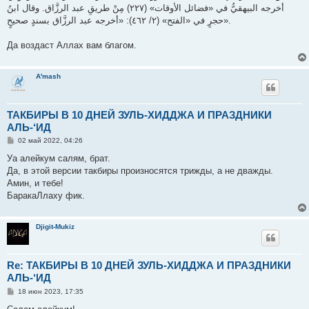
أخرجه البيهقيُّ في «فضائل الأوقات» (٢٢٧) مِنْ طريقِ عبد الرزَّاق. وقال ابنُ
حجرٍ في «الفتح» (٢/ ٤٦٢): «أخرجه عبد الرزَّاق بسندٍ صحيحٍ».
Да воздаст Аллах вам благом.
A'mash
ТАКБИРЫ В 10 ДНЕЙ ЗУЛЬ-ХИДДЖА И ПРАЗДНИКИ
АЛЬ-‘ИД
С
02 май 2022, 04:26
о
о
Уа алейкум салям, брат.
б
Да, в этой версии такбиры произносятся трижды, а не дважды.
щ
е
Амин, и тебе!
н
БаракаЛлаху фик.
и
е
Djigit-Mukiz
Re: ТАКБИРЫ В 10 ДНЕЙ ЗУЛЬ-ХИДДЖА И ПРАЗДНИКИ
АЛЬ-‘ИД
С
18 июн 2023, 17:35
о
о