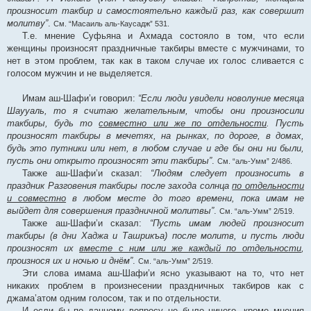
произносит такбир и самостоятельно каждый раз, как совершит
молитву”
.
См. “Масаиль аль-Каусадж” 531.
Т.е. мнение Суфьяна и Ахмада состояло в том, что если
женщины произносят праздничные такбиры вместе с мужчинами, то
нет в этом проблем, так как в таком случае их голос сливается с
голосом мужчин и не выделяется.
Имам аш-Шафи’и говорил:
“Если люди увидели новолуние месяца
Шаууаль, то я считаю желательным, чтобы они произносили
такбиры, будь то
совместно или же по отдельности
. Пусть
произносят такбиры в мечетях, на рынках, по дороге, в домах,
будь это путники или нет, в любом случае и где бы они ни были,
пусть они открыто произносят эти такбиры”
.
См. “аль-Умм” 2/486.
Также аш-Шафи’и сказал:
“Людям следует произносить в
праздник Разговения такбиры после захода солнца
по отдельности
и совместно
в любом месте до того времени, пока имам не
выйдет для совершения праздничной молитвы”
.
См. “аль-Умм” 2/519.
Также аш-Шафи’и сказал:
“Пусть имам людей произносит
такбиры (в дни Хаджа и Ташрикъа) после молитв, и пусть люди
произносят их
вместе с ним или же каждый по отдельности
,
произнося их и ночью и днём”
.
См. “аль-Умм” 2/519.
Эти слова имама аш-Шафи’и ясно указывают на то, что нет
никаких проблем в произнесении праздничных такбиров как с
джама’атом одним голосом, так и по отдельности.
И если бы по данному вопросу не было ничего, кроме мнения