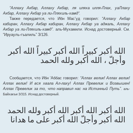
“Аллаху Акбар, Аллаху Акбар, ля иляха илля-Ллах, уаЛлаху
Акбар, Аллаху Акбар уа ли-Лляхиль-хамд“.
Также передается, что Ибн Мас’уд говорил:
“Аллаху Акбар
кабиран, Аллаху Акбар кабиран, Аллаху Акбар уа аджаль, Аллаху
Акбар уа ли-Лляхиль-хамд”
. аль-Мухамили. Иснад достоверный. См.
“Ируауль-гъалиль” 3/126.
الله أكبر كبيراً الله أكبر كبيراً الله أكبر
وأجلّ ، الله أكبر ولله الحمد
Сообщается, что Ибн ‘Аббас говорил:
“Аллах велик! Аллах велик!
Аллах велик! И вся хвала Ал-лаху! Аллах Превелик и Возвышен!
Аллах Превелик за то, что направил нас на Истинный Путь”
.
аль-
Байхакъи 3/315. Иснад достоверный.
الله أكبر الله أكبر الله أكبر ولله الحمد
الله أكبر وأجلّ الله أكبر على ما هدانا