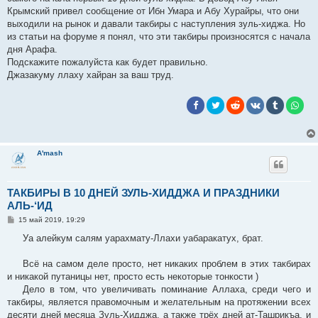
Крымский привел сообщение от Ибн Умара и Абу Хурайры, что они
выходили на рынок и давали такбиры с наступления зуль-хиджа. Но
из статьи на форуме я понял, что эти такбиры произносятся с начала
дня Арафа.
Подскажите пожалуйста как будет правильно.
Джазакуму ллаху хайран за ваш труд.
A'mash
ТАКБИРЫ В 10 ДНЕЙ ЗУЛЬ-ХИДДЖА И ПРАЗДНИКИ
АЛЬ-‘ИД
С
15 май 2019, 19:29
о
о
Уа алейкум салям уарахмату-Ллахи уабаракатух, брат.
б
щ
е
Всё на самом деле просто, нет никаких проблем в этих такбирах
н
и никакой путаницы нет, просто есть некоторые тонкости )
и
е
Дело в том, что увеличивать поминание Аллаха, среди чего и
такбиры, является правомочным и желательным на протяжении всех
десяти дней месяца Зуль-Хидджа, а также трёх дней ат-Ташрикъа, и