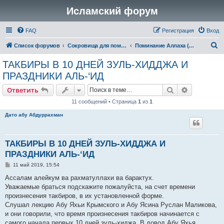
Исламский форум
FAQ
Регистрация
Вход
П
Список форумов
Сокровища для поминающих Аллаха (зикр, ду'а)
Поминание Аллаха (зикр)
о
ТАКБИРЫ В 10 ДНЕЙ ЗУЛЬ-ХИДДЖА И
и
ПРАЗДНИКИ АЛЬ-‘ИД
с
Поиск
Расширен
Ответить
к
11 сообщений • Страница
1
из
1
Дато абу Абдуррахман
ТАКБИРЫ В 10 ДНЕЙ ЗУЛЬ-ХИДДЖА И
ПРАЗДНИКИ АЛЬ-‘ИД
С
11 май 2019, 15:54
о
о
Ассалам алейкум ва рахматуллахи ва барактух.
б
Уважаемые браться подскажите пожалуйста, на счет времени
щ
е
произнесения такбиров, в их установленной форме.
н
Слушал лекцию Абу Яхьи Крымского и Абу Ясина Руслан Маликова,
и
е
и они говорили, что время произнесения такбиров начинается с
самого начала первых 10 дней зуль-хиджа. В довод Абу Яхья