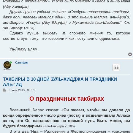
молитвы с джама’атом». И это было мнением Ахмада и ан-Ну’мана
(Абу Ханифы).
Другая группа учёных сказала: «Следует произносить такбиры,
даже если человек молился один», и это мнение Малика, аль-Ауза’и,
аш-Шафи’и, Я’къуба (Абу Юсуфа) и Мухаммада (аш-Шайбани)”
.
См.
“аль-Ишраф” (2/184).
Однако лучше выбрать из спорного мнения то, которое
соответствует тому, что говорили и как поступали сподвижники.
Уа-Ллаху а'лям.
Саляфит
ТАКБИРЫ В 10 ДНЕЙ ЗУЛЬ-ХИДДЖА И ПРАЗДНИКИ
АЛЬ-‘ИД
С
05 ноя 2019, 08:51
о
о
О праздничных такбирах
б
щ
е
Всевышний Аллах сказал:
«Он желает, чтобы вы довели до
н
конца определенное число дней (поста) и возвеличивали Аллаха
и
е
за то, что Он наставил вас на прямой путь. Быть может, вы
будете благодарны»
(аль-Бакъара 2: 185).
В эти два ‘Ида – Разговения и Жертвоприношения – узаконено