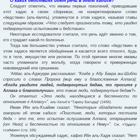
О каких бедствиях идёт речь в этом хадисе?
Следует отметить, что имамы первых поколений, приводившие
этот хадис в своих сборниках, не конкретизировали слово
«бедствие» (аль-баляъ), упомянутое в этом хадисе, называя главы
следующим образом:
«Что следует произносить тому, кто увидел
подвергнутого испытаниям и бедствию».
Некоторые исследователи считали, что речь идёт именно о том,
кто страдает какой-то болезнью.
Тогда как большинство учёных считало, что слово «бедствие» в
этом хадисе является обобщённым и касается всего плохого, будь
то в теле, имуществе или религии. По этой причине многие имамы
часто упоминали эту мольбу, когда говорили о приверженцах
нововведений или грешниках.
‘Аббас аль-Аджурри рассказывал:
“Когда у Абу Бакра аш-Шибли
спросили о словах Пророка (мир ему и благословение Аллаха):
«Когда увидите людей, подвергнутых бедам, то просите у
Аллаха о благополучии»
, кто такие люди, подвергнутые бедам?»
Он ответил: «Это люди, находящиеся в беспечности по
отношению к Аллаху»”
.
аль-Хатыб в “Тариху Багъдад” (14/56).
Имам Ибн аль-Къайим сказал:
“Некоторые обладатели знания
говорили об этом хадисе: «Поистине, люди, которых постигла
беда – это те, кто испытан ослушанием Аллаха, отвращением
(от Него) и беспечностью по отношению к Нему»”
.
См. «‘Уддату-
ссабирин» (стр. 106).
Упомянув обсуждаемый хадис, хафиз Ибн аль-Хадж сказал:
“Нет