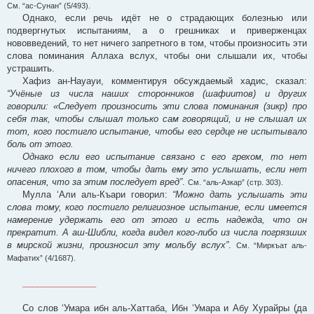
См. “ас-Сунан” (5/493).
Однако, если речь идёт не о страдающих болезнью или
подвергнутых испытаниям, а о грешниках и приверженцах
нововведений, то нет ничего запретного в том, чтобы произносить эти
слова поминания Аллаха вслух, чтобы они слышали их, чтобы
устрашить.
Хафиз ан-Науауи, комментируя обсуждаемый хадис, сказал:
“Учёные из числа наших сторонников (шафиитов) и других
говорили: «Следует произносить эти слова поминания (зикр) про
себя так, чтобы слышал только сам говорящий, и не слышал их
тот, кого постигло испытание, чтобы его сердце не испытывало
боль от этого.
Однако если его испытание связано с его грехом, то нет
ничего плохого в том, чтобы дать ему это услышать, если нет
опасения, что за этим последует вред”
.
См. “аль-Азкар” (стр. 303).
Мулла ‘Али аль-Къари говорил:
“Можно дать услышать эти
слова тому, кого постигло религиозное испытание, если имеется
намерение удержать его от этого и есть надежда, что он
прекратит. А аш-Шибли, когда видел кого-либо из числа погрязших
в мирской жизни, произносил эту мольбу вслух”
.
См. “Миркъат аль-
Мафатих” (4/1687).
_______________
Со слов ‘Умара ибн аль-Хаттаба, Ибн ‘Умара и Абу Хурайры (да