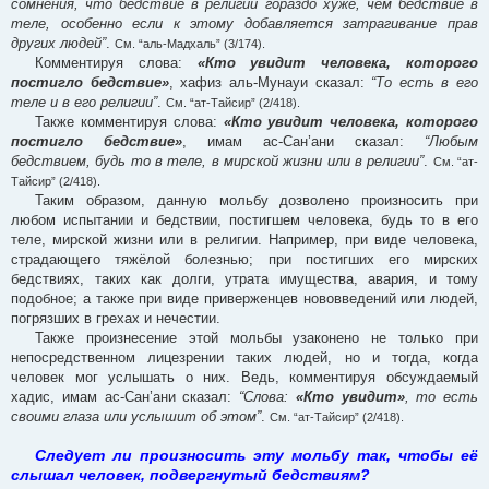
сомнения, что бедствие в религии гораздо хуже, чем бедствие в
теле, особенно если к этому добавляется затрагивание прав
других людей”
.
См. “аль-Мадхаль” (3/174).
Комментируя слова:
«Кто увидит человека, которого
постигло бедствие»
, хафиз аль-Мунауи сказал:
“То есть в его
теле и в его религии”
.
См. “ат-Тайсир” (2/418).
Также комментируя слова:
«Кто увидит человека, которого
постигло бедствие»
, имам ас-Сан’ани сказал:
“Любым
бедствием, будь то в теле, в мирской жизни или в религии”
.
См. “ат-
Тайсир” (2/418).
Таким образом, данную мольбу дозволено произносить при
любом испытании и бедствии, постигшем человека, будь то в его
теле, мирской жизни или в религии. Например, при виде человека,
страдающего тяжёлой болезнью; при постигших его мирских
бедствиях, таких как долги, утрата имущества, авария, и тому
подобное; а также при виде приверженцев нововведений или людей,
погрязших в грехах и нечестии.
Также произнесение этой мольбы узаконено не только при
непосредственном лицезрении таких людей, но и тогда, когда
человек мог услышать о них. Ведь, комментируя обсуждаемый
хадис, имам ас-Сан’ани сказал:
“Слова:
«Кто увидит»
, то есть
своими глаза или услышит об этом”
.
См. “ат-Тайсир” (2/418).
Следует ли произносить эту мольбу так, чтобы её
слышал человек, подвергнутый бедствиям?