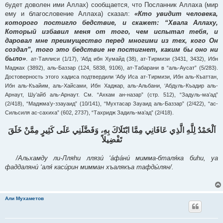
будет доволен ими Аллах) сообщается, что Посланник Аллаха (мир
ему и благословение Аллаха) сказал:
«Кто увидит человека,
которого постигло бедствие, и скажет: “Хвала Аллаху,
Который избавил меня от того, чем испытал тебя, и
даровал мне преимущество перед многими из тех, кого Он
создал”, того это бедствие не постигнет, каким бы оно ни
было»
.
ат-Таялиси (1/17), ‘Абд ибн Хумайд (38), ат-Тирмизи (3431, 3432), Ибн
Маджах (3892), аль-Баззар (124, 5838, 9106), ат-Табарани в “аль-Аусат” (5/283).
Достоверность этого хадиса подтвердили ‘Абу Иса ат-Тирмизи, Ибн аль-Къаттан,
Ибн аль-Къайим, аль-Хайсами, Ибн Хаджар, аль-Альбани, ‘Абдуль-Къадир аль-
Арнаут, Шу’айб аль-Арнаут. См. “Ахкам ан-назар” (стр. 512), “Задуль-ма’ад”
(2/418), “Маджма’у-ззауаид” (10/141), “Мухтасар Зауаид аль-Баззар” (2/422), “ас-
Сильсиля ас-сахиха” (602, 2737), “Тахридж Задиль-ма’ад” (2/418).
اَلْحَمْدُ لِلَّهِ الَّذِي عَافَانِي مِمَّا ابْتَلَاكَ بِهِ، وَفَضَّلَنِي عَلَى كَثِيرٍ مِمَّنْ خَلَقَ
تَفْضِيلاً
/Альхамду ли-Лляhи ллязи́ ‘а́фа́ни́ мимма-бталя́ка биhи, уа
фаддаляни́ ‘аля́ каси́рин мимман хъалякъа тафды́лян/.
Али Мухаметов