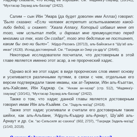
См. “Маджма’у-ззауаид” (10/141),
“Мухтасар Зауаид аль-Баззар” (2/422).
Салим – сын Ибн ‘Умара (да будет доволен ими Аллах) говорил:
“Было сказано: «Если человек встретит испытываемого какой-
либо бедой, и скажет: “Хвала Аллаху, Который избавил меня от
того, чем испытал тебя, и даровал мне преимущество перед
многими из тех, кого Он создал”, того это бедствие не постигнет,
каким бы оно ни было»”
.
‘Абдур-Раззакъ (20713), аль-Байхакъи в “Шу’аб аль-
иман” (4130). Иснад достоверный. См. “Тахридж аз-Зикр уа-дду’а” (2/645).
Некоторые исследователи посчитали, что достоверным в этой
главе является именно этот асар, а не пророческий хадис.
Однако всё же этот хадис в виде пророческих слов имеет основу
и усиливается различными путями, в связи с чем, отдельные его
версии подтверждали такие имамы, как ат-Тирмизи, Ибн аль-Къаттан,
аль-Хайсами, Ибн Хаджар.
См. “Ахкам ан-назар” (стр. 512), “Маджма’у-
ззауаид” (10/141), “Мухтасар Зауаид аль-Баззар” (2/422).
Также о том, что хадис данной главы является достоверным
говорил имам Ибн аль-Къайим.
См. “Задуль-ма’ад” (2/418).
Также этот хадис усиливали и считали его достоверным такие
шейхи, как аль-Альбани, ‘Абдуль-Къадир аль-Арнаут, Шу’айб аль-
Арнаут и др.
См. “ас-Сильсиля ас-сахиха” (602, 2737), “Тахридж Задиль-ма’ад”
(1/143, 2/218).