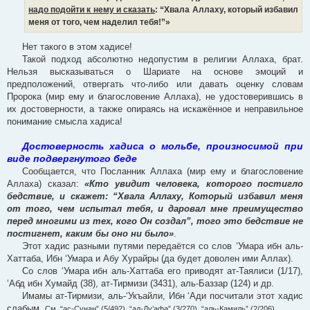
надо подойти к нему и сказать
: “Хвала Аллаху, который избавил
меня от того, чем наделил тебя!”»
Нет такого в этом хадисе!
Такой подход абсолютно недопустим в религии Аллаха, брат.
Нельзя высказываться о Шариате на основе эмоций и
предположений, отвергать что-либо или давать оценку словам
Пророка (мир ему и благословение Аллаха), не удостоверившись в
их достоверности, а также опираясь на искажённое и неправильное
понимание смысла хадиса!
Достоверность хадиса о мольбе, произносимой при
виде подвергнутого беде
Сообщается, что Посланник Аллаха (мир ему и благословение
Аллаха) сказал:
«Кто увидит человека, которого постигло
бедствие, и скажет: “Хвала Аллаху, Который избавил меня
от того, чем испытал тебя, и даровал мне преимущество
перед многими из тех, кого Он создал”, того это бедствие не
постигнет, каким бы оно ни было»
.
Этот хадис разными путями передаётся со слов ‘Умара ибн аль-
Хаттаба, Ибн ‘Умара и Абу Хурайры (да будет доволен ими Аллах).
Со слов ‘Умара ибн аль-Хаттаба его приводят ат-Таялиси (1/17),
‘Абд ибн Хумайд (38), ат-Тирмизи (3431), аль-Баззар (124) и др.
Имамы ат-Тирмизи, аль-‘Укъайли, Ибн ‘Ади посчитали этот хадис
слабым.
См. “ас-Сунан” (5/492), “ад-Ду’афа” (3/270), “аль-Камиль” (2/206).