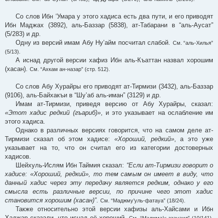
Со слов Ибн ‘Умара у этого хадиса есть два пути, и его приводят
Ибн Маджах (3892), аль-Баззар (5838), ат-Табарани в “аль-Аусат”
(5/283) и др.
Одну из версий имам Абу Ну’айм посчитал слабой.
См. “аль-Хилья”
(5/13).
А иснад другой версии хафиз Ибн аль-Къаттан назвал хорошим
(хасан).
См. “Ахкам ан-назар” (стр. 512).
Со слов Абу Хурайры его приводят ат-Тирмизи (3432), аль-Баззар
(9106), аль-Байхакъи в “Шу’аб аль-иман” (3129) и др.
Имам ат-Тирмизи, приведя версию от Абу Хурайры, сказал:
«Этот хадис редкий (гъариб)»
, и это указывает на ослабление им
этого хадиса.
Однако в различных версиях говорится, что на самом деле ат-
Тирмизи сказал об этом хадисе:
«Хороший, редкий»
, а это уже
указывает на то, что он считал его из категории достоверных
хадисов.
Шейхуль-Ислям Ибн Таймия сказал:
“Если ат-Тирмизи говорит о
хадисе: «Хороший, редкий», то тем самым он имеет в виду, что
данный хадис через эту передачу является редким, однако у его
смысла есть различные версии, по причине чего этот хадис
становится хорошим (хасан)”
.
См. “Маджму’уль-фатауа” (18/24).
Также относительно этой версии хафизы аль-Хайсами и Ибн
Хаджар сказали, что иснад её хороший.