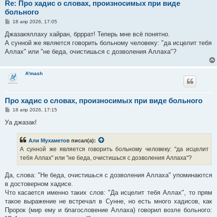
Re: Про хадис о словах, произносимых при виде
больного
С
18 апр 2026, 17:05
о
о
Джазакяллаху хайран, брррат! Теперь мне всё понятно.
б
А сунной же является говорить больному человеку: "да исцелит тебя
щ
е
Аллах" или "не беда, очистишься с дозволения Аллаха"?
н
и
е
A'mash
Про хадис о словах, произносимых при виде больного
С
18 апр 2026, 17:15
о
о
Уа джазак!
б
щ
е
Али Мухаметов
писал(а):
н
А сунной же является говорить больному человеку: "да исцелит
и
е
тебя Аллах" или "не беда, очистишься с дозволения Аллаха"?
Да, слова: "Не беда, очистишься с дозволения Аллаха" упоминаются
в достоверном хадисе.
Что касается именно таких слов: "Да исцелит тебя Аллах", то прям
такое выражение не встречал в Сунне, но есть много хадисов, как
Пророк (мир ему и благословение Аллаха) говорил возле больного: