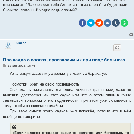
мне скажет: "Да опозорит тебя Аллах за такие слова", и будет прав.
Скажите, подобный хадис ведь слабый?
A'mash
Про хадис о словах, произносимых при виде больного
С
18 апр 2026, 16:46
о
о
Уа алейкум ассалям уа рахмату-Ллахи уа баракатух.
б
щ
е
Посмотри, брат, на свою поспешность.
н
Сначала ты называешь эти слова: «очень страшными», даже не
и
е
выяснив, достоверен ли этот хадис или нет, а затем лишь в конце
задаёшься вопросом о его подлинности, при этом уже склоняясь к
тому, чтобы он оказался слабым.
При этом смысл этого хадиса был искажён, потому что в нём
вообще не говорится:
«Если человек страдает каким-то недугом или болезнью, то