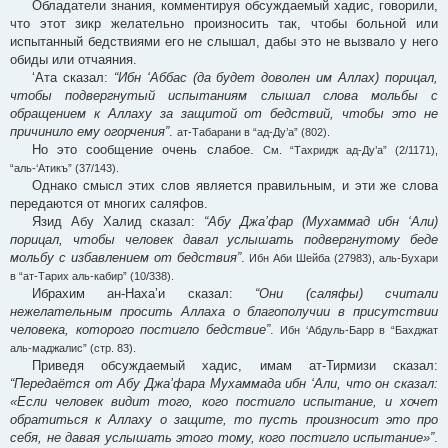
Обладатели знания, комментируя обсуждаемый хадис, говорили,
что этот зикр желательно произносить так, чтобы больной или
испытанный бедствиями его не слышал, дабы это не вызвало у него
обиды или отчаяния.
‘Ата сказал:
“Ибн ‘Аббас (да будет доволен им Аллах) порицал,
чтобы подвергнутый испытаниям слышал слова мольбы с
обращением к Аллаху за защитой от бедствий, чтобы это не
причинило ему огорчения”
.
ат-Табарани в “ад-Ду’а” (802).
Но это сообщение очень слабое.
См. “Тахридж ад-Ду’а” (2/1171),
“аль-‘Атикъ” (37/143).
Однако смысл этих слов является правильным, и эти же слова
передаются от многих саляфов.
Язид Абу Халид сказал:
“Абу Джа’фар (Мухаммад ибн ‘Али)
порицал, чтобы человек давал услышать подвергнутому беде
мольбу с избавлением от бедствия”
.
Ибн Аби Шейба (27983), аль-Бухари
в “ат-Тарих аль-кабир” (10/338).
Ибрахим ан-Наха’и сказал:
“Они (саляфы) считали
нежелательным просить Аллаха о благополучии в присутствии
человека, которого постигло бедствие”
.
Ибн ‘Абдуль-Барр в “Бахджат
аль-маджалис” (стр. 83).
Приведя обсуждаемый хадис, имам ат-Тирмизи сказал:
“Передаётся от Абу Джа’фара Мухаммада ибн ‘Али, что он сказал:
«Если человек видит того, кого постигло испытание, и хочет
обратиться к Аллаху о защите, то пусть произносит это про
себя, не давая услышать этого тому, кого постигло испытание»”
.