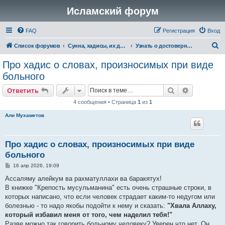
Исламский форум
FAQ
Регистрация
Вход
П
Список форумов
Сунна, хадисы, их достоверность и понимание
Узнать о достоверности хадиса и асара
о
Про хадис о словах, произносимых при виде
и
больного
с
Поиск
Расширен
Ответить
к
4 сообщения • Страница
1
из
1
Али Мухаметов
Про хадис о словах, произносимых при виде
больного
С
16 апр 2026, 19:09
о
о
Ассаляму алейкум ва рахматуллахи ва баракятух!
б
В книжке "Крепость мусульманина" есть очень страшные строки, в
щ
е
которых написано, что если человек страдает каким-то недугом или
н
болезнью - то надо якобы подойти к нему и сказать:
"Хвала Аллаху,
и
е
который избавил меня от того, чем наделил тебя!"
Разве можно так говорить больному человеку? Уверен что нет. Он