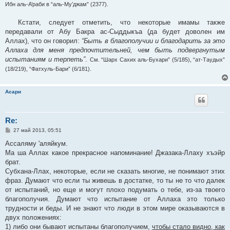
Ибн аль-А’раби в “аль-Му’джам” (2377).
Кстати, следует отметить, что некоторые имамы также
передавали от Абу Бакра ас-Сыддыкъа (да будет доволен им
Аллах), что он говорил:
“Быть в благополучии и благодарить за это
Аллаха для меня предпочтительней, чем быть подвергнутым
испытаниям и терпеть”
.
См. “Шарх Сахих аль-Бухари” (5/185), “ат-Таудых”
(18/219), “Фатхуль-Бари” (6/181).
Асари
Re:
С
27 май 2013, 05:51
о
о
Ассаляму 'аляйкум.
б
Ма ша Аллах какое прекрасное напоминание! Джазака-Ллаху хъэйр
щ
е
брат.
н
Субхана-Ллах, некоторые, если не сказать многие, не понимают этих
и
е
фраз. Думают что если ты живешь в достатке, то ты не то что далек
от испытаний, но еще и могут плохо подумать о тебе, из-за твоего
благополучия. Думают что испытание от Аллаха это только
трудности и беды. И не знают что люди в этом мире оказываются в
двух положениях:
1) либо они бывают испытаны благополучием,
чтобы стало видно, как