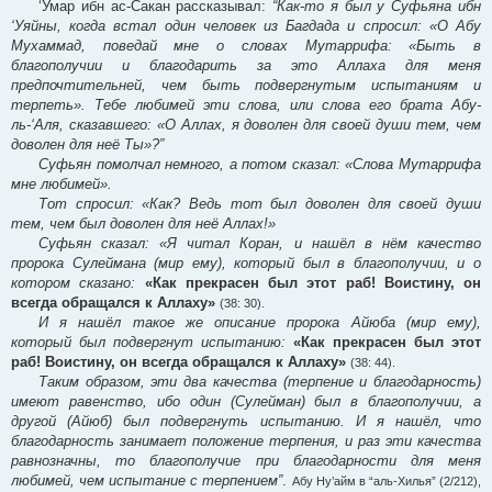
‘Умар ибн ас-Сакан рассказывал:
“Как-то я был у Суфьяна ибн
‘Уяйны, когда встал один человек из Багдада и спросил: «О Абу
Мухаммад, поведай мне о словах Мутаррифа: «Быть в
благополучии и благодарить за это Аллаха для меня
предпочтительней, чем быть подвергнутым испытаниям и
терпеть». Тебе любимей эти слова, или слова его брата Абу-
ль-‘Аля, сказавшего: «О Аллах, я доволен для своей души тем, чем
доволен для неё Ты»?”
Суфьян помолчал немного, а потом сказал: «Слова Мутаррифа
мне любимей».
Тот спросил: «Как? Ведь тот был доволен для своей души
тем, чем был доволен для неё Аллах!»
Суфьян сказал: «Я читал Коран, и нашёл в нём качество
пророка Сулеймана (мир ему), который был в благополучии, и о
котором сказано:
«Как прекрасен был этот раб! Воистину, он
всегда обращался к Аллаху»
(38: 30).
И я нашёл такое же описание пророка Айюба (мир ему),
который был подвергнут испытанию:
«Как прекрасен был этот
раб! Воистину, он всегда обращался к Аллаху»
(38: 44).
Таким образом, эти два качества (терпение и благодарность)
имеют равенство, ибо один (Сулейман) был в благополучии, а
другой (Айюб) был подвергнуть испытанию. И я нашёл, что
благодарность занимает положение терпения, и раз эти качества
равнозначны, то благополучие при благодарности для меня
любимей, чем испытание с терпением”
.
Абу Ну’айм в “аль-Хилья” (2/212),