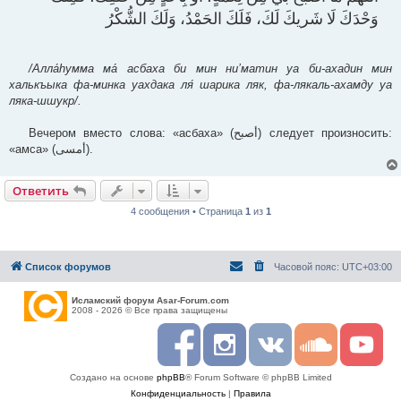
‌وَحْدَكَ ‌لَا ‌شَريكَ ‌لَكَ، ‌فَلَكَ ‌الحَمْدُ، ‌وَلَكَ ‌الشُّكْرُ
/Алла́hумма ма́ асбаха би мин ни’матин уа би-ахадин мин
халькъыка фа-минка уахдака ля́ шарика ляк, фа-лякаль-ахамду уа
ляка-шшукр/.
Вечером вместо слова: «асбаха» (أصبح) следует произносить:
«амса» (أمسى).
Ответить
4 сообщения • Страница
1
из
1
Список форумов
Часовой пояс:
UTC+03:00
Исламский форум Asar-Forum.com
2008 - 2026 © Все права защищены
F
I
R
S
Y
a
n
S
o
o
c
s
S
u
u
Создано на основе
phpBB
® Forum Software © phpBB Limited
e
t
n
t
b
a
d
u
Конфиденциальность
|
Правила
o
g
c
b