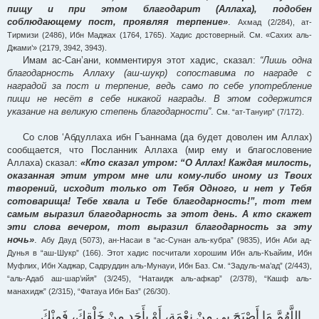
пищу и при этом благодарит (Аллаха), подобен
соблюдающему пост, проявляя терпение»
.
Ахмад (2/284), ат-
Тирмизи (2486), Ибн Маджах (1764, 1765). Хадис достоверный. См. «Сахих аль-
Джами’» (2179, 3942, 3943).
Имам ас-Сан’ани, комментируя этот хадис, сказал:
“Лишь одна
благодарность Аллаху (аш-шукр) сопоставима по награде с
наградой за пост и терпение, ведь само по себе употребление
пищи не несёт в себе никакой награды. В этом содержится
указание на великую степень благодарности”
.
См. “ат-Тануир” (7/172).
Со слов ‘Абдуллаха ибн Гъаннама (да будет доволен им Аллах)
сообщается, что Посланник Аллаха (мир ему и благословение
Аллаха) сказал:
«Кто сказал утром: “О Аллах! Каждая милость,
оказанная этим утром мне или кому-либо иному из Твоих
творений, исходит только от Тебя Одного, и нет у Тебя
сотоварища! Тебе хвала и Тебе благодарность!”, тот тем
самым выразил благодарность за этот день. А кто скажет
эти слова вечером, тот выразил благодарность за эту
ночь»
.
Абу Дауд (5073), ан-Насаи в “ас-Сунан аль-кубра” (9835), Ибн Аби ад-
Дунья в “аш-Шукр” (166). Этот хадис посчитали хорошим Ибн аль-Къайим, Ибн
Муфлих, Ибн Хаджар, Садруддин аль-Мунауи, Ибн Баз. См. “Задуль-ма’ад” (2/443),
“аль-Адаб аш-шар’ийя” (3/245), “Натаидж аль-афкар” (2/378), “Кашф аль-
манахидж” (2/315), “Фатауа Ибн Баз” (26/30).
‌اللَّهُمَّ ‌مَا ‌أَصْبَحَ ‌بي ‌مِنْ ‌نِعْمَةٍ، ‌أَوْ ‌بِأَحَدٍ ‌مِنْ ‌خَلْقِكَ، ‌فَمِنْكَ