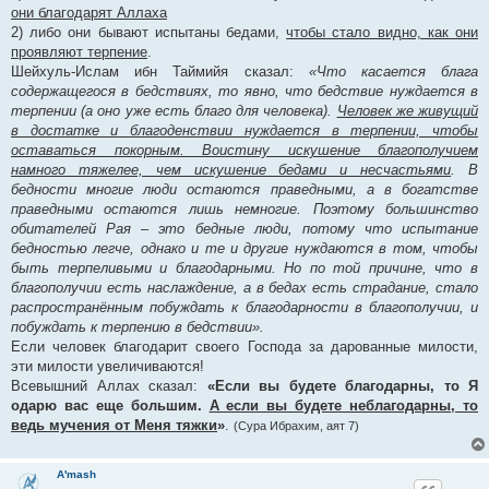
они благодарят Аллаха
2) либо они бывают испытаны бедами,
чтобы стало видно, как они
проявляют терпение
.
Шейхуль-Ислам ибн Таймийя сказал:
«Что касается блага
содержащегося в бедствиях, то явно, что бедствие нуждается в
терпении (а оно уже есть благо для человека).
Человек же живущий
в достатке и благоденствии нуждается в терпении, чтобы
оставаться покорным. Воистину искушение благополучием
намного тяжелее, чем искушение бедами и несчастьями
. В
бедности многие люди остаются праведными, а в богатстве
праведными остаются лишь немногие. Поэтому большинство
обитателей Рая – это бедные люди, потому что испытание
бедностью легче, однако и те и другие нуждаются в том, чтобы
быть терпеливыми и благодарными. Но по той причине, что в
благополучии есть наслаждение, а в бедах есть страдание, стало
распространённым побуждать к благодарности в благополучии, и
побуждать к терпению в бедствии».
Если человек благодарит своего Господа за дарованные милости,
эти милости увеличиваются!
Всевышний Аллах сказал:
«Если вы будете благодарны, то Я
одарю вас еще большим.
А если вы будете неблагодарны, то
ведь мучения от Меня тяжки
»
.
(Сура Ибрахим, аят 7)
A'mash