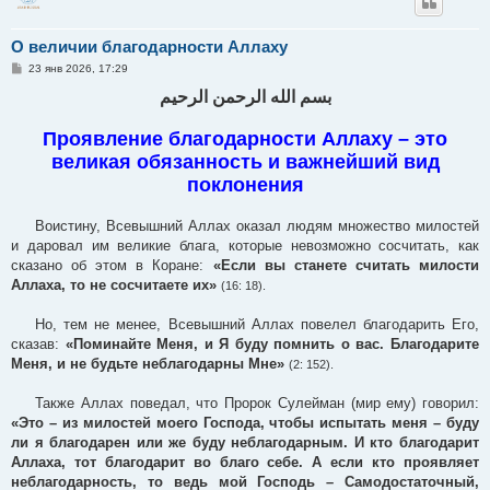
О величии благодарности Аллаху
С
23 янв 2026, 17:29
о
о
بسم الله الرحمن الرحيم
б
щ
е
Проявление благодарности Аллаху – это
н
великая обязанность и важнейший вид
и
е
поклонения
Воистину, Всевышний Аллах оказал людям множество милостей
и даровал им великие блага, которые невозможно сосчитать, как
сказано об этом в Коране:
«Если вы станете считать милости
Аллаха, то не сосчитаете их»
(16: 18).
Но, тем не менее, Всевышний Аллах повелел благодарить Его,
сказав:
«Поминайте Меня, и Я буду помнить о вас. Благодарите
Меня, и не будьте неблагодарны Мне»
(2: 152).
Также Аллах поведал, что Пророк Сулейман (мир ему) говорил:
«Это – из милостей моего Господа, чтобы испытать меня – буду
ли я благодарен или же буду неблагодарным. И кто благодарит
Аллаха, тот благодарит во благо себе. А если кто проявляет
неблагодарность, то ведь мой Господь – Самодостаточный,