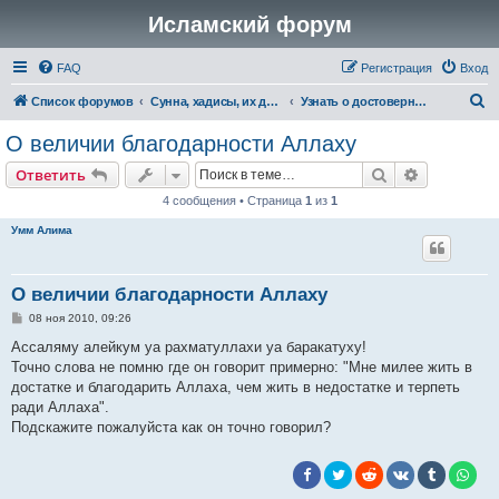
Исламский форум
FAQ
Регистрация
Вход
П
Список форумов
Сунна, хадисы, их достоверность и понимание
Узнать о достоверности хадиса и асара
о
О величии благодарности Аллаху
и
Поиск
Расширен
Ответить
с
4 сообщения • Страница
1
из
1
к
Умм Алима
О величии благодарности Аллаху
С
08 ноя 2010, 09:26
о
о
Ассаляму алейкум уа рахматуллахи уа баракатуху!
б
Точно слова не помню где он говорит примерно: "Мне милее жить в
щ
е
достатке и благодарить Аллаха, чем жить в недостатке и терпеть
н
ради Аллаха".
и
е
Подскажите пожалуйста как он точно говорил?