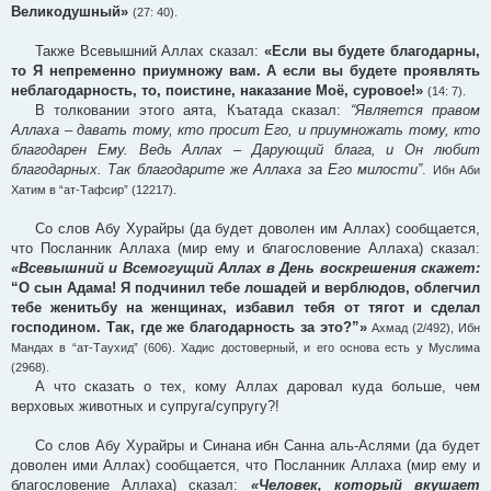
Великодушный»
(27: 40).
Также Всевышний Аллах сказал:
«Если вы будете благодарны,
то Я непременно приумножу вам. А если вы будете проявлять
неблагодарность, то, поистине, наказание Моё, суровое!»
(14: 7).
В толковании этого аята, Къатада сказал:
“Является правом
Аллаха – давать тому, кто просит Его, и приумножать тому, кто
благодарен Ему. Ведь Аллах – Дарующий блага, и Он любит
благодарных. Так благодарите же Аллаха за Его милости”
.
Ибн Аби
Хатим в “ат-Тафсир” (12217).
Со слов Абу Хурайры (да будет доволен им Аллах) сообщается,
что Посланник Аллаха (мир ему и благословение Аллаха) сказал:
«Всевышний и Всемогущий Аллах в День воскрешения скажет:
“О сын Адама! Я подчинил тебе лошадей и верблюдов, облегчил
тебе женитьбу на женщинах, избавил тебя от тягот и сделал
господином. Так, где же благодарность за это?”»
Ахмад (2/492), Ибн
Мандах в “ат-Таухид” (606). Хадис достоверный, и его основа есть у Муслима
(2968).
А что сказать о тех, кому Аллах даровал куда больше, чем
верховых животных и супруга/супругу?!
Со слов Абу Хурайры и Синана ибн Санна аль-Аслями (да будет
доволен ими Аллах) сообщается, что Посланник Аллаха (мир ему и
благословение Аллаха) сказал:
«Человек, который вкушает