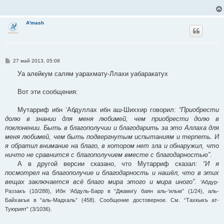
A'mash
С
27 май 2013, 05:08
о
о
Уа алейкум салям уарахмату-Ллахи уабаракатух
б
щ
е
Вот эти сообщения:
н
и
е
Мутарриф ибн ‘Абдуллах ибн аш-Шиххир говорил:
“Приобрести
долю в знании для меня любимей, чем приобрести долю в
поклонении. Быть в благополучии и благодарить за это Аллаха для
меня любимей, чем быть подвергнутым испытаниям и терпеть. И
я обратил внимание на благо, в котором нет зла и обнаружил, что
ничто не сравнится с благополучием вместе с благодарностью”
.
А в другой версии сказано, что Мутарриф сказал:
“И я
посмотрел на благополучие и благодарность и нашёл, что в этих
вещах заключается всё благо мира этого и мира иного”
.
‘Абдур-
Раззакъ (10/288), Ибн ‘Абдуль-Барр в “Джами’у баян аль-‘ильм” (1/24), аль-
Байхакъи в “аль-Мадхаль” (458). Сообщение достоверное. См. “Тахкыкъ ат-
Туюрият” (3/1036).