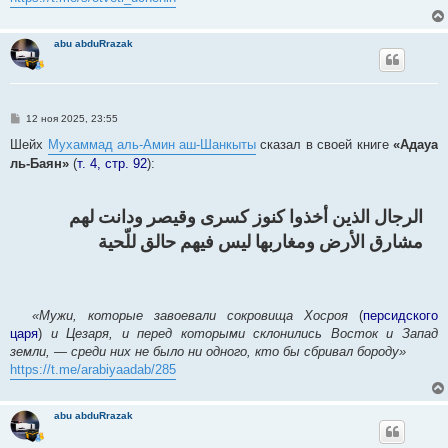
abu abduRrazak
С
12 ноя 2025, 23:55
о
о
Шейх
Мухаммад аль-Амин аш-Шанкыты
сказал в своей книге
«Адауа
б
ль-Баян»
(
т. 4, стр. 92
):
щ
е
н
и
е
الرجال الذين أخذوا كنوز كسرى وقيصر ودانت لهم
مشارق الأرض ومغاربها ليس فيهم حالق للّحية
«Мужи, которые завоевали сокровища Хосроя
(
персидского
царя
)
и Цезаря, и перед которыми склонились Восток и Запад
земли, — среди них не было ни одного, кто бы сбривал бороду»
https://t.me/arabiyaadab/285
abu abduRrazak