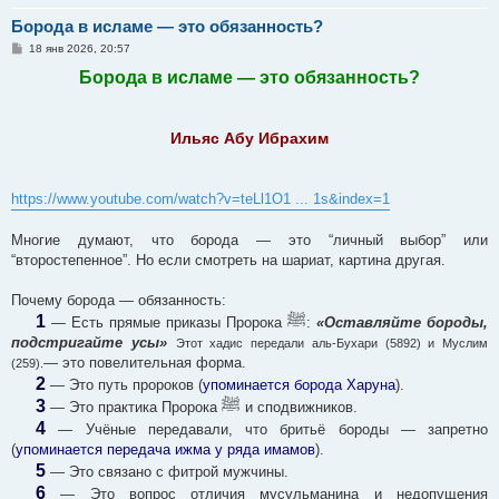
Борода в исламе — это обязанность?
С
18 янв 2026, 20:57
о
о
Борода в исламе — это обязанность?
б
щ
е
н
Ильяс Абу Ибрахим
и
е
https://www.youtube.com/watch?v=teLl1O1 ... 1s&index=1
Многие думают, что борода — это “личный выбор” или
“второстепенное”. Но если смотреть на шариат, картина другая.
Почему борода — обязанность:
1
ﷺ
— Есть прямые приказы Пророка
:
«Оставляйте бороды,
подстригайте усы»
Этот хадис передали аль-Бухари (5892) и Муслим
— это повелительная форма.
(259).
2
— Это путь пророков (
упоминается борода Харуна
).
3
ﷺ
— Это практика Пророка
и сподвижников.
4
— Учёные передавали, что бритьё бороды — запретно
(
упоминается передача ижма у ряда имамов
).
5
— Это связано с фитрой мужчины.
6
— Это вопрос отличия мусульманина и недопущения