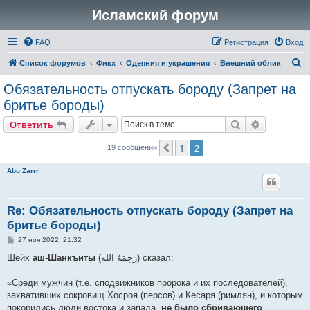
Исламский форум
FAQ
Регистрация
Вход
П
Список форумов
Фикх
Одеяния и украшения
Внешний облик
о
Обязательность отпускать бороду (Запрет на
и
бритье бороды)
с
Поиск
Расширен
Ответить
к
1
2
Пред.
19 сообщений
Abu Zarrr
Re: Обязательность отпускать бороду (Запрет на
бритье бороды)
С
27 ноя 2022, 21:32
о
о
Шейх
аш-Шанкъиты
(رَحِمَهُ الله) сказал:
б
щ
е
«Среди мужчин (т.е. сподвижников пророка и их последователей),
н
захвативших сокровищ Хосроя (персов) и Кесаря (римлян), и которым
и
е
покорились люди востока и запада,
не было сбривающего