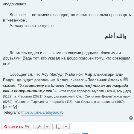
уподобления.
Внешнее — не заменяет сердце, но и приказы нельзя превращать
в “неважное”.
Аллаху известно лучше.
والله أعلم
Делитесь видео и ссылками со своими родными, близкими и
друзьями! Ведь тот, кто указал на добро подобен тому, кто совершил
его!
Сообщается, что Абу Мас’уд ‘Укъба ибн ‘Амр аль-Ансари аль-
ﷺ
Бадри, да будет доволен им Аллах, сказал: «Посланник Аллаха
сказал:
“Указавшему на благое (полагается) такая же награда
как и совершившему его”»
.
Этот хадис передали Муслим (1893), Абу Дауд
(5129), ат-Тирмизи (2671). Хадис достоверный. См. «Сахих аль-Джами’ ас-сагъир»
(6239), «Сахих ат-Таргъиб ва-т-тархиб» (115), «ас-Сильсиля ас-сахиха» (1660).
[/justify]
Telegram:
https://t.me/arabiyaadab
Ответить