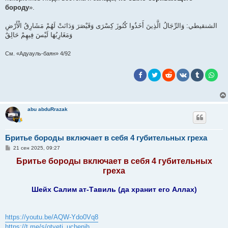
бороду
».
الشنقيطي: وَالرِّجَالُ الَّذِينَ أَخَذُوا كُنُوزَ كِسْرَى وَقَيْصَرَ وَدَانَتْ لَهُمْ مَشَارِقُ الْأَرْضِ
وَمَغَارِبُهَا لَيْسَ فِيهِمْ حَالِقٌ
См. «Адуауль-баян» 4/92
abu abduRrazak
Бритье бороды включает в себя 4 губительных греха
С
21 сен 2025, 09:27
о
о
Бритье бороды включает в себя 4 губительных
б
греха
щ
е
н
Шейх Салим ат-Тавиль (да хранит его Аллах)
и
е
https://youtu.be/AQW-Ydo0Vq8
https://t.me/s/otveti_uchenih