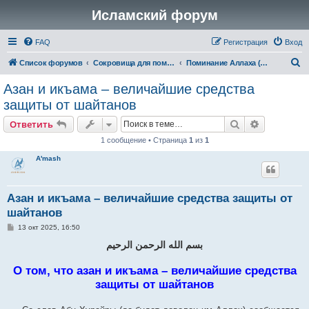
Исламский форум
FAQ
Регистрация
Вход
П
Список форумов
Сокровища для поминающих Аллаха (зикр, ду'а)
Поминание Аллаха (зикр)
о
Азан и икъама – величайшие средства
и
защиты от шайтанов
с
Поиск
Расширен
Ответить
к
1 сообщение • Страница
1
из
1
A'mash
Азан и икъама – величайшие средства защиты от
шайтанов
С
13 окт 2025, 16:50
о
о
بسم الله الرحمن الرحيم
б
щ
О том, что азан и икъама – величайшие средства
е
н
защиты от шайтанов
и
е