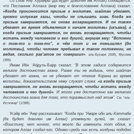
Со слов Абу Хурайры (да будет доволен им Аллах) сообщается,
что Посланник Аллаха (мир ему и благословение Аллаха) сказал:
«Когда произносится призыв к молитве, шайтан убегает,
громко испуская газы, чтобы не слышать азан. Когда же
призыв завершается, он снова возвращается. И он также
убегает во время объявления о начале молитвы (икъама), а
когда призыв завершается, он вновь возвращается, чтобы
встать между человеком и его душой, внушая ему: “Вспомни
о том-то и том-то”, о чём тот и не помышлял (до
молитвы), чтобы человек пребывал в таком положении, не
ведая, сколько рак’атов он совершил»
.
аль-Бухари (608), Муслим
(389).
Имам Ибн ‘Абдуль-Барр сказал:
“В этом хадисе содержится
великое достоинство азана. Разве ты не видишь, что шайтан
убегает от азана, но не убегает от чтения Корана во время
молитвы, доказательством чему служат слова:
«а когда призыв
завершается, он вновь возвращается, чтобы встать между
человеком и его душой»
. И этого уже достаточно как великого
достоинства азана для того, кто поразмыслит над этим”
.
См. “аль-
Истизкар” (1/388).
Усайр ибн ‘Амр рассказывал:
“Когда при ‘Умаре ибн аль-Хаттабе
(да будет доволен им Аллах) упомянули гулей, он сказал:
«Воистину, нет ничего, что могло бы изменить тот облик, в
котором Аллах создал его. Однако среди них есть колдуны подобно