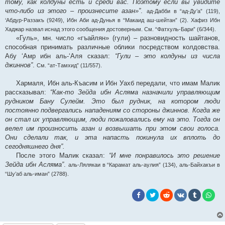
тому, как колдуны есть и среди вас. Поэтому если вы увидите
что-либо из этого – произнесите азан»”
.
ад-Дабби в “ад-Ду’а” (119),
‘Абдур-Раззакъ (9249), Ибн Аби ад-Дунья в “Макаид аш-шейтан” (2). Хафиз Ибн
Хаджар назвал иснад этого сообщения достоверным. См. “Фатхуль-Бари” (6/344).
«Гуль», мн. число «гъайлян» (гули) – разновидность шайтанов,
способная принимать различные облики посредством колдовства.
Абу ‘Амр ибн аль-‘Аля сказал:
“Гули – это колдуны из числа
джиннов”
.
См. “ат-Тамхид” (11/557).
Хармаля, Ибн аль-Къасим и Ибн Уахб передали, что имам Малик
рассказывал:
“Как-то Зейда ибн Асляма назначили управляющим
рудником Бану Сулейм. Это был рудник, на котором люди
постоянно подвергались нападениям со стороны джиннов. Когда же
он стал их управляющим, люди пожаловались ему на это. Тогда он
велел им произносить азан и возвышать при этом свои голоса.
Они сделали так, и эта напасть покинула их вплоть до
сегодняшнего дня”.
После этого Малик сказал:
“И мне понравилось это решение
Зейда ибн Асляма”
.
аль-Лялякаи в “Карамат аль-аулия” (134), аль-Байхакъи в
“Шу’аб аль-иман” (2788).