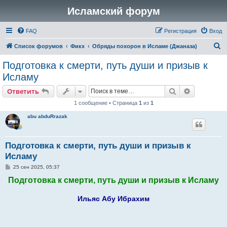
Исламский форум
FAQ
Регистрация
Вход
П
Список форумов
Фикх
Обряды похорон в Исламе (Джаназа)
о
Подготовка к смерти, путь души и призыв к
и
Исламу
с
Поиск
Расширен
Ответить
к
1 сообщение • Страница
1
из
1
abu abduRrazak
Подготовка к смерти, путь души и призыв к
Исламу
С
25 сен 2025, 05:37
о
Подготовка к смерти, путь души и призыв к Исламу
о
б
щ
е
Ильяс Абу Ибрахим
н
и
е