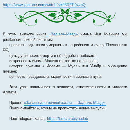
https://www.youtube.com/watch?v=J3R2T-04vbQ
В этом выпуске книги
«Зад аль-Маад»
имама Ибн Къаййма мы
разбираем важнейшие темы:
правила подготовки умершего к погребению и сунну Посланника
ﷺ
;
путь души после смерти и её подъём к небесам;
искренность имама Малика в ответах на вопросы;
истории призыва к Исламу — Мусаб ибн Умайр и обращение
племён;
ценность правдивости, скромности и верности пути.
Этот урок напоминает о вечности, ответственности и милости
Аллаха.
Проект:
«Запасы для вечной жизни — Зад аль-Маад».
Подписывайтесь, чтобы не пропустить новые выпуски!
Наш Telegram-канал:
https://t.me/arabiyaadab