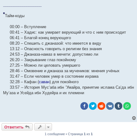
__________________
*
Тайм-коды
00:00 – Вступление
00:41 – Хадис: как умирает верующий и что с ним происходит
06:41 – Благой конец верующего
08:20 – Спешить с джаназой: что имеется в виду
13:12 – Опасность говорить о религии без знания
24:53 – Джаназа-намаз в мечети: допустимо ли
26:20 – Закрывание глаз покойному
27:25 – Можно ли целовать умершего
28:46 – Омовение и джаназа за мучеников: мнения учёных
31:47 – Если человек умер в состоянии ихрама
32:28 – Кафан (
саван
) для покойного
33:57 – История Мус‘аба ибн ‘Умайра, принятие ислама Са‘да ибн
Му‘аза и Усейда ибн Худейра и их племени
Ответить
1 сообщение • Страница
1
из
1