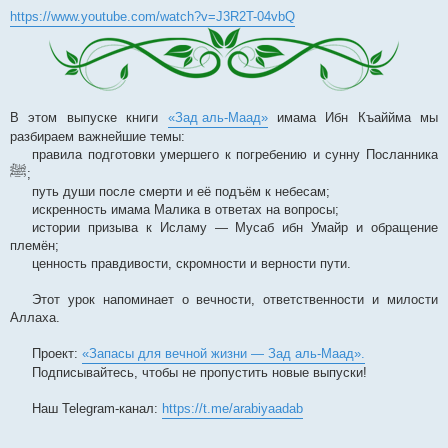
https://www.youtube.com/watch?v=J3R2T-04vbQ
В этом выпуске книги
«Зад аль-Маад»
имама Ибн Къаййма мы
разбираем важнейшие темы:
правила подготовки умершего к погребению и сунну Посланника
ﷺ
;
путь души после смерти и её подъём к небесам;
искренность имама Малика в ответах на вопросы;
истории призыва к Исламу — Мусаб ибн Умайр и обращение
племён;
ценность правдивости, скромности и верности пути.
Этот урок напоминает о вечности, ответственности и милости
Аллаха.
Проект:
«Запасы для вечной жизни — Зад аль-Маад».
Подписывайтесь, чтобы не пропустить новые выпуски!
Наш Telegram-канал:
https://t.me/arabiyaadab