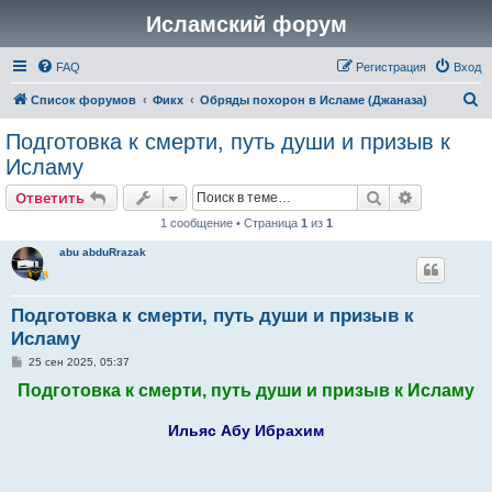
Исламский форум
FAQ
Регистрация
Вход
П
Список форумов
Фикх
Обряды похорон в Исламе (Джаназа)
о
Подготовка к смерти, путь души и призыв к
и
Исламу
с
Поиск
Расширен
Ответить
к
1 сообщение • Страница
1
из
1
abu abduRrazak
Подготовка к смерти, путь души и призыв к
Исламу
С
25 сен 2025, 05:37
о
Подготовка к смерти, путь души и призыв к Исламу
о
б
щ
е
Ильяс Абу Ибрахим
н
и
е