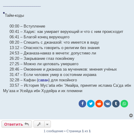
__________________
*
Тайм-коды
00:00 – Вступление
00:41 – Хадис: как умирает верующий и что с ним происходит
06:41 – Благой конец верующего
08:20 – Спешить с джаназой: что имеется в виду
13:12 – Опасность говорить о религии без знания
24:53 – Джаназа-намаз в мечети: допустимо ли
26:20 – Закрывание глаз покойному
27:25 – Можно ли целовать умершего
28:46 – Омовение и джаназа за мучеников: мнения учёных
31:47 – Если человек умер в состоянии ихрама
32:28 – Кафан (
саван
) для покойного
33:57 – История Мус‘аба ибн ‘Умайра, принятие ислама Са‘да ибн
Му‘аза и Усейда ибн Худейра и их племени
Ответить
1 сообщение • Страница
1
из
1