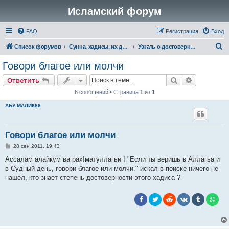
Исламский форум
FAQ
Регистрация
Вход
П
Список форумов
Сунна, хадисы, их достоверность и понимание
Узнать о достоверности хадиса и асара
о
Говори благое или молчи
и
Поиск
Расширен
Ответить
с
6 сообщений • Страница
1
из
1
к
АБУ МАЛИК86
Говори благое или молчи
С
28 сен 2011, 19:43
о
о
Ассалам алайкум ва рах!матуллагьи ! "Если ты веришь в Аллагьа и
б
в Судный день, говори благое или молчи." искал в поиске ничего не
щ
е
нашел, кто знает степень достоверности этого хадиса ?
н
и
е