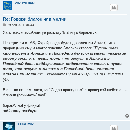
Абу Туффаах
Re: Говори благое или молчи
С
29 сен 2011, 04:43
о
о
Уа алейкум асСАлям уа рахматуЛлаһи уа баракятух!
б
щ
е
Передается от Абу Хурайры (да будет доволен им Аллах), что
н
пророк (мир ему и благословение Аллаха) сказал:
"Пусть тот,
и
е
кто верует в Аллаха и в Последний день, оказывает уважение
своему гостю, и пусть тот, кто верует в Аллаха и в
Последний день, поддерживает родственные связи, и пусть
тот, кто верует в Аллаха и в Последний день, говорит
благое или молчит”
.
Приводится у аль-Бухари (6018) и Муслима
(47)
.
Взял, по воле Аллаха, из "Садов праведных" с проверкой шейха аль-
Албани (рахимахуЛлах!)
баракАллаһу фикум!
асСаляму алейкум
saqasimov