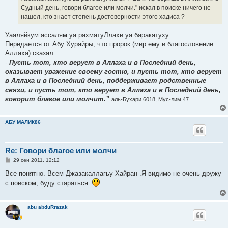
н
Судный день, говори благое или молчи." искал в поиске ничего не
и
е
нашел, кто знает степень достоверности этого хадиса ?
Уааляйкум ассалям уа рахматуЛлахи уа баракятуху.
Передается от Абу Хурайры, что пророк (мир ему и благословение
Аллаха) сказал:
-
Пусть тот, кто верует в Аллаха и в Последний день,
оказывает уважение своему гостю, и пусть тот, кто верует
в Аллаха и в Последний день, поддерживает родственные
связи, и пусть тот, кто верует в Аллаха и в Последний день,
говорит благое или молчит.”
аль-Бухари 6018, Мус-лим 47.
АБУ МАЛИК86
Re: Говори благое или молчи
С
29 сен 2011, 12:12
о
о
Все понятно. Всем Джазакаллагьу Хайран .Я видимо не очень дружу
б
с поиском, буду стараться.
щ
е
н
и
abu abduRrazak
е