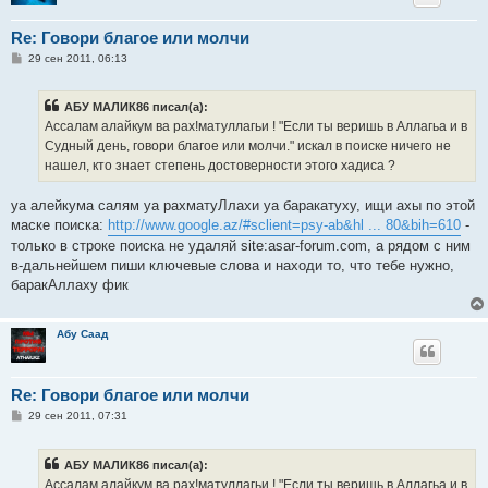
Re: Говори благое или молчи
С
29 сен 2011, 06:13
о
о
б
АБУ МАЛИК86 писал(а):
щ
е
Ассалам алайкум ва рах!матуллагьи ! "Если ты веришь в Аллагьа и в
н
Судный день, говори благое или молчи." искал в поиске ничего не
и
е
нашел, кто знает степень достоверности этого хадиса ?
уа алейкума салям уа рахматуЛлахи уа баракатуху, ищи ахы по этой
маске поиска:
http://www.google.az/#sclient=psy-ab&hl ... 80&bih=610
-
только в строке поиска не удаляй site:asar-forum.com, а рядом с ним
в-дальнейшем пиши ключевые слова и находи то, что тебе нужно,
баракАллаху фик
Абу Саад
Re: Говори благое или молчи
С
29 сен 2011, 07:31
о
о
б
АБУ МАЛИК86 писал(а):
щ
е
Ассалам алайкум ва рах!матуллагьи ! "Если ты веришь в Аллагьа и в