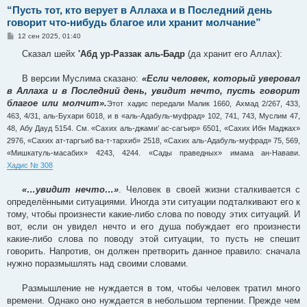
“Пусть тот, кто верует в Аллаха и в Последний день
говорит что-нибудь благое или хранит молчание”
С
12 сен 2025, 01:40
о
о
Сказал шейх
'Абд ур-Раззак аль-Бадр
(да хранит его Аллах):
б
щ
е
В версии Муслима сказано:
«Если человек, который уверовал
н
в Аллаха и в Последний день, увидит нечто, пусть говорит
и
е
благое или молчит».
Этот хадис передали Малик 1660, Ахмад 2/267, 433,
463, 4/31, аль-Бухари 6018, и в «аль-Адабуль-муфрад» 102, 741, 743, Муслим 47,
48, Абу Дауд 5154. См. «Сахих аль-джами’ ас-сагъир» 6501, «Сахих Ибн Маджах»
2976, «Сахих ат-таргъиб ва-т-тархиб» 2518, «Сахих аль-Адабуль-муфрад» 75, 569,
«Мишкатуль-масабих» 4243, 4244. «Сады праведных» имама ан-Навави.
Хадис № 308
«…увидит нечто…»
. Человек в своей жизни сталкивается с
определёнными ситуациями. Иногда эти ситуации подталкивают его к
тому, чтобы произнести какие-либо слова по поводу этих ситуаций. И
вот, если он увидел нечто и его душа побуждает его произнести
какие-либо слова по поводу этой ситуации, то пусть не спешит
говорить. Напротив, он должен претворить данное правило: сначала
нужно поразмышлять над своими словами.
Размышление не нуждается в том, чтобы человек тратил много
времени. Однако оно нуждается в небольшом терпении. Прежде чем