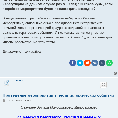
нерегулярно (в данном случае раз в 10 лет)? И каков хукм, если
подобное мероприятие будет происходить ежегодно?
В национальных республиках заметно набирают обороты
мероприятия, связанные либо с празднованием исторических
событий, либо с организацией траурных собраний по павшим в
разных исторических событиях. И поскольку активное участие
принимают в них и мусульмане, то ин ша Аллах будет полезно для
многих рассмотрение этой темы.
ДжазакумуЛлаху хайран.
A'mash
Проведение мероприятий в честь исторических событий
С
02 окт 2018, 14:00
о
о
С именем Аллаха Милостивого, Милосердного
б
щ
е
О мероприятиях, посвящённых