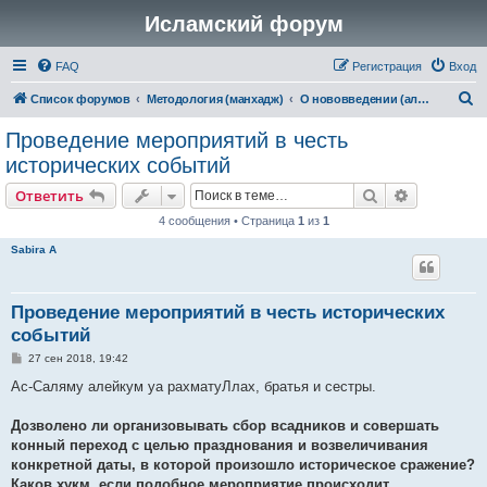
Исламский форум
FAQ
Регистрация
Вход
П
Список форумов
Методология (манхадж)
О нововведении (аль-бид’а)
о
Проведение мероприятий в честь
и
исторических событий
с
Поиск
Расширен
Ответить
к
4 сообщения • Страница
1
из
1
Sabira A
Проведение мероприятий в честь исторических
событий
С
27 сен 2018, 19:42
о
о
Ас-Саляму алейкум уа рахматуЛлах, братья и сестры.
б
щ
е
Дозволено ли организовывать сбор всадников и совершать
н
конный переход с целью празднования и возвеличивания
и
е
конкретной даты, в которой произошло историческое сражение?
Каков хукм, если подобное мероприятие происходит