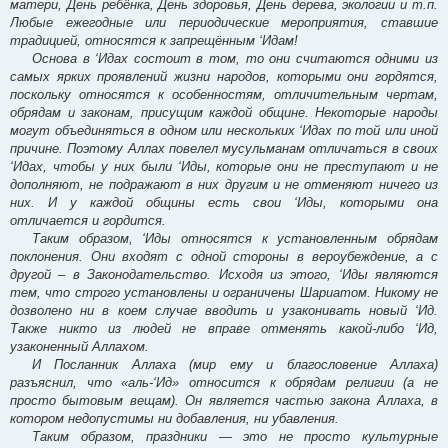
матери, День ребёнка, День здоровья, День дерева, экологии и т.п.
Любые ежегодные или периодические мероприятия, ставшие
традицией, относятся к запрещённым ‘Идам!
Основа в ‘Идах состоит в том, то они считаются одними из
самых ярких проявлений жизни народов, которыми они гордятся,
поскольку относятся к особенностям, отличительным чертам,
обрядам и законам, присущим каждой общине. Некоторые народы
могут объединяться в одном или нескольких ‘Идах по той или иной
причине. Поэтому Аллах повелел мусульманам отличаться в своих
‘Идах, чтобы у них были ‘Иды, которые они не преступают и не
дополняют, не подражают в них другим и не отменяют ничего из
них. И у каждой общины есть свои ‘Иды, которыми она
отличается и гордится.
Таким образом, ‘Иды относятся к установленным обрядам
поклонения. Они входят с одной стороны в вероубеждение, а с
другой – в Законодательство. Исходя из этого, ‘Иды являются
тем, что строго установлены и ограничены Шариатом. Никому не
дозволено ни в коем случае вводить и узаконивать новый ‘Ид.
Также никто из людей не вправе отменять какой-либо ‘Ид,
узаконенный Аллахом.
И Посланник Аллаха (мир ему и благословение Аллаха)
разъяснил, что «аль-‘Ид» относится к обрядам религии (а не
просто бытовым вещам). Он является частью закона Аллаха, в
котором недопустимы ни добавления, ни убавления.
Таким образом, праздники — это не просто культурные