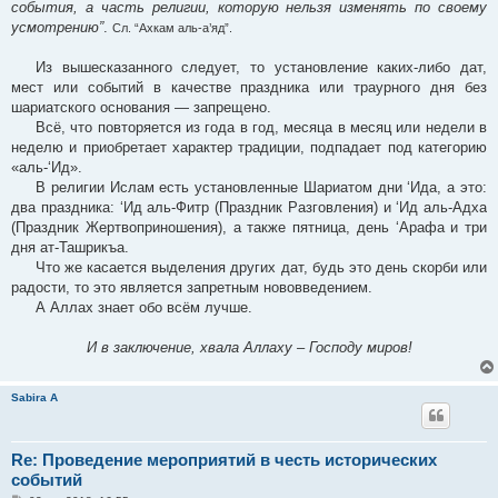
события, а часть религии, которую нельзя изменять по своему
усмотрению”
.
Сл. “Ахкам аль-а’яд”.
Из вышесказанного следует, то установление каких-либо дат,
мест или событий в качестве праздника или траурного дня без
шариатского основания — запрещено.
Всё, что повторяется из года в год, месяца в месяц или недели в
неделю и приобретает характер традиции, подпадает под категорию
«аль-‘Ид».
В религии Ислам есть установленные Шариатом дни ‘Ида, а это:
два праздника: ‘Ид аль-Фитр (Праздник Разговления) и ‘Ид аль-Адха
(Праздник Жертвоприношения), а также пятница, день ‘Арафа и три
дня ат-Ташрикъа.
Что же касается выделения других дат, будь это день скорби или
радости, то это является запретным нововведением.
А Аллах знает обо всём лучше.
И в заключение, хвала Аллаху – Господу миров!
Sabira A
Re: Проведение мероприятий в честь исторических
событий