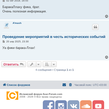
С
02 окт 2018, 16:55
о
о
БаракаЛлаху фика, брат.
б
Очень полезная информация.
щ
е
н
и
A'mash
е
Проведение мероприятий в честь исторических событий
С
20 апр 2025, 23:30
о
о
Уа фики барака-Ллах!
б
щ
е
н
и
Ответить
е
4 сообщения • Страница
1
из
1
Список форумов
Часовой пояс:
UTC+03:00
Исламский форум Asar-Forum.com
2008 - 2026 © Все права защищены
F
I
R
S
Y