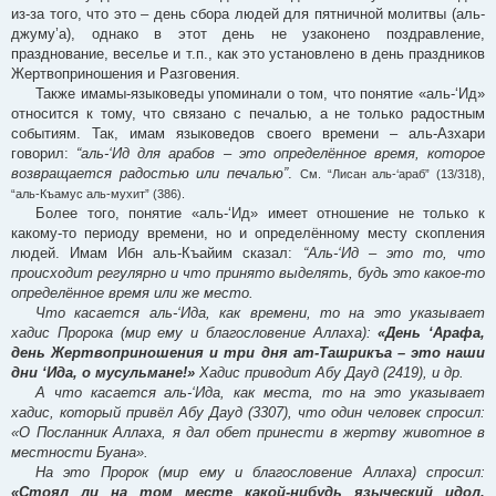
из-за того, что это – день сбора людей для пятничной молитвы (аль-
джуму’а), однако в этот день не узаконено поздравление,
празднование, веселье и т.п., как это установлено в день праздников
Жертвоприношения и Разговения.
Также имамы-языковеды упоминали о том, что понятие «аль-‘Ид»
относится к тому, что связано с печалью, а не только радостным
событиям. Так, имам языковедов своего времени – аль-Азхари
говорил:
“аль-‘Ид для арабов – это определённое время, которое
возвращается радостью или печалью”
.
См. “Лисан аль-‘араб” (13/318),
“аль-Къамус аль-мухит” (386).
Более того, понятие «аль-‘Ид» имеет отношение не только к
какому-то периоду времени, но и определённому месту скопления
людей. Имам Ибн аль-Къайим сказал:
“Аль-‘Ид – это то, что
происходит регулярно и что принято выделять, будь это какое-то
определённое время или же место.
Что касается аль-‘Ида, как времени, то на это указывает
хадис Пророка (мир ему и благословение Аллаха):
«День ‘Арафа,
день Жертвоприношения и три дня ат-Ташрикъа – это наши
дни ‘Ида, о мусульмане!»
Хадис приводит Абу Дауд (2419), и др.
А что касается аль-‘Ида, как места, то на это указывает
хадис, который привёл Абу Дауд (3307), что один человек спросил:
«О Посланник Аллаха, я дал обет принести в жертву животное в
местности Буана».
На это Пророк (мир ему и благословение Аллаха) спросил:
«Стоял ли на том месте какой-нибудь языческий идол,