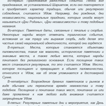
Во-первых: Празднование радостных событий. Любой вид
празднования, не установленный Шариатом, если оно повторяется
и приобретает характер традиции, обычая или регулярного
соблюдения, считается ‘Идом. Например, дни рождения, дни
независимости, национальные праздники, которые иногда могут
называться «Дни Родины», «Дни независимости» и тому подобные
названия.
Во-вторых: Памятные даты, связанные с печалью и скорбью.
Некоторые народы могут отмечать трагические события,
вспоминая их как траур или выражая скорбь, либо делая это
частью своей национальной идентичности, которой они гордятся.
В-третьих: Места, которые становятся объектами
паломничества, такие как мавзолеи, исторические памятники и
значимые места, а также любые места, которые народы
почитают без религиозного основания. Если посещение таких
мест становится регулярным, то это считается ‘Идом. Место,
которое посещают и превращают в объект паломничества,
относится к ‘Идом, как об этом упоминается в достоверной
Сунне.
В-четвёртых: Возрождение древних памятников и рынков в
виде обычаев или пережитков времён невежества и тому
подобное. Посещение и почитание таких мест, почитание их или
даже проявление к ним любого вида внимания считается
запрещённым ‘Идом.
В-пятых: Регулярные памятные дни и мероприятия, как День