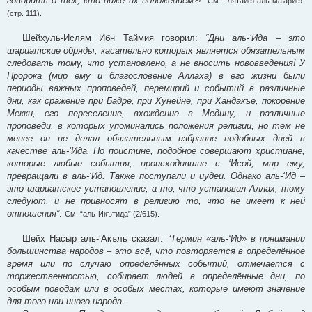
говорить о тех, кто ниже их положением?!”
См. “Лятаиф аль-ма’ариф”
(стр. 111).
Шейхуль-Ислям Ибн Таймия говорил:
“Дни аль-‘Ида – это
шариатские обряды, касательно которых является обязательным
следовать тому, что установлено, а не вносить нововведения! У
Пророка (мир ему и благословение Аллаха) в его жизни были
периоды важных проповедей, перемирий и событий в различные
дни, как сражение при Бадре, при Хунейне, при Хандакъе, покорение
Мекки, его переселение, вхождение в Медину, и различные
проповеди, в которых упоминались положения религии, но тем не
менее он не делал обязательным избрание подобных дней в
качестве аль-‘Ида. Но поистине, подобное совершают христиане,
которые любые события, происходившие с ‘Исой, мир ему,
превращали в аль-‘Ид. Также поступали и иудеи. Однако аль-‘Ид –
это шариатское установление, а то, что установил Аллах, тому
следуют, и не привносят в религию то, что не имеет к ней
отношения”
.
См. “аль-Икътида” (2/615).
Шейх Насыр аль-‘Акъль сказал:
“Термин «аль-‘Ид» в понимании
большинства народов – это всё, что повторяется в определённое
время или по случаю определённых событий, отмечается с
торжественностью, собирает людей в определённые дни, по
особым поводам или в особых местах, которые имеют значение
для того или иного народа.