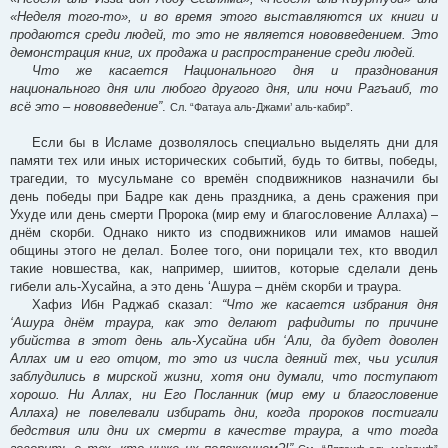
«Неделя того-то», и во время этого выставляются их книги и
продаются среди людей, то это не является нововведением. Это
демонстрация книг, их продажа и распространение среди людей.
Что же касается Национального дня и празднования
национального дня или любого другого дня, или ночи Рагъаиб, то
всё это – нововведение”
.
Сл. “Фатауа аль-Джами’ аль-кабир”.
Если бы в Исламе дозволялось специально выделять дни для
памяти тех или иных исторических событий, будь то битвы, победы,
трагедии, то мусульмане со времён сподвижников назначили бы
день победы при Бадре как день праздника, а день сражения при
Ухуде или день смерти Пророка (мир ему и благословение Аллаха) –
днём скорби. Однако никто из сподвижников или имамов нашей
общины этого не делал. Более того, они порицали тех, кто вводил
такие новшества, как, например, шиитов, которые сделали день
гибели аль-Хусайна, а это день ‘Ашура – днём скорби и траура.
Хафиз Ибн Раджаб сказал:
“Что же касается избрания дня
‘Ашура днём траура, как это делают рафидиты по причине
убийства в этот день аль-Хусайна ибн ‘Али, да будет доволен
Аллах им и его отцом, то это из числа деяний тех, чьи усилия
заблудились в мирской жизни, хотя они думали, что поступают
хорошо. Ни Аллах, ни Его Посланник (мир ему и благословение
Аллаха) не повелевали избирать дни, когда пророков постигали
бедствия или дни их смерти в качестве траура, а что тогда