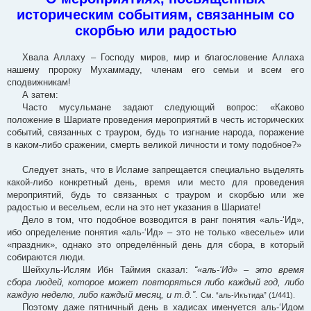
н
историческим событиям, связанным со
и
е
скорбью или радостью
Хвала Аллаху – Господу миров, мир и благословение Аллаха
нашему пророку Мухаммаду, членам его семьи и всем его
сподвижникам!
А затем:
Часто мусульмане задают следующий вопрос: «Каково
положение в Шариате проведения мероприятий в честь исторических
событий, связанных с трауром, будь то изгнание народа, поражение
в каком-либо сражении, смерть великой личности и тому подобное?»
Следует знать, что в Исламе запрещается специально выделять
какой-либо конкретный день, время или место для проведения
мероприятий, будь то связанных с трауром и скорбью или же
радостью и весельем, если на это нет указания в Шариате!
Дело в том, что подобное возводится в ранг понятия «аль-‘Ид»,
ибо определение понятия «аль-‘Ид» – это не только «веселье» или
«праздник», однако это определённый день для сбора, в который
собираются люди.
Шейхуль-Ислям Ибн Таймия сказал:
“«аль-‘Ид» – это время
сбора людей, которое может повторяться либо каждый год, либо
каждую неделю, либо каждый месяц, и т.д.”
.
См. “аль-Икътида” (1/441).
Поэтому даже пятничный день в хадисах именуется аль-‘Идом