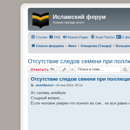
Исламский форум
Знание прежде всего
Ссылки
FAQ
Фуркан Радио
Асар Портал
О фо
Список форумов
Фикх
Очищение (Тахара)
Большое
Отсутствие следов семени при полл
П
Ответить
Отсутствие следов семени при поллюци
С
abdulWadud
»
04 янв 2024, 05:14
о
о
Ас саляму алейкум.
б
Стыдный вопрос…
щ
е
Если человек уверен что кончил во сне , но все равно
н
и
е