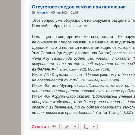
Отсутствие следов семени при поллюции
С
A'mash
»
05 янв 2024, 01:08
о
о
Этот вопрос уже обсуждался на форуме в разделе о то
б
Пользуйся, брат, поисковиком.
щ
е
н
Поллюция во сне, эротические сны, оргазм – НЕ нару
и
е
не обнаружил следов семени, а женщина не видит выде
Доводом на это является известный хадис от матери п
Умм Саляма (да будет доволен ею Аллах) рассказыва
жена Абу Тальхи (да будет ими Аллах), и сказала:
искупаться, если во сне у неё случится поллюция
выделения»
”
.
аль-Бухари (282), Муслим (314).
Имам Ибн Къудама сказал:
“Пророк (мир ему и благо
не совершается гъусль”
.
См. “аль-Мугъни” (1/200).
Имам Ибн аль-Мунзир сказал:
“Единогласны все, от к
или во сне он совершает половой акт, а после пробуж
Имам Ибн Абдуль-Барр сказал:
“Единогласны учёные в
обнаружил жидкость, и не было у него следов выделе
оргазм с выделением, то он обязан совершать гъусл
во сне, кроме как при выделении”
.
См. “ат-Тамхид” (8/337).
Ответить