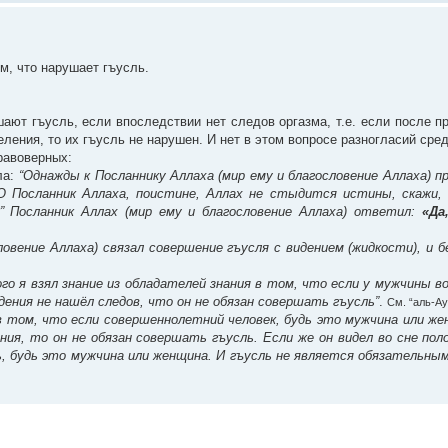
м, что нарушает гъусль.
шают гъусль, если впоследствии нет следов оргазма, т.е. если после 
ления, то их гъусль не нарушен. И нет в этом вопросе разногласий сре
равоверных:
ла:
“Однажды к Посланнику Аллаха (мир ему и благословение Аллаха) 
 “О Посланник Аллаха, поистине, Аллах не стыдится истины, скажи,
?” Посланник Аллах (мир ему и благословение Аллаха) ответил:
«Да
словение Аллаха) связал совершение гъусля с видением (жидкости), и 
ого я взял знание из обладателей знания в том, что если у мужчины в
дения не нашёл следов, что он не обязан совершать гъусль”
.
См. “аль-Ау
 том, что если совершеннолетний человек, будь это мужчина или жен
ния, то он не обязан совершать гъусль. Если же он видел во сне по
ь, будь это мужчина или женщина. И гъусль не является обязательны