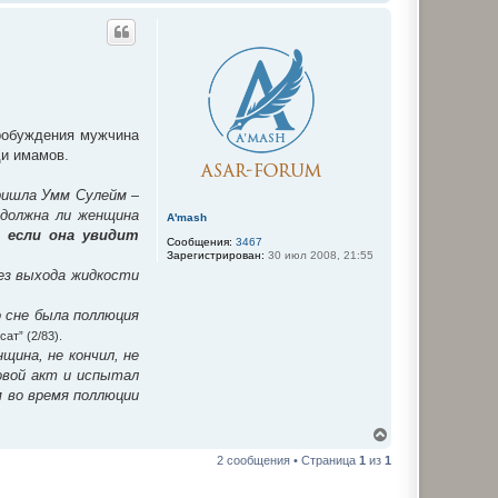
е
р
н
у
т
ь
с
я
к
пробуждения мужчина
н
ди имамов.
а
ч
а
пришла Умм Сулейм –
л
 должна ли женщина
A'mash
у
, если она увидит
Сообщения:
3467
Зарегистрирован:
30 июл 2008, 21:55
без выхода жидкости
о сне была поллюция
сат” (2/83).
щина, не кончил, не
ловой акт и испытал
м во время поллюции
В
е
2 сообщения • Страница
1
из
1
р
н
у