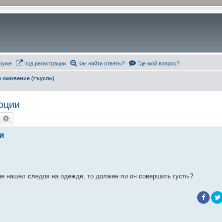
руме
Код регистрации
Как найти ответы?
Где мой вопрос?
 омовение (гъусль)
юции
оиск
Расширенный поиск
и
 не нашел следов на одежде, то должен ли он совершить гусль?