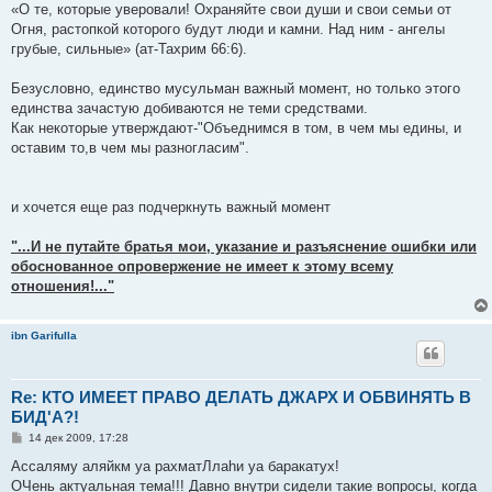
«О те, которые уверовали! Охраняйте свои души и свои семьи от
Огня, растопкой которого будут люди и камни. Над ним - ангелы
грубые, сильные» (ат-Тахрим 66:6).
Безусловно, единство мусульман важный момент, но только этого
единства зачастую добиваются не теми средствами.
Как некоторые утверждают-"Объеднимся в том, в чем мы едины, и
оставим то,в чем мы разногласим".
и хочется еще раз подчеркнуть важный момент
"...И не путайте братья мои, указание и разъяснение ошибки или
обоснованное опровержение не имеет к этому всему
отношения!..."
ibn Garifulla
Re: КТО ИМЕЕТ ПРАВО ДЕЛАТЬ ДЖАРХ И ОБВИНЯТЬ В
БИД'А?!
С
14 дек 2009, 17:28
о
о
Ассаляму аляйкм уа рахматЛлаhи уа баракатух!
б
ОЧень актуальная тема!!! Давно внутри сидели такие вопросы, когда
щ