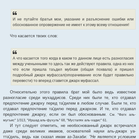
И не путайте братья мои, указание и разъяснение ошибки или
обоснованное опровержение не имеет к этому всему отношения!
Что касается твоих слов:
А что касается того когда в каком то данном лице есть разногласия
между ученынными то здесь так же действуют правила. одна из них
что если пришла таъдил мубхам (общая похвала) и пришел
подробный джарх муфассал(опорачивание если будет правильно
перевести) то вперед ставится джарх муфассал.
Относительно этого правила брат мой было ведь известное
разногласие среди мухаддисов. Среди них были те, кто отдавал
предпочтение джарху перед та'дилем в любом случае. Были те, кто
отдавал предпочтение та'дилю перед джархом. И те, кто отдавал
предпочтение джарху, если он был обоснованным.
См. "Фатх аль-
мугъис" 1/313, "Иршад аль-фухуль" 68, "Мусталях аль-хадис" 61.
И тут следует отметить, не необоснованный джарх встречался
даже среди великих имамов, основателей науки аль-джарх уа-
тта'диль, ведь как сказал имам аз-Захаби:
“Не является условием