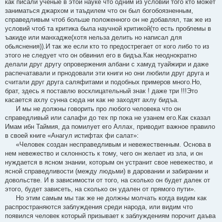
как писали ученые в этой науке что одним из условий того кто может
заниматься джархом и таъдилем что он был богобоязненным,
справедливым чтоб больше положенного он не добавлял, так же из
условий чтоб та критика была научной критикой(то есть проблемы в
ъакиде или манхадже(хотя нельза делить но написал для
обьяснения)).И так же если кто то предострегает от кого либо то из
этого не следует что он обвинил его в бидъа.Как неоднократно
делали друг другу опровержения албани с хамуд туайжири и даже
распечатавали и прнодовали эти книги но они любили друг друга и
считали друг друга саляфитами и подобных примеров много.Но,
брат, здесь я поставлю восклицательный знак ! даже три !!!Это
касается ахлу сунна сюда ни как не заходят ахлу бидъа.
И мы не должны говорить про любого человека что он
справедливый или салафи до тех пр пока не узанем его.Как сказал
Имам ибн Таймия, да помилует его Аллах, приводит важное правило
в своей книге «Анагул истифтах фи салат»:
«Человек создан несправедливым и невежественным. Основа в
нем невежество и склонность к тому, чего он желает из зла, и он
нуждается в ясном знании, которым он устранит свое невежество, и
ясной справедливости (между людьми) в даровании и забирании и
довольстве. И в зависимости от того, на сколько он будет далек от
этого, будет зависеть, на сколько он удален от прямого пути».
Но этим самым мы так же не должны молчать когда видим как
распространяются заблуждения среди народа, или видим что
появился человек который призывает к заблуждениям порочит даъва