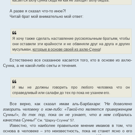
касается ахлу сунна сюда ни как не заходят ахлу бидъа.
А разве я сказал что-то иное?!
Читай брат мой внимательно мой ответ:
Я хочу также сделать наставление русскоязычным братьям, чтобы
они оставили эти крайности и не обвиняли друг на друга и других
мусульман,
которые в основе своей из ахлю-Сунна
!
Естественно все сказанное касается того, кто в основе из ахлю-
Сунна, а не какой-либо секты и течения.
И мы не должны говорить про любого человека что он
справедливый или салафи до тех пр пока не узанем его.
Все верно, как сказал имам аль-Барбахари:
“Не дозволено
говорить человеку о ком-либо: «Такой-то является приверженцем
Сунны!», до тех пор, пока он не узнает, что в нем собрались
качества Сунны!”
См. “Шарху-Ссунна” 57.
Известно, что наиболее правильное мнение имамов в том, что
основа в человеке – это неизвестность, пока не станет ясно о его