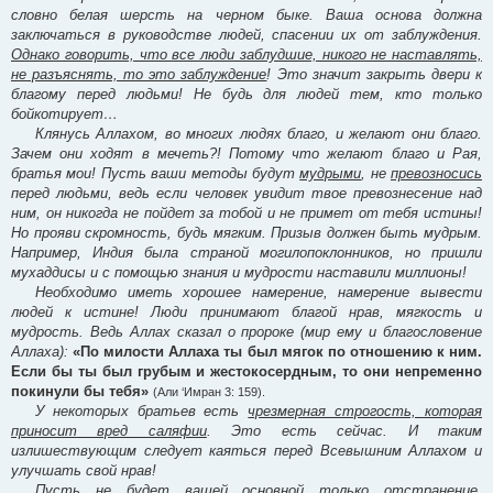
словно белая шерсть на черном быке. Ваша основа должна
заключаться в руководстве людей, спасении их от заблуждения.
Однако говорить, что все люди заблудшие, никого не наставлять,
не разъяснять, то это заблуждение
! Это значит закрыть двери к
благому перед людьми! Не будь для людей тем, кто только
бойкотирует…
Клянусь Аллахом, во многих людях благо, и желают они благо.
Зачем они ходят в мечеть?! Потому что желают благо и Рая,
братья мои! Пусть ваши методы будут
мудрыми
, не
превозносись
перед людьми, ведь если человек увидит твое превознесение над
ним, он никогда не пойдет за тобой и не примет от тебя истины!
Но прояви скромность, будь мягким. Призыв должен быть мудрым.
Например, Индия была страной могилопоклонников, но пришли
мухаддисы и с помощью знания и мудрости наставили миллионы!
Необходимо иметь хорошее намерение, намерение вывести
людей к истине! Люди принимают благой нрав, мягкость и
мудрость. Ведь Аллах сказал о пророке (мир ему и благословение
Аллаха):
«По милости Аллаха ты был мягок по отношению к ним.
Если бы ты был грубым и жестокосердным, то они непременно
покинули бы тебя»
(Али ‘Имран 3: 159).
У некоторых братьев есть
чрезмерная строгость, которая
приносит вред саляфии
. Это есть сейчас. И таким
излишествующим следует каяться перед Всевышним Аллахом и
улучшать свой нрав!
Пусть не будет вашей основной только отстранение,