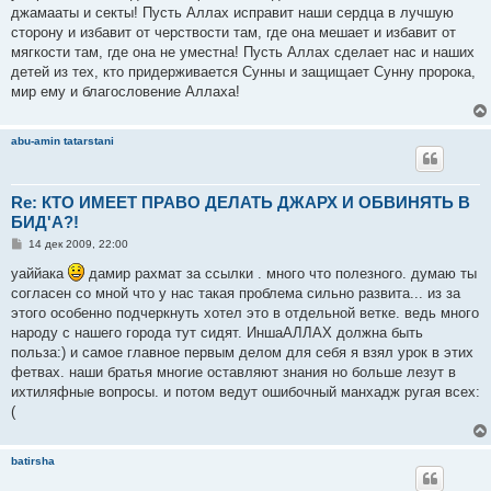
джамааты и секты! Пусть Аллах исправит наши сердца в лучшую
сторону и избавит от черствости там, где она мешает и избавит от
мягкости там, где она не уместна! Пусть Аллах сделает нас и наших
детей из тех, кто придерживается Сунны и защищает Сунну пророка,
мир ему и благословение Аллаха!
abu-amin tatarstani
Re: КТО ИМЕЕТ ПРАВО ДЕЛАТЬ ДЖАРХ И ОБВИНЯТЬ В
БИД'А?!
С
14 дек 2009, 22:00
о
о
уаййака
дамир рахмат за ссылки . много что полезного. думаю ты
б
согласен со мной что у нас такая проблема сильно развита... из за
щ
е
этого особенно подчеркнуть хотел это в отдельной ветке. ведь много
н
народу с нашего города тут сидят. ИншаАЛЛАХ должна быть
и
е
польза:) и самое главное первым делом для себя я взял урок в этих
фетвах. наши братья многие оставляют знания но больше лезут в
ихтиляфные вопросы. и потом ведут ошибочный манхадж ругая всех:
(
batirsha