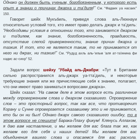
Однако
он должен быть ученым, богобоязненным, у которого есть
опыт в знании о причинах джарха и та’диля
!”
См. “Фадаих уа насаих”
150.
Говорит шейх Мукъбиль, приведя слова аль-Люкнауи
относительно условий того, кто имеет право делать джарх и та’диль:
“Необходимы условия в отношении того, кто занимается джархом
и та'дилем, как знание, богобоязненность, правдивость,
отсутствие слепой приверженности, знание причин джарха и
тазкия. И тот, кто не является таким, то не принимается от
него ни джрах, ни тазкие!”
См. “Рудуд ахль аль-‘ильм ‘аля ат-та’инина фи
хадис ас-сихр” 52.
Задали вопрос
шейху ‘Убайд аль-Джабри
: «Тут в Британии
сильно распространился аль-джарх уа-тта’диль, и некоторые
требующие знания или же причисляющие себя к знанию, полагают,
что они имеют право заниматься вопросами джарха».
Шейх сказал:
“На самом деле в этом вопросе есть различение
между опровержением слова и джархом сказавшего. Опровержение
слов – это просторный вопрос, так как все, что противоречит
Корану и Сунне опровергается сказавшему это и не принимается,
кто бы он ни был! Однако джарх самого сказавшего ошибку,
то в
этом вопросе не спешите
! Барака-Ллаху фикум! Клянусь Аллахом,
я даю вам наставление, и мы желаем для вас блага так же, как
желаем его для себя и наших детей! Мы желаем для вас
объединения вашего слова и опасаемся для вас раскола.