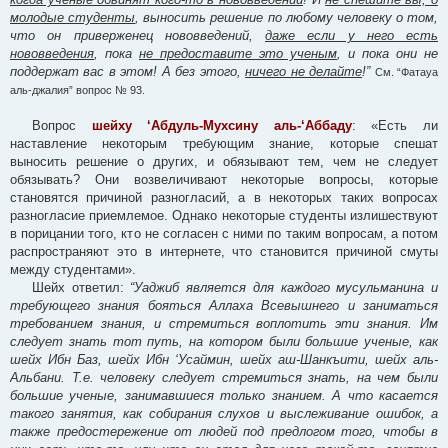
молодые студенты
, выносить решение по любому человеку о том,
что он приверженец нововведений,
даже если у него есть
нововведения
, пока
не предоставите это ученым
, и пока они не
поддержат вас в этом! А без этого,
ничего не делайте
!”
См. “Фатауа
аль-джалия” вопрос № 93.
Вопрос
шейху ‘Абдуль-Мухсину аль-‘Аббаду
: «Есть ли
наставление некоторым требующим знание, которые спешат
выносить решение о других, и обязывают тем, чем не следует
обязывать? Они возвеличивают некоторые вопросы, которые
становятся причиной разногласий, а в некоторых таких вопросах
разногласие приемлемое. Однако некоторые студенты излишествуют
в порицании того, кто не согласен с ними по таким вопросам, а потом
распространяют это в интернете, что становится причиной смуты
между студентами».
Шейх ответил:
“Уаджиб является для каждого мусульманина и
требующего знания бояться Аллаха Всевышнего и заниматься
требованием знания, и стремиться воплотить эти знания. Им
следует знать тот путь, на котором были большие ученые, как
шейх Ибн Баз, шейх Ибн ‘Усаймин, шейх аш-Шанкъити, шейх аль-
Альбани. Т.е. человеку следует стремиться знать, на чем были
большие ученые, занимавшиеся только знанием. А что касается
такого занятия, как собирания слухов и выслеживание ошибок, а
также предостережение от людей под предлогом того, чтобы в