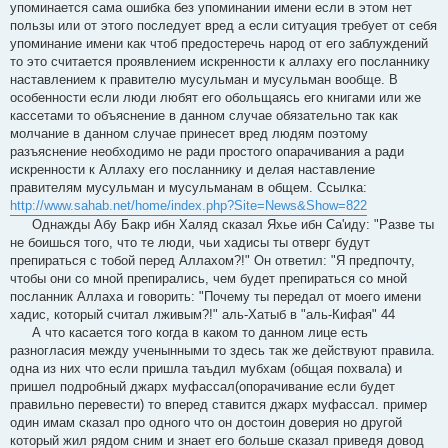
упоминается сама ошибка без упоминании имени если в этом нет
пользы или от этого последует вред а если ситуация требует от себя
упоминание имени как чтоб предостеречь народ от его заблуждений
то это считается проявлением искренности к аллаху его посланнику
наставлением к правителю мусульман и мусульман вообще. В
особенности если люди любят его обольщаясь его книгами или же
кассетами то объяснение в данном случае обязательно так как
молчание в данном случае принесет вред людям поэтому
разъяснение необходимо не ради простого опарачивания а ради
искренности к Аллаху его посланнику и делая наставление
правителям мусульман и мусульманам в общем. Ссылка:
http://www.sahab.net/home/index.php?Site=News&Show=822
Однажды Абу Бакр ибн Халяд сказал Яхье ибн Са'иду: "Разве ты
не боишься того, что те люди, чьи хадисы ты отверг будут
препираться с тобой перед Аллахом?!" Он ответил: "Я предпочту,
чтобы они со мной препирались, чем будет препираться со мной
посланник Аллаха и говорить: "Почему ты передал от моего имени
хадис, который считал лживым?!" аль-Хатыб в "аль-Кифая" 44
А что касается того когда в каком то данном лице есть
разногласия между ученынными то здесь так же действуют правила.
одна из них что если пришла таъдил мубхам (общая похвала) и
пришел подробный джарх муфассал(опорачивание если будет
правильно перевести) то вперед ставится джарх муфассал. пример
один имам сказал про одного что он достоин доверия но другой
который жил рядом сним и знает его больше сказал приведя довод