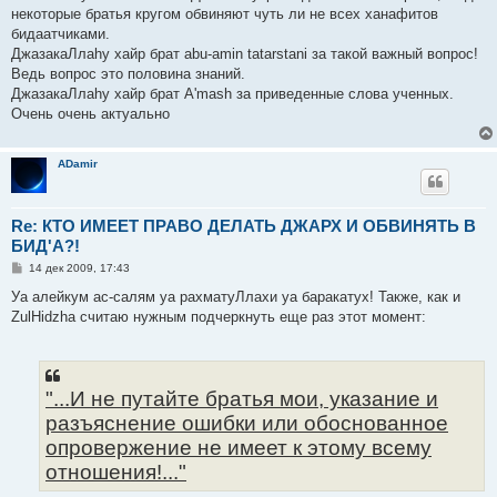
е
некоторые братья кругом обвиняют чуть ли не всех ханафитов
н
бидаатчиками.
и
е
ДжазакаЛлаhу хайр брат abu-amin tatarstani за такой важный вопрос!
Ведь вопрос это половина знаний.
ДжазакаЛлаhу хайр брат А'mash за приведенные слова ученных.
Очень очень актуально
ADamir
Re: КТО ИМЕЕТ ПРАВО ДЕЛАТЬ ДЖАРХ И ОБВИНЯТЬ В
БИД'А?!
С
14 дек 2009, 17:43
о
о
Уа алейкум ас-салям уа рахматуЛлахи уа баракатух! Также, как и
б
ZulHidzha считаю нужным подчеркнуть еще раз этот момент:
щ
е
н
и
е
"...И не путайте братья мои, указание и
разъяснение ошибки или обоснованное
опровержение не имеет к этому всему
отношения!..."