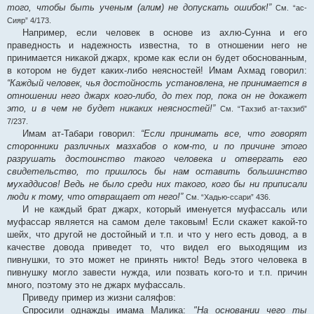
того, чтобы быть ученым (алим) не допускать ошибок!”
См. “ас-
Сияр” 4/173.
Например, если человек в основе из ахлю-Сунна и его
праведность и надежность известна, то в отношении него не
принимается никакой джарх, кроме как если он будет обоснованным,
в котором не будет каких-либо неясностей! Имам Ахмад говорил:
“Каждый человек, чья достойность установлена, не принимается в
отношении него джарх кого-либо, до тех пор, пока он не докажет
это, и в чем не будет никаких неясностей!”
См. “Тахзиб ат-тахзиб”
7/237.
Имам ат-Табари говорил:
“Если принимать все, что говорят
сторонники различных мазхабов о ком-то, и по причине этого
разрушать достоинство такого человека и отвергать его
свидетельство, то пришлось бы нам оставить большинство
мухаддисов! Ведь не было среди них такого, кого бы ни приписали
люди к тому, что отвращает от него!”
См. “Хадью-ссари” 436.
И не каждый брат джарх, который именуется муфассаль или
муфассар является на самом деле таковым! Если скажет какой-то
шейх, что другой не достойный и т.п. и что у него есть довод, а в
качестве довода приведет то, что видел его выходящим из
пивнушки, то это может не принять никто! Ведь этого человека в
пивнушку могло завести нужда, или позвать кого-то и т.п. причин
много, поэтому это не джарх муфассаль.
Приведу пример из жизни саляфов:
Спросили однажды имама Малика:
"На основании чего ты