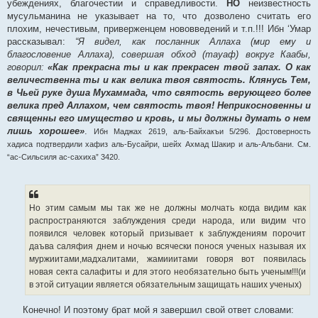
убеждениях, благочестии и справедливости.
НО
неизвестность
мусульманина не указывает на то, что дозволено считать его
плохим, нечестивым, приверженцем нововведений и т.п.!!! Ибн ‘Умар
рассказывал:
“Я видел, как посланник Аллаха (мир ему и
благословение Аллаха), совершая обход (тауаф) вокруг Каабы,
говорил:
«Как прекрасна ты и как прекрасен твой запах. О как
величественна ты и как велика твоя святость. Клянусь Тем,
в Чьей руке душа Мухаммада, что святость верующего более
велика пред Аллахом, чем святость твоя! Неприкосновенны и
священны его имущество и кровь, и мы должны думать о нем
лишь хорошее»
.
Ибн Маджах 2619, аль-Байхакъи 5/296. Достоверность
хадиса подтвердили хафиз аль-Бусайри, шейх Ахмад Шакир и аль-Альбани. См.
“ас-Сильсиля ас-сахиха” 3420.
Но этим самым мы так же не должны молчать когда видим как
распространяются заблуждения среди народа, или видим что
появился человек который призывает к заблуждениям порочит
даъва саляфия днем и ночью всячески понося ученых называя их
муржиитами,мадхалитами, жамииитами говоря вот появилась
новая секта салафиты и для этого необязательно быть ученым!!!(и
в этой ситуации является обязательным защищать наших ученых)
Конечно! И поэтому брат мой я завершил свой ответ словами: