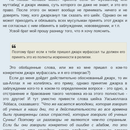
муттабид' и джарх имама, суть которого он даже не знает, и это его
право. После этого он может вообще не принимать ничего и не
доверять тому, кого джарханул так сказать его шейх. Однако он не
может приходить и обязывать всех мусульман принять этот джарх и
не согласных с ним обвинять в заблуждении, нововведении, и т.п.
Усвой брат мой прошу разницу того, что я хочу пояснить.
Поэтому брат если к тебе пришел джарх муфассал ты должен его
принять это из полноты искренности в религии.
Это обобщенные слова, или же ко мне пришел о ком-то
конкретном джарх муфассаль и я его отвергаю?)
Если до меня дойдет действительно обоснованный джарх, то ин
ша-Аллах я не колеблясь его приму, однако принятие джарха в
заблуждении кого-то в коком-то определенном вопросе - это одно, а
отстранение и бракование такого человека из-за этого полностью -
это другое! И тут уместно привести слова шейха Уасыюллаха
'Аббаса, сказавшего:
"Что же касается молодежи, которая говорит
об ученых в наши дни, то в действительности во все времена
были приверженцы своих страстей, которые говорили об ученых
Сунны! Поэтому их разговоры не являются чем-то странным.
Если бы они говорили конкретно об ошибке с адабом, то это