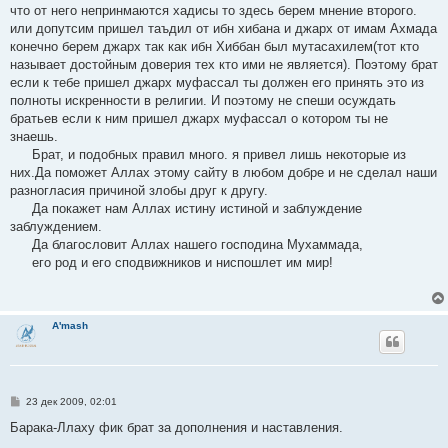
что от него непринмаются хадисы то здесь берем мнение второго.
или допутсим пришел таъдил от ибн хибана и джарх от имам Ахмада
конечно берем джарх так как ибн Хиббан был мутасахилем(тот кто
называет достойным доверия тех кто ими не является). Поэтому брат
если к тебе пришел джарх муфассал ты должен его принять это из
полноты искренности в религии. И поэтому не спеши осуждать
братьев если к ним пришел джарх муфассал о котором ты не
знаешь.
Брат, и подобных правил много. я привел лишь некоторые из
них.Да поможет Аллах этому сайту в любом добре и не сделал наши
разногласия причиной злобы друг к другу.
Да покажет нам Аллах истину истиной и заблуждение
заблуждением.
Да благословит Аллах нашего господина Мухаммада,
его род и его сподвижников и ниспошлет им мир!
A'mash
С
23 дек 2009, 02:01
о
о
Барака-Ллаху фик брат за дополнения и наставления.
б