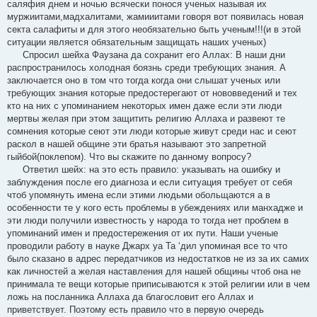
саляфия днем и ночью всячески понося ученых называя их
муржиитами,мадхалитами, жамииитами говоря вот появилась новая
секта салафиты и для этого необязательно быть ученым!!!(и в этой
ситуации является обязательным защищать наших ученых)
Спросил шейха Фаузана да сохранит его Аллах: В наши дни
распространилось холодная боязнь среди требующих знания. А
заключается оно в том что тогда когда они слышат ученых или
требующих знания которые предостерегают от нововведений и тех
кто на них с упоминанием некоторых имен даже если эти люди
мертвы желая при этом защитить религию Аллаха и развеют те
сомнения которые сеют эти люди которые живут среди нас и сеют
раскол в нашей общине эти братья называют это запретной
гыйбой(поклепом). Что вы скажите по данному вопросу?
Ответил шейх: на это есть правило: указывать на ошибку и
заблуждения после его диагноза и если ситуация требует от себя
чтоб упомянуть имена если этими людьми обольщаются а в
особенности те у кого есть проблемы в убеждениях или манхадже и
эти люди получили известность у народа то тогда нет проблем в
упоминаний имен и предостережения от их пути. Наши ученые
проводили работу в науке Джарх уа Та ‘дил упоминая все то что
было сказано в адрес передатчиков из недостатков не из за их самих
как личностей а желая наставления для нашей общины чтоб она не
принимала те вещи которые приписываются к этой религии или в чем
ложь на посланника Аллаха да благословит его Аллах и
приветствует. Поэтому есть правило что в первую очередь