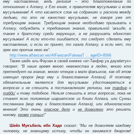
ему наставление, ведь религия – это благопожелание по
отношению к Аллаху, к Его книге, к правителям мусульман и всем
мусульманам! А что касается слов на собраниях и раскола между
людьми, то это не качество мусульман, не говоря уже от
требующем знание. Требующим знание необходимо призывать к
Аллаху, побуждать к требованию знания, правильной ‘акъиде, а
также к братству среди верующих, а не разрушать единство
мусульман! А если кто-то ошибается, то следует сделать ему
наставление, и если он принял, то хвала Аллаху, а если нет, то
грех его против него же”.
http://www.alfawzan.ws/AlFawzan/FatwaaT ... ageID=8566
Также шейх аль-Фаузан в своей книжке «ат-Такфир уа дауабитух»
говорил:
“В наше время много невежества в людях, много кто
претендует на знание, много чтецов и мало факъихов, как об этом
извещал пророк (мир ему и благословение Аллаха). И поэтому
обязательным является для мусульман удостоверяться в
вопросах и не спешить в постановлениях религии, как
такфир
и
табди’
и тому подобное. Нельзя спешить в этих вопросах, пока не
станет ясно положение шариатское из Книги Аллаха, или Сунны
посланника (мир ему и благословение Аллаха), или единогласного
мнения! Это очень
опасное дело
и
не дозволено
это решать
никому,
кроме ученых
!”
Шейх Мукъбиль ибн Хади
сказал:
“Мы не дозволяем каждому
человеку, не знающему истину, чтобы он занимался джархом!