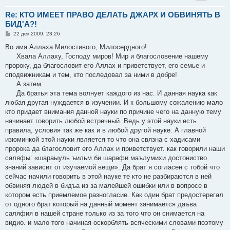
Re: КТО ИМЕЕТ ПРАВО ДЕЛАТЬ ДЖАРХ И ОБВИНЯТЬ В
БИД'А?!
С
22 дек 2009, 23:26
о
о
Во имя Аллаха Милостивого, Милосердного!
б
Хвала Аллаху, Господу миров! Мир и благословение нашему
щ
е
пророку, да благословит его Аллах и приветствует, его семье и
н
сподвижникам и тем, кто последовал за ними в добре!
и
е
А затем:
Да братья эта тема волнует каждого из нас. И данная наука как
любая другая нуждается в изучении. И к большому сожалению мало
кто придает внимания данной науки по причине чего на данную тему
начинает говорить любой встречный. Ведь у этой науки есть
правила, условия так же как и в любой другой науке. А главной
изюминкой этой науки является то что она связна с хадисами
пророка да благословит его Аллах и приветствует. как говорили наши
саляфы: «шараыуль ъильм би шарафи маълумихи достониство
знаний зависит от изучаемой вещи». Да брат я согласен с тобой что
сейчас начили говорить в этой науке те кто не разбираются в ней
обвиняя людей в бидъа из за малейшей ошибки или в вопросе в
котором есть приемлемое разногласие. Как один брат предостерегал
от одного брат который на данный момент занимается даъва
саляфия в нашей стране только из за того что он снимается на
видио. и мало того начиная оскорблять всяческими словами поэтому