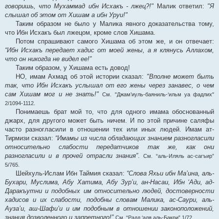
говоришь, что Мухаммад ибн Исхакъ - лжец?!"
Малик ответил:
"Я
слышал об этом от Хишам а ибн Уруи!"
Таким образом не было у Малика явного доказательства тому,
что Ибн Исхакъ был лжецом, кроме слов Хишама.
Потом спрашивают самого Хишама об этом же, и он отвечает:
“Ибн Исхакъ передает хадис от моей жены, а я клянусь Аллахом,
что он никогда не видел ее!”
Таким образом, у Хишама есть довод!
НО, имам Ахмад об этой истории сказал:
"Вполне может быть
так, что Ибн Исхакъ услышал от его жены через занавес, о чем
сам Хишам мог и не знать!"
См. "Джам’иуль-баяниль-‘ильм уа фадлих"
2/1094-1112.
Понимаешь брат мой то, что для одного имама обоснованный
джарх, для другого может быть ничем. И по этой причине саляфы
часто разногласили в отношении тех или иных людей. Имам ат-
Тирмизи сказал:
“Имамы из числа обладающих знанием разногласили
относительно слабости передатчиков так же, как они
разногласили и в прочей отрасли знания”
.
См. “аль-Иляль ас-сагъир”
5/765.
Шейхуль-Ислам Ибн Таймия сказал:
“Слова Яхьи ибн Ма’ина, аль-
Бухари, Муслима, Абу Хатима, Абу Зур’и, ан-Насаи, Ибн ‘Ади, ад-
Даракъутни и подобных им относительно людей, достоверности
хадисов и их слабости, подобны словам Малика, ас-Саури, аль-
Ауза’и, аш-Шафи’и и им подобным в отношении законоположений,
знания дозволенного и запретного!”
См. “Радд ‘аля аль-Бакри” 1/72.