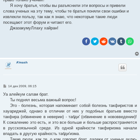
Я хочу братья, чтобы вы разъяснили эти вопросы и привели
слова ученых на эту тему, чтобы те братья поняли свои ошибки и
извлекли пользу, так как я знаю, что некоторые такие люди
посещают этот форум и читают его.
ДжазакумуЛлаху хайран!
A'mash
С
14 дек 2009, 06:15
о
о
Уа алейкум салам брат.
б
Ты поднял весьма важный вопрос!
щ
е
Это - болезнь, которая напоминает собой болезнь такфиристов и
н
хауариджей, однако в отличии от них у подобных братьев вместо
и
е
такфира (обвинение в неверии) - табди' (обвинение в нововведении)!
К сожалению это есть, и это все больше и больше распространяется
в русскоязычной среде. Из одной крайности такфиризма начали
впадать в другую крайность табди'изма.
Такие люди, как те, о ком говорит брат, далеки от ученых ахлю-