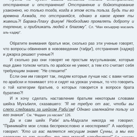
отстранение и отстранение! Отстранение и бойкотирование
узаконено, но только тогда, когда в этом есть польза. Будь ты во
времена Ахмада, то отстраняйся, однако в какое время ты
живешь?! Барака-Ллаху фикум! Необходимо проявлять доброту и
терпение, и приближать людей к благому”
.
Сл. “Ман юкъаррир масаиль
аль-хаджр”.
Обратите внимания братья мои, сколько раз эти ученые говорят,
что вопросы обвинения в нововведении (табди'), отстранения (хаджр)
и джарха решают ученые?!
И сколько раз они говорят не простым мусульманам, которые
еще даже толком читать по арабски не умеют, а тем кто считает себя
требующим знание: "Не спешите!"
Если они им говорят так, людям которые лучше нас с вами читаю
по арабски и понимают это и сидят на уроках ученых, то что говорить
о той категории братьев, о которых говорится в вопросе брата
буратино?!
И я хочу сделать наставление братьям некоторым словами
шейха Мукъбиля, сказавшего:
“Я не требую от вас, чтобы вы
слепо следовали за шейхом Раби’ом
! Однако извлекайте пользу из
его знания”
.
См. “Фадаих уа насаих” 126.
Да и сам шейх Раби’ аль-Мадхали никогда не говорил:
"Принимайте мои слова беспрекословно и неоспоримо!" А наоборот,
говорил:
“Кто из вас является несущим знамя Сунны, а мы его
свергнем за его ошибку, то это мазхаб хариджитов!”
Сл. кассету