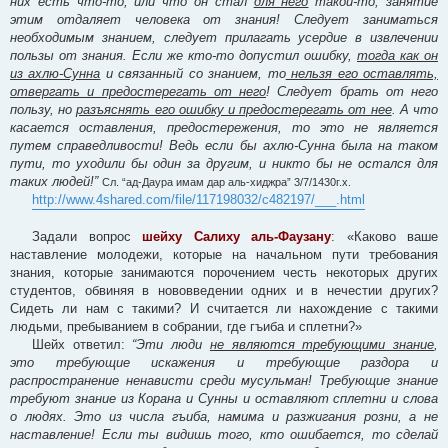
них есть что-то, или что он стал
для него
такой-то, занятие
этим отдаляет человека от знания! Следует заниматься
необходимым знанием, следует прилагать усердие в извлечении
пользы от знания. Если же кто-то допустил ошибку,
тогда как он
из ахлю-Сунна
и связанный со знанием, то
нельзя его оставлять,
отвергать и предостерегать от него
! Следует брать от него
пользу, но
разъяснять его ошибку и предостерегать от нее
. А что
касается оставления, предостережения, то это не является
путем справедливости! Ведь если бы ахлю-Сунна была на таком
пути, то уходили бы один за другим, и никто бы не остался для
таких людей!”
Сл. “ад-Даура имам дар аль-хиджра” 3/7/1430г.х.
http://www.4shared.com/file/117198032/c482197/___.html
Задали вопрос
шейху Салиху аль-Фаузану
: «Каково ваше
наставление молодежи, которые на начальном пути требования
знания, которые занимаются порочением честь некоторых других
студентов, обвиняя в нововведении одних и в нечестии других?
Сидеть ли нам с такими? И считается ли нахождение с такими
людьми, пребыванием в собрании, где гъиба и сплетни?»
Шейх ответил:
“Эти люди
не являются требующими знание
,
это требующие искажения и требующие раздора и
распространение ненависти среди мусульман! Требующие знание
требуют знание из Корана и Сунны и оставляют сплетни и слова
о людях. Это из числа гъиба, намима и разжигания розни, а не
наставление! Если ты видишь того, кто ошибается, то сделай