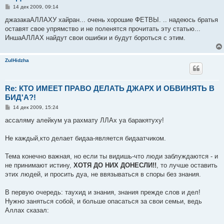
С
14 дек 2009, 09:14
о
о
джазакаАЛЛАХУ хайран... очень хорошие ФЕТВЫ. .. надеюсь братья
б
оставят свое упрямство и не поленятся прочитать эту статью...
щ
е
ИншаАЛЛАХ найдут свои ошибки и будут бороться с этим.
н
и
е
ZulHidzha
Re: КТО ИМЕЕТ ПРАВО ДЕЛАТЬ ДЖАРХ И ОБВИНЯТЬ В
БИД'А?!
С
14 дек 2009, 15:24
о
о
ассаляму алейкум уа рахмату ЛЛАх уа баракятуху!
б
щ
е
Не каждый,кто делает бидаа-является бидаатчиком.
н
и
е
Тема конечно важная, но если ты видишь-что люди заблуждаются - и
не принимают истину,
ХОТЯ ДО НИХ ДОНЕСЛИ!!
, то лучше оставить
этих людей, и просить дуа, не ввязываться в споры без знания.
В первую очередь: таухид и знания, знания прежде слов и дел!
Нужно заняться собой, и больше опасаться за свои семьи, ведь
Аллах сказал: