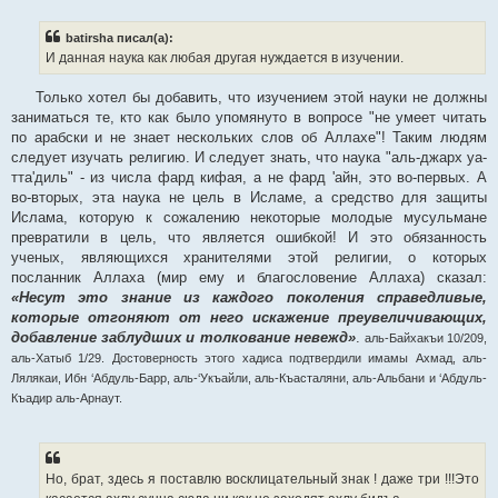
щ
е
н
batirsha писал(а):
и
е
И данная наука как любая другая нуждается в изучении.
Только хотел бы добавить, что изучением этой науки не должны
заниматься те, кто как было упомянуто в вопросе "не умеет читать
по арабски и не знает нескольких слов об Аллахе"! Таким людям
следует изучать религию. И следует знать, что наука "аль-джарх уа-
тта'диль" - из числа фард кифая, а не фард 'айн, это во-первых. А
во-вторых, эта наука не цель в Исламе, а средство для защиты
Ислама, которую к сожалению некоторые молодые мусульмане
превратили в цель, что является ошибкой! И это обязанность
ученых, являющихся хранителями этой религии, о которых
посланник Аллаха (мир ему и благословение Аллаха) сказал:
«Несут это знание из каждого поколения справедливые,
которые отгоняют от него искажение преувеличивающих,
добавление заблудших и толкование невежд»
.
аль-Байхакъи 10/209,
аль-Хатыб 1/29. Достоверность этого хадиса подтвердили имамы Ахмад, аль-
Лялякаи, Ибн ‘Абдуль-Барр, аль-‘Укъайли, аль-Къасталяни, аль-Альбани и ‘Абдуль-
Къадир аль-Арнаут.
Но, брат, здесь я поставлю восклицательный знак ! даже три !!!Это