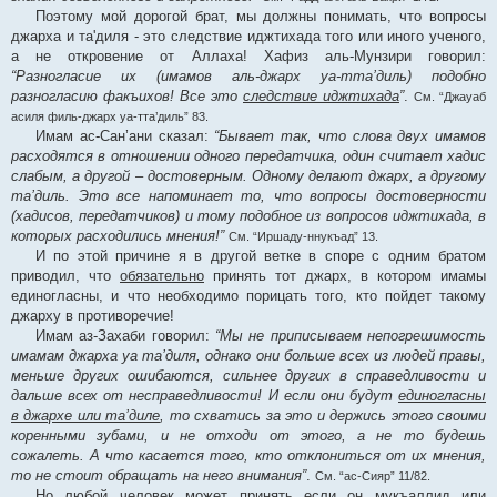
Поэтому мой дорогой брат, мы должны понимать, что вопросы
джарха и та'диля - это следствие иджтихада того или иного ученого,
а не откровение от Аллаха! Хафиз аль-Мунзири говорил:
“Разногласие их (имамов аль-джарх уа-тта’диль) подобно
разногласию факъихов! Все это
следствие иджтихада
”
.
См. “Джауаб
асиля филь-джарх уа-тта’диль” 83.
Имам ас-Сан’ани сказал:
“Бывает так, что слова двух имамов
расходятся в отношении одного передатчика, один считает хадис
слабым, а другой – достоверным. Одному делают джарх, а другому
та’диль. Это все напоминает то, что вопросы достоверности
(хадисов, передатчиков) и тому подобное из вопросов иджтихада, в
которых расходились мнения!”
См. “Иршаду-ннукъад” 13.
И по этой причине я в другой ветке в споре с одним братом
приводил, что
обязательно
принять тот джарх, в котором имамы
единогласны, и что необходимо порицать того, кто пойдет такому
джарху в противоречие!
Имам аз-Захаби говорил:
“Мы не приписываем непогрешимость
имамам джарха уа та’диля, однако они больше всех из людей правы,
меньше других ошибаются, сильнее других в справедливости и
дальше всех от несправедливости! И если они будут
единогласны
в джархе или та’диле
, то схватись за это и держись этого своими
коренными зубами, и не отходи от этого, а не то будешь
сожалеть. А что касается того, кто отклониться от их мнения,
то не стоит обращать на него внимания”
.
См. “ас-Сияр” 11/82.
Но любой человек может принять если он мукъаллид или