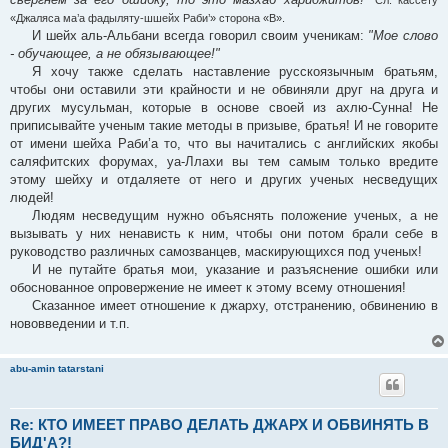
«Джаляса ма’а фадыляту-шшейх Раби’» сторона «В».
И шейх аль-Альбани всегда говорил своим ученикам:
"Мое слово
- обучающее, а не обязывающее!"
Я хочу также сделать наставление русскоязычным братьям,
чтобы они оставили эти крайности и не обвиняли друг на друга и
других мусульман, которые в основе своей из ахлю-Сунна! Не
приписывайте ученым такие методы в призыве, братья! И не говорите
от имени шейха Раби’а то, что вы начитались с английских якобы
саляфитских форумах, уа-Ллахи вы тем самым только вредите
этому шейху и отдаляете от него и других ученых несведущих
людей!
Людям несведущим нужно объяснять положение ученых, а не
вызывать у них ненависть к ним, чтобы они потом брали себе в
руководство различных самозванцев, маскирующихся под ученых!
И не путайте братья мои, указание и разъяснение ошибки или
обоснованное опровержение не имеет к этому всему отношения!
Сказанное имеет отношение к джарху, отстранению, обвинению в
нововведении и т.п.
abu-amin tatarstani
Re: КТО ИМЕЕТ ПРАВО ДЕЛАТЬ ДЖАРХ И ОБВИНЯТЬ В
БИД'А?!