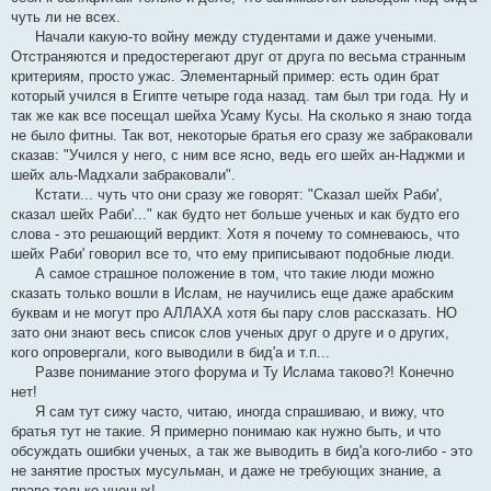
чуть ли не всех.
Начали какую-то войну между студентами и даже учеными.
Отстраняются и предостерегают друг от друга по весьма странным
критериям, просто ужас. Элементарный пример: есть один брат
который учился в Египте четыре года назад. там был три года. Ну и
так же как все посещал шейха Усаму Кусы. На сколько я знаю тогда
не было фитны. Так вот, некоторые братья его сразу же забраковали
сказав: "Учился у него, с ним все ясно, ведь его шейх ан-Наджми и
шейх аль-Мадхали забраковали".
Кстати... чуть что они сразу же говорят: "Сказал шейх Раби',
сказал шейх Раби'..." как будто нет больше ученых и как будто его
слова - это решающий вердикт. Хотя я почему то сомневаюсь, что
шейх Раби' говорил все то, что ему приписывают подобные люди.
А самое страшное положение в том, что такие люди можно
сказать только вошли в Ислам, не научились еще даже арабским
буквам и не могут про АЛЛАХА хотя бы пару слов рассказать. НО
зато они знают весь список слов ученых друг о друге и о других,
кого опровергали, кого выводили в бид'а и т.п...
Разве понимание этого форума и Ту Ислама таково?! Конечно
нет!
Я сам тут сижу часто, читаю, иногда спрашиваю, и вижу, что
братья тут не такие. Я примерно понимаю как нужно быть, и что
обсуждать ошибки ученых, а так же выводить в бид'а кого-либо - это
не занятие простых мусульман, и даже не требующих знание, а
право только ученых!