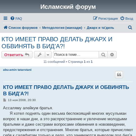
Исламский форум
FAQ
Регистрация
Вход
П
Список форумов
Методология (манхадж)
Джарх и та'диль
о
КТО ИМЕЕТ ПРАВО ДЕЛАТЬ ДЖАРХ И
и
ОБВИНЯТЬ В БИД'А?!
с
Поиск
Расширен
Ответить
к
11 сообщений • Страница
1
из
1
abu-amin tatarstani
КТО ИМЕЕТ ПРАВО ДЕЛАТЬ ДЖАРХ И ОБВИНЯТЬ
В БИД'А?!
С
13 ноя 2008, 20:30
о
о
Ассаляму алейкум братья.
б
Я хотел поднять один весьма беспокоящий многих мусульман
щ
е
вопрос в наши дни, а это распространение и увлечение молодыми
н
братьями и даже сестрами вопросами обвинения в нововведении,
и
е
предостережения и отстранения. Многие братья, которые причисляют
себя к саляфитам только и дело, что занимаются выводом под бид'а