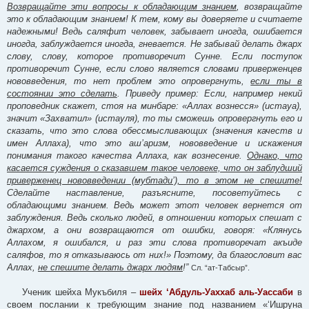
Возвращайте эти вопросы к обладающим знанием
, возвращайте
это к обладающим знанием! К тем, кому вы доверяете и считаете
надежными! Ведь саляфит человек, забывает иногда, ошибается
иногда, заблуждается иногда, гневается. Не забывай делать джарх
слову, слову, которое противоречит Сунне. Если поступок
противоречит Сунне, если слово является словами приверженцев
нововведения, то нет проблем это опровергнуть,
если ты в
состоянии это сделать
. Приведу пример: Если, например некий
проповедник скажет, стоя на минбаре: «Аллах вознесся» (истауа),
значит «Захватил» (истауля), то ты сможешь опровергнуть его и
сказать, что это слова обессмысливающих (значения качеств и
имен Аллаха), что это аш’аризм, нововведение и искажения
понимания такого качества Аллаха, как вознесение.
Однако, что
касается суждения о сказавшем такое человеке, что он заблудший
приверженец нововведении (мубтади’), то в этом не спешите!
Сделайте наставление, разъясните, посоветуйтесь с
обладающими знанием. Ведь может этот человек вернется от
заблуждения. Ведь сколько людей, в отношении которых спешат с
джархом, а они возвращаются от ошибки, говоря: «Клянусь
Аллахом, я ошибался, и раз эти слова противоречат акъиде
саляфов, то я отказываюсь от них!» Поэтому, да благословит вас
Аллах,
не спешите делать джарх людям
!”
Сл. “ат-Табсыр”.
Ученик шейха Мукъбиля –
шейх ‘Абдуль-Уаххаб аль-Уассаби
в
своем послании к требующим знание под названием «‘Ишруна