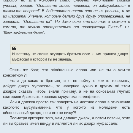
хорошо, но эта молодежь слепо следует некоторым словам
ученых, говоря: "Оставьте этого человека, он заблуждается в
таком-то вопросе!" В действительности это не из религии, и не
из шариата! Ученые, которые делали друг другу опровержения, не
говорили: "Оставьте их". Но даже если кто-то так и скажет о
ком-то, то нельзя отстраняться от приверженца Сунны!"
Сл.
“Шарх ад-Дураруль-бахия”.
И поэтому не спеши осуждать братьев если к ним пришел джарх
муфассал о котором ты не знаешь.
Опять же брат, это обобщенные слова или же ты о чем-то
конкретном?!
Если до каких-то братьев, и я не пойму о ком-то говоришь,
дойдет джарх муфассаль, то наверное нужно и другим об этом
джархе сказать, чтобы знали причину, а не на основании глупых
критериев браковать хороших мусульман саляфитов!
Или я должен просто так поверить на честное слово в отношении
какого-то мусульманина, что у кого-то из молодежи есть
обоснованный джарх, но я его не вижу?!
Посмотри критерии того, чем делают джарх, а потом поясни, этих
ли ты братьев имел ввиду и является ли их джарх муфассаль: