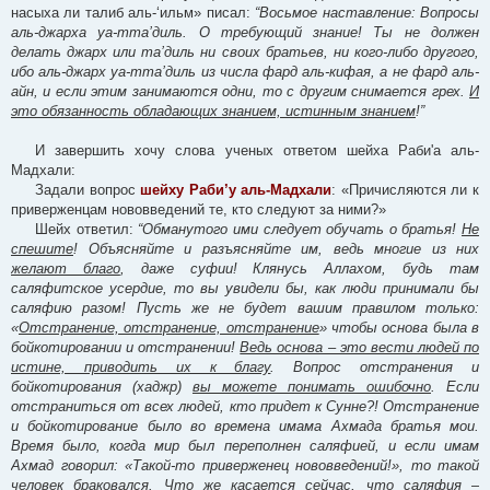
насыха ли талиб аль-‘ильм» писал:
“Восьмое наставление: Вопросы
аль-джарха уа-тта’диль. О требующий знание! Ты не должен
делать джарх или та’диль ни своих братьев, ни кого-либо другого,
ибо аль-джарх уа-тта’диль из числа фард аль-кифая, а не фард аль-
айн, и если этим занимаются одни, то с другим снимается грех.
И
это обязанность обладающих знанием, истинным знанием
!”
И завершить хочу слова ученых ответом шейха Раби'а аль-
Мадхали:
Задали вопрос
шейху Раби’у аль-Мадхали
: «Причисляются ли к
приверженцам нововведений те, кто следуют за ними?»
Шейх ответил:
“Обманутого ими следует обучать о братья!
Не
спешите
! Объясняйте и разъясняйте им, ведь многие из них
желают благо
, даже суфии! Клянусь Аллахом, будь там
саляфитское усердие, то вы увидели бы, как люди принимали бы
саляфию разом! Пусть же не будет вашим правилом только:
«
Отстранение, отстранение, отстранение
» чтобы основа была в
бойкотировании и отстранении!
Ведь основа – это вести людей по
истине, приводить их к благу
. Вопрос отстранения и
бойкотирования (хаджр)
вы можете понимать ошибочно
. Если
отстраниться от всех людей, кто придет к Сунне?! Отстранение
и бойкотирование было во времена имама Ахмада братья мои.
Время было, когда мир был переполнен саляфией, и если имам
Ахмад говорил: «Такой-то приверженец нововведений!», то такой
человек браковался. Что же касается сейчас, что саляфия –