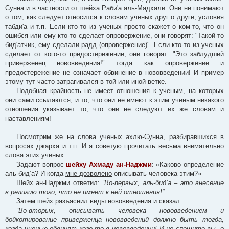
Сунна и в частности от шейха Раби'а аль-Мадхали. Они не понимают
о том, как следует относится к словам ученых друг о друге, условия
табди'а и т.п. Если кто-то из ученых просто скажет о ком-то, что он
ошибся или ему кто-то сделает опровержение, они говорят: "Такой-то
бид'атчик, ему сделали радд (опровержение)". Если кто-то из ученых
сделает от кого-то предостережение, они говорят: "Это заблудший
приверженец нововведения!" тогда как опровержение и
предостережение не означает обвинение в нововведении! И пример
этому тут часто затрагивался в той или иной ветке.
Подобная крайность не имеет отношения к ученым, на которых
они сами ссылаются, и то, что они не имеют к этим ученым никакого
отношения указывает то, что они не следуют их же словам и
наставлениям!
Посмотрим же на слова ученых ахлю-Сунна, разбиравшихся в
вопросах джарха и т.п. И я советую прочитать весьма внимательно
слова этих ученых:
Задают вопрос
шейху Ахмаду ан-Наджми
: «Каково определение
аль-бид’а? И когда
мне дозволено
описывать человека этим?»
Шейх ан-Наджми ответил:
“Во-первых, аль-бид’а – это внесение
в религию того, что не имеет к ней отношения!”
Затем шейх разъяснил виды нововведения и сказал:
“Во-вторых, описывать человека нововведением и
бойкотирование приверженца нововведений должно быть тогда,
когда ученые обвинят кого-то в нововведении
! И
не спешите вы, о