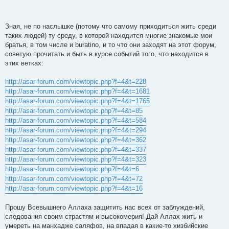
Зная, не по наслышке (потому что самому приходиться жить среди
таких людей) ту среду, в которой находится многие знакомые мои
братья, в том числе и buratino, и то что они заходят на этот форум,
советую прочитать и быть в курсе событий того, что находится в
этих ветках:
http://asar-forum.com/viewtopic.php?f=4&t=228
http://asar-forum.com/viewtopic.php?f=4&t=1681
http://asar-forum.com/viewtopic.php?f=4&t=1765
http://asar-forum.com/viewtopic.php?f=4&t=85
http://asar-forum.com/viewtopic.php?f=4&t=584
http://asar-forum.com/viewtopic.php?f=4&t=294
http://asar-forum.com/viewtopic.php?f=4&t=362
http://asar-forum.com/viewtopic.php?f=4&t=337
http://asar-forum.com/viewtopic.php?f=4&t=323
http://asar-forum.com/viewtopic.php?f=4&t=6
http://asar-forum.com/viewtopic.php?f=4&t=72
http://asar-forum.com/viewtopic.php?f=4&t=16
Прошу Всевышнего Аллаха защитить нас всех от заблуждений,
следования своим страстям и высокомерия! Дай Аллах жить и
умереть на манхадже саляфов, на впадая в какие-то хизбийские