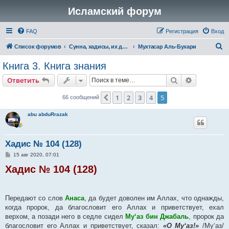
Исламский форум
FAQ
Регистрация
Вход
П
Список форумов
Сунна, хадисы, их достоверность и понимание
Мухтасар Аль-Бухари
о
Книга 3. Книга знания
и
Поиск
Расширен
Ответить
с
к
1
2
3
4
5
Пред.
66 сообщений
abu abduRrazak
Хадис № 104 (128)
С
15 авг 2020, 07:01
о
Хадис № 104 (128)
о
б
щ
е
н
Передают со слов
и
Анаса
, да будет доволен им Аллах, что однажды,
е
когда пророк, да благословит его Аллах и приветствует, ехал
верхом, а позади него в седле сидел
Му‘аз бин Джабаль
, пророк да
благословит его Аллах и приветствует, сказал:
«О Му‘аз!»
/Му‘аз/