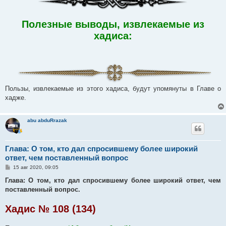
Полезные выводы, извлекаемые из
хадиса:
Пользы, извлекаемые из этого хадиса, будут упомянуты в Главе о
хадже.
abu abduRrazak
Глава: О том, кто дал спросившему более широкий
ответ, чем поставленный вопрос
С
15 авг 2020, 09:05
о
о
Глава: О том, кто дал спросившему более широкий ответ, чем
б
поставленный вопрос.
щ
е
н
Хадис № 108 (134)
и
е