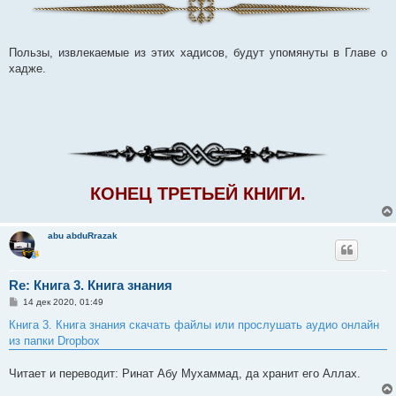
Пользы, извлекаемые из этих хадисов, будут упомянуты в Главе о
хадже.
КОНЕЦ ТРЕТЬЕЙ КНИГИ.
abu abduRrazak
Re: Книга 3. Книга знания
С
14 дек 2020, 01:49
о
о
Книга 3. Книга знания скачать файлы или прослушать аудио онлайн
б
из папки Dropbox
щ
е
н
Читает и переводит: Ринат Абу Мухаммад, да хранит его Аллах.
и
е