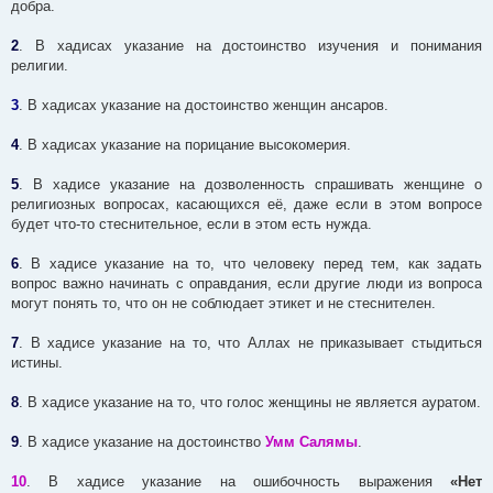
добра.
2
. В хадисах указание на достоинство изучения и понимания
религии.
3
. В хадисах указание на достоинство женщин ансаров.
4
. В хадисах указание на порицание высокомерия.
5
. В хадисе указание на дозволенность спрашивать женщине о
религиозных вопросах, касающихся её, даже если в этом вопросе
будет что-то стеснительное, если в этом есть нужда.
6
. В хадисе указание на то, что человеку перед тем, как задать
вопрос важно начинать с оправдания, если другие люди из вопроса
могут понять то, что он не соблюдает этикет и не стеснителен.
7
. В хадисе указание на то, что Аллах не приказывает стыдиться
истины.
8
. В хадисе указание на то, что голос женщины не является ауратом.
9
. В хадисе указание на достоинство
Умм Салямы
.
10
. В хадисе указание на ошибочность выражения
«Нет