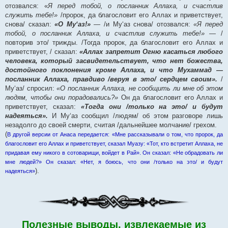
отозвался: «
Я перед тобой, о посланник Аллаха, и счастлив
служить тебе!»
/пророк, да благословит его Аллах и приветствует,
снова/ сказал:
«О Му‘аз!»
— /и Му‘аз снова/ отозвался:
«Я перед
тобой, о посланник Аллаха, и счастлив служить тебе!»
— /
повторив это/ трижды. /Тогда пророк, да благословит его Аллах и
приветствует, / сказал:
«Аллах запретит Огню касаться любого
человека, который засвидетельствует, что нет божества,
достойного поклонения кроме Аллаха, и что Мухаммад —
посланник Аллаха, правдиво /веруя в это/ сердцем своим».
/
Му‘аз/ спросил:
«О посланник Аллаха, не сообщить ли мне об этом
людям, чтобы они порадовались?»
Он да благословит его Аллах и
приветствует, сказал:
«Тогда они /только на это/ и будут
надеяться».
И Му‘аз сообщил /людям/ об этом разговоре лишь
незадолго до своей смерти, считая /дальнейшее молчание/ грехом.
(
В другой версии от Анаса передается: «Мне рассказывали о том, что пророк, да
благословит его Аллах и приветствует, сказал Муазу: «Тот, кто встретит Аллаха, не
придавая ему никого в сотоварищи, войдет в Рай». Он сказал: «Не обрадовать ли
мне людей?» Он сказал: «Нет, я боюсь, что они /только на это/ и будут
).
надеяться»
Полезные выводы, извлекаемые из