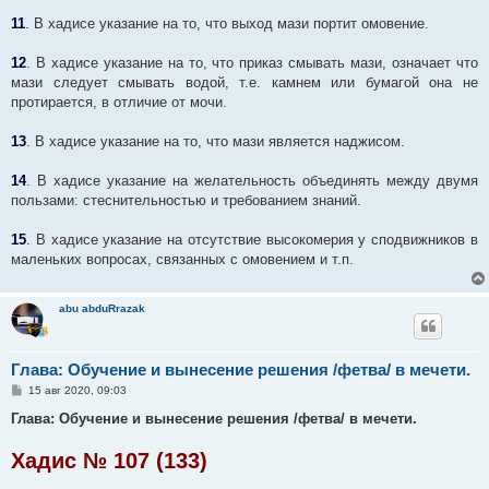
11
. В хадисе указание на то, что выход мази портит омовение.
12
. В хадисе указание на то, что приказ смывать мази, означает что
мази следует смывать водой, т.е. камнем или бумагой она не
протирается, в отличие от мочи.
13
. В хадисе указание на то, что мази является наджисом.
14
. В хадисе указание на желательность объединять между двумя
пользами: стеснительностью и требованием знаний.
15
. В хадисе указание на отсутствие высокомерия у сподвижников в
маленьких вопросах, связанных с омовением и т.п.
abu abduRrazak
Глава: Обучение и вынесение решения /фетва/ в мечети.
С
15 авг 2020, 09:03
о
о
Глава: Обучение и вынесение решения /фетва/ в мечети.
б
щ
Хадис № 107 (133)
е
н
и