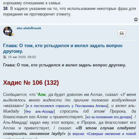
хорошему отношению к семье.
18
. В хадисе указание на то, что использование некоторых фраз для
порицания не противоречит этикету.
abu abduRrazak
Глава: О том, кто устыдился и велел задать вопрос
другому.
С
15 авг 2020, 09:02
о
о
Глава: О том, кто устыдился и велел задать вопрос другому.
б
щ
е
н
Хадис № 106 (132)
и
е
Сообщается, что
‘Али
, да будет доволен им Аллах, сказал: «
У меня
выделялось много жидкости /по причине полового возбуждения
«маззаан»/
[
],
и велел аль-
и я постеснялся спросить у Посланника Аллаха
Микдаду
[
]
спросить /об этом/ Пророка, да
бну аль-Асуаду
благословит его Аллах и приветствует,
[
]. /
из-за положения его дочери
Аль-Микдад/ задал ему этот вопрос, и /Пророк, да благословит его
Аллах и приветствует, / сказал:
«/В этом случае следует/
совершить омовение /вуду/»
(
в версии: «Соверши омовение и помой