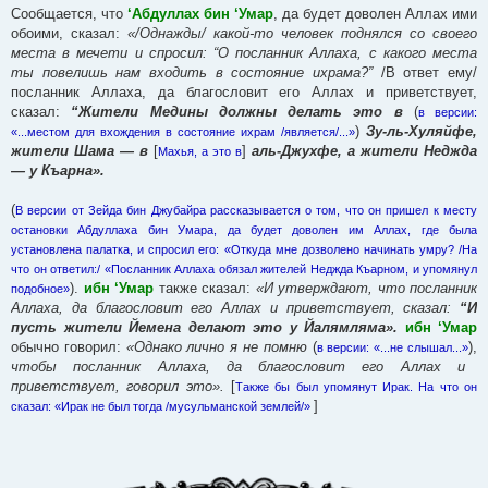
е
Сообщается, что
‘Абдуллах бин ‘Умар
, да будет доволен Аллах ими
обоими, сказал:
«/Однажды/ какой-то человек поднялся со своего
места в мечети и спросил: “О посланник Аллаха, с какого места
ты повелишь нам входить в состояние ихрама?”
/В ответ ему/
посланник Аллаха, да благословит его Аллах и приветствует,
сказал:
“Жители Медины должны делать это в
(
в версии:
)
Зу-ль-Хуляйфе,
«...местом для вхождения в состояние ихрам /является/...»
жители Шама — в
[
]
аль-Джухфе, а жители Неджда
Махья, а это в
— у Къарна».
(
В версии от Зейда бин Джубайра рассказывается о том, что он пришел к месту
остановки Абдуллаха бин Умара, да будет доволен им Аллах, где была
установлена палатка, и спросил его: «Откуда мне дозволено начинать умру? /На
что он ответил:/ «Посланник Аллаха обязал жителей Неджда Къарном, и упомянул
).
ибн ‘Умар
также сказал:
«И утверждают, что посланник
подобное»
Аллаха, да благословит его Аллах и приветствует, сказал:
“И
пусть жители Йемена делают это у Йалямляма».
ибн ‘Умар
обычно говорил:
«Однако лично я не помню
(
),
в версии: «...не слышал...»
чтобы посланник Аллаха, да благословит его Аллах и
приветствует, говорил это».
[
Также бы был упомянут Ирак. На что он
]
сказал: «Ирак не был тогда /мусульманской землей/»