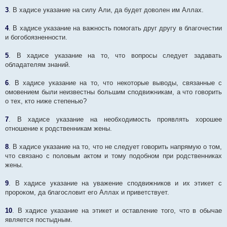
3
. В хадисе указание на силу Али, да будет доволен им Аллах.
4
. В хадисе указание на важность помогать друг другу в благочестии
и богобоязненности.
5
. В хадисе указание на то, что вопросы следует задавать
обладателям знаний.
6
. В хадисе указание на то, что некоторые выводы, связанные с
омовением были неизвестны большим сподвижникам, а что говорить
о тех, кто ниже степенью?
7
. В хадисе указание на необходимость проявлять хорошее
отношение к родственникам жены.
8
. В хадисе указание на то, что не следует говорить напрямую о том,
что связано с половым актом и тому подобном при родственниках
жены.
9
. В хадисе указание на уважение сподвижников и их этикет с
пророком, да благословит его Аллах и приветствует.
10
. В хадисе указание на этикет и оставление того, что в обычае
является постыдным.