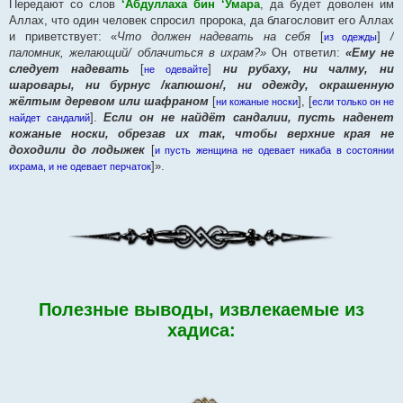
Передают со слов
‘Абдуллаха бин ‘Умара
, да будет доволен им
Аллах, что один человек спросил пророка, да благословит его Аллах
и приветствует: «
Что должен надевать на себя
[
]
/
из одежды
паломник, желающий/ облачиться в ихрам?»
Он ответил:
«Ему не
следует надевать
[
]
ни рубаху, ни чалму, ни
не одевайте
шаровары, ни бурнус /капюшон/, ни одежду, окрашенную
жёлтым деревом или шафраном
[
], [
ни кожаные носки
если только он не
].
Если он не найдёт сандалии, пусть наденет
найдет сандалий
кожаные носки, обрезав их так, чтобы верхние края не
доходили до лодыжек
[
и пусть женщина не одевает никаба в состоянии
]».
ихрама, и не одевает перчаток
Полезные выводы, извлекаемые из
хадиса: