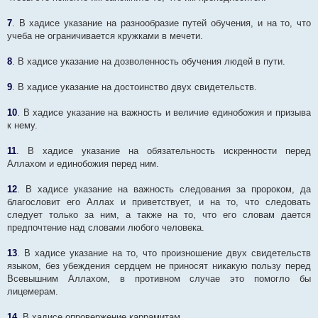
7
. В хадисе указание на разнообразие путей обучения, и на то, что
учеба не ограничивается кружками в мечети.
8
. В хадисе указание на дозволенность обучения людей в пути.
9
. В хадисе указание на достоинство двух свидетельств.
10
. В хадисе указание на важность и величие единобожия и призыва
к нему.
11
. В хадисе указание на обязательность искренности перед
Аллахом и единобожия перед ним.
12
. В хадисе указание на важность следования за пророком, да
благословит его Аллах и приветствует, и на то, что следовать
следует только за ним, а также на то, что его словам дается
предпочтение над словами любого человека.
13
. В хадисе указание на то, что произношение двух свидетельств
языком, без убеждения сердцем не приносят никакую пользу перед
Всевышним Аллахом, в противном случае это помогло бы
лицемерам.
14
. В хадисе опровержение каррамитам.