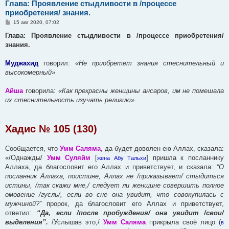
Глава: Проявление стыдливости в /процессе
приобретения/ знания.
С
15 авг 2020, 07:02
о
о
Глава: Проявление стыдливости в /процессе приобретения/
б
знания.
щ
е
н
Муджахид
говорил:
«Не приобретет знания стеснительный и
и
е
высокомерный»
Айша
говорила:
«Как прекрасны женщины ансаров, им не помешала
их стеснительность изучать религию».
Хадис № 105 (130)
Сообщается, что
Умм Саляма
, да будет доволен ею Аллах, сказала:
«/Однажды/
Умм Суляйм
[
] пришла к посланнику
жена Абу Тальхи
Аллаха, да благословит его Аллах и приветствует, и сказала:
“О
посланник Аллаха, поистине, Аллах не /приказывает/ стыдиться
истины, /так скажи мне,/ следует ли женщине совершить полное
омовение /гусль/, если во сне она увидит, что совокупилась с
мужчиной?”
пророк, да благословит его Аллах и приветствует,
ответил:
“Да, если /после пробуждения/ она увидит /свои/
выделения”.
/Услышав это,/
Умм Саляма
прикрыла своё лицо (
в