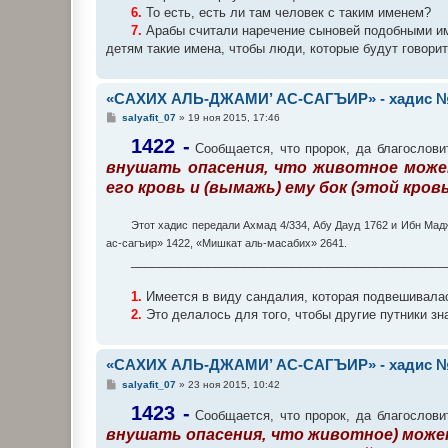
6.
То есть, есть ли там человек с таким именем?
7.
Арабы считали наречение сыновей подобными име
детям такие имена, чтобы люди, которые будут говорит
«САХИХ АЛЬ-ДЖАМИ’ АС-САГЪИР» - хадис №
С
salyafit_07
»
19 ноя 2015, 17:46
о
о
1422 -
Сообщается, что пророк, да благословит
б
внушать опасения, что животное может
щ
е
его кровь и (вымажь) ему бок (этой кров
н
и
е
Этот хадис передали Ахмад 4/334, Абу Дауд 1762 и Ибн Ма
ас-сагъир» 1422, «Мишкат аль-масабих» 2641.
_____________________________________________
1.
Имеется в виду сандалия, которая подвешивалась
2.
Это делалось для того, чтобы другие путники зн
«САХИХ АЛЬ-ДЖАМИ’ АС-САГЪИР» - хадис №
С
salyafit_07
»
23 ноя 2015, 10:42
о
о
1423 -
Сообщается, что пророк, да благословит
б
внушать опасения, что животное) может
щ
е