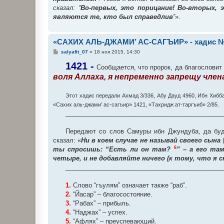
сказал: “
Во-первых, это порицание! Во-вторых, 
являются те, кто был справедлив
”
».
«САХИХ АЛЬ-ДЖАМИ’ АС-САГЪИР» - хадис №
С
salyafit_07
»
18 ноя 2015, 14:30
о
о
1421 -
Сообщается, что пророк, да благословит 
б
воля Аллаха, я непременно запрещу чле
щ
е
н
и
Этот хадис передали Ахмад 3/336, Абу Дауд 4960, Ибн Хибб
е
«Сахих аль-джами’ ас-сагъир» 1421, «Тахридж ат-таргъиб» 2/85.
_____________________________________________
Передают со слов Самуры ибн Джундуба, да буде
сказал: «
Ни в коем случае не называй своего сына
6
ты спросишь: “Есть ли он там?
” – а его та
четыре, и не добавляйте ничего (к тому, что я с
_____________________________________________
1.
Слово “гъулям” означает также “раб”.
2.
“Йасар” – благосостояние.
3.
“Рабах” – прибыль.
4.
“Наджах” – успех.
5.
“Афлях” – преуспевающий.