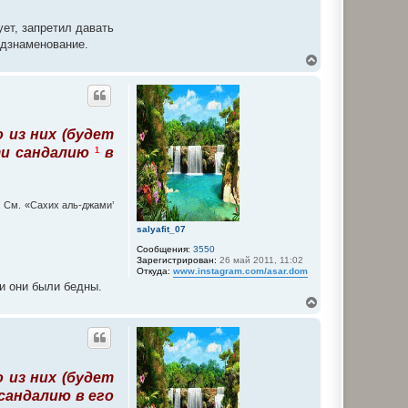
ет, запретил давать
едзнаменование.
В
е
р
н
у
т
 из них (будет
ь
с
ти сандалию
в
1
я
к
н
а
. См. «Сахих аль-джами’
ч
а
salyafit_07
л
Сообщения:
3550
у
Зарегистрирован:
26 май 2011, 11:02
Откуда:
www.instagram.com/asar.dom
ли они были бедны.
В
е
р
н
у
т
 из них (будет
ь
с
сандалию в его
я