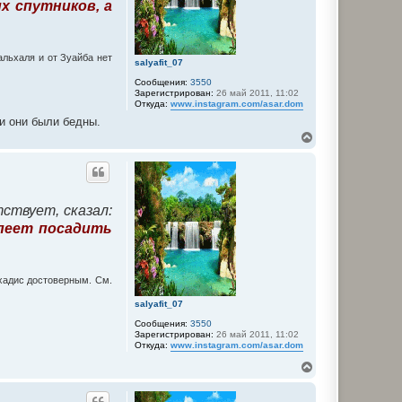
их спутников, а
к
н
а
ч
альхаля и от Зуайба нет
а
salyafit_07
л
Сообщения:
3550
у
Зарегистрирован:
26 май 2011, 11:02
Откуда:
www.instagram.com/asar.dom
ли они были бедны.
В
е
р
н
у
т
ствует, сказал:
ь
с
спеет посадить
я
к
н
а
 хадис достоверным. См.
ч
а
salyafit_07
л
Сообщения:
3550
у
Зарегистрирован:
26 май 2011, 11:02
Откуда:
www.instagram.com/asar.dom
В
е
р