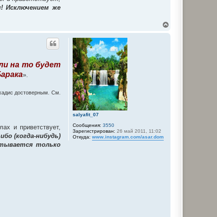
я! Исключением же
В
е
р
н
у
т
сли на то будет
ь
с
Барака
».
я
к
н
 хадис достоверным. См.
а
ч
а
salyafit_07
л
Сообщения:
3550
у
ах и приветствует,
Зарегистрирован:
26 май 2011, 11:02
 ибо (когда-нибудь)
Откуда:
www.instagram.com/asar.dom
читывается только