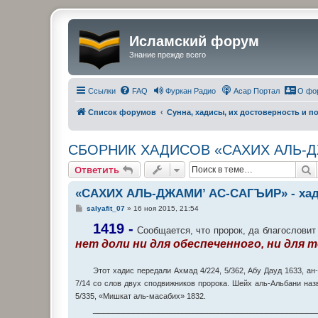
Исламский форум
Знание прежде всего
Ссылки
FAQ
Фуркан Радио
Асар Портал
О фо
Список форумов
Сунна, хадисы, их достоверность и 
СБОРНИК ХАДИСОВ «САХИХ АЛЬ-Д
П
Ответить
«САХИХ АЛЬ-ДЖАМИ’ АС-САГЪИР» - хад
С
salyafit_07
»
16 ноя 2015, 21:54
о
о
1419 -
Сообщается, что пророк, да благословит 
б
нет доли ни для обеспеченного, ни для
щ
е
н
и
Этот хадис передали Ахмад 4/224, 5/362, Абу Дауд 1633, ан
е
7/14 со слов двух сподвижников пророка. Шейх аль-Альбани наз
5/335, «Мишкат аль-масабих» 1832.
_____________________________________________