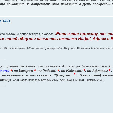
это сожаление! И в-третьих, это наказание в День воскресени
 1421
Если я еще проживу, то, е
его Аллах и приветствует, сказал: «
нам своей общины называть именами Нафи’, Афлях и 
ан 5841 и аль-Хаким 4/274 со слов Джабира ибн ‘Абдуллах. Шейх аль-Альбани назвал
___
т доволен им Аллах, что посланник Аллаха, да благословит его Алл
1
2
3
4
5
(
)
ни Йасаром
, ни Рабахом
, ни Наджахом
, ни Афляхом
,
гъулям
7
м не окажется, и ты скажешь: “(Его) нет
”. (Таких имён) нас
казал)
».
Этот хадис передали Муслим 2137, Абу Дауд 4958 и ат-Тирмизи 2836.
___