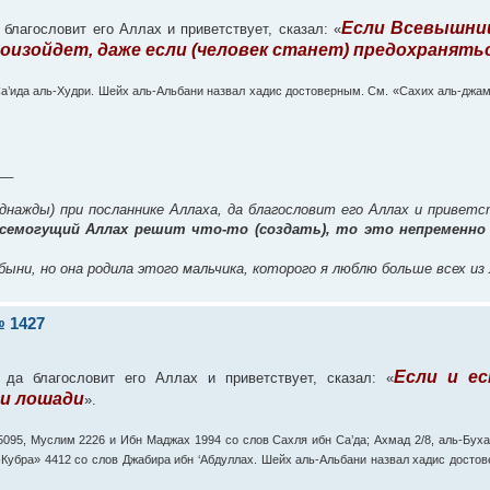
Если Всевышни
благословит его Аллах и приветствует, сказал: «
роизойдет, даже если (человек станет) предохранять
Са’ида аль-Худри. Шейх аль-Альбани назвал хадис достоверным. См. «Сахих аль-джами
__
днажды) при посланнике Аллаха, да благословит его Аллах и привет
Всемогущий Аллах решит что-то (создать), то это непременно
быни, но она родила этого мальчика, которого я люблю больше всех из
 1427
Если и ес
да благословит его Аллах и приветствует, сказал: «
 и лошади
».
5095, Муслим 2226 и Ибн Маджах 1994 со слов Сахля ибн Са’да; Ахмад 2/8, аль-Бух
-Кубра» 4412 со слов Джабира ибн ‘Абдуллах. Шейх аль-Альбани назвал хадис досто