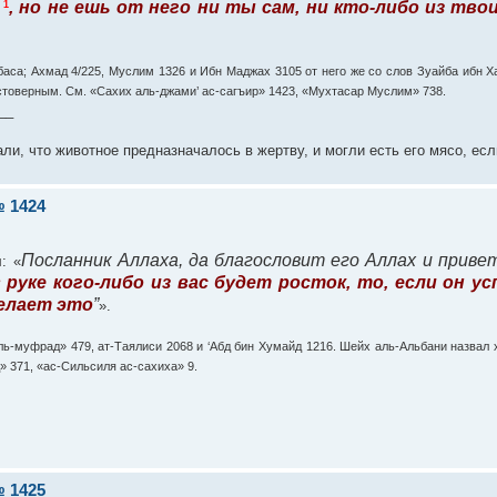
, но не ешь от него ни ты сам, ни кто-либо из тво
1
баса; Ахмад 4/225, Муслим 1326 и Ибн Маджах 3105 от него же со слов Зуайба ибн Х
стоверным. См. «Сахих аль-джами’ ас-сагъир» 1423, «Мухтасар Муслим» 738.
__
али, что животное предназначалось в жертву, и могли есть его мясо, ес
 1424
Посланник Аллаха, да благословит его Аллах и привет
: «
руке кого-либо из вас будет росток, то, если он у
делает это
”
».
ль-муфрад» 479, ат-Таялиси 2068 и ‘Абд бин Хумайд 1216. Шейх аль-Альбани назвал
 371, «ас-Сильсиля ас-сахиха» 9.
 1425