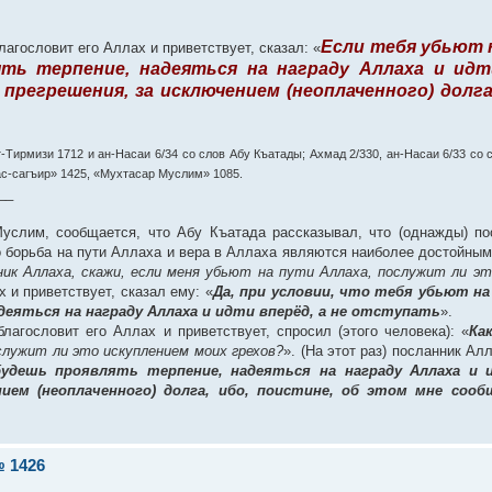
Если тебя убьют 
агословит его Аллах и приветствует, сказал: «
ть терпение, надеяться на награду Аллаха и идти
регрешения, за исключением (неоплаченного) долга
т-Тирмизи 1712 и ан-Насаи 6/34 со слов Абу Къатады; Ахмад 2/330, ан-Насаи 6/33 со
ас-сагъир» 1425, «Мухтасар Муслим» 1085.
__
услим, сообщается, что Абу Къатада рассказывал, что (однажды) по
что борьба на пути Аллаха и вера в Аллаха являются наиболее достойны
ник Аллаха, скажи, если меня убьют на пути Аллаха, послужит ли эт
 и приветствует, сказал ему: «
Да, при условии, что тебя убьют на
еяться на награду Аллаха и идти вперёд, а не отступать
».
лагословит его Аллах и приветствует, спросил (этого человека): «
Ка
служит ли это искуплением моих грехов?
». (На этот раз) посланник Ал
удешь проявлять терпение, надеяться на награду Аллаха и и
ием (неоплаченного) долга, ибо, поистине, об этом мне соо
 1426