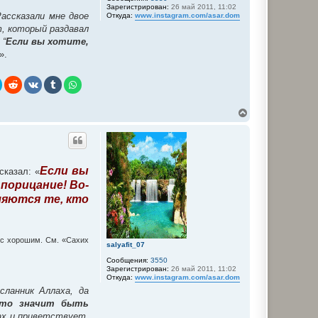
Зарегистрирован:
26 май 2011, 11:02
Рассказали мне двое
Откуда:
www.instagram.com/asar.dom
т, который раздавал
 “
Если вы хотите,
».
В
е
р
н
у
т
Если вы
сказал: «
ь
с
порицание! Во-
я
ляются те, кто
к
н
а
ч
ис хорошим. См. «Сахих
а
salyafit_07
л
Сообщения:
3550
у
Зарегистрирован:
26 май 2011, 11:02
Откуда:
www.instagram.com/asar.dom
сланник Аллаха, да
что значит быть
ллах и приветствует,