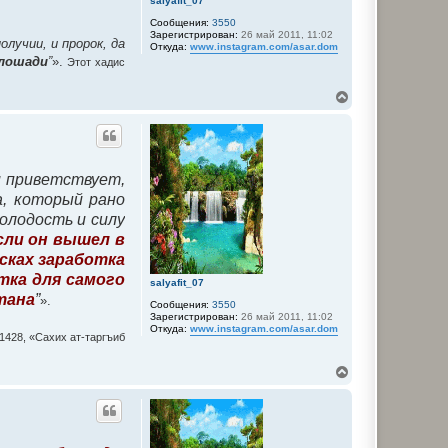
salyafit_07
л
Сообщения:
3550
у
Зарегистрирован:
26 май 2011, 11:02
лучии, и пророк, да
Откуда:
www.instagram.com/asar.dom
 лошади
”
».
Этот хадис
В
е
р
н
у
т
 и приветствует,
ь
с
а, который рано
я
молодость и силу
к
н
сли он вышел в
а
исках заработка
ч
тка для самого
а
salyafit_07
л
тана
”
».
Сообщения:
3550
у
Зарегистрирован:
26 май 2011, 11:02
Откуда:
www.instagram.com/asar.dom
1428, «Сахих ат-таргъиб
В
е
р
н
у
т