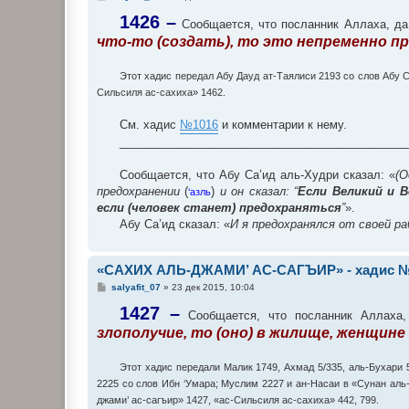
о
о
1426 –
Сообщается, что посланник Аллаха, да 
б
что-то (создать), то это непременно п
щ
е
н
и
Этот хадис передал Абу Дауд ат-Таялиси 2193 со слов Абу 
е
Сильсиля ас-сахиха» 1462.
См. хадис
№1016
и комментарии к нему.
_____________________________________________
Сообщается, что Абу Са’ид аль-Худри сказал: «
(О
предохранении
(
)
и он сказал: “
Если Великий и 
‘азль
если (человек станет) предохраняться
”
».
Абу Са’ид сказал: «
И я предохранялся от своей ра
«САХИХ АЛЬ-ДЖАМИ’ АС-САГЪИР» - хадис №
С
salyafit_07
»
23 дек 2015, 10:04
о
о
1427 –
Сообщается, что посланник Аллаха, 
б
злополучие, то (оно) в жилище, женщине
щ
е
н
и
Этот хадис передали Малик 1749, Ахмад 5/335, аль-Бухари 
е
2225 со слов Ибн ‘Умара; Муслим 2227 и ан-Насаи в «Сунан аль
джами’ ас-сагъир» 1427, «ас-Сильсиля ас-сахиха» 442, 799.