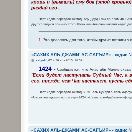
кровь и (вымажь) ему бок (этой кровью)
н
и
раздай его
».
е
Этот хадис передали Ахмад, Абу Дауд 1763 со слов Ибн ‘Аб
другого хадиса помимо этого. Шейх аль-Альбани назвал хадис до
_____________________________________________
1.
Это делалось для того, чтобы другие путники зн
«САХИХ АЛЬ-ДЖАМИ’ АС-САГЪИР» - хадис №
С
salyafit_07
»
26 ноя 2015, 16:52
о
о
1424 -
Сообщается, что Анас ибн Малик сказал
б
“
Если будет наступать Судный Час, а в 
щ
е
его, прежде, чем Час настанет, пусть с
н
и
е
Этот хадис передали Ахмад 3/191, аль-Бухари в «аль-Адабу
«Сахих аль-джами’ ас-сагъир» 1424, «Сахих аль-Адабуль-муфрад»
«САХИХ АЛЬ-ДЖАМИ’ АС-САГЪИР» - хадис №