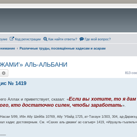
руме
Код регистрации
Как найти ответы?
Где мой вопрос?
понимание
Различные труды, посвящённые хадисам и асарам
ЖАМИ’» АЛЬ-АЛЬБАНИ
оиск
Расширенный поиск
813 со
ис № 1419
Если вы хотите, то я дам
его Аллах и приветствует, сказал: «
 того, кто достаточно силен, чтобы заработать
».
-Насаи 5/99, Ибн Абу Шейба 10769, Абу ‘Убайд 1725, ат-Тахауи 1/303, 304, ад-Даракъ
вал хадис достоверным. См. «Сахих аль-джами’ ас-сагъир» 1419, «Ируауль-гъалиль»
___