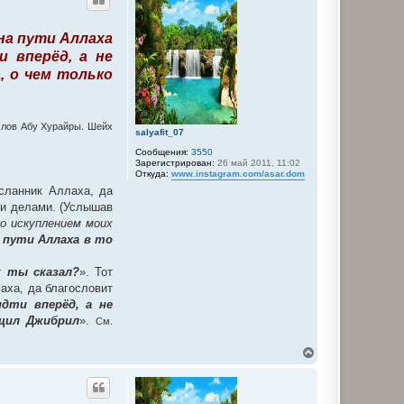
н
у
т
на пути Аллаха
ь
с
 вперёд, а не
я
, о чем только
к
н
а
ч
 слов Абу Хурайры. Шейх
а
salyafit_07
л
Сообщения:
3550
у
Зарегистрирован:
26 май 2011, 11:02
Откуда:
www.instagram.com/asar.dom
сланник Аллаха, да
ми делами. (Услышав
о искуплением моих
 пути Аллаха в то
к ты сказал?
». Тот
лаха, да благословит
дти вперёд, а не
бщил Джибрил
».
См.
В
е
р
н
у