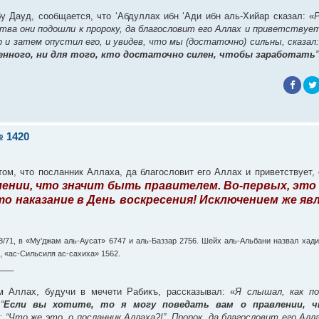
у Дауд, сообщается, что ‘Абдуллах ибн ‘Ади ибн аль-Хийар сказал: «
тва они подошли к пророку, да благословит его Аллах и приветствуе
ор и затем опустил его, и увидев, что мы (достаточно) сильны, сказал:
ченного, ни для того, кто достаточно силен, чтобы заработать
”
 1420
м, что посланник Аллаха, да благословит его Аллах и приветствует, 
лении, что значит быть правителем. Во-первых, это 
то наказание в День воскресения! Исключением же яв
8/71, в «Му’джам аль-Аусат» 6747 и аль-Баззар 2756. Шейх аль-Альбани назвал хад
3, «ас-Сильсиля ас-сахиха» 1562.
___
 Аллах, будучи в мечети Рабикъ, рассказывал: «
Я слышал, как по
“
Если вы хотите, то я могу поведать вам о правлении, 
ос: “Что же это, о посланник Аллаха?!”. Пророк, да благословит его А