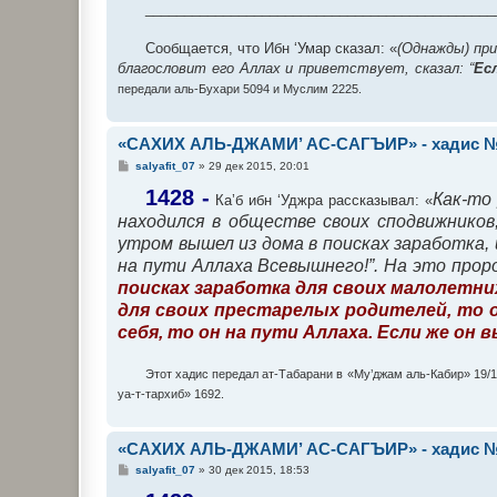
_____________________________________________
Сообщается, что Ибн ‘Умар сказал: «
(Однажды) при
благословит его Аллах и приветствует, сказал: “
Ес
передали аль-Бухари 5094 и Муслим 2225.
«САХИХ АЛЬ-ДЖАМИ’ АС-САГЪИР» - хадис №
С
salyafit_07
»
29 дек 2015, 20:01
о
о
1428 -
Как-то
Ка’б ибн ‘Уджра рассказывал: «
б
находился в обществе своих сподвижников
щ
е
утром вышел из дома в поисках заработка, и
н
и
на пути Аллаха Всевышнего!”. На это проро
е
поисках заработка для своих малолетних
для своих престарелых родителей, то о
себя, то он на пути Аллаха. Если же он
Этот хадис передал ат-Табарани в «Му’джам аль-Кабир» 19/
уа-т-тархиб» 1692.
«САХИХ АЛЬ-ДЖАМИ’ АС-САГЪИР» - хадис №
С
salyafit_07
»
30 дек 2015, 18:53
о
о