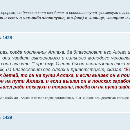
__
 пророке, да благословит его Аллах и приветствует, упомянули о злопо
ли и есть в чем-либо злополучие, то (оно) в жилище, женщине и
 1428
 раз, когда посланник Аллаха, да благословит его Аллах
, они увидели выносливого и сильного молодого человек
 они сказали: “Горе ему! О если бы он использовал свою 
к, да благословит его Аллах и приветствует, сказал: “
Е
 детей, то он на пути Аллаха, и если вышел он в по
н на пути Аллаха, и если вышел он в поисках зарабо
 вышел ради показухи и похвалы, тогда он на пути шай
129. Шейх аль-Альбани назвал хадис достоверным. См. «Сахих аль-джами’ ас-сагъир» 
 1429