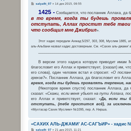
С
salyafit_07
»
14 дек 2015, 09:55
о
о
1425 -
Сообщается, что посланник Аллаха, да бл
б
в то время, когда ты будешь проявля
щ
е
отступать, Аллах простит тебе твои п
н
и
что сообщил мне Джибрил
».
е
Этот хадис передали Ахмад 5/297, 303, 308, Муслим 1885, а
аль-Альбани назвал хадис достоверным. См. «Сахих аль-джами’ 
_____________________________________________
В версии этого хадиса которую приводит имам М
благословит его Аллах и приветствует, (сказал) им, 
его слова), один человек встал и спросил: «
О послан
грехов?
». Посланник Аллаха, да благословит его Аллах
время, когда ты будешь проявлять терпение, над
(Некоторое время спустя) посланник Аллаха, да б
сказал: «
Скажи, если меня убьют на пути Аллаха, по
его Аллах и приветствует, сказал: «
Да, если ты б
отступать, (тебе простится всё), за исключен
«Мухтасар Сахих Муслим» №1095, пер. А. Нирша.
«САХИХ АЛЬ-ДЖАМИ’ АС-САГЪИР» - хадис №
С
salyafit_07
»
21 дек 2015, 11:21