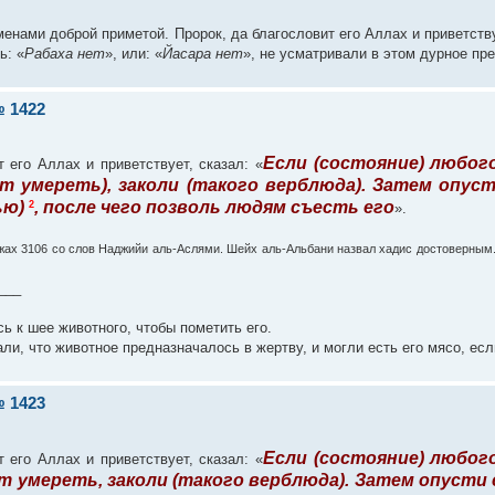
нами доброй приметой. Пророк, да благословит его Аллах и приветству
ь: «
Рабаха нет
», или: «
Йасара нет
», не усматривали в этом дурное пр
 1422
Если (состояние) любого
 его Аллах и приветствует, сказал: «
 умереть), заколи (такого верблюда). Затем опус
ью)
, после чего позволь людям съесть его
2
».
джах 3106 со слов Наджийи аль-Аслями. Шейх аль-Альбани назвал хадис достоверным
___
 к шее животного, чтобы пометить его.
али, что животное предназначалось в жертву, и могли есть его мясо, ес
 1423
Если (состояние) любого
 его Аллах и приветствует, сказал: «
 умереть, заколи (такого верблюда). Затем опусти 