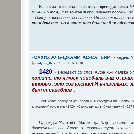
В версии этого хадиса которую приводит имам Аб
мужчин о том, что во время прощального поломничес
садакъу и попросили его из него. Он поднял на нас вз
то я дам вам, но в этом нет доли ни для обеспе
«САХИХ АЛЬ-ДЖАМИ’ АС-САГЪИР» - хадис №
С
salyafit_07
»
17 ноя 2015, 16:30
о
о
1420 -
Передают со слов ‘Ауфа ибн Малика о то
б
хотите, то я могу поведать вам о прав
щ
е
вторых, это сожаление! И в-третьих, э
н
и
был справедлив
».
е
Этот хадис передали ат-Табарани в «Му’джам аль-Кабир» 1
аль-джами’ ас-сагъир» 1420, «Сахих ат-таргъиб уа-т-тархиб» 217
_____________________________________________
Однажды ‘Ауф ибн Малик, да будет доволен им
благословит его Аллах и приветствует, сказал: 
правителем!
”. Тогда я встал и воззвал во весь гол