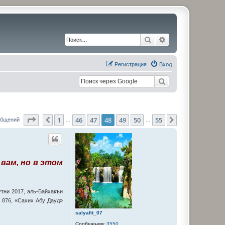
Поиск
Расширенный по
Регистрация
Вход
Страница
48
из
55
1
46
47
48
49
50
55
Пред.
След.
общений
…
…
 вам, но в этом
утни 2017, аль-Байхакъи
 876, «Сахих Абу Дауд»
salyafit_07
Сообщения:
3550