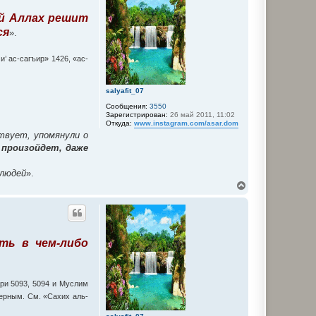
т
й Аллах решит
ь
с
ся
».
я
к
н
’ ас-сагъир» 1426, «ас-
а
ч
а
salyafit_07
л
Сообщения:
3550
у
Зарегистрирован:
26 май 2011, 11:02
Откуда:
www.instagram.com/asar.dom
ствует, упомянули о
 произойдет, даже
 людей
».
В
е
р
н
у
т
ть в чем-либо
ь
с
я
к
н
ари 5093, 5094 и Муслим
а
верным. См. «Сахих аль-
ч
а