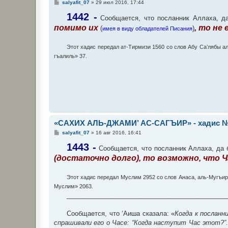
С
salyafit_07
»
29 июл 2016, 17:44
о
о
1442 -
Сообщается, что посланник Аллаха, да 
б
помимо их
, то не
щ
(
)
имея в виду обладателей Писания
е
н
и
Этот хадис передал ат-Тирмизи 1560 со слов Абу Са’лябы а
е
гъалиль» 37.
«САХИХ АЛЬ-ДЖАМИ’ АС-САГЪИР» - хадис №
С
salyafit_07
»
16 авг 2016, 16:41
о
о
1443 -
Сообщается, что посланник Аллаха, да б
б
(достаточно долго), то возможно, что 
щ
е
н
и
Этот хадис передал Муслим 2952 со слов Анаса, аль-Мугъир
е
Муслим» 2063.
_____________________________________________
Сообщается, что ‘Аиша сказала: «
Когда к посланн
спрашивали его о Часе: “Когда наступит Час этот?”. И