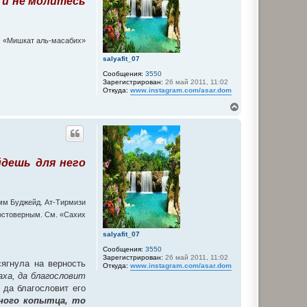
 и не молитесь
я
к
н
а
9, «Мишкат аль-масабих»
ч
а
salyafit_07
л
Сообщения:
3550
у
Зарегистрирован:
26 май 2011, 11:02
Откуда:
www.instagram.com/asar.dom
В
е
р
н
у
т
йдешь для него
ь
с
я
к
н
Умм Буджейд. Ат-Тирмизи
а
достоверным. См. «Сахих
ч
а
salyafit_07
л
Сообщения:
3550
у
Зарегистрирован:
26 май 2011, 11:02
ягнула на верность
Откуда:
www.instagram.com/asar.dom
аха, да благословит
 да благословит его
ного копытца, то