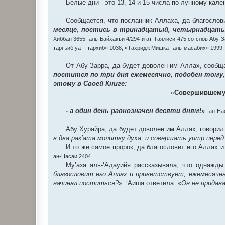
Белые дни - это 13, 14 и 15 числа по лунному кал
Сообщается, что посланник Аллаха, да благослови
месяце, постись в тринадцатый, четырнадцат
Хиббан 3655, аль-Байхакъи 4/294 и ат-Таялиси 475 со слов Абу 
таргъиб уа-т-тархиб» 1038, «Тахридж Мишкат аль-масабих» 1999,
От Абу Зарра, да будет доволен им Аллах, сообща
постится по три дня ежемесячно, подобен тому
этому в Своей Книге:
«
Совершившему н
- а один день равнозначен десяти дням!
».
ан-На
Абу Хурайра, да будет доволен им Аллах, говорил
в два рак’ата молитву духа, и совершать уитр перед
И то же самое пророк, да благословит его Аллах 
ан-Насаи 2404.
Му’аза аль-‘Адауийя рассказывала, что однажд
благословит его Аллах и приветствует, ежемесячн
начинал поститься?
». ‘Аиша ответила: «
Он не придав