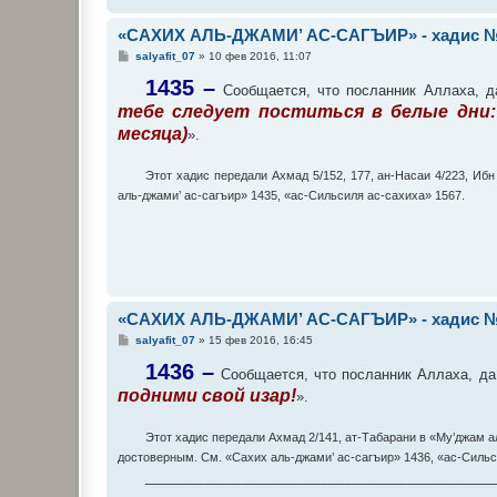
«САХИХ АЛЬ-ДЖАМИ’ АС-САГЪИР» - хадис №
С
salyafit_07
»
10 фев 2016, 11:07
о
о
1435 –
Сообщается, что посланник Аллаха, да
б
тебе следует поститься в белые дни:
щ
е
месяца)
».
н
и
е
Этот хадис передали Ахмад 5/152, 177, ан-Насаи 4/223, Иб
аль-джами’ ас-сагъир» 1435, «ас-Сильсиля ас-сахиха» 1567.
«САХИХ АЛЬ-ДЖАМИ’ АС-САГЪИР» - хадис №
С
salyafit_07
»
15 фев 2016, 16:45
о
о
1436 –
Сообщается, что посланник Аллаха, да 
б
подними свой изар!
щ
».
е
н
и
Этот хадис передали Ахмад 2/141, ат-Табарани в «Му’джам а
е
достоверным. См. «Сахих аль-джами’ ас-сагъир» 1436, «ас-Сильс
_____________________________________________