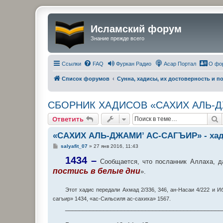
Исламский форум
Знание прежде всего
Ссылки
FAQ
Фуркан Радио
Асар Портал
О фо
Список форумов
Сунна, хадисы, их достоверность и 
СБОРНИК ХАДИСОВ «САХИХ АЛЬ-Д
П
Ответить
«САХИХ АЛЬ-ДЖАМИ’ АС-САГЪИР» - хад
С
salyafit_07
»
27 янв 2016, 11:43
о
о
1434 –
Сообщается, что посланник Аллаха, да
б
постись в белые дни
щ
».
е
н
и
Этот хадис передали Ахмад 2/336, 346, ан-Насаи 4/222 и 
е
сагъир» 1434, «ас-Сильсиля ас-сахиха» 1567.
_____________________________________________