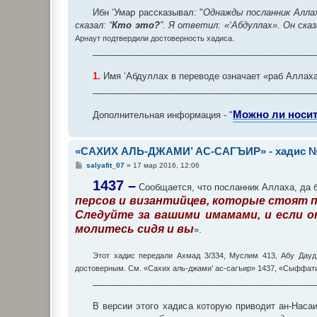
Ибн ‘Умар рассказывал: "
Однажды посланник Аллах
сказал: “
Кто это?
”. Я ответил: «‘Абдуллах». Он сказ
Арнаут подтвердили достоверность хадиса.
_____________________________________________
1.
Имя ‘Абдуллах в переводе означает «раб Аллаха
_____________________________________________
Можно ли носит
Дополнительная информация - "
«САХИХ АЛЬ-ДЖАМИ’ АС-САГЪИР» - хадис №
С
salyafit_07
»
17 мар 2016, 12:06
о
о
1437 –
Сообщается, что посланник Аллаха, да бл
б
персов и византийцев, которые стоят пр
щ
е
Следуйте за вашими имамами, и если о
н
и
молитесь сидя и вы
».
е
Этот хадис передали Ахмад 3/334, Муслим 413, Абу Дауд
достоверным. См. «Сахих аль-джами’ ас-сагъир» 1437, «Сыффати-
_____________________________________________
В версии этого хадиса которую приводит ан-Насаи