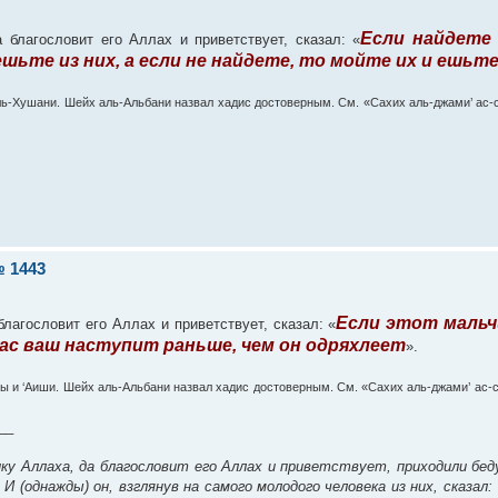
Если найдете
благословит его Аллах и приветствует, сказал: «
 ешьте из них, а если не найдете, то мойте их и ешьте
ль-Хушани. Шейх аль-Альбани назвал хадис достоверным. См. «Сахих аль-джами’ ас-
 1443
Если этот мальч
лагословит его Аллах и приветствует, сказал: «
Час ваш наступит раньше, чем он одряхлеет
».
ы и ‘Аиши. Шейх аль-Альбани назвал хадис достоверным. См. «Сахих аль-джами’ ас-
__
ику Аллаха, да благословит его Аллах и приветствует, приходили бед
 (однажды) он, взглянув на самого молодого человека из них, сказал: 