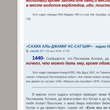
молитвы) кроме загона для овец и мест
е
в месте водопоя верблюдов, ибо, поист
н
и
е
Этот хадис передал Ибн Маджах 768 со слов Абу Хурайры. 
739.
«САХИХ АЛЬ-ДЖАМИ’ АС-САГЪИР» - хадис №
С
salyafit_07
»
22 июн 2016, 17:29
о
о
1440-
Сообщается, что Посланник Аллаха, да б
б
ничего, что можно дать ему, кроме обож
щ
е
н
и
Этот хадис передали Ахмад 6/382, Абу Дауд 1667, ат-Тирмиз
е
сказал: «
Хороший достоверный хадис
». Аль-Хаким назвал иснад
аль-джами’ ас-сагъир» 1440, «Мишкат аль-масабих» 1879, «Сахих 
_____________________________________________
В версии этого хадиса которую приводит имам 
Посланнику Аллаха, да благословит его Аллах и да пр
тебя Аллах! Поистине, к моей двери подходит бедня
Аллах и да приветствует, сказал ей: «
Если ты не н