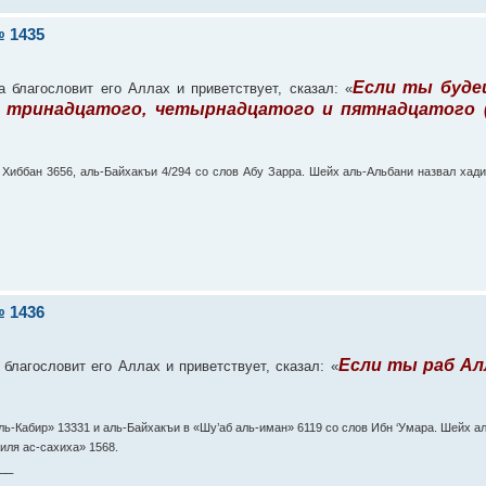
 1435
Если ты буде
 благословит его Аллах и приветствует, сказал: «
 тринадцатого, четырнадцатого и пятнадцатого (
н Хиббан 3656, аль-Байхакъи 4/294 со слов Абу Зарра. Шейх аль-Альбани назвал ха
 1436
Если ты раб Ал
благословит его Аллах и приветствует, сказал: «
ль-Кабир» 13331 и аль-Байхакъи в «Шу’аб аль-иман» 6119 со слов Ибн ‘Умара. Шейх а
иля ас-сахиха» 1568.
__