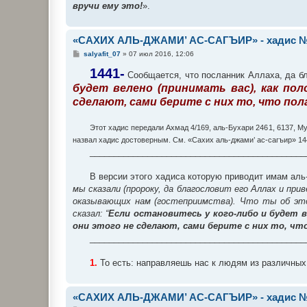
вручи ему это!
».
«САХИХ АЛЬ-ДЖАМИ’ АС-САГЪИР» - хадис №
С
salyafit_07
»
07 июл 2016, 12:06
о
о
1441-
Сообщается, что посланник Аллаха, да бла
б
будет велено (принимать вас), как по
щ
е
сделают, сами берите с них то, что по
н
и
е
Этот хадис передали Ахмад 4/169, аль-Бухари 2461, 6137, М
назвал хадис достоверным. См. «Сахих аль-джами’ ас-сагъир» 14
_____________________________________________
В версии этого хадиса которую приводит имам аль-
мы сказали (пророку, да благословит его Аллах и пр
оказывающих нам (гостеприимства). Что ты об это
сказал: “
Если остановитесь у кого-либо и будет в
они этого не сделают, сами берите с них то, ч
_____________________________________________
1.
То есть: направляешь нас к людям из различных
«САХИХ АЛЬ-ДЖАМИ’ АС-САГЪИР» - хадис №