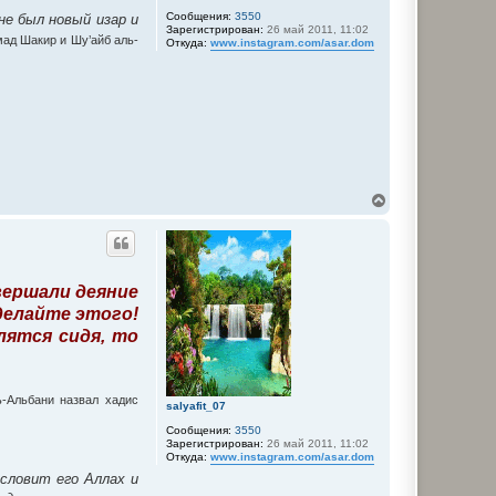
л
Сообщения:
3550
у
не был новый изар и
Зарегистрирован:
26 май 2011, 11:02
ад Шакир и Шу’айб аль-
Откуда:
www.instagram.com/asar.dom
В
е
р
н
у
т
вершали деяние
ь
с
 делайте этого!
я
лятся сидя, то
к
н
а
ч
ь-Альбани назвал хадис
а
salyafit_07
л
Сообщения:
3550
у
Зарегистрирован:
26 май 2011, 11:02
Откуда:
www.instagram.com/asar.dom
ословит его Аллах и