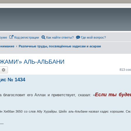
руме
Код регистрации
Как найти ответы?
Где мой вопрос?
понимание
Различные труды, посвящённые хадисам и асарам
ЖАМИ’» АЛЬ-АЛЬБАНИ
оиск
Расширенный поиск
813 со
ис № 1434
Если ты буде
 благословит его Аллах и приветствует, сказал: «
Ибн Хиббан 3650 со слов Абу Хурайры. Шейх аль-Альбани назвал хадис хорошим. См.
__