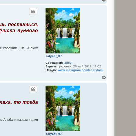
е
р
н
у
т
шь поститься,
ь
с
числа лунного
я
к
н
а
дис хорошим. См. «Сахих
ч
а
salyafit_07
л
Сообщения:
3550
у
Зарегистрирован:
26 май 2011, 11:02
Откуда:
www.instagram.com/asar.dom
В
е
р
н
у
т
лаха, то тогда
ь
с
я
к
н
ль-Альбани назвал хадис
а
ч
а
salyafit_07