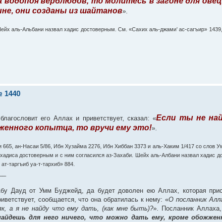
а водопоя верблюдов, то молитесь в загоне для овец
ине, они созданы из шайтанов
».
Шейх аль-Альбани назвал хадис достоверным. См. «Сахих аль-джами’ ас-сагъир» 143
 1440
Если ты не на
лагословит его Аллах и приветствует, сказал: «
женного копытца, то вручи ему это!
».
и 665, ан-Насаи 5/86, Ибн Хузайма 2276, Ибн Хиббан 3373 и аль-Хаким 1/417 со слов 
 хадиса достоверным и с ним согласился аз-Захаби. Шейх аль-Албани назвал хадис 
ат-таргъиб уа-т-тархиб» 884.
__
Абу Дауд от Умм Буджейд, да будет доволен ею Аллах, которая прис
иветствует, сообщается, что она обратилась к нему: «
О посланник Алл
к, а я не найду что ему дать, (как мне быть)?
». Посланник Аллаха,
айдешь для него ничего, что можно дать ему, кроме обожжен