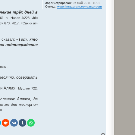
Зарегистрирован:
26 май 2011, 11:02
Откуда:
www.instagram.com/asar.dom
чение трёх дней в
61, ан-Насаи 4/223, Ибн
» 673, 7817, «Сахих ат-
 сказал: «
Тот, кто
лал подтверждение
рным.
месячно, совершать
ми Аллах.
Муслим 722,
сланник Аллаха, да
го же дня месяца он
0.
В