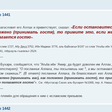
 1441
Если остановитесь
гословит его Аллах и приветствует, сказал: «
ложено (принимать гостя), то примите это, если ж
лагается гостю
».
услим 1727, Абу Дауд 3752, Ибн Маджах 3776, аль-Байхакъи 9/197 со слов ‘Укъбы ибн 
41, «Ируауль-гъалиль» 2524.
__
Бухари, сообщается, что ‘Укъба ибн ‘Амир, да будет доволен им Аллах,
1
иветствует): “О посланник Аллаха, ты посылаешь нас
, а мы останавл
м скажешь?”. (В ответ) посланник Аллаха, да благословит его Алл
елено (принимать вас), как положено (принимать гостя), то при
то полагается гостю
”
».
См. «Мухтасар Сахих аль-Бухари» №1068, пер. А. Нирш
__
 племён для обращения к ним с исламским призывом.
 1442