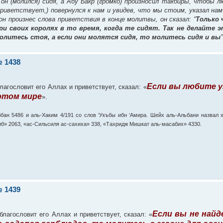
 он (молился) сидя, а Абу Бакр (громко) произносил такбиры, чтобы
 приветствует,) повернулся к нам и увидев, что мы стоим, указал нам
он произнес слова приветствия в конце молитвы, он сказал: “
Только 
и своих королях в то время, когда те сидят. Так не делайте э
олитесь стоя, а если они молятся сидя, то молитесь сидя и вы
”
 1438
Если вы любите у
агословит его Аллах и приветствует, сказал: «
 этом мире
».
ббан 5486 и аль-Хаким 4/191 со слов ‘Укъбы ибн ‘Амира. Шейх аль-Альбани назвал 
хиб» 2063, «ас-Сильсиля ас-сахиха» 338, «Тахридж Мишкат аль-масабих» 4330.
 1439
Если вы не найд
лагословит его Аллах и приветствует, сказал: «