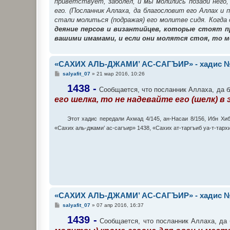
приветствует, заболел, и мы молились позади него,
его. (Посланник Аллаха, да благословит его Аллах и
стали молиться (подражая) его молитве сидя. Когда 
деяние персов и византийцев, которые стоят пр
вашими имамами, и если они молятся стоя, то м
«САХИХ АЛЬ-ДЖАМИ’ АС-САГЪИР» - хадис №
С
salyafit_07
»
21 мар 2016, 10:26
о
о
1438 -
Сообщается, что посланник Аллаха, да бл
б
его шелка, то не надевайте его (шелк) в
щ
е
н
и
Этот хадис передали Ахмад 4/145, ан-Насаи 8/156, Ибн Хи
е
«Сахих аль-джами’ ас-сагъир» 1438, «Сахих ат-таргъиб уа-т-тар
«САХИХ АЛЬ-ДЖАМИ’ АС-САГЪИР» - хадис №
С
salyafit_07
»
07 апр 2016, 16:37
о
о
1439 -
Сообщается, что посланник Аллаха, да б
б
щ