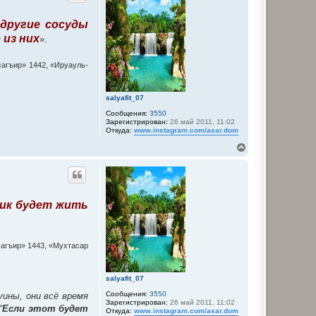
у
т
 другие сосуды
ь
с
 из них
».
я
к
н
сагъир» 1442, «Ируауль-
а
ч
а
salyafit_07
л
Сообщения:
3550
у
Зарегистрирован:
26 май 2011, 11:02
Откуда:
www.instagram.com/asar.dom
В
е
р
н
у
т
ик будет жить
ь
с
я
к
н
сагъир» 1443, «Мухтасар
а
ч
а
salyafit_07
л
Сообщения:
3550
у
уины, они всё время
Зарегистрирован:
26 май 2011, 11:02
“
Если этот будет
Откуда:
www.instagram.com/asar.dom