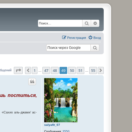
Поиск
Расширенный по
Регистрация
Вход
Страница
49
из
55
1
47
48
49
50
51
55
Пред.
След.
общений
…
…
шь поститься,
 «Сахих аль-джами’ ас-
salyafit_07
Сообщения:
3550