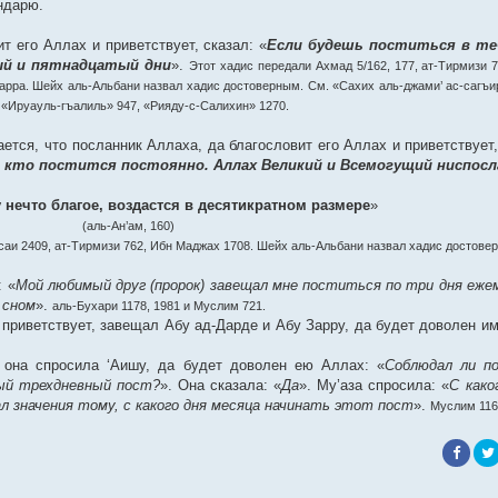
ендарю.
т его Аллах и приветствует, сказал: «
Если будешь поститься в те
ый и пятнадцатый дни
».
Этот хадис передали Ахмад 5/162, 177, ат-Тирмизи 7
Зарра. Шейх аль-Альбани назвал хадис достоверным. См. «Сахих аль-джами’ ас-сагъир
 «Ируауль-гъалиль» 947, «Рияду-с-Салихин» 1270.
ется, что посланник Аллаха, да благословит его Аллах и приветствует,
, кто постится постоянно. Аллах Великий и Всемогущий ниспос
ечто благое, воздастся в десятикратном размере
»
(аль-Ан’ам, 160)
саи 2409, ат-Тирмизи 762, Ибн Маджах 1708. Шейх аль-Альбани назвал хадис достове
: «
Мой любимый друг (пророк) завещал мне поститься по три дня еже
 сном
».
аль-Бухари 1178, 1981 и Муслим 721.
и приветствует, завещал Абу ад-Дарде и Абу Зарру, да будет доволен и
ы она спросила ‘Аишу, да будет доволен ею Аллах: «
Соблюдал ли по
ый трехдневный пост?
». Она сказала: «
Да
». Му’аза спросила: «
С како
ал значения тому, с какого дня месяца начинать этот пост
».
Муслим 116