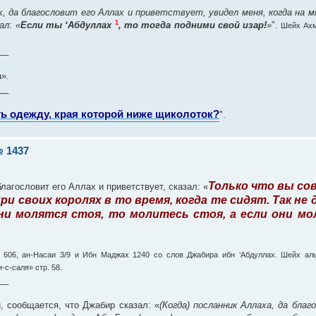
, да благословит его Аллах и приветствует, увидел меня, когда на м
1
ал: «
Если ты ‘Абдуллах
, то тогда подними свой изар!
»
".
Шейх Ахм
__
».
__
ь одежду, края которой ниже щиколоток?
".
 1437
Только что вы со
агословит его Аллах и приветствует, сказал: «
и своих королях в то время, когда те сидят. Так не
ни молятся стоя, то молитесь стоя, а если они мо
 606, ан-Насаи 3/9 и Ибн Маджах 1240 со слов Джабира ибн ‘Абдуллах. Шейх ал
с-саля» стр. 58.
__
, сообщается, что Джабир сказал: «
(Когда) посланник Аллаха, да благ