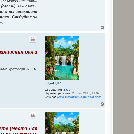
 люди могли слышать
 (сесть). Мы сели и
что вы совершали
того! Следуйте за
».
В
е
р
н
у
т
крашения рая и
ь
с
я
к
н
хадис достоверным. См.
а
ч
а
salyafit_07
л
Сообщения:
3550
у
Зарегистрирован:
26 май 2011, 11:02
Откуда:
www.instagram.com/asar.dom
В
е
р
н
у
т
ете (места для
ь
с