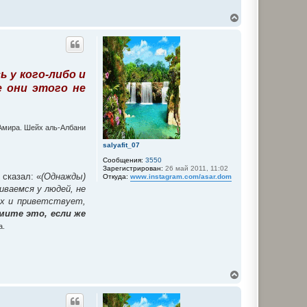
В
е
р
н
у
т
 у кого-либо и
ь
с
е они этого не
я
к
н
а
‘Амира. Шейх аль-Албани
ч
а
salyafit_07
л
Сообщения:
3550
у
Зарегистрирован:
26 май 2011, 11:02
 сказал: «
(Однажды)
Откуда:
www.instagram.com/asar.dom
иваемся у людей, не
ах и приветствует,
мите это, если же
а.
В
е
р
н