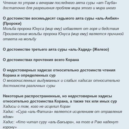
Чтение по утрам и вечерам последнего аята суры «ат-Тауба»
достаточно для разрешения проблем мира этого и мира иного
О достоинстве восемьдесят седьмого аята суры «аль-Анбия»
(Пророки)
Мольба пророка Юнуса (мир ему) избавляет от горя и бедствия
Произнесение мольбы пророка Юнуса (мир ему) является причиной
ответа на мольбу
О достоинстве третьего аята суры «аль-Хадид» (Железо)
О достоинствах прочтения всего Корана
О недостоверных хадисах относительно достоинств чтения
Корана и определенных сур
О многочисленных выдуманных и слабых хадисах относительно
достоинств различных суры
Некоторые распространенные, но недостоверные хадисы
относительно достоинства Корана, а также тех или иных сур
Хадисы о том, кого не исцелил Коран
Хадис: «Сура «аль-Фатиха» является исцелением от отравления
ядом»
Хадис: «Кто читал суру «аль-Бакъара», на того в Раю наденут
корону»