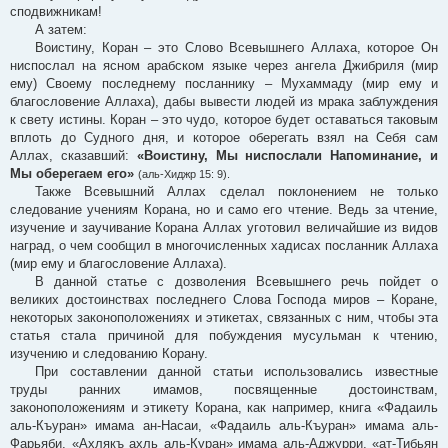
сподвижникам!
А затем:
Воистину, Коран – это Слово Всевышнего Аллаха, которое Он
ниспослал на ясном арабском языке через ангела Джибриля (мир
ему) Своему последнему посланнику – Мухаммаду (мир ему и
благословение Аллаха), дабы вывести людей из мрака заблуждения
к свету истины. Коран – это чудо, которое будет оставаться таковым
вплоть до Судного дня, и которое оберегать взял на Себя сам
Аллах, сказавший:
«Воистину, Мы ниспослали Напоминание, и
Мы оберегаем его»
(аль-Хиджр 15: 9).
Также Всевышний Аллах сделал поклонением не только
следование учениям Корана, но и само его чтение. Ведь за чтение,
изучение и заучивание Корана Аллах уготовил величайшие из видов
наград, о чем сообщил в многочисленных хадисах посланник Аллаха
(мир ему и благословение Аллаха).
В данной статье с дозволения Всевышнего речь пойдет о
великих достоинствах последнего Слова Господа миров – Коране,
некоторых законоположениях и этикетах, связанных с ним, чтобы эта
статья стала причиной для побуждения мусульман к чтению,
изучению и следованию Корану.
При составлении данной статьи использовались известные
труды ранних имамов, посвященные достоинствам,
законоположениям и этикету Корана, как например, книга «Фадаиль
аль-Къуран» имама ан-Насаи, «Фадаиль аль-Къуран» имама аль-
Фарьяби, «Ахлякъ ахль аль-Куран» имама аль-Аджурри, «ат-Тибьян