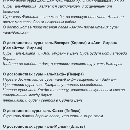
Ниспослание суры «аль-Фатиха» стало причиной отчаяния иблиса
Сура «аль-Фатиха» является заклинанием и исцелением от
болезней
Сура «аль-Фатиха» – это мольба, на которую отвечает Аллах во
время молитвы Своим искренним рабам
О достоинстве произнесения слова «Амин» после чтения суры
«аль-Фатиха»
О достоинствах суры «аль-Бакара» (Корова) и «Али ‘Имран»
(Семейство ‘Имрана)
Суры «аль-Бакара» и «Али ‘Имран» в День Суда будут идти впереди
Корана
Шайтан не входит в дом, в котором читают суру «аль-Бакъара»
О достоинствах суры «аль-Кахф» (Пещера)
Первые десять аятов суры «аль-Кахф» защитят от даджаля
При чтении суры «аль-Кахф» спустилось спокойствие
Чтение суры «аль-Кахф» в пятницу, является искуплением грехов,
совершенных между двумя
пятницами, и будет светом в Судный День
О достоинстве суры «аль-Фатх» (Победа)
Сура «аль-Фатх» дороже всего, что есть в мире этом
О достоинствах суры «аль-Мульк» (Власть)