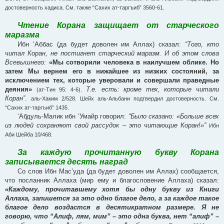
достоверность хадиса. См. также “Сахих ат-таргъиб” 3560-61.
Чтение Корана защищает от старческого
маразма
Ибн ‘Аббас (да будет доволен им Аллах) сказал:
“Того, кто
читал Коран, не постигнет старческий маразм. И об этом слова
Всевышнего:
«Мы сотворили человека в наилучшем облике. Но
затем Мы вернем его в нижайшее из низких состояний, за
исключением тех, которые уверовали и совершали праведные
деяния»
Т.е. есть: кроме тех, которые читали
(ат-Тин 95: 4-6).
Коран”
.
аль-Хаким 2/528. Шейх аль-Альбани подтвердил достоверность. См.
“Сахих ат-таргъиб” 1435.
‘Абдуль-Малик ибн ‘Умайр говорил:
“Было сказано: «Больше всех
из людей сохраняют свой рассудок – это читающие Коран!»”
Ибн
Аби Шейба 10/468.
За каждую прочитанную букву Корана
записывается десять наград
Со слов Ибн Мас’уда (да будет доволен им Аллах) сообщается,
что посланник Аллаха (мир ему и благословение Аллаха) сказал:
«Каждому, прочитавшему хотя бы одну букву из Книги
Аллаха, запишется за это одно благое дело, а за каждое такое
благое дело воздастся в десятикратном размере. Я не
говорю, что “Алиф, лям, мим” – это одна буква, нет “алиф” –