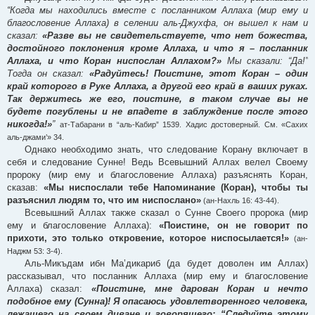
“Когда мы находились вместе с посланником Аллаха (мир ему и
благословение Аллаха) в селении аль-Джухфа, он вышел к нам и
сказал:
«Разве вы не свидетельствуете, что нет божества,
достойного поклонения кроме Аллаха, и что я – посланник
Аллаха, и что Коран ниспослан Аллахом?»
Мы сказали: “Да!”
Тогда он сказал:
«Радуйтесь! Поистине, этот Коран – один
край которого в Руке Аллаха, а другой его край в ваших руках.
Так держитесь же его, поистине, в таком случае вы не
будете погублены и не впадете в заблуждение после этого
никогда!»
”
ат-Табарани в “аль-Кабир” 1539. Хадис достоверный. См. «Сахих
аль-джами’» 34.
Однако необходимо знать, что следование Корану включает в
себя и следование Сунне! Ведь Всевышний Аллах велел Своему
пророку (мир ему и благословение Аллаха) разъяснять Коран,
сказав:
«Мы ниспослали тебе Напоминание (Коран), чтобы ты
разъяснил людям то, что им ниспослано»
(ан-Нахль 16: 43-44).
Всевышний Аллах также сказал о Сунне Своего пророка (мир
ему и благословение Аллаха):
«Поистине, он не говорит по
прихоти, это только откровение, которое ниспосылается!»
(ан-
Наджм 53: 3-4).
Аль-Микъдам ибн Ма’дикариб (да будет доволен им Аллах)
рассказывал, что посланник Аллаха (мир ему и благословение
Аллаха) сказал:
«Поистине, мне дарован Коран и нечто
подобное ему (Сунна)! Я опасаюсь удовлетворенного человека,
лежащего на своем диване и говорящего: “Следуйте этому