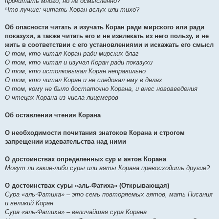
прочитать много, но не осмысленно?
Что лучше: читать Коран вслух или тихо?
Об опасности читать и изучать Коран ради мирского или ради
показухи, а также читать его и не извлекать из него пользу, и не
жить в соответствии с его установлениями и искажать его смысл
О том, кто читал Коран ради мирских благ
О том, кто читал и изучал Коран ради показухи
О том, кто истолковывал Коран неправильно
О том, кто читал Коран и не следовал ему в делах
О том, кому не было достаточно Корана, и внес нововведения
О чтецах Корана из числа лицемеров
Об оставлении чтения Корана
О необходимости почитания знатоков Корана и строгом
запрещении издевательства над ними
О достоинствах определенных сур и аятов Корана
Могут ли какие-либо суры или аяты Корана превосходить другие?
О достоинствах суры «аль-Фатиха» (Открывающая)
Сура «аль-Фатиха» – это семь повторяемых аятов, мать Писания
и великий Коран
Сура «аль-Фатиха» – величайшая сура Корана