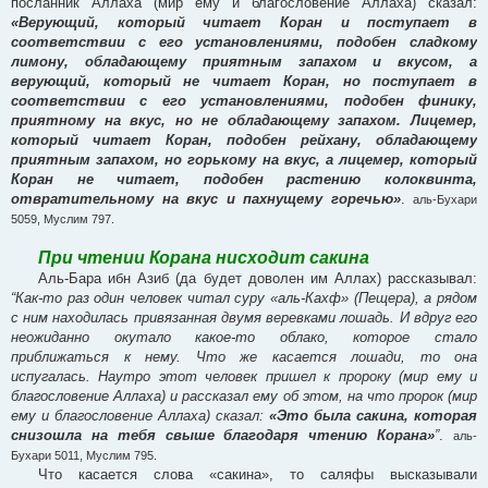
посланник Аллаха (мир ему и благословение Аллаха) сказал:
«Верующий, который читает Коран и поступает в
соответствии с его установлениями, подобен сладкому
лимону, обладающему приятным запахом и вкусом, а
верующий, который не читает Коран, но поступает в
соответствии с его установлениями, подобен финику,
приятному на вкус, но не обладающему запахом. Лицемер,
который читает Коран, подобен рейхану, обладающему
приятным запахом, но горькому на вкус, а лицемер, который
Коран не читает, подобен растению колоквинта,
отвратительному на вкус и пахнущему горечью»
.
аль-Бухари
5059, Муслим 797.
При чтении Корана нисходит сакина
Аль-Бара ибн Азиб (да будет доволен им Аллах) рассказывал:
“Как-то раз один человек читал суру «аль-Кахф» (Пещера), а рядом
с ним находилась привязанная двумя веревками лошадь. И вдруг его
неожиданно окутало какое-то облако, которое стало
приближаться к нему. Что же касается лошади, то она
испугалась. Наутро этот человек пришел к пророку (мир ему и
благословение Аллаха) и рассказал ему об этом, на что пророк (мир
ему и благословение Аллаха) сказал:
«Это была сакина, которая
снизошла на тебя свыше благодаря чтению Корана»
”
.
аль-
Бухари 5011, Муслим 795.
Что касается слова «сакина», то саляфы высказывали