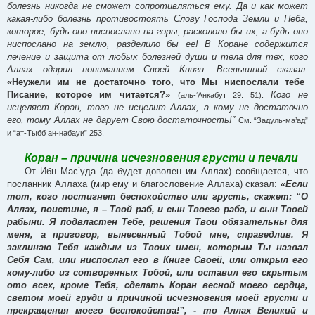
болезнь никогда не сможет сопротивляться ему. Да и как может
какая-либо болезнь противостоять Слову Господа Земли и Неба,
которое, будь оно ниспослано на горы, раскололо бы их, а будь оно
ниспослано на землю, разделило бы ее! В Коране содержится
лечение и защита от любых болезней души и тела для тех, кого
Аллах одарил пониманием Своей Книги. Всевышний сказал:
«Неужели им не достаточно того, что Мы ниспослали тебе
Писание, которое им читается?»
Кого не
(аль-‘Анкабут 29: 51).
исцеляет Коран, того не исцелит Аллах, а кому не достаточно
его, тому Аллах не дарует Свою достаточность!”
См. “Задуль-ма’ад”
и “ат-Тыбб ан-набауи” 253.
Коран – причина исчезновения грусти и печали
От Ибн Мас’уда (да будет доволен им Аллах) сообщается, что
посланник Аллаха (мир ему и благословение Аллаха) сказал:
«Если
тот, кого постигнет беспокойство или грусть, скажет: “О
Аллах, поистине, я – Твой раб, и сын Твоего раба, и сын Твоей
рабыни. Я подвластен Тебе, решения Твои обязательны для
меня, а приговор, вынесенный Тобой мне, справедлив. Я
заклинаю Тебя каждым из Твоих имен, которым Ты назвал
Себя Сам, или ниспослал его в Книге Своей, или открыл его
кому-либо из сотворенных Тобой, или оставил его скрытым
ото всех, кроме Тебя, сделать Коран весной моего сердца,
светом моей груди и причиной исчезновения моей грусти и
прекращения моего беспокойства!”, - то Аллах Великий и