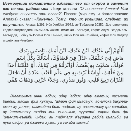
Всемогущий обязательно избавит его от скорби и заменит
его печаль радостью»
. Люди сказали:
“О посланник Аллаха! Нам
следует выучить эти слова?”
Пророк (мир ему и благословение
Аллаха) сказал:
«Конечно. Тому, кто их услышал, следует их
выучить»
.
Ахмад 1/391, Ибн Хиббан 3/972, ат-Табарани 10352. Достоверность
хадиса подтвердили имам аль-Хаким, имам аль-Багъауи, хафиз Абуль-Фадль аль-
Багъдади, шейхуль-Ислам Ибн Таймия, шейх Ибн аль-Къайим, хафиз Ибн Хаджар
и шейх аль-Альбани.
أَللَّهُمَّ إِنِّي عَبْدُكَ، ابْنُ عَبْدِكَ، ابْنُ أَمَتِكَ، نَاصِيَتِي بِيَدِكَ
مَاضٍ فِيَ حُكْمُكَ، عَدْلٌ فِيَ قَضَاؤُكَ، أَسْأَلُكَ بِكُلِّ اسْمٍ
هُوَلَكَ، سَمَّيْتَ بِهِ نَفْسَكَ أَوْأَنْزَلْتَهُ فِي كِتَابِكَ، أَوْ عَلَّمْتَهُ أَحَدًا
مِنْ خَلْقِكَ، أَوِاسْتَأْ ثَرْتَ بِهِ فِي عِلْمِ الْغَيْبِ عِنْدَكَ أَنْ تَجْعَلَ
الْقُرْآنَ رَبِيعَ قَلْبِي، وَنُورَ صَدْرِي، وَجَلاَءَ حُزْنِي وَذَهَابَ هَمِّي
/Аллахумма инни ‘абдук, ибну ‘абдик, ибну аматик, насыети
биедик, мадын фия хукмук, ‘адлюн фия къада-ук, ас-алюка бикулли-
смин ху-уа ляк, саммайта бихи нафсак, ау анзальтаху фи китабик,
ау ‘аллямтаху ахадан мин хъалькык, аууиста‘ сарта бихи фи
‘ильмиль-гъейби ‘индак, ан тадж’аля Къурана раби’а къальби, уа
нура садри, уа джаля-а хузни, уа захаба хамми/.