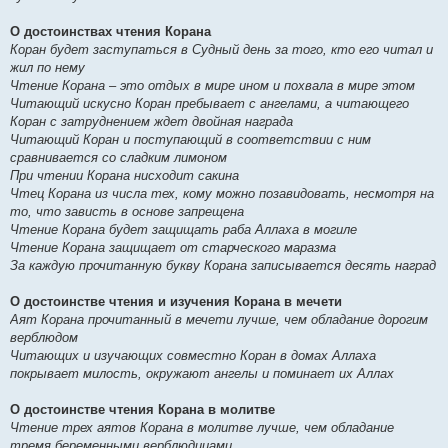
О достоинствах чтения Корана
Коран будет заступаться в Судный день за того, кто его читал и
жил по нему
Чтение Корана – это отдых в мире ином и похвала в мире этом
Читающий искусно Коран пребывает с ангелами, а читающего
Коран с затруднением ждет двойная награда
Читающий Коран и поступающий в соответствии с ним
сравнивается со сладким лимоном
При чтении Корана нисходит сакина
Чтец Корана из числа тех, кому можно позавидовать, несмотря на
то, что зависть в основе запрещена
Чтение Корана будет защищать раба Аллаха в могиле
Чтение Корана защищает от старческого маразма
За каждую прочитанную букву Корана записывается десять наград
О достоинстве чтения и изучения Корана в мечети
Аят Корана прочитанный в мечети лучше, чем обладание дорогим
верблюдом
Читающих и изучающих совместно Коран в домах Аллаха
покрывает милость, окружают ангелы и поминает их Аллах
О достоинстве чтения Корана в молитве
Чтение трех аятов Корана в молитве лучше, чем обладание
тремя беременными верблюдицами