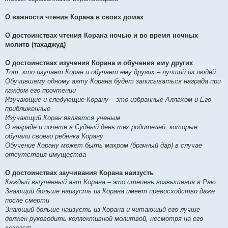
О важности чтения Корана в своих домах
О достоинствах чтения Корана ночью и во время ночных
молитв (тахаджуд)
О достоинствах изучения Корана и обучения ему других
Тот, кто изучает Коран и обучает ему других – лучший из людей
Обучившему одному аяту Корана будет записываться награда при
каждом его прочтении
Изучающие и следующие Корану – это избранные Аллахом и Его
приближенные
Изучающий Коран является ученым
О награде и почете в Судный день тех родителей, которые
обучали своего ребенка Корану
Обучение Корану может быть махром (брачный дар) в случае
отсутствия имущества
О достоинствах заучивания Корана наизусть
Каждый выученный аят Корана – это степень возвышения в Раю
Знающий больше наизусть из Корана имеет превосходство даже
после смерти
Знающий больше наизусть из Корана и читающий его лучше
должен руководить коллективной молитвой, несмотря на его
возраст