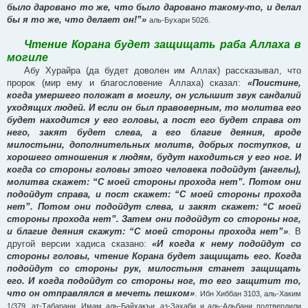
было даровано то же, что было даровано такому-то, и делал
бы я то же, что делает он!”»
аль-Бухари 5026.
Чтение Корана будет защищать раба Аллаха в
могиле
Абу Хурайра (да будет доволен им Аллах) рассказывал, что
пророк (мир ему и благословение Аллаха) сказал:
«Поистине,
когда умершего положат в могилу, он услышит звук сандалий
уходящих людей. И если он был правоверным, то молитва его
будет находится у его головы, а пост его будет справа от
него, закят будет слева, а его благие деяния, вроде
милостыни, дополнительных молитв, добрых поступков, и
хорошего отношения к людям, будут находиться у его ног. И
когда со стороны головы этого человека подойдут (ангелы),
молитва скажет: “С моей стороны прохода нет”. Потом они
подойдут справа, и пост скажет: “С моей стороны прохода
нет”. Потом они подойдут слева, и закят скажет: “С моей
стороны прохода нет”. Затем они подойдут со стороны ног,
и благие деяния скажут: “С моей стороны прохода нет”»
. В
другой версии хадиса сказано:
«И когда к нему подойдут со
стороны головы, чтение Корана будет защищать его. Когда
подойдут со стороны рук, милостыня станет защищать
его. И когда подойдут со стороны ног, то его защитит то,
что он отправлялся в мечеть пешком»
.
Ибн Хиббан 3103, аль-Хаким
1/379, ат-Табарани. Имам аль-Байхакъи, аз-Захаби и аль-Альбани подтвердили