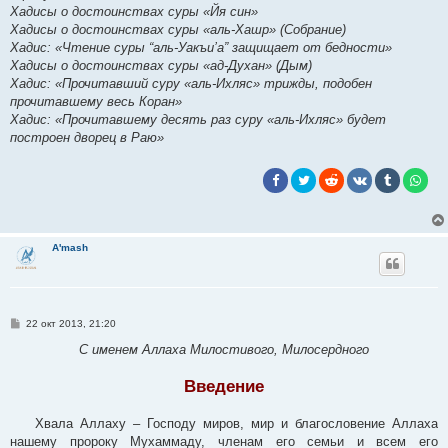
Хадисы о достоинствах суры «Йя син»
Хадисы о достоинствах суры «аль-Хашр» (Собрание)
Хадис: «Чтение суры “аль-Уакъи’а” защищает от бедности»
Хадисы о достоинствах суры «ад-Духан» (Дым)
Хадис: «Прочитавший суру «аль-Ихляс» трижды, подобен
прочитавшему весь Коран»
Хадис: «Прочитавшему десять раз суру «аль-Ихляс» будет
построен дворец в Раю»
A'mash
С
22 окт 2013, 21:20
о
о
С именем Аллаха Милостивого, Милосердного
б
щ
е
Введение
н
и
е
Хвала Аллаху – Господу миров, мир и благословение Аллаха
нашему пророку Мухаммаду, членам его семьи и всем его