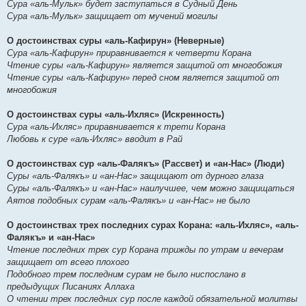
Сура «аль-Мульк» будет заступаться в Судный День
Сура «аль-Мульк» защищает от мучений могилы
О достоинствах суры «аль-Кафирун» (Неверные)
Сура «аль-Кафирун» приравнивается к четверти Корана
Чтение суры «аль-Кафирун» является защитой от многобожия
Чтение суры «аль-Кафирун» перед сном является защитой от
многобожия
О достоинствах суры «аль-Ихляс» (Искренность)
Сура «аль-Ихляс» приравнивается к трети Корана
Любовь к суре «аль-Ихляс» вводит в Рай
О достоинствах сур «аль-Фалякъ» (Рассвет) и «ан-Нас» (Люди)
Суры «аль-Фалякъ» и «ан-Нас» защищают от дурного глаза
Суры «аль-Фалякъ» и «ан-Нас» наилучшее, чем можно защищаться
Аятов подобных сурам «аль-Фалякъ» и «ан-Нас» не было
О достоинствах трех последних сурах Корана: «аль-Ихляс», «аль-
Фалякъ» и «ан-Нас»
Чтение последних трех сур Корана трижды по утрам и вечерам
защищает от всего плохого
Подобного трем последним сурам не было ниспослано в
предыдущих Писаниях Аллаха
О чтении трех последних сур после каждой обязательной молитвы