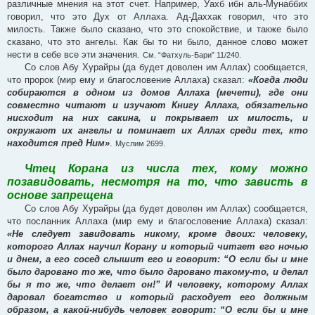
различные мнения на этот счет. Например, Уахб ибн аль-Мунаббих
говорил, что это Дух от Аллаха. Ад-Даххак говорил, что это
милость. Также было сказано, что это спокойствие, и также было
сказано, что это ангелы. Как бы то ни было, данное слово может
нести в себе все эти значения.
См. “Фатхуль-Бари” 11/240.
Со слов Абу Хурайры (да будет доволен им Аллах) сообщается,
что пророк (мир ему и благословение Аллаха) сказал:
«Когда люди
собираются в одном из домов Аллаха (мечети), где они
совместно читают и изучают Книгу Аллаха, обязательно
нисходит на них сакина, и покрывает их милость, и
окружают их ангелы и поминает их Аллах среди тех, кто
находится пред Ним»
.
Муслим 2699.
Чтец Корана из числа тех, кому можно
позавидовать, несмотря на то, что зависть в
основе запрещена
Со слов Абу Хурайры (да будет доволен им Аллах) сообщается,
что посланник Аллаха (мир ему и благословение Аллаха) сказал:
«Не следует завидовать никому, кроме двоих: человеку,
которого Аллах научил Корану и который читает его ночью
и днем, а его сосед слышит его и говорит: “О если бы и мне
было даровано то же, что было даровано такому-то, и делал
бы я то же, что делает он!” И человеку, которому Аллах
даровал богатство и который расходует его должным
образом, а какой-нибудь человек говорит: “О если бы и мне