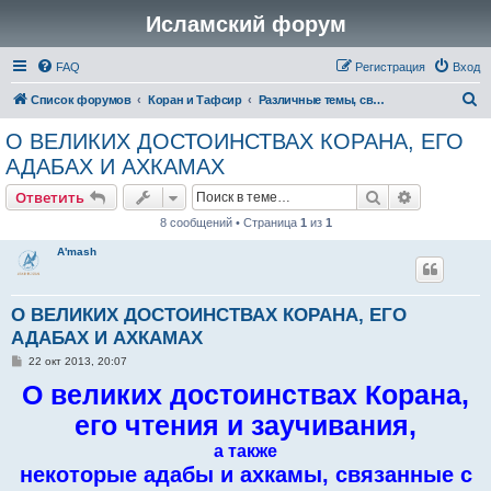
Исламский форум
FAQ
Регистрация
Вход
П
Список форумов
Коран и Тафсир
Различные темы, связанные с Кораном
о
О ВЕЛИКИХ ДОСТОИНСТВАХ КОРАНА, ЕГО
и
АДАБАХ И АХКАМАХ
с
Поиск
Расширен
Ответить
к
8 сообщений • Страница
1
из
1
A'mash
О ВЕЛИКИХ ДОСТОИНСТВАХ КОРАНА, ЕГО
АДАБАХ И АХКАМАХ
С
22 окт 2013, 20:07
о
О великих достоинствах Корана,
о
б
щ
его чтения и заучивания,
е
н
а также
и
е
некоторые адабы и ахкамы, связанные с