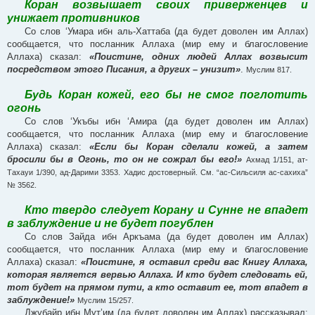
Коран возвышает своих приверженцев и
унижает противников
Со слов ‘Умара ибн аль-Хаттаба (да будет доволен им Аллах)
сообщается, что посланник Аллаха (мир ему и благословение
Аллаха) сказал:
«Поистине, одних людей Аллах возвысит
посредством этого Писания, а других – унизит»
.
Муслим 817.
Будь Коран кожей, его бы не смог поглотить
огонь
Со слов ‘Укъбы ибн ‘Амира (да будет доволен им Аллах)
сообщается, что посланник Аллаха (мир ему и благословение
Аллаха) сказал:
«Если бы Коран сделали кожей, а затем
бросили бы в Огонь, то он не сожрал бы его!»
Ахмад 1/151, ат-
Тахауи 1/390, ад-Дарими 3353. Хадис достоверный. См. “ас-Сильсиля ас-сахиха”
№ 3562.
Кто твердо следует Корану и Сунне не впадет
в заблуждение и не будет погублен
Со слов Зайда ибн Аркъама (да будет доволен им Аллах)
сообщается, что посланник Аллаха (мир ему и благословение
Аллаха) сказал:
«Поистине, я оставил среди вас Книгу Аллаха,
которая является вервью Аллаха. И кто будет следовать ей,
тот будет на прямом пути, а кто оставит ее, тот впадет в
заблуждение!»
Муслим 15/257.
Джубайр ибн Мут’им (да будет доволен им Аллах) рассказывал: