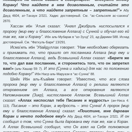
Корану! Что найдете в нем дозволенным, считайте это
дозволенным, а что найдете запретным – запретным!”»
Абу
Дауд 4604, ат-Тахауи 2/321. Хадис достоверный. См. “ас-Сильсиля ас-сахиха”
2870.
Хассан ибн ‘Атыя сказал:
“Ангел Джибриль ниспосылался к
пророку (мир ему и благословение Аллаха) с Сунной и обучал его ей
так же, как и Корану”
.
Ибн аль-Мубарак в “аз-Зухд” 23, ад-Дарими 588. Иснад
достоверный. См. “Фатхуль-Бари” 13/291.
Исма’иль ибн ‘Убайдуллах говорил:
“Нам необходимо оберегать
и принимать то, что пришло от посланника Аллаха (мир ему и
благословение Аллаха), ведь Всевышний Аллах сказал:
«Берите же
то, что дал вам посланник, и сторонитесь того, что он запретил
вам!»
И это (Сунна и хадисы) для нас по положению
(аль-Хашар 59: 7).
подобно Корану!”
Ибн Наср аль-Маруази в “ас-Сунна” 88.
Шейх Ибн аль-Къайим говорил:
“Известно, что все слова
пророка (мир ему и благословение Аллаха) о религии являются
откровением от Аллаха, а все откровения являются
Напоминанием (Зикр), ниспосланное Аллахом. Всевышний Аллах
сказал:
«Аллах ниспослал тебе Писание и мудрость»
(ан-Ниса 4:
Писание – это Коран, а мудрость – это Сунна! А пророк (мир
113).
ему и благословение Аллаха) сказал:
«Поистине, мне дарован
Коран и нечто подобное ему!»
И он
Абу Дауд 4604, ат-Тахауи 2/321.
сообщил о том, что Сунна была дарована ему так же, как и Коран.
А Аллах Всевышний сообщил, что Он взял на Себя полномочие