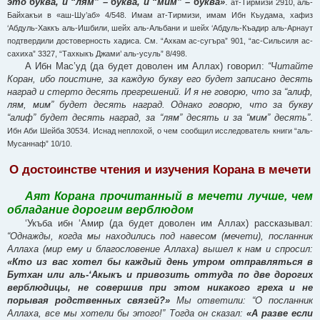
это буква, и “лям” – буква, и “мим” – буква»
.
ат-Тирмизи 2910, аль-
Байхакъи в «аш-Шу’аб» 4/548. Имам ат-Тирмизи, имам Ибн Къудама, хафиз
‘Абдуль-Хаккъ аль-Ишбили, шейх аль-Альбани и шейх ‘Абдуль-Къадир аль-Арнаут
подтвердили достоверность хадиса. См. “Ахкам ас-сугъра” 901, “ас-Сильсиля ас-
сахиха” 3327, “Тахкыкъ Джами’ аль-усуль” 8/498.
А Ибн Мас’уд (да будет доволен им Аллах) говорил:
“Читайте
Коран, ибо поистине, за каждую букву его будет записано десять
наград и стерто десять прегрешений. И я не говорю, что за “алиф,
лям, мим” будет десять наград. Однако говорю, что за букву
“алиф” будет десять наград, за “лям” десять и за “мим” десять”
.
Ибн Аби Шейба 30534. Иснад неплохой, о чем сообщил исследователь книги “аль-
Мусаннаф” 10/10.
О достоинстве чтения и изучения Корана в мечети
Аят Корана прочитанный в мечети лучше, чем
обладание дорогим верблюдом
‘Укъба ибн ‘Амир (да будет доволен им Аллах) рассказывал:
“Однажды, когда мы находились под навесом (мечети), посланник
Аллаха (мир ему и благословение Аллаха) вышел к нам и спросил:
«Кто из вас хотел бы каждый день утром отправляться в
Бутхан или аль-‘Акыкъ и привозить оттуда по две дорогих
верблюдицы, не совершив при этом никакого греха и не
порывая родственных связей?»
Мы ответили: “О посланник
Аллаха, все мы хотели бы этого!” Тогда он сказал:
«А разве если