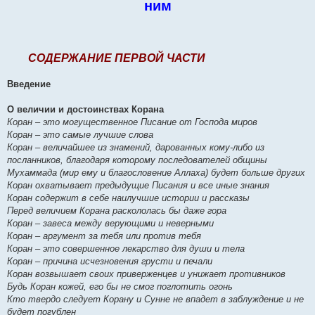
ним
СОДЕРЖАНИЕ ПЕРВОЙ ЧАСТИ
Введение
О величии и достоинствах Корана
Коран – это могущественное Писание от Господа миров
Коран – это самые лучшие слова
Коран – величайшее из знамений, дарованных кому-либо из
посланников, благодаря которому последователей общины
Мухаммада (мир ему и благословение Аллаха) будет больше других
Коран охватывает предыдущие Писания и все иные знания
Коран содержит в себе наилучшие истории и рассказы
Перед величием Корана раскололась бы даже гора
Коран – завеса между верующими и неверными
Коран – аргумент за тебя или против тебя
Коран – это совершенное лекарство для души и тела
Коран – причина исчезновения грусти и печали
Коран возвышает своих приверженцев и унижает противников
Будь Коран кожей, его бы не смог поглотить огонь
Кто твердо следует Корану и Сунне не впадет в заблуждение и не
будет погублен