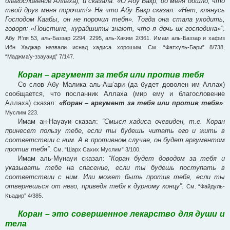
благословение Аллаха), и сказала: «О Абу Бакр, до меня дошло, что
твой друг меня порочит!» На что Абу Бакр сказал: «Нет, клянусь
Господом Каабы, он не порочил тебя». Тогда она стала уходить,
говоря: «Поистине, курайшиты знают, что я дочь их господина»”
.
Абу Я’ля 53, аль-Баззар 2294, 2295, аль-Хаким 2/361. Имам аль-Баззар и хафиз
Ибн Хаджар назвали иснад хадиса хорошим. См. “Фатхуль-Бари” 8/738,
“Маджма’у-ззауаид” 7/147.
Коран – аргумент за тебя или против тебя
Со слов Абу Малика аль-Аш’ари (да будет доволен им Аллах)
сообщается, что посланник Аллаха (мир ему и благословение
Аллаха) сказал:
«Коран – аргумент за тебя или против тебя»
.
Муслим 223.
Имам ан-Науауи сказал:
“Смысл хадиса очевиден, т.е. Коран
принесет пользу тебе, если ты будешь читать его и жить в
соответствии с ним. А в противном случае, он будет аргументом
против тебя”
.
См. “Шарх Сахих Муслим” 3/100.
Имам аль-Мунауи сказал:
“Коран будет доводом за тебя и
указывать тебе на спасение, если ты будешь поступать в
соответствии с ним. Или может быть против тебя, если ты
отвернешься от него, приведя тебя к дурному концу”
.
См. “Файдуль-
Къадир” 4/385.
Коран – это совершенное лекарство для души и
тела