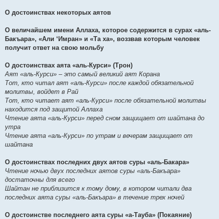
О достоинствах некоторых аятов
О величайшем имени Аллаха, которое содержится в сурах «аль-
Бакъара», «Али ‘Имран» и «Та ха», воззвав которым человек
получит ответ на свою мольбу
О достоинствах аята «аль-Курси» (Трон)
Аят «аль-Курси» – это самый великий аят Корана
Тот, кто читал аят «аль-Курси» после каждой обязательной
молитвы, войдет в Рай
Тот, кто читает аят «аль-Курси» после обязательной молитвы
находится под защитой Аллаха
Чтение аята «аль-Курси» перед сном защищает от шайтана до
утра
Чтение аята «аль-Курси» по утрам и вечерам защищает от
шайтана
О достоинствах последних двух аятов суры «аль-Бакара»
Чтение ночью двух последних аятов суры «аль-Бакъара»
достаточны для всего
Шайтан не приблизится к тому дому, в котором читали два
последних аята суры «аль-Бакъара» в течение трех ночей
О достоинстве последнего аята суры «а-Тауба» (Покаяние)