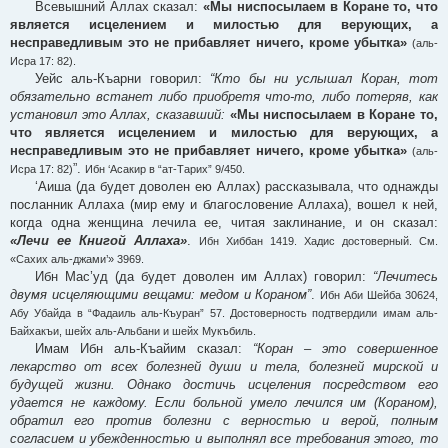
Всевышний Аллах сказал:
«Мы ниспосылаем в Коране то, что
является исцелением и милостью для верующих, а
несправедливым это не прибавляет ничего, кроме убытка»
(аль-
Исра 17: 82).
Уейс аль-Къарни говорил:
“Кто бы ни услышал Коран, тот
обязательно встанет либо приобретя что-то, либо потеряв, как
установил это Аллах, сказавший:
«Мы ниспосылаем в Коране то,
что является исцелением и милостью для верующих, а
несправедливым это не прибавляет ничего, кроме убытка»
(аль-
”.
Исра 17: 82)
Ибн ‘Асакир в “ат-Тарих” 9/450.
‘Аиша (да будет доволен ею Аллах) рассказывала, что однажды
посланник Аллаха (мир ему и благословение Аллаха), вошел к ней,
когда одна женщина лечила ее, читая заклинание, и он сказал:
«Лечи ее Книгой Аллаха»
.
Ибн Хиббан 1419. Хадис достоверный. См.
«Сахих аль-джами’» 3969.
Ибн Мас’уд (да будет доволен им Аллах) говорил:
“Лечитесь
двумя исцеляющими вещами: медом и Кораном”
.
Ибн Аби Шейба 30624,
Абу Убайда в “Фадаиль аль-Къуран” 57. Достоверность подтвердили имам аль-
Байхакъи, шейх аль-Альбани и шейх Мукъбиль.
Имам Ибн аль-Къайим сказал:
“Коран – это совершенное
лекарство от всех болезней души и тела, болезней мирской и
будущей жизни. Однако достичь исцеления посредством его
удается не каждому. Если больной умело лечился им (Кораном),
обратил его против болезни с верностью и верой, полным
согласием и убежденностью и выполнял все требования этого, то