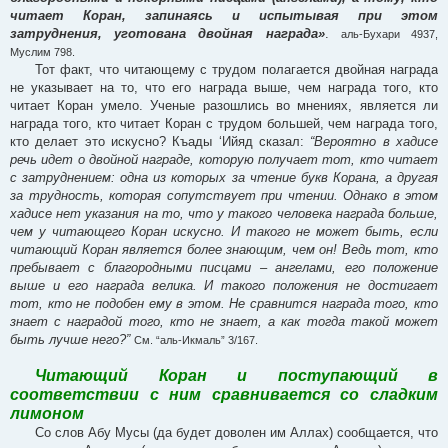
читает Коран, запинаясь и испытывая при этом
затруднения, уготована двойная награда»
.
аль-Бухари 4937,
Муслим 798.
Тот факт, что читающему с трудом полагается двойная награда
не указывает на то, что его награда выше, чем награда того, кто
читает Коран умело. Ученые разошлись во мнениях, является ли
награда того, кто читает Коран с трудом большей, чем награда того,
кто делает это искусно? Къады ‘Ийяд сказал:
“Вероятно в хадисе
речь идет о двойной награде, которую получает тот, кто читает
с затруднением: одна из которых за чтение букв Корана, а другая
за трудность, которая сопутствует при чтении. Однако в этом
хадисе нет указания на то, что у такого человека награда больше,
чем у читающего Коран искусно. И такого не может быть, если
читающий Коран является более знающим, чем он! Ведь тот, кто
пребывает с благородными писцами – ангелами, его положение
выше и его награда велика. И такого положения не достигает
тот, кто не подобен ему в этом. Не сравнится награда того, кто
знает с наградой того, кто не знает, а как тогда такой может
быть лучше него?”
См. “аль-Икмаль” 3/167.
Читающий Коран и поступающий в
соответствии с ним сравнивается со сладким
лимоном
Со слов Абу Мусы (да будет доволен им Аллах) сообщается, что