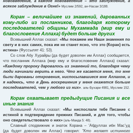
нововведение, а каждое нововведение – это заблуждение, а
всякое заблуждение в Огне!»
Муслим 2/592, ан-Насаи 3/188.
Коран – величайшее из знамений, дарованных
кому-либо из посланников, благодаря которому
последователей общины Мухаммада (мир ему и
благословение Аллаха) будет больше других
Всевышний Аллах сказал:
«Мы покажем им Наши знамения по
свету и в них самих, пока им не станет ясно, что это (Коран) есть
истина»
(Фуссылят 41: 53).
Со слов Абу Хурайры (да будет доволен им Аллах) сообщается,
что посланник Аллаха (мир ему и благословение Аллаха) сказал:
«Каждому пророку даровалось из знамений то, благодаря чему
люди начинали верить в него. Что же касается меня, то мне
были дарованы откровения, ниспосылавшиеся мне Аллахом, и
я надеюсь, что в День воскрешения у меня окажется больше
последователей, чем у любого из них»
.
аль-Бухари 4981, Муслим 152.
Коран охватывает предыдущие Писания и все
иные знания
Всевышний Аллах сказал:
«Мы ниспослали тебе Писание с
истиной в подтверждение прежних Писаний, и для того, чтобы
оно свидетельствовало о них»
(аль-Маида 5: 48).
Славный сподвижник и знаток Корана – ‘Абдуллах ибн Мас’уд
(да будет доволен им Аллах) говорил:
“Кто желает истинного