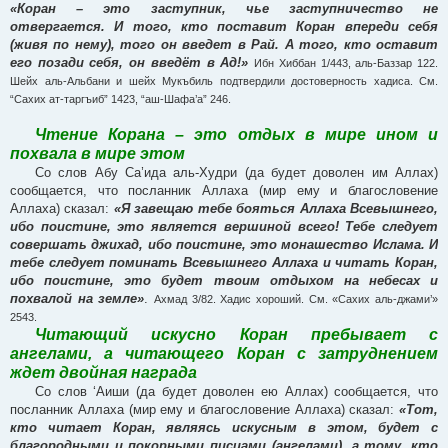
«Коран – это заступник, чье заступничество не
отвергается. И того, кто поставит Коран впереди себя
(живя по нему), того он введет в Рай. А того, кто оставит
его позади себя, он введёт в Ад!»
Ибн Хиббан 1/443, аль-Баззар 122.
Шейх аль-Альбани и шейх Мукъбиль подтвердили достоверность хадиса. См.
“Сахих ат-таргъиб” 1423, “аш-Шафа’а” 246.
Чтение Корана – это отдых в мире ином и
похвала в мире этом
Со слов Абу Са’ида аль-Худри (да будет доволен им Аллах)
сообщается, что посланник Аллаха (мир ему и благословение
Аллаха) сказал:
«Я завещаю тебе бояться Аллаха Всевышнего,
ибо поистине, это является вершиной всего! Тебе следует
совершать джихад, ибо поистине, это монашество Ислама. И
тебе следует поминать Всевышнего Аллаха и читать Коран,
ибо поистине, это будет твоим отдыхом на небесах и
похвалой на земле»
.
Ахмад 3/82. Хадис хороший. См. «Сахих аль-джами’»
2543.
Читающий искусно Коран пребывает с
ангелами, а читающего Коран с затруднением
ждет двойная награда
Со слов ‘Аиши (да будет доволен ею Аллах) сообщается, что
посланник Аллаха (мир ему и благословение Аллаха) сказал:
«Тот,
кто читает Коран, являясь искусным в этом, будет с
благородными и покорными писцами (ангелами), а тому, кто