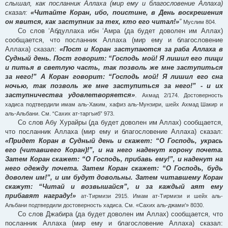
слышал, как посланник Аллаха (мир ему и благословение Аллаха)
сказал:
«Читайте Коран, ибо, поистине, в День воскрешения
он явится, как заступник за тех, кто его читал!»
”
Муслим 804.
Со слов ‘Абдуллаха ибн ‘Амра (да будет доволен им Аллах)
сообщается, что посланник Аллаха (мир ему и благословение
Аллаха) сказал:
«Пост и Коран заступаются за раба Аллаха в
Судный день. Пост говорит: “Господь мой! Я лишил его пищи
и питья в светлую часть, так позволь же мне заступиться
за него!” А Коран говорит: “Господь мой! Я лишил его сна
ночью, так позволь же мне заступиться за него!” - и их
заступничества удовлетворяется»
.
Ахмад 2/174. Достоверность
хадиса подтвердили имам аль-Хаким, хафиз аль-Мунзири, шейх Ахмад Шакир и
аль-Альбани. См. “Сахих ат-таргъиб” 973.
Со слов Абу Хурайры (да будет доволен им Аллах) сообщается,
что посланник Аллаха (мир ему и благословение Аллаха) сказал:
«Придет Коран в Судный день и скажет: “О Господь, укрась
его (читавшего Коран)!”, и на него наденут корону почета.
Затем Коран скажет: “О Господь, прибавь ему!”, и наденут на
него одежду почета. Затем Коран скажет: “О Господь, будь
доволен им!”, и им будут довольны. Затем читавшему Коран
скажут: “Читай и возвышайся”, и за каждый аят ему
прибавят награду!»
ат-Тирмизи 2915. Имам ат-Тирмизи и шейх аль-
Альбани подтвердили достоверность хадиса. См. «Сахих аль-джами’» 8030.
Со слов Джабира (да будет доволен им Аллах) сообщается, что
посланник Аллаха (мир ему и благословение Аллаха) сказал: