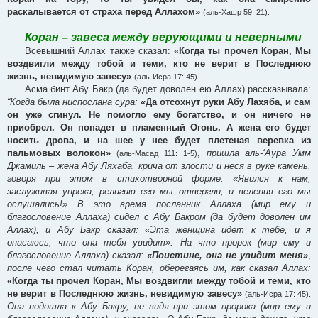
раскалывается от страха перед Аллахом»
(аль-Хашр 59: 21).
Коран – завеса между верующими и неверными
Всевышний Аллах также сказал:
«Когда ты прочел Коран, Мы
воздвигли между тобой и теми, кто не верит в Последнюю
жизнь, невидимую завесу»
(аль-Исра 17: 45).
Асма бинт Абу Бакр (да будет доволен ею Аллах) рассказывала:
“Когда была ниспослана сура:
«Да отсохнут руки Абу Лахяба, и сам
он уже сгинул. Не помогло ему богатство, и он ничего не
приобрел. Он попадет в пламенный Огонь. А жена его будет
носить дрова, и на шее у нее будет плетеная веревка из
пальмовых волокон»
,
пришла аль-‘Аура Умм
(аль-Масад 111: 1-5)
Джамиль – жена Абу Ляхаба, крича от злости и неся в руке камень,
говоря при этом в стихотворной форме: «Явился к нам,
заслуживая упрека; религию его мы отвергли; и веления его мы
ослушались!» В это время посланник Аллаха (мир ему и
благословение Аллаха) сидел с Абу Бакром (да будет доволен им
Аллах), и Абу Бакр сказал: «Эта женщина идет к тебе, и я
опасаюсь, что она тебя увидит». На что пророк (мир ему и
благословение Аллаха) сказал:
«Поистине, она не увидит меня»
,
после чего стал читать Коран, оберегаясь им, как сказал Аллах:
«Когда ты прочел Коран, Мы воздвигли между тобой и теми, кто
не верит в Последнюю жизнь, невидимую завесу»
(аль-Исра 17: 45).
Она подошла к Абу Бакру, не видя при этом пророка (мир ему и