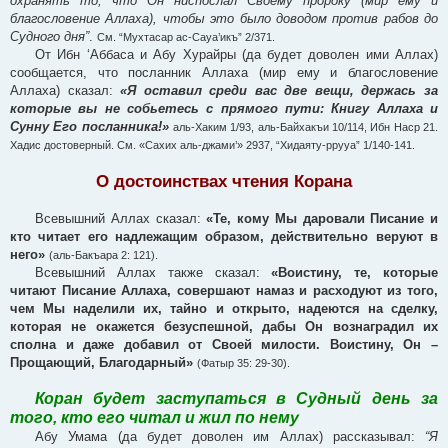
охранять то, что Он ниспослал Своему пророку (мир ему и
благословение Аллаха), чтобы это было доводом против рабов до
Судного дня”
.
См. “Мухтасар ас-Сауа’икъ” 2/371.
От Ибн ‘Аббаса и Абу Хурайры (да будет доволен ими Аллах)
сообщается, что посланник Аллаха (мир ему и благословение
Аллаха) сказал:
«Я оставил среди вас две вещи, держась за
которые вы не собьетесь с прямого пути: Книгу Аллаха и
Сунну Его посланника!»
аль-Хаким 1/93, аль-Байхакъи 10/114, Ибн Наср 21.
Хадис достоверный. См. «Сахих аль-джами’» 2937, “Хидаяту-ррууа” 1/140-141.
О достоинствах чтения Корана
Всевышний Аллах сказал:
«Те, кому Мы даровали Писание и
кто читает его надлежащим образом, действительно веруют в
него»
(аль-Бакъара 2: 121).
Всевышний Аллах также сказал:
«Воистину, те, которые
читают Писание Аллаха, совершают намаз и расходуют из того,
чем Мы наделили их, тайно и открыто, надеются на сделку,
которая не окажется безуспешной, дабы Он вознаградил их
сполна и даже добавил от Своей милости. Воистину, Он –
Прощающий, Благодарный»
(Фатыр 35: 29-30).
Коран будет заступаться в Судный день за
того, кто его читал и жил по нему
Абу Умама (да будет доволен им Аллах) рассказывал:
“Я