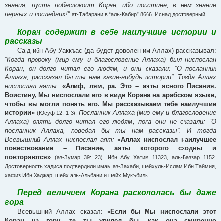
знания, пусть побеспокоит Коран, ибо поистине, в нем знание
первых и последних!”
ат-Табарани в “аль-Кабир” 8666. Иснад достоверный.
Коран содержит в себе наилучшие истории и
рассказы
Са’д ибн Абу Уаккъас (да будет доволен им Аллах) рассказывал:
“Когда пророку (мир ему и благословение Аллаха) был ниспослан
Коран, он долго читал его людям, и они сказали: “О посланник
Аллаха, рассказал бы ты нам какие-нибудь истории”. Тогда Аллах
ниспослал аяты:
«Алиф, лям, ра. Это – аяты ясного Писания.
Воистину, Мы ниспослали его в виде Корана на арабском языке,
чтобы вы могли понять его. Мы рассказываем тебе наилучшие
истории»
Посланник Аллаха (мир ему и благословение
(Юсуф 12: 1-3).
Аллаха) опять долго читал его людям, пока они не сказали: “О
посланник Аллаха, поведал бы ты нам рассказы”. И тогда
Всевышний Аллах ниспослал аят:
«Аллах ниспослал наилучшее
повествование – Писание, аяты которого сходны и
повторяются»
(аз-Зумар 39: 23). Ибн Абу Хатим 11323, аль-Баззар 1152.
Достоверность хадиса подтвердили имам аз-Захаби, шейхуль-Ислам Ибн Таймия,
хафиз Ибн Хаджар, шейх аль-Альбани и шейх Мукъбиль.
Перед величием Корана раскололась бы даже
гора
Всевышний Аллах сказал:
«Если бы Мы ниспослали этот
Коран на гору, то ты увидел бы, как она смиренно