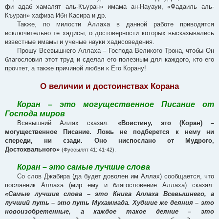
фи адаб хамалят аль-Къуран» имама ан-Науауи, «Фадаиль аль-
Къуран» хафиза Ибн Касира и др.
Также, по милости Аллаха в данной работе приводятся
исключительно те хадисы, о достоверности которых высказывались
известные имамы и ученые науки хадисоведения.
Прошу Всевышнего Аллаха – Господа Великого Трона, чтобы Он
благословил этот труд и сделал его полезным для каждого, кто его
прочтет, а также причиной любви к Его Корану!
О величии и достоинствах Корана
Коран – это могущественное Писание от
Господа миров
Всевышний Аллах сказал:
«Воистину, это (Коран) –
могущественное Писание. Ложь не подберется к нему ни
спереди, ни сзади. Оно ниспослано от Мудрого,
Достохвального»
(Фуссылят 41: 41-42).
Коран – это самые лучшие слова
Со слов Джабира (да будет доволен им Аллах) сообщается, что
посланник Аллаха (мир ему и благословение Аллаха) сказал:
«Самые лучшие слова – это Книга Аллаха Всевышнего, а
лучший путь – это путь Мухаммада. Худшие же деяния – это
новоизобретенные, а каждое такое деяние – это