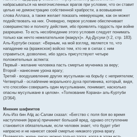
набрасываться на многочисленных врагов при условии, что он ставит
целью не демонстрацию собственной храбрости, а возвышение
слова Аллаха, а также желает показать неверующим, как он может
подействовать на них. Очевидно, первое условие обеспечивает
совершенство и полноту действия, ибо проявлять гордость при войне
разрешено. То есть несоблюдение этого условия следует понимать
только как нечто нежелательное (макрух)». Ад-Дусуки (т.2, стр. 183).
Аль-Куртуби сказал: «Верным, на мой взгляд, является то, что
нападение на (вражеское) войско тем, кто не в силах с ним
справиться, дозволено, ибо здесь присутствуют четыре
положительных аспекта:
Первый - желание человека пасть смертью мученика за веру;
Второй - нанесение урона врагу;
Третий - воодушевление других мусульман на борьбу с неприятелем;
Четвертый - ослабление морального духа противника, который, видя,
что способен совершить один мусульманин, понимает, насколько
опасны мусульмане в целом». «Толкование Корана» аль-Куртуби
(2/364).
Мнение шафиитов
Аль-Изз бин Абд ас-Салам сказал: «Бегство с поля боя во время
наступления (врага) причиняет большой вред, однако отступление
становится обязательным, если человек знает, что будет убит
напрасно и не нанесет своей смертью никакого урона врагу.
Подвергать жизнь риску можно только тогда, когда в этом есть