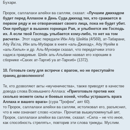
Бухари.
Пророк, саллалахи алейхи ва саллям, сказал: «
Лучшим джихадом
будет перед Аллахом в День Суда джихад тех, кто сражается в
первом ряду и не отворачивает своего лица, пока не будет убит.
Они пребудут в вышних горницах Рая, и улыбнется им Господь
их. А если твой Господь улыбается кому-либо, то нет на том
расчета»
. Этот хадис передали Ибн Абу Шейба (4/569), ат-Табарани,
Абу Йа’ла, Ибн аль-Мубарак в книге «аль-Джихад», Абу Нуейм в
«аль-Хилья» и др. Аль-Мунзири сказал, что передатчики этого
хадиса правдивые. Шейх аль-Альбани назвал его хорошим в
сборнике «Сахих ат-Таргиб уа ат-Тархиб» (1372).
10. Готовьте силу для встречи с врагом, но не преступайте
границ дозволенного!
Те, кто дозволяют акты «мученичества», также приводят в качестве
довода слова Всевышнего Аллаха:
«Приготовьте против них
сколько можете силы и боевых коней, чтобы устрашить врага
Аллаха и вашего врага»
(сура ''Трофеи'', аят 60).
то Пророк, саллалахи алейхи ва саллям, истолковал его, разъяснил,
что в нем означает слово «сила». Прочитав вышеупомянутый аят,
Пророк, саллалахи алейхи ва саллям, сказал: «Сила – не что иное,
как способность стрелять», повторив эти слова трижды. Муслим.