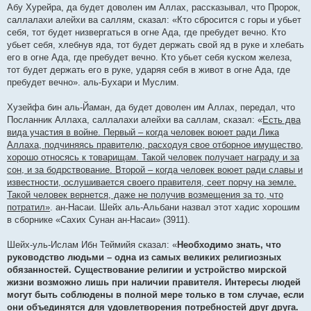
Абу Хурейра, да будет доволен им Аллах, рассказывал, что Пророк,
саллалахи алейхи ва саллям, сказал: «Кто сбросится с горы и убьет
себя, тот будет низвергаться в огне Ада, где пребудет вечно. Кто
убьет себя, хлебнув яда, тот будет держать свой яд в руке и хлебать
его в огне Ада, где пребудет вечно. Кто убьет себя куском железа,
тот будет держать его в руке, ударяя себя в живот в огне Ада, где
пребудет вечно». аль-Бухари и Муслим.
Хузейфа бин аль-Йаман, да будет доволен им Аллах, передал, что
Посланник Аллаха, саллалахи алейхи ва саллам, сказал: «
Есть два
вида участия в войне. Первый – когда человек воюет ради Лика
Аллаха, подчиняясь правителю, расходуя свое отборное имущество,
хорошо относясь к товарищам. Такой человек получает награду и за
сон, и за бодрствование. Второй – когда человек воюет ради славы и
известности, ослушивается своего правителя, сеет порчу на земле.
Такой человек вернется, даже не получив возмещения за то, что
потратил»
. ан-Насаи. Шейх аль-Альбани назвал этот хадис хорошим
в сборнике «Сахих Сунан ан-Насаи» (3911).
Шейх-уль-Ислам Ибн Теймийя сказал: «
Необходимо знать, что
руководство людьми – одна из самых великих религиозных
обязанностей. Существование религии и устройство мирской
жизни возможно лишь при наличии правителя. Интересы людей
могут быть соблюдены в полной мере только в том случае, если
они объединятся для удовлетворения потребностей друг друга.