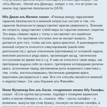
«Аль-Мугни», «Китаб аль-Джихад», вопрос о тех, кто вступил на
землю под гарантию безопасности (1674).
Ибн Джази аль-Малики сказал
: «Разница между нарушением
гарантии безопасности и военной хитростью состоит в том, что
гарантия безопасности предоставляет врагам уверенность. Военная
же хитрость представляет собой меры по скрытию военных секретов.
Эти меры сбивают врага с толку и заставляют его ошибочно
полагать, что противник отступил или не желает воевать. Это
делается для того, чтобы застать врага врасплох. К разновидностям
военной хитрости относятся симулирование (какой-либо
деятельности) с целью отвлечения (противника) от основной задачи,
внесение раскола в ряды врага, организация засад, тактическое
отступление во время боя и т.д. К ним не относятся такие меры, как
притворная выдача себя за своего, притворное исповедание религии
врага, исполнение перед противником роли искреннего советчика с
тем, чтобы, воспользовавшись беспечным доверием врага,
вероломно расправиться с ним. Все эти способы являются изменой
и недопустимы». См «аль-Кауанин аль-Фикхийя».
Имам Мухаммад бин аль-Хасан, сподвижник имама Абу Ханифы,
сказал: «Если группа мусульман, подойдя к позициям вражеских
войск и желая обмануть их, сказала: «Мы – послы халифа» – и,
возможно, вынула при этом бумагу, похожую на письмо халифа, в