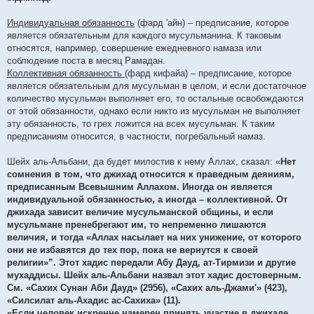
Индивидуальная обязанность
(фард 'айн) – предписание, которое
является обязательным для каждого мусульманина. К таковым
относятся, например, совершение ежедневного намаза или
соблюдение поста в месяц Рамадан.
Коллективная обязанность
(фард кифайа) – предписание, которое
является обязательным для мусульман в целом, и если достаточное
количество мусульман выполняет его, то остальные освобождаются
от этой обязанности, однако если никто из мусульман не выполняет
эту обязанность, то грех ложится на всех мусульман. К таким
предписаниям относится, в частности, погребальный намаз.
Шейх аль-Альбани, да будет милостив к нему Аллах, сказал: «
Нет
сомнения в том, что джихад относится к праведным деяниям,
предписанным Всевышним Аллахом. Иногда он является
индивидуальной обязанностью, а иногда – коллективной. От
джихада зависит величие мусульманской общины, и если
мусульмане пренебрегают им, то непременно лишаются
величия, и тогда «Аллах насылает на них унижение, от которого
они не избавятся до тех пор, пока не вернутся к своей
религии»”. Этот хадис передали Абу Дауд, ат-Тирмизи и другие
мухаддисы. Шейх аль-Альбани назвал этот хадис достоверным.
См. «Сахих Сунан Аби Дауд» (2956), «Сахих аль-Джами'» (423),
«Силсилат аль-Ахадис ас-Сахиха» (11).
«Если человек искренне намерен принять участие в джихаде