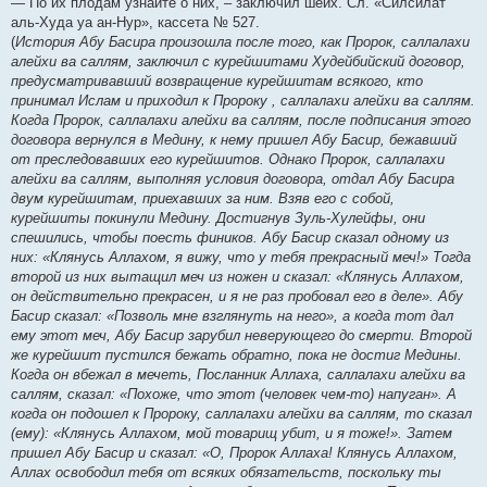
— По их плодам узнайте о них, – заключил шейх. Сл. «Силсилат
аль-Худа уа ан-Нур», кассета № 527.
(
История Абу Басира произошла после того, как Пророк, саллалахи
алейхи ва саллям, заключил с курейшитами Худейбийский договор,
предусматривавший возвращение курейшитам всякого, кто
принимал Ислам и приходил к Пророку , саллалахи алейхи ва саллям.
Когда Пророк, саллалахи алейхи ва саллям, после подписания этого
договора вернулся в Медину, к нему пришел Абу Басир, бежавший
от преследовавших его курейшитов. Однако Пророк, саллалахи
алейхи ва саллям, выполняя условия договора, отдал Абу Басира
двум курейшитам, приехавших за ним. Взяв его с собой,
курейшиты покинули Медину. Достигнув Зуль-Хулейфы, они
спешились, чтобы поесть фиников. Абу Басир сказал одному из
них: «Клянусь Аллахом, я вижу, что у тебя прекрасный меч!» Тогда
второй из них вытащил меч из ножен и сказал: «Клянусь Аллахом,
он действительно прекрасен, и я не раз пробовал его в деле». Абу
Басир сказал: «Позволь мне взглянуть на него», а когда тот дал
ему этот меч, Абу Басир зарубил неверующего до смерти. Второй
же курейшит пустился бежать обратно, пока не достиг Медины.
Когда он вбежал в мечеть, Посланник Аллаха, саллалахи алейхи ва
саллям, сказал: «Похоже, что этот (человек чем-то) напуган». А
когда он подошел к Пророку, саллалахи алейхи ва саллям, то сказал
(ему): «Клянусь Аллахом, мой товарищ убит, и я тоже!». Затем
пришел Абу Басир и сказал: «О, Пророк Аллаха! Клянусь Аллахом,
Аллах освободил тебя от всяких обязательств, поскольку ты