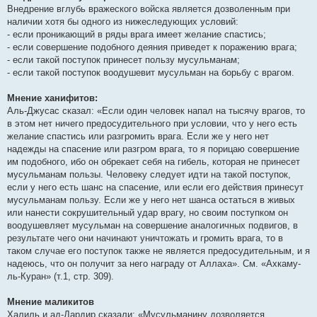
Внедрение вглубь вражеского войска является дозволенным при
наличии хотя бы одного из нижеследующих условий:
- если проникающий в ряды врага имеет желание спастись;
- если совершение подобного деяния приведет к поражению врага;
- если такой поступок принесет пользу мусульманам;
- если такой поступок воодушевит мусульман на борьбу с врагом.
Мнение ханифитов:
Аль-Джусас сказал: «Если один человек напал на тысячу врагов, то
в этом нет ничего предосудительного при условии, что у него есть
желание спастись или разгромить врага. Если же у него нет
надежды на спасение или разгром врага, то я порицаю совершение
им подобного, ибо он обрекает себя на гибель, которая не принесет
мусульманам пользы. Человеку следует идти на такой поступок,
если у него есть шанс на спасение, или если его действия принесут
мусульманам пользу. Если же у него нет шанса остаться в живых
или нанести сокрушительный удар врагу, но своим поступком он
воодушевляет мусульман на совершение аналогичных подвигов, в
результате чего они начинают уничтожать и громить врага, то в
таком случае его поступок также не является предосудительным, и я
надеюсь, что он получит за него награду от Аллаха». См. «Ахкаму-
ль-Куран» (т.1, стр. 309).
Мнение маликитов
Халиль и ад-Дардир сказали: «Мусульманину дозволяется