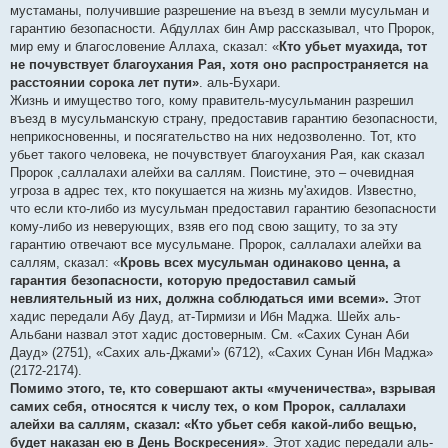
мустаманы, получившие разрешение на въезд в земли мусульман и
гарантию безопасности. Абдуллах бин Амр рассказывал, что Пророк,
мир ему и благословение Аллаха, сказал: «
Кто убьет муахида, тот
не почувствует благоухания Рая, хотя оно распространяется на
расстоянии сорока лет пути»
. аль-Бухари.
Жизнь и имущество того, кому правитель-мусульманин разрешил
въезд в мусульманскую страну, предоставив гарантию безопасности,
неприкосновенны, и посягательство на них недозволенно. Тот, кто
убьет такого человека, не почувствует благоухания Рая, как сказал
Пророк ,саллалахи алейхи ва саллям. Поистине, это – очевидная
угроза в адрес тех, кто покушается на жизнь му'ахидов. Известно,
что если кто-либо из мусульман предоставил гарантию безопасности
кому-либо из неверующих, взяв его под свою защиту, то за эту
гарантию отвечают все мусульмане. Пророк, саллалахи алейхи ва
саллям, сказал: «
Кровь всех мусульман одинаково ценна, а
гарантия безопасности, которую предоставил самый
невлиятельный из них, должна соблюдаться ими всеми».
Этот
хадис передали Абу Дауд, ат-Тирмизи и Ибн Маджа. Шейх аль-
Альбани назвал этот хадис достоверным. См. «Сахих Сунан Аби
Дауд» (2751), «Сахих аль-Джами'» (6712), «Сахих Сунан Ибн Маджа»
(2172-2174).
Помимо этого, те, кто совершают акты «мученичества», взрывая
самих себя, относятся к числу тех, о ком Пророк, саллалахи
алейхи ва саллям, сказал: «Кто убьет себя какой-либо вещью,
будет наказан ею в День Воскресения»
. Этот хадис передали аль-