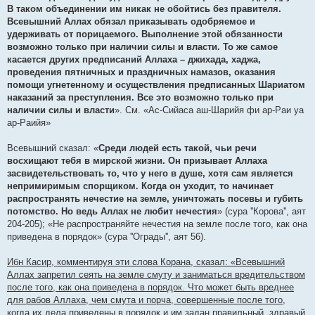
В таком объединении им никак не обойтись без правителя.
Всевышний Аллах обязал приказывать одобряемое и
удерживать от порицаемого. Выполнение этой обязанности
возможно только при наличии силы и власти. То же самое
касается других предписаний Аллаха – джихада, хаджа,
проведения пятничных и праздничных намазов, оказания
помощи угнетенному и осуществления предписанных Шариатом
наказаний за преступления. Все это возможно только при
наличии силы и власти
». См. «Ас-Сийаса аш-Шарийя фи ар-Раи уа
ар-Раийя»
Всевышний сказал: «
Среди людей есть такой, чьи речи
восхищают тебя в мирской жизни. Он призывает Аллаха
засвидетельствовать то, что у него в душе, хотя сам является
непримиримым спорщиком. Когда он уходит, то начинает
распространять нечестие на земле, уничтожать посевы и губить
потомство. Но ведь Аллах не любит нечестия
» (сура ''Корова'', аят
204-205); «Не распространяйте нечестия на земле после того, как она
приведена в порядок» (сура ''Ограды'', аят 56).
Ибн Касир, комментируя эти слова Корана, сказал: «Всевышний
Аллах запретил сеять на земле смуту и заниматься вредительством
после того, как она приведена в порядок. Что может быть вреднее
для рабов Аллаха, чем смута и порча, совершенные после того,
когда их дела приведены в порядок и им задан правильный, здравый