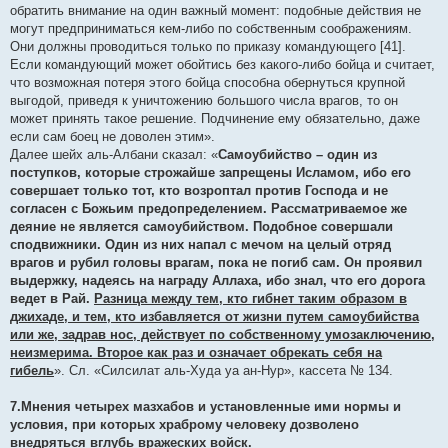
обратить внимание на один важный момент: подобные действия не
могут предприниматься кем-либо по собственным соображениям.
Они должны проводиться только по приказу командующего [41].
Если командующий может обойтись без какого-либо бойца и считает,
что возможная потеря этого бойца способна обернуться крупной
выгодой, приведя к уничтожению большого числа врагов, то он
может принять такое решение. Подчинение ему обязательно, даже
если сам боец не доволен этим».
Далее шейх аль-Албани сказал: «
Самоубийство – один из
поступков, которые строжайше запрещены Исламом, ибо его
совершает только тот, кто возроптал против Господа и не
согласен с Божьим предопределением. Рассматриваемое же
деяние не является самоубийством. Подобное совершали
сподвижники. Один из них напал с мечом на целый отряд
врагов и рубил головы врагам, пока не погиб сам. Он проявил
выдержку, надеясь на награду Аллаха, ибо знал, что его дорога
ведет в Рай.
Разница между тем, кто гибнет таким образом в
джихаде, и тем, кто избавляется от жизни путем самоубийства
или же, задрав нос, действует по собственному умозаключению,
неизмерима. Второе как раз и означает обрекать себя на
гибель
». Сл. «Силсилат аль-Худа уа ан-Нур», кассета № 134.
7.Мнения четырех мазхабов и установленные ими нормы и
условия, при которых храброму человеку дозволено
внедряться вглубь вражеских войск.