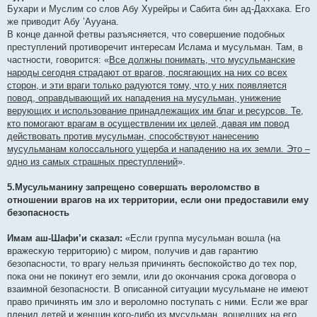
Бухари и Муслим со слов Абу Хурейры и Сабита бин ад-Даххака. Его
же приводит Абу ’Аууана.
В конце данной фетвы разъясняется, что совершение подобных
преступлений противоречит интересам Ислама и мусульман. Там, в
частности, говорится: «
Все должны понимать, что мусульманские
народы сегодня страдают от врагов, посягающих на них со всех
сторон, и эти враги только радуются тому, что у них появляется
повод, оправдывающий их нападения на мусульман, унижение
верующих и использование принадлежащих им благ и ресурсов. Те,
кто помогают врагам в осуществлении их целей, давая им повод
действовать против мусульман, способствуют нанесению
мусульманам колоссального ущерба и нападению на их земли. Это –
одно из самых страшных преступлений
».
5.Мусульманину запрещено совершать вероломство в
отношении врагов на их территории, если они предоставили ему
безопасность
Имам аш-Шафи’и сказал:
«Если группа мусульман вошла (на
вражескую территорию) с миром, получив и дав гарантию
безопасности, то врагу нельзя причинять беспокойство до тех пор,
пока они не покинут его земли, или до окончания срока договора о
взаимной безопасности. В описанной ситуации мусульмане не имеют
право причинять им зло и вероломно поступать с ними. Если же враг
пленил детей и женщин кого-либо из мусульман, вошедших на его