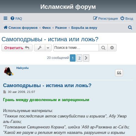
Исламский форум
FAQ
Регистрация
Вход
П
Список форумов
Фикх
Разное
Борьба за веру
о
Самоподрывы - истина или ложь?
и
Поиск
Расширен
Ответить
с
к
1
2
След.
20 сообщений
Hakyolu
Самоподрывы - истина или ложь?
С
30 авг 2009, 21:07
о
о
Грань между дозволенным и запрещенным
б
щ
е
Используемые материалы:
н
"Тяжкие последствия актов самоубийства и взрывов", Абу Умар
и
е
аль-Газзи;
"Толкование Священного Корана", шейха ‘Абд ар-Рахмана ас-Са‘ди;
"Какой же разум и религия могут назвать разрушения и взрывы