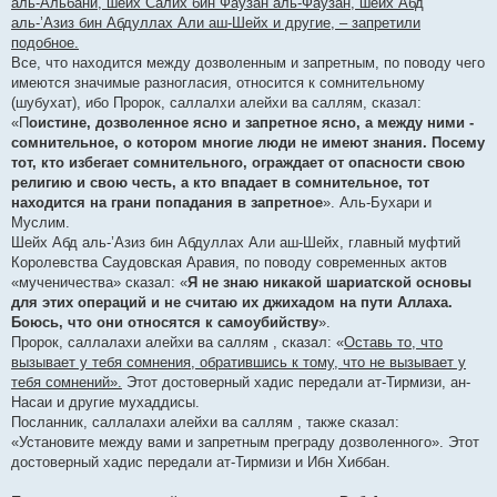
аль-Альбани, шейх Салих бин Фаузан аль-Фаузан, шейх Абд
аль-’Азиз бин Абдуллах Али аш-Шейх и другие, – запретили
подобное.
Все, что находится между дозволенным и запретным, по поводу чего
имеются значимые разногласия, относится к сомнительному
(шубухат), ибо Пророк, саллалхи алейхи ва саллям, сказал:
«П
оистине, дозволенное ясно и запретное ясно, а между ними -
сомнительное, о котором многие люди не имеют знания. Посему
тот, кто избегает сомнительного, ограждает от опасности свою
религию и свою честь, а кто впадает в сомнительное, тот
находится на грани попадания в запретное
». Аль-Бухари и
Муслим.
Шейх Абд аль-’Азиз бин Абдуллах Али аш-Шейх, главный муфтий
Королевства Саудовская Аравия, по поводу современных актов
«мученичества» сказал: «
Я не знаю никакой шариатской основы
для этих операций и не считаю их джихадом на пути Аллаха.
Боюсь, что они относятся к самоубийству
».
Пророк, саллалахи алейхи ва саллям , сказал: «
Оставь то, что
вызывает у тебя сомнения, обратившись к тому, что не вызывает у
тебя сомнений».
Этот достоверный хадис передали ат-Тирмизи, ан-
Насаи и другие мухаддисы.
Посланник, саллалахи алейхи ва саллям , также сказал:
«Установите между вами и запретным преграду дозволенного». Этот
достоверный хадис передали ат-Тирмизи и Ибн Хиббан.