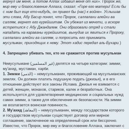
вернул им меня, а потом Аллах избавил меня от них». Пророк же,
мир ему и благословение Аллаха, сказал: «Горе его матери! Если бы
с ним был еще кто-нибудь, он привел бы (нас) к войне». Услышав
эти слова, Абу Басир понял, что Пророк, саллалахи алейхи ва
саллям, вернет его курейшитам. Он убежал из мечети, и вскоре
встретился с Абу Джандалем. Они образовали отряд и стали
нападать на караваны курейшитов, вынудив их явиться к Пророку,
саллалахи алейхи ва саллям, и попросить его принимать
мусульман, приходящих к нему. Этот хадис передал аль-Бухари.
)
4. Запрещено убивать тех, кто не сражается против мусульман
Немусульмане (غير المسلمين) делятся на четыре категории: зимми,
му'ахид, мустаман, харби.
1. Зимми
(الذمي) – немусульманин, проживающий на мусульманских
землях. Он должен платить подушную подать (джизья), и в его
отношении действуют все законы Ислама. Джизья не взимается с
детей, женщин, монахов, стариков, калек и безработных. Она
используется для удовлетворения медицинских и социальных нужд
самих зимми, а также для обеспечения их безопасности. На зимми
не возлагается воинская повинность.
2. Му'ахид
(المعاهد) – немусульманин, между государством которого
и государством мусульман существует договор или мирное
соглашение, заключенное на определенный срок или бессрочно.
Известно, что Пророк, мир ему и благословение Аллаха, заключил с