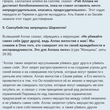
Пророк, саллалахи алейхи ва саллям, сказал: «
Раб Аллаха не
достигнет богобоязненности, пока не станет оставлять нечто
непредосудительное, опасаясь предосудительного
». Этот хадис
передали ат-Тирмизи и другие мухаддисы. Аль-Хаким и аз-Захаби
назвали этот хадис достоверным.
9. Самоубийства запрещены Шариатом!
Всевышний Аллах сказал, обращаясь к верующим:
«Не убивайте
самих себя (друг друга), ведь Аллах милостив к вам Мы
сожжем в Огне того, кто совершит это по своей враждебности и
несправедливости. Это для Аллаха легко»
(сура ''Женщины'', аяты
29-30).
"Аллах также запретил мусульманам убивать друг друга и убивать
самих себя. Этот запрет распространяется и на создание угрозы для
своей жизни и на совершение поступков, которые могут привести к
увечьям или гибели. Аллах милостив к Своим рабам, и Его милость
проявляется в том, что Он позаботился об их жизнях и имуществе,
запретил им совершать поступки, которые могут навредить им или
погубить их, и связал с этим принципом целый ряд религиозных
ограничений.Поразмысли над лаконичностью коранических
предписаний не пожирать своего имущества между собой незаконно
и не убивать самих себя. Аллах запретил губить имущество других
людей и свое собственное имущество, а также убивать других