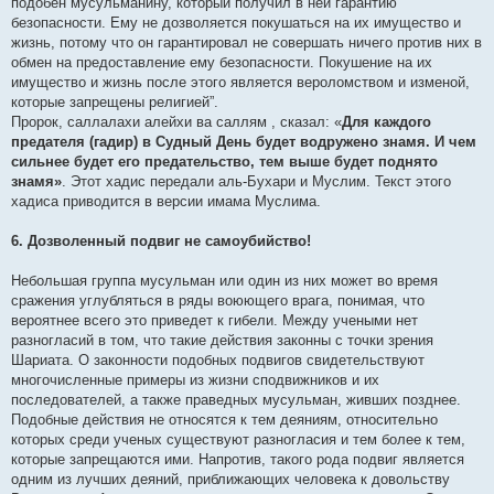
подобен мусульманину, который получил в ней гарантию
безопасности. Ему не дозволяется покушаться на их имущество и
жизнь, потому что он гарантировал не совершать ничего против них в
обмен на предоставление ему безопасности. Покушение на их
имущество и жизнь после этого является вероломством и изменой,
которые запрещены религией”.
Пророк, саллалахи алейхи ва саллям , сказал: «
Для каждого
предателя (гадир) в Судный День будет водружено знамя. И чем
сильнее будет его предательство, тем выше будет поднято
знамя»
. Этот хадис передали аль-Бухари и Муслим. Текст этого
хадиса приводится в версии имама Муслима.
6. Дозволенный подвиг не самоубийство!
Небольшая группа мусульман или один из них может во время
сражения углубляться в ряды воюющего врага, понимая, что
вероятнее всего это приведет к гибели. Между учеными нет
разногласий в том, что такие действия законны с точки зрения
Шариата. О законности подобных подвигов свидетельствуют
многочисленные примеры из жизни сподвижников и их
последователей, а также праведных мусульман, живших позднее.
Подобные действия не относятся к тем деяниям, относительно
которых среди ученых существуют разногласия и тем более к тем,
которые запрещаются ими. Напротив, такого рода подвиг является
одним из лучших деяний, приближающих человека к довольству