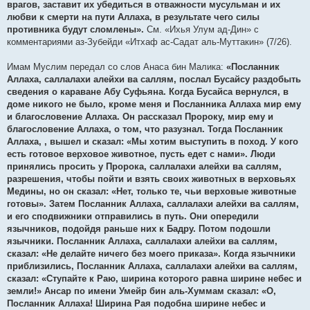
врагов, заставит их убедиться в отважности мусульман и их
любви к смерти на пути Аллаха, в результате чего силы
противника будут сломлены».
См. «Ихья Улум ад-Дин» с
комментариями аз-Зубейди «Итхаф ас-Садат аль-Муттакин» (7/26).
Имам Муслим передал со слов Анаса бин Малика:
«Посланник
Аллаха, саллалахи алейхи ва саллям, послал Бусайсу раздобыть
сведения о караване Абу Суфьяна. Когда Бусайса вернулся, в
доме никого не было, кроме меня и Посланника Аллаха мир ему
и благословение Аллаха. Он рассказал Пророку, мир ему и
благословение Аллаха, о том, что разузнал. Тогда Посланник
Аллаха, , вышел и сказал: «Мы хотим выступить в поход. У кого
есть готовое верховое животное, пусть едет с нами». Люди
принялись просить у Пророка, саллалахи алейхи ва саллям,
разрешения, чтобы пойти и взять своих животных в верховьях
Медины, но он сказал: «Нет, только те, чьи верховые животные
готовы». Затем Посланник Аллаха, саллалахи алейхи ва саллям,
и его сподвижники отправились в путь. Они опередили
язычников, подойдя раньше них к Бадру. Потом подошли
язычники. Посланник Аллаха, саллалахи алейхи ва саллям,
сказал: «Не делайте ничего без моего приказа». Когда язычники
приблизились, Посланник Аллаха, саллалахи алейхи ва саллям,
сказал: «Ступайте к Раю, ширина которого равна ширине небес и
земли!» Ансар по имени Умейр бин аль-Хуммам сказал: «О,
Посланник Аллаха! Ширина Рая подобна ширине небес и