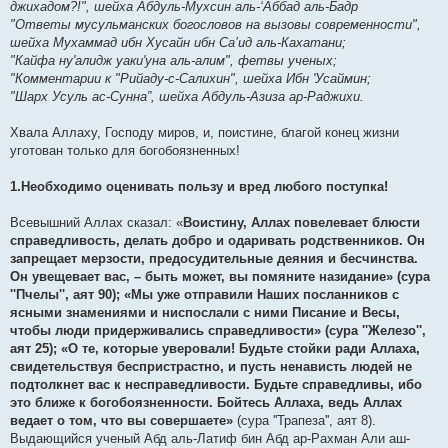
джихадом?!", шейха Абдуль-Мухсин аль-‘Аббад аль-Бадр
"Ответы мусульманских богословов на вызовы современности",
шейха Мухаммад ибн Хусайн ибн Са’ид аль-Кахатани;
"Кайфа ну'алидж уаки'уна аль-алим", фетвы ученых;
"Комментарии к "Рийаду-с-Салихин", шейха Ибн 'Усаймин;
"Шарх Усуль ас-Сунна”, шейха Абдуль-Азиза ар-Раджихи.
Хвала Аллаху, Господу миров, и, поистине, благой конец жизни
уготован только для богобоязненных!
1.Необходимо оценивать пользу и вред любого поступка!
Всевышний Аллах сказал: «
Воистину, Аллах повелевает блюсти
справедливость, делать добро и одаривать родственников. Он
запрещает мерзости, предосудительные деяния и бесчинства.
Он увещевает вас, – быть может, вы помяните назидание» (сура
''Пчелы'', аят 90); «Мы уже отправили Наших посланников с
ясными знамениями и ниспослали с ними Писание и Весы,
чтобы люди придерживались справедливости» (сура ''Железо'',
аят 25); «О те, которые уверовали! Будьте стойки ради Аллаха,
свидетельствуя беспристрастно, и пусть ненависть людей не
подтолкнет вас к несправедливости. Будьте справедливы, ибо
это ближе к богобоязненности. Бойтесь Аллаха, ведь Аллах
ведает о том, что вы совершаете»
(сура ''Трапеза'', аят 8).
Выдающийся ученый Абд аль-Латиф бин Абд ар-Рахман Али аш-