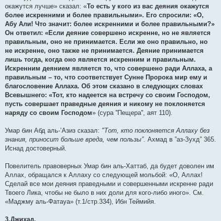
окажутся лучше» сказал: «
То есть у кого из вас деяния окажутся
более искренними и более правильными». Его спросили: «О,
Абу Али! Что значит: более искренними и более правильными?»
Он ответил: «Если деяние совершено искренне, но не является
правильным, оно не принимается. Если же оно правильно, но
не искренне, оно также не принимается. Деяние принимается
лишь тогда, когда оно является искренним и правильным.
Искренним деянием является то, что совершено ради Аллаха, а
правильным – то, что соответствует Сунне Пророка мир ему и
благословение Аллаха. Об этом сказано в следующих словах
Всевышнего: «Тот, кто надеется на встречу со своим Господом,
пусть совершает праведные деяния и никому не поклоняется
наряду со своим Господом
» (сура ''Пещера'', аят 110).
Умар бин Абд аль-’Азиз сказал:
"Тот, кто поклоняется Аллаху без
знания, приносит больше вреда, чем пользы”
. Ахмад в ”аз-Зухд” 365.
Иснад достоверный.
Повелитель правоверных Умар бин аль-Хаттаб, да будет доволен им
Аллах, обращался к Аллаху со следующей мольбой: «О, Аллах!
Сделай все мои деяния праведными и совершенными искренне ради
Твоего Лика, чтобы не было в них доли для кого-либо иного». См.
«Маджму аль-Фатауа» (т.1/стр.334), Ибн Теймийя.
3.Джихад.