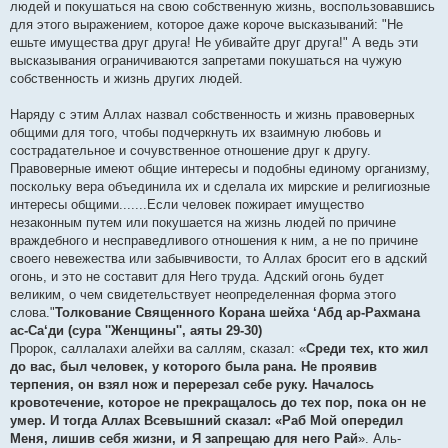
людей и покушаться на свою собственную жизнь, воспользовавшись
для этого выражением, которое даже короче высказываний: "Не
ешьте имущества друг друга! Не убивайте друг друга!" А ведь эти
высказывания ограничиваются запретами покушаться на чужую
собственность и жизнь других людей.
Наряду с этим Аллах назвал собственность и жизнь правоверных
общими для того, чтобы подчеркнуть их взаимную любовь и
сострадательное и сочувственное отношение друг к другу.
Правоверные имеют общие интересы и подобны единому организму,
поскольку вера объединила их и сделала их мирские и религиозные
интересы общими.......Если человек пожирает имущество
незаконным путем или покушается на жизнь людей по причине
враждебного и несправедливого отношения к ним, а не по причине
своего невежества или забывчивости, то Аллах бросит его в адский
огонь, и это не составит для Него труда. Адский огонь будет
великим, о чем свидетельствует неопределенная форма этого
слова."
Толкование Священного Корана шейха ‘Абд ар-Рахмана
ас-Са‘ди (сура ''Женщины'', аяты 29-30)
Пророк, саллалахи алейхи ва саллям, сказал: «
Среди тех, кто жил
до вас, был человек, у которого была рана. Не проявив
терпения, он взял нож и перерезал себе руку. Началось
кровотечение, которое не прекращалось до тех пор, пока он не
умер. И тогда Аллах Всевышний сказал: «Раб Мой опередил
Меня, лишив себя жизни, и Я запрещаю для него Рай
». Аль-