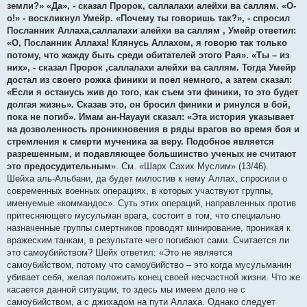
земли?» «Да», - сказал Пророк, саллалахи алейхи ва саллям. «О-
о!» - воскликнул Умейр. «Почему ты говоришь так?», - спросил
Посланник Аллаха,саллалахи алейхи ва саллям , Умейр ответил:
«О, Посланник Аллаха! Клянусь Аллахом, я говорю так только
потому, что жажду быть среди обитателей этого Рая». «Ты – из
них», - сказал Пророк ,саллалахи алейхи ва саллям. Тогда Умейр
достал из своего рожка финики и поел немного, а затем сказал:
«Если я останусь жив до того, как съем эти финики, то это будет
долгая жизнь». Сказав это, он бросил финики и ринулся в бой,
пока не погиб». Имам ан-Науауи сказал: «Эта история указывает
на дозволенность проникновения в ряды врагов во время боя и
стремления к смерти мученика за веру. Подобное является
разрешенным, и подавляющее большинство ученых не считают
это предосудительным
». См. «Шарх Сахих Муслим» (13/46).
Шейха аль-Альбани, да будет милостив к нему Аллах, спросили о
современных военных операциях, в которых участвуют группы,
именуемые «коммандос». Суть этих операций, направленных против
притесняющего мусульман врага, состоит в том, что специально
назначенные группы смертников проводят минирование, проникая к
вражеским танкам, в результате чего погибают сами. Считается ли
это самоубийством? Шейх ответил: «Это не является
самоубийством, потому что самоубийство – это когда мусульманин
убивает себя, желая положить конец своей несчастной жизни. Что же
касается данной ситуации, то здесь мы имеем дело не с
самоубийством, а с джихадом на пути Аллаха. Однако следует