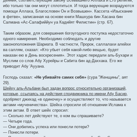
деяния, соответствующие закону Всевышнего Аллаха и Его религии,
ибо только так они могут сплотиться. И тогда верующие возрадуются
помощи Аллаха, Благословен Он и Возвышен». Кассета «Изыскание
в фетве», записанная на основе книги Машхура бин Хасана бин
Салмана «Ас-Салафиййун уа Кадийят Филистин» (стр. 67).
Таким образом, для совершения богоугодного поступка недостаточно
одного намерения. Необходимо соблюдать и другие
законоположения Шариата. В частности, Пророк, саллалахи алейхи
ва саллям, сказал: «Кто убьет себя какой-либо вещью, будет
наказан ею в День воскресения». Этот хадис передали аль-Бухари и
Муслим со слов Абу Хурейры и Сабита бин ад-Даххака. Его же
приводит Абу 'Аууана.
Господь сказал:
«Не убивайте самих себя»
(сура ''Женщины'', аят
29).
Шейху аль-Альбани был задан вопрос относительно организаций,
которые, ссылаясь на действия сподвижника по имени Абу Басир
,
одобряют джихад «в одиночку» и осуществляют то, что называется
актами «мученичества». Шейха спросили об отношении Ислама к
этим актам. В ответ шейх спросил:
— Сколько лет действуют те, о ком вы спрашиваете?
— Четыре года.
— Они добились успеха или понесли потери?
— Понесли потери.