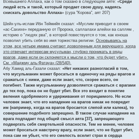
Всевышнего Аллаха, как о том сказано в следующем аяте: «
Среди
людей есть и такой, который продает свою душу, надеясь
снискать довольство Аллаха
» (сура ''Корова'', аят 207)
Шейх-уль-ислам Ибн Теймийя сказал: «Муслим приводит в своем
«ас-Сахихе» переданную от Пророка, саллалахи алейхи ва саллям ,
историю о "людях рва", в которой повествуется о том, как юноша
позволил убить себя во имя торжества религии.
Основываясь на
этом, все четыре имама считают дозволенным для верующего, когда
это отвечает интересам мусульман, глубоко проникать в ряды
врагов, даже если он склоняется к мысли о том, что будет убит».
См. «Маджму аль-Фатауа» (28/540).
Абу Хамид аль-Газали сказал:
«Нет никаких разногласий в том,
что мусульманин может бросаться в одиночку на ряды врагов и
сражаться с ними, даже если знает, что, скорее всего, он
погибнет. Также мусульманину дозволяется сражаться с врагами
до тех пор, пока он не будет убит. Все это входит в понятие
веления одобряемого и удерживания от порицаемого. Но если
человек знает, что его нападение на врагов никак не повредит
им (например, когда на врагов бросается слепой или калека), то
совершение подобного запрещено. В таком случае нападение на
врага подпадает под общий смысл аята [37], запрещающего
подвергать себя смертельной опасности. Тем не менее, человек
может бросаться навстречу врагу, если знает, что не будет убит,
пока сам не убьет, что его смелость вселит страх в сердца