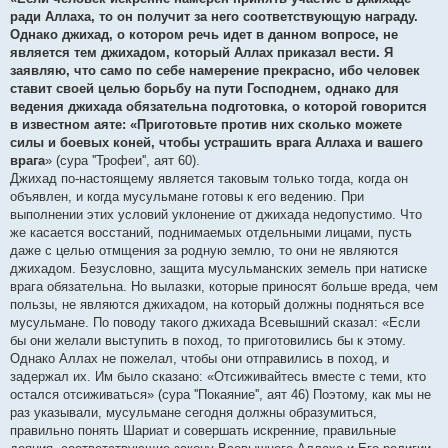
ради Аллаха, то он получит за него соответствующую награду.
Однако джихад, о котором речь идет в данном вопросе, не
является тем джихадом, который Аллах приказал вести. Я
заявляю, что само по себе намерение прекрасно, ибо человек
ставит своей целью борьбу на пути Господнем, однако для
ведения джихада обязательна подготовка, о которой говорится
в известном аяте: «Приготовьте против них сколько можете
силы и боевых коней, чтобы устрашить врага Аллаха и вашего
врага
» (сура ''Трофеи'', аят 60).
Джихад по-настоящему является таковым только тогда, когда он
объявлен, и когда мусульмане готовы к его ведению. При
выполнении этих условий уклонение от джихада недопустимо. Что
же касается восстаний, поднимаемых отдельными лицами, пусть
даже с целью отмщения за родную землю, то они не являются
джихадом. Безусловно, защита мусульманских земель при натиске
врага обязательна. Но вылазки, которые приносят больше вреда, чем
пользы, не являются джихадом, на который должны подняться все
мусульмане. По поводу такого джихада Всевышний сказал: «Если
бы они желали выступить в поход, то приготовились бы к этому.
Однако Аллах не пожелал, чтобы они отправились в поход, и
задержал их. Им было сказано: «Отсиживайтесь вместе с теми, кто
остался отсиживаться» (сура ''Покаяние'', аят 46) Поэтому, как мы не
раз указывали, мусульмане сегодня должны образумиться,
правильно понять Шариат и совершать искренние, правильные