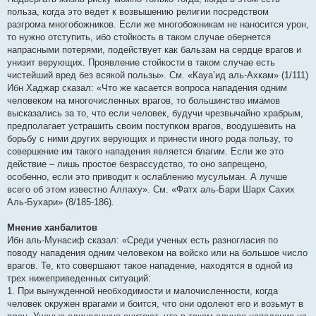
польза, когда это ведет к возвышению религии посредством
разгрома многобожников. Если же многобожникам не наносится урон,
то нужно отступить, ибо стойкость в таком случае обернется
напрасными потерями, подействует как бальзам на сердце врагов и
унизит верующих. Проявление стойкости в таком случае есть
чистейший вред без всякой пользы». См. «Кауа’ид аль-Ахкам» (1/111)
Ибн Хаджар сказал: «Что же касается вопроса нападения одним
человеком на многочисленных врагов, то большинство имамов
высказались за то, что если человек, будучи чрезвычайно храбрым,
предполагает устрашить своим поступком врагов, воодушевить на
борьбу с ними других верующих и принести иного рода пользу, то
совершение им такого нападения является благим. Если же это
действие – лишь простое безрассудство, то оно запрещено,
особенно, если это приводит к ослаблению мусульман. А лучше
всего об этом известно Аллаху». См. «Фатх аль-Бари Шарх Сахих
Аль-Бухари» (8/185-186).
Мнение ханбалитов
Ибн аль-Мунасиф сказал: «Среди ученых есть разногласия по
поводу нападения одним человеком на войско или на большое число
врагов. Те, кто совершают такое нападение, находятся в одной из
трех нижеприведенных ситуаций:
1. При вынужденной необходимости и малочисленности, когда
человек окружен врагами и боится, что они одолеют его и возьмут в