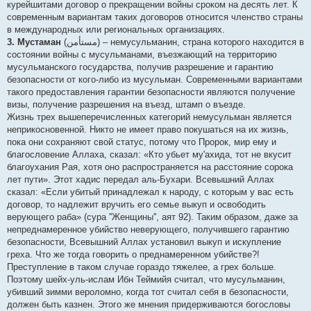
курейшитами договор о прекращении войны сроком на десять лет. К
современным вариантам таких договоров относится членство страны
в международных или региональных организациях.
3. Мустаман
(مستأمن) – немусульманин, страна которого находится в
состоянии войны с мусульманами, въезжающий на территорию
мусульманского государства, получив разрешение и гарантию
безопасности от кого-либо из мусульман. Современными вариантами
такого предоставления гарантии безопасности являются получение
визы, получение разрешения на въезд, штамп о въезде.
Жизнь трех вышеперечисленных категорий немусульман является
неприкосновенной. Никто не имеет право покушаться на их жизнь,
пока они сохраняют свой статус, потому что Пророк, мир ему и
благословение Аллаха, сказал: «Кто убьет му'ахида, тот не вкусит
благоухания Рая, хотя оно распространяется на расстояние сорока
лет пути». Этот хадис передал аль-Бухари. Всевышний Аллах
сказал: «Если убитый принадлежал к народу, с которым у вас есть
договор, то надлежит вручить его семье выкуп и освободить
верующего раба» (сура ''Женщины'', аят 92). Таким образом, даже за
непреднамеренное убийство неверующего, получившего гарантию
безопасности, Всевышний Аллах установил выкуп и искупление
греха. Что же тогда говорить о преднамеренном убийстве?!
Преступление в таком случае гораздо тяжелее, а грех больше.
Поэтому шейх-уль-ислам Ибн Теймийя считал, что мусульманин,
убивший зимми вероломно, когда тот считал себя в безопасности,
должен быть казнен. Этого же мнения придерживаются богословы