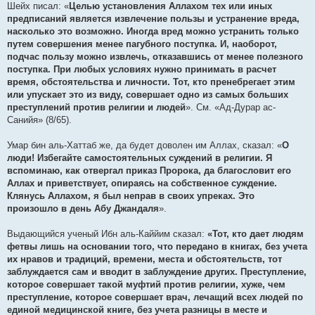
Шейх писал: «
Целью установления Аллахом тех или иных
предписаний является извлечение пользы и устранение вреда,
насколько это возможно. Иногда вред можно устранить только
путем совершения менее пагубного поступка. И, наоборот,
подчас пользу можно извлечь, отказавшись от менее полезного
поступка. При любых условиях нужно принимать в расчет
время, обстоятельства и личности. Тот, кто пренебрегает этим
или упускает это из виду, совершает одно из самых больших
преступлений против религии и людей
». См. «Ад-Дурар ас-
Санийя» (8/65).
Умар бин аль-Хаттаб же, да будет доволен им Аллах, сказал: «
О
люди! Избегайте самостоятельных суждений в религии. Я
вспоминаю, как отвергал приказ Пророка, да благословит его
Аллах и приветствует, опираясь на собственное суждение.
Клянусь Аллахом, я был неправ в своих упреках. Это
произошло в день Абу Джандаля
».
Выдающийся ученый Ибн аль-Каййим сказал:
«Тот, кто дает людям
фетвы лишь на основании того, что передано в книгах, без учета
их нравов и традиций, времени, места и обстоятельств, тот
заблуждается сам и вводит в заблуждение других. Преступление,
которое совершает такой муфтий против религии, хуже, чем
преступление, которое совершает врач, лечащий всех людей по
единой медицинской книге, без учета разницы в месте и