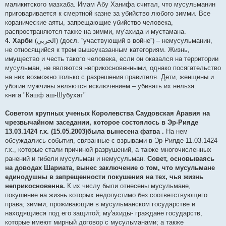
маликитского мазхаба. Имам Абу Ханифа считал, что мусульманин
приговаривается к смертной казне за убийство любого зимми. Все
коранические аяты, запрещающие убийство человека,
распространяются также на зимми, му'ахида и мустамана.
4. Харби
(الحربي) (досл. ''участвующий в войне'') – немусульманин,
не относящийся к трем вышеуказанным категориям. Жизнь,
имущество и честь такого человека, если он оказался на территории
мусульман, не являются неприкосновенными, однако посягательство
на них возможно только с разрешения правителя. Дети, женщины и
убогие мужчины являются исключением – убивать их нельзя.
книга "Кашф аш-Шубухат"
Советом крупных ученых Королевства Саудовская Аравия на
чрезвычайном заседании, которое состоялось в Эр-Рияде
13.03.1424 г.х. (15.05.2003)была вынесена фатва .
На нем
обсуждались события, связанные с взрывами в Эр-Рияде 11.03.1424
г.х., которые стали причиной разрушений, а также многочисленных
ранений и гибели мусульман и немусульман.
Совет, основываясь
на доводах Шариата, вынес заключение о том, что мусульмане
единодушны в запрещенности покушения на тех, чья жизнь
неприкосновенна.
К их числу были отнесены мусульмане,
покушение на жизнь которых недопустимо без соответствующего
права; зимми, проживающие в мусульманском государстве и
находящиеся под его защитой; му'ахиды- граждане государств,
которые имеют мирный договор с мусульманами; а также