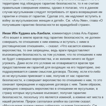
территорию под обоюдную гарантию безопасности, то я не считаю
правильным совершение измены, однако я полагаю, что в данном
случае мусульманам следует потребовать от врага возвращения им
гарантии и отказа от гарантии. Сделав это, им надлежит вступить в
войну за мусульманских женщин и детей». См. «Аль-Умм», глава «О
получившем гарантию безопасности во враждебной стране».
Имам Ибн Кудама аль-Ханбали
, комментируя слова Аль-Хараки:
«Кто вошел в землю врагов под гарантию безопасности, не должен
совершать по отношению к ним измены и вступать с ними в
ростовщические отношения», – сказал: «Что касается измены и
вероломства, то они запрещены, ведь враги предоставляют
въезжающим безопасность на том условии, что по отношению к ним
не будет совершено вероломства, и их жизням ничего не будет
угрожать. Даже если это условие не оговаривается врагом при
предоставлении им гарантий для входящих на его территорию, оно
подразумевается самим смыслом договора. Посему, если кто-либо
из не мусульман приезжает к нам, получив от нас гарантию
безопасности, и совершает вероломство по отношению к нам, то это
означает прекращение и нарушение договора с ним. Таким образом,
запрещено совершать вероломство в отношении не мусульман, в
страну которых мусульмане въезжают, получая гарантию
безопасности, поскольку это является изменой, а измене нет места в
нашей религии. Пророк саллалахи алейхи ва саллям сказал:
«Мусульмане должны верно соблюдать условия (договора)». См.