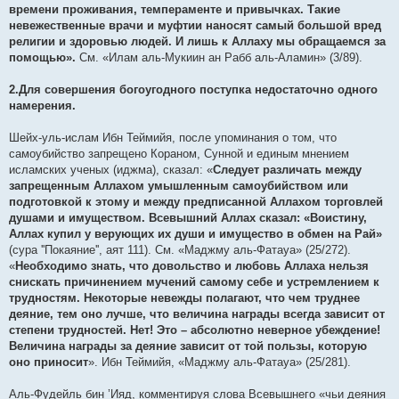
времени проживания, темпераменте и привычках. Такие
невежественные врачи и муфтии наносят самый большой вред
религии и здоровью людей. И лишь к Аллаху мы обращаемся за
помощью».
См. «Илам аль-Мукиин ан Рабб аль-Аламин» (3/89).
2.Для совершения богоугодного поступка недостаточно одного
намерения.
Шейх-уль-ислам Ибн Теймийя, после упоминания о том, что
самоубийство запрещено Кораном, Сунной и единым мнением
исламских ученых (иджма), сказал: «
Следует различать между
запрещенным Аллахом умышленным самоубийством или
подготовкой к этому и между предписанной Аллахом торговлей
душами и имуществом. Всевышний Аллах сказал: «Воистину,
Аллах купил у верующих их души и имущество в обмен на Рай»
(сура ''Покаяние'', аят 111). См. «Маджму аль-Фатауа» (25/272).
«
Необходимо знать, что довольство и любовь Аллаха нельзя
снискать причинением мучений самому себе и устремлением к
трудностям. Некоторые невежды полагают, что чем труднее
деяние, тем оно лучше, что величина награды всегда зависит от
степени трудностей. Нет! Это – абсолютно неверное убеждение!
Величина награды за деяние зависит от той пользы, которую
оно приносит
». Ибн Теймийя, «Маджму аль-Фатауа» (25/281).
Аль-Фудейль бин ’Ияд, комментируя слова Всевышнего «чьи деяния