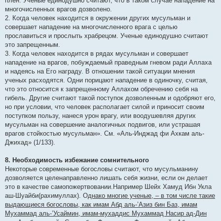
плен. Ученые единодушно считают, что в таком случае нападение на
многочисленных врагов дозволено.
2. Когда человек находится в окружении других мусульман и
совершает нападение на многочисленного врага с целью
прославиться и прослыть храбрецом. Ученые единодушно считают
это запрещенным.
3. Когда человек находится в рядах мусульман и совершает
нападение на врагов, побуждаемый праведным гневом ради Аллаха
и надеясь на Его награду. В отношении такой ситуации мнения
ученых расходятся. Одни порицают нападение в одиночку, считая,
что это относится к запрещенному Аллахом обречению себя на
гибель. Другие считают такой поступок дозволенным и одобряют его,
но при условии, что человек располагает силой и приносит своим
поступком пользу, нанеся урон врагу, или воодушевляя других
мусульман на совершение аналогичных подвигов, или устрашая
врагов стойкостью мусульман». См. «Аль-Инджад фи Ахкам аль-
Джихад» (1/133).
8. Необходимость избежание сомнительного
Некоторые современные богословы считают, что мусульманину
дозволяется целенаправленно лишать себя жизни, если он делает
это в качестве самопожертвовании.Например Шейх Хамуд Ибн Укла
аш-Шуайби(рахимуллах). О
днако многие ученые, – в том числе такие
выдающиеся богословы, как имам Абд аль-’Азиз бин Баз, имам
Мухаммад аль-’Усаймин, имам-мухаддис Мухаммад Насир ад-Дин