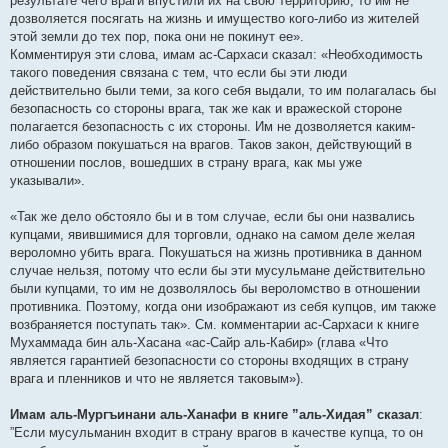
результате чего враги впустили их на свою территорию, то им не
дозволяется посягать на жизнь и имущество кого-либо из жителей
этой земли до тех пор, пока они не покинут ее».
Комментируя эти слова, имам ас-Сархаси сказал: «Необходимость
такого поведения связана с тем, что если бы эти люди
действительно были теми, за кого себя выдали, то им полагалась бы
безопасность со стороны врага, так же как и вражеской стороне
полагается безопасность с их стороны. Им не дозволяется каким-
либо образом покушаться на врагов. Таков закон, действующий в
отношении послов, вошедших в страну врага, как мы уже
указывали».
«Так же дело обстояло бы и в том случае, если бы они назвались
купцами, явившимися для торговли, однако на самом деле желая
вероломно убить врага. Покушаться на жизнь противника в данном
случае нельзя, потому что если бы эти мусульмане действительно
были купцами, то им не дозволялось бы вероломство в отношении
противника. Поэтому, когда они изображают из себя купцов, им также
возбраняется поступать так». См. комментарии ас-Сархаси к книге
Мухаммада бин аль-Хасана «ас-Сайр аль-Кабир» (глава «Что
является гарантией безопасности со стороны входящих в страну
врага и пленников и что не является таковым»).
Имам аль-Мургъинани аль-Ханафи в книге ”аль-Хидая” сказал
:
”Если мусульманин входит в страну врагов в качестве купца, то он