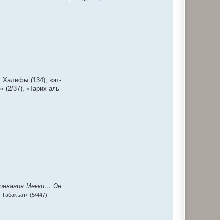
 Халифы (134), «ат-
» (2/37), «Тарих аль-
авоевания Мекки… Он
-Табакъат» (5/447).