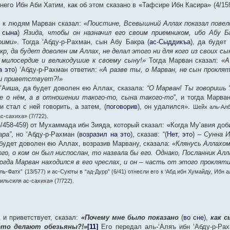
него Ибн Аби Хатим, как об этом сказано в «Тафсире Ибн Касира» (4/15
ь к людям Марван сказал:
«Поистине, Всевышний Аллах показал пове
 сына
)
Язида, чтобы он назначил его своим приемником, ибо Абу Б
оими»
. Тогда ‘Абду-р-Рахман, сын Абу Бакра (
ас-Сыддикъа
), да будет
р, да будет доволен им Аллах, не делал этого ни для кого из своих сы
 милосердие и великодушие к своему сыну!»
Тогда Марван сказал:
«А
а это
) ‘Абду-р-Рахман ответил:
«А разве ты, о Марван, не сын прокля
 и приветствует?!»
, ‘Аиша, да будет доволен ею Аллах, сказала:
“О Марван! Ты говоришь 
не о нём, а в отношении такого-то, сына такого-то
”, и тогда Марва
 стал с ней говорить, а затем, (
поговорив
), он удалился».
Шейх аль-Алб
с-сахиха» (7/722).
6/458-459) от Мухаммада ибн Зияда, который сказал: «Когда Му’авия до
ара”
, но ‘Абду-р-Рахман (
возразил на это
), сказав: “(
Нет, это
) –
Сунна И
а будет доволен ею Аллах, возразив Марвану, сказала:
«Клянусь Аллахом
го, о ком он был ниспослан, то назвала бы его. Однако, Посланник Алл
огда Марван находился в его чреслах, и он – часть от этого проклят
ь-Фатх” (13/577) и ас-Суюты в “ад-Дурр” (6/41) отнесли его к ‘Абд ибн Хумайду, Ибн 
ильсиля ас-сахиха» (7/722).
 и приветствует, сказал:
«Почему мне было показано
(
во сне
),
как с
это делают обезьяны?!»
[11]
Его передал аль-‘Аляъ ибн ‘Абду-р-Рах