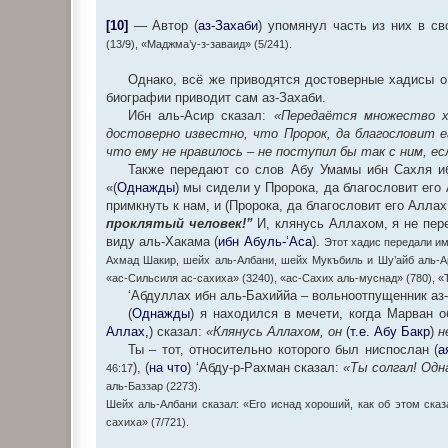
[10]
— Автор (
аз-Захаби
) упомянул часть из них в сво
(13/9), «Маджма’у-з-заваид» (5/241).
Однако, всё же приводятся достоверные хадисы о 
биографии приводит сам аз-Захаби.
Ибн аль-Асир сказал:
«Передаётся множество ха
достоверно известно, что Пророк, да благословит 
что ему не нравилось – не поступил бы так с ним, ес
Также передают со слов Абу Умамы ибн Сахля иб
«(
Однажды
) мы сидели у Пророка, да благословит его 
примкнуть к нам, и (Пророка, да благословит его Аллах
проклятый человек!”
И, клянусь Аллахом, я не пере
виду аль-Хакама (
ибн Абуль-‘Аса
).
Этот хадис передали им
Ахмад Шакир, шейх аль-Албани, шейх Мукъбиль и Шу’айб аль-Ар
«ас-Сильсиля ас-сахиха» (3240), «ас-Сахих аль-муснад» (780), «
‘Абдуллах ибн аль-Бахиййа – вольноотпущенник аз-
(
Однажды
) я находился в мечети, когда Марван 
Аллах,
) сказал:
«Клянусь Аллахом, он
(
т.е. Абу Бакр
)
н
Ты – тот, относительно которого был ниспослан (
а
), (
на что
) ‘Абду-р-Рахман сказал:
«Ты солгал! Одн
46:17
аль-Баззар (2273).
Шейх аль-Албани сказал: «Его иснад хороший, как об этом сказ
сахиха» (7/721).