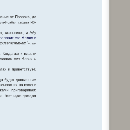
ение от Пророка, да
аль-Исаба» хафиза Ибн
т, скончался, и Абу
ословит его Аллах и
 приветствует”
».
ат-
. Когда же к власти
словит его Аллах и
лах и приветствует.
(да будет доволен им
высыпал их на колени
ками, приговаривая:
аз.
Этот хадис приводит