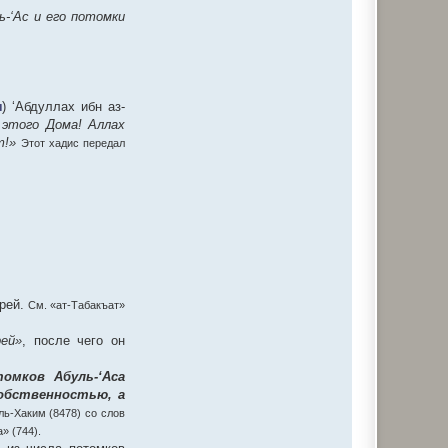
ь-‘Ас и его потомки
ы
) ‘Абдуллах ибн аз-
 этого Дома! Аллах
т!»
Этот хадис передал
ерей.
См. «ат-Табакъат»
рей»
, после чего он
омков Абуль-‘Аса
собственностью, а
ль-Хаким (8478) со слов
» (744).