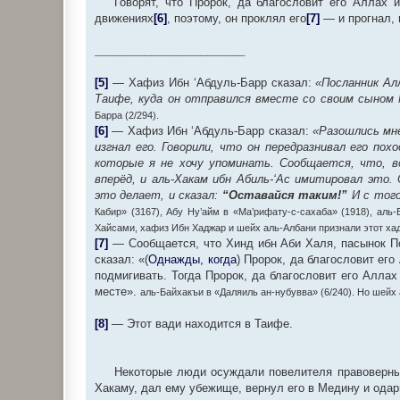
Говорят, что Пророк, да благословит его Аллах и
движениях
[6]
, поэтому, он проклял его
[7]
— и прогнал, 
________________________
[5]
— Хафиз Ибн ‘Абдуль-Барр сказал:
«Посланник Ал
Таифе, куда он отправился вместе со своим сыном 
Барра (2/294).
[6]
— Хафиз Ибн ‘Абдуль-Барр сказал:
«Разошлись мне
изгнал его. Говорили, что он передразнивал его похо
которые я не хочу упоминать. Сообщается, что, во
вперёд, и аль-Хакам ибн Абиль-‘Ас имитировал это.
это делает, и сказал:
“Оставайся таким!”
И с того
Кабир» (3167), Абу Ну’айм в «Ма’рифату-с-сахаба» (1918), аль-
Хайсами, хафиз Ибн Хаджар и шейх аль-Албани признали этот хади
[7]
— Сообщается, что Хинд ибн Аби Халя, пасынок По
сказал: «(
Однажды, когда
) Пророк, да благословит ег
подмигивать. Тогда Пророк, да благословит его Аллах
месте».
аль-Байхакъи в «Даляиль ан-нубувва» (6/240). Но шейх
[8]
— Этот вади находится в Таифе.
Некоторые люди осуждали повелителя правоверных
Хакаму, дал ему убежище, вернул его в Медину и одар