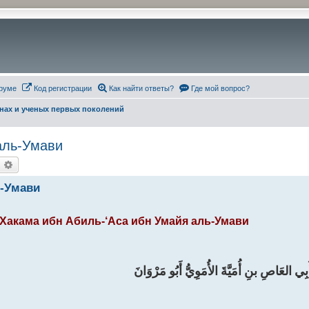
руме
Код регистрации
Как найти ответы?
Где мой вопрос?
инах и ученых первых поколений
аль-Умави
оиск
Расширенный поиск
ь-Умави
Хакама ибн Абиль-‘Аса ибн Умайя аль-Умави