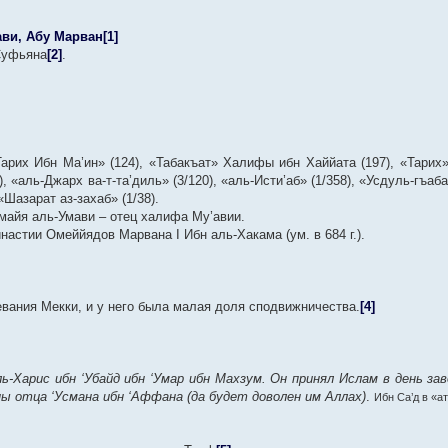
ави, Абу Марван
[1]
Суфьяна
[2]
.
арих Ибн Ма’ин» (124), «Табакъат» Халифы ибн Хаййата (197), «Тарих»
, «аль-Джарх ва-т-та’диль» (3/120), «аль-Исти’аб» (1/358), «Усдуль-гъаба
 «Шазарат аз-захаб» (1/38).
айя аль-Умави – отец халифа Му’авии.
астии Oмеййядов Марвана I Ибн аль-Хакама (ум. в 684 г.).
евания Мекки, и у него была малая доля сподвижничества.
[4]
-Харис ибн ‘Убайд ибн ‘Умар ибн Махзум. Он принял Ислам в день з
ы отца ‘Усмана ибн ‘Аффана (да будет доволен им Аллах)
.
Ибн Са’д в «ат