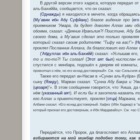
В другой версии этого хадиса, которую передал от 
аль-Бахиййа, сообщается, что он сказал:
(
Однажды
) я находился в мечети, когда обращаяс
(
Му’авии ибн Абу Суфйану
)
благое видение про
(
его
приемником ‘Умара, да будет доволен Аллах ими об
обоими, сказал:
«Деяние Иракълия?! Поистине, Абу Бак
своего дома, а Му’авия сделал это только проявляя
который сказал своим родителям: “Тьфу на вас!”»
(
Н
проклял Посланник Аллаха, да благословит его Аллах
(
‘Абдуллах ибн аль-Бахийй
) сказал: «Услышав его
то и то-то?! Ты солгал!
(
Этот аят был
)
ниспослан 
спустился с минбара, подошёл к дверям её комнаты, и
промолчал о нём, но его иснад достоверный». См. «ас-Сильсиля а
Также его передал ан-Насаи в «Сунан аль-Кубра» (
сыну (
Язиду
), Марван сказал:
“Сунна Абу Бакра и ‘Ум
(
цезаря
)”». В этом сообщении говорится, что ‘Аиша, д
нём
(
указанный аят
).
И если бы я захотела назвать то
его Аллах и приветствует, проклял
[
отца
]
Марвана, к
Албани сказал: «Его иснад достоверный. Хафиз (Ибн Хаджар) в “ал
который признал его достоверным, и Ибн Мардавайху». См. «ас-С
Передаётся, что Пророк, да благословит его Аллах
взбираются на мой минбар подобно тому, как 