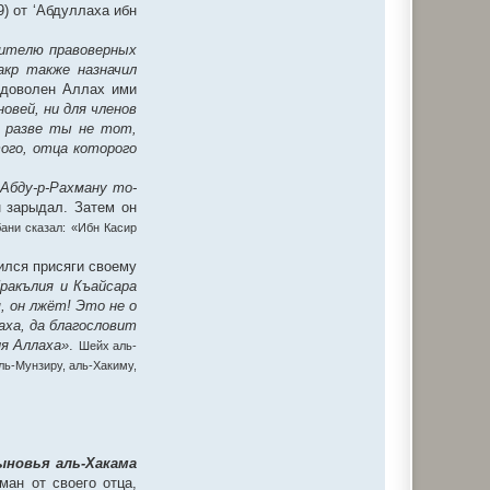
9) от ‘Абдуллаха ибн
лителю правоверных
акр также назначил
 доволен Аллах ими
новей, ни для членов
 разве ты не тот,
того, отца которого
‘Абду-р-Рахману то-
н зарыдал. Затем он
ани сказал: «Ибн Касир
бился присяги своему
ракълия и Къайсара
, он лжёт! Это не о
аха, да благословит
ия Аллаха»
.
Шейх аль-
аль-Мунзиру, аль-Хакиму,
ыновья аль-Хакама
ман от своего отца,