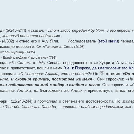
» (5/243–244) и сказал:
«Этот хадис передал Абу Я’ля, и его переда
ра, который является надёжным».
(4/332) и отнёс его к Абу Я’ля.
Исследователь (
этой книги
) перед
живающие доверия”».
См. «Тахридж ас-Сияр» (2/108).
их аль-муснад» (1435).
 «Да’иф аль-Джами’ ас-сагъир» (791).
ада ибн Саляма от Абу Синана, передавшего от аз-Зухри и ‘Аты аль-
ах и приветствует, вошли к нему (
т.е. к Пророку, да благословит его А
ﷺ
 спросили:
«О Посланник Аллаха, что он сделал?»
Он
ответил:
«Он в
й-то, и скорчил гримасу, посмотрев на меня»
. Они спросили:
«Не
омки взбираются на мой минбар и сходят с него»
. Они спросили:
«
осланник Аллаха, да благословит его Аллах и приветствует, изгнал ег
ри» (12/243-244) и промолчал о степени его достоверности. Но иссле
то ‘Иса ибн Синан аль-Ханафи, – является слабым передатчиком, как 