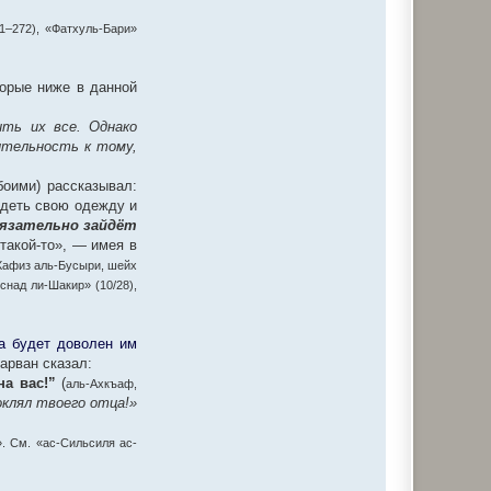
71–272), «Фатхуль-Бари»
торые ниже в данной
ить их все. Однако
ительность к тому,
оими) рассказывал:
адеть свою одежду и
бязательно зайдёт
такой-то», — имея в
 Хафиз аль-Бусыри, шейх
над ли-Шакир» (10/28),
а будет доволен им
арван сказал:
а вас!”
(
аль-Ахкъаф,
оклял твоего отца!»
». См. «ас-Сильсиля ас-