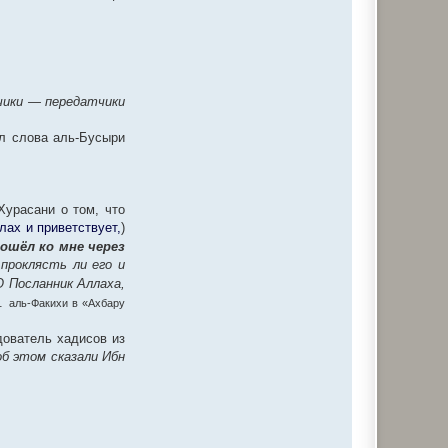
тчики — передатчики
ал слова аль-Бусыри
Хурасани о том, что
ллах и приветствует,
)
ошёл ко мне через
 проклясть ли его и
О Посланник Аллаха,
о.
аль-Факихи в «Ахбару
дователь хадисов из
об этом сказали Ибн