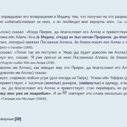
 оправдывал его возвращение в Медину тем, что получил на это разреш
же ходатайствовал за него, и он пообещал мне вернуть его»
.
См. «
лах) сказал: «Когда Пророк, да благословит его Аллах и приветствуе
кама ибн Абиль-‘Аса (
в Медину, откуда он был изгнан Пророком, да благ
узел, который завязал Посланник Аллаха, да благословит его Аллах и
фату-с-сахаба» (1905).
 сказал: «Точно так же поступил и ‘Умар (да будет доволен им Аллах)
нул его, сказав:
“Я уже просил за него Посланника Аллаха, да благо
«Усдуль-гъаба» Ибн аль-Асира (2/38).
оволен им Аллах), как обещал ему это Пророк, да благословит его Ал
 доволен им Аллах) сказал:
вует, снаряжал войско усра (для похода на Табук), ‘Усман ибн ‘Аффан 
приветствует, с тысячью (
золотых
) динаров, (
завёрнутых
) в одежду, и 
 он, да благословит его Аллах и приветствует, стал перебирать их ру
ﷺ
ему это уже не повредит»
. И он
повторил эти слова несколько р
, «Тахридж аль-Муснад» (20630).
оверные.
[10]