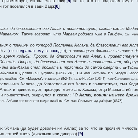
 приветствует, изгнал его в Таиф
[5]
за то, что он подражал ему в п
и тот поселился в вади Вадж
[8]
.
лаха, да благословит его Аллах и приветствует, изгнал его из Медин
Марваном. Также говорят, что Марван родился уже в Таифе»
.
См. «ал
ния о причине, по которой Посланник Аллаха, да благословит его Ал
дку
(
т.е. подражал ему в походке
),
и некоторые движения, а также де
 время ходьбы, Пророк, да благословит его Аллах и приветствует,
 Однажды Пророк, да благословит его Аллах и приветствует, обернул
 дня аль-Хакам стал дрожать и трястись до самой смерти»
.
ат-Табар
Байхакъи в «Даляиль ан-нубувва» (6/236, 240). См. «аль-Исти’аб» Ибн ‘Абдуль-Барра
с слабым. См. «Маджма’у-з-заваид» (5/246), «аль-Исаба» (1/345), «ас-Сильсиля ад-да
сланника Аллаха, да благословит его Аллах и приветствует, сын Хад
о Аллах и приветствует, проходил мимо аль-Хакама, отца Марвана ибн а
 и приветствует, обернулся и сказал:
“О Аллах, пошли на него дрожь
 аль-Албани признал этот хадис слабым. См. «ас-Сильсиля ад-да’ифа» (6373).
 ‘Усмана (да будет доволен им Аллах) за то, что он проявил милость
ил сотней тысяч (дирхамов или динаров).
[9]