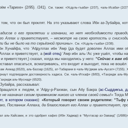
ём «Тарихе» (2/95). /241).
См. также: «Усдуль-гъаба» (2/37), «аль-Исаба» (2/2
том, что он был проклят. На это указывают слова Ибн аз-Зубайра, ко
дисов о его проклятии и изгнании, но нет необходимости привод
его Аллах и приветствует, – несмотря на свою кротость и снисход
ли бы не было на то серьёзной причины»
.
См. «Усдуль-гъаба» (2/38).
н Хунайфа, что ‘Абдуллах ибн ‘Амр (да будет доволен Аллах ими об
Аллах и приветствует, а (
мой отец
) ‘Амр ибн аль-‘Ас уже ушёл, чтобы н
 и приветствует,) сказал, когда мы находились у него:
“Сейчас к вам о
ставал опасаться, всматриваясь, кто входит и выходит, пока не вошёл 
ам Ахмад (6520), аль-Баззар (1625), ат-Табарани в «аль-Му’джам аль-Аусат» (7155).
наут подтвердили достоверность хадиса. См. «аль-Итхаф» (8/83), «Тахридж аль-Мус
Тахридж аль-Муснад» (6520).
Зубайра, рассказывал:
обращался к людям, и ‘Абду-р-Рахман, сын Абу Бакра (
ас-Сыддикъа, д
е не назначал своим приемником никого из членов своей семьи!»
Тогда М
ят, в котором сказано
):
«Который говорит своим родителям: “Тьфу н
ако, Посланник Аллаха, да благословит его Аллах и приветствует, пр
ал аль-Хайсами, и это одобрил хафиз (Ибн Хаджар) в “Мухтасар аз-Заваид” (1/686)