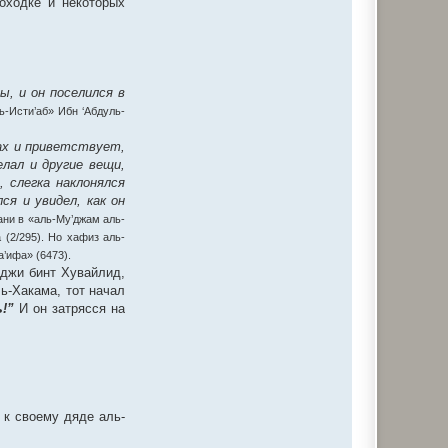
оходке и некоторых
ы, и он поселился в
ь-Исти’аб» Ибн ‘Абдуль-
лах и приветствует,
лал и другие вещи,
 слегка наклонялся
ся и увидел, как он
ани в «аль-Му’джам аль-
 (2/295). Но хафиз аль-
’ифа» (6473).
иджи бинт Хувайлид,
ль-Хакама, тот начал
!”
И он затрясся на
 к своему дяде аль-