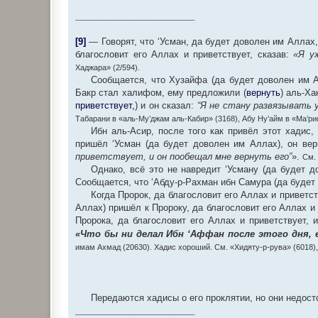
________________________
[9]
— Говорят, что ‘Усман, да будет доволен им Аллах,
благословит его Аллах и приветствует, сказав:
«Я у
Хаджара» (2/594).
Сообщается, что Хузайфа (да будет доволен им Ал
Бакр стал халифом, ему предложили (
вернуть
) аль-Ха
приветствует,
) и он сказал:
“Я не стану развязывать 
Табарани в «аль-Му’джам аль-Кабир» (3168), Абу Ну’айм в «Ма’ри
Ибн аль-Асир, после того как привёл этот хадис,
пришёл ‘Усман (да будет доволен им Аллах), он вер
приветствует, и он пообещал мне вернуть его”
».
См. 
Однако, всё это не навредит ‘Усману (да будет д
Сообщается, что ‘Абду-р-Рахман ибн Самура (да будет
Когда Пророк, да благословит его Аллах и приветст
Аллах) пришёл к Пророку, да благословит его Аллах и 
Пророка, да благословит его Аллах и приветствует, и
«Что бы ни делал Ибн ‘Аффан после этого дня, 
имам Ахмад (20630). Хадис хороший. См. «Хидяту-р-рува» (6018)
Передаются хадисы о его проклятии, но они недост
________________________