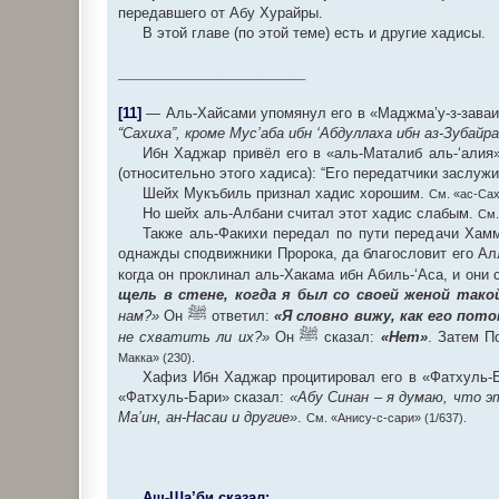
передавшего от Абу Хурайры.
В этой главе (по этой теме) есть и другие хадисы.
________________________
[11]
— Аль-Хайсами упомянул его в «Маджма’у-з-заваид
“Сахиха”, кроме Мус’аба ибн ‘Абдуллаха ибн аз-Зубай
Ибн Хаджар привёл его в «аль-Маталиб аль-‘алия» 
(относительно этого хадиса): “Его передатчики заслу
Шейх Мукъбиль признал хадис хорошим.
См. «ас-Сах
Но шейх аль-Албани считал этот хадис слабым.
См.
Также аль-Факихи передал по пути передачи Хамм
однажды сподвижники Пророка, да благословит его Алл
когда он проклинал аль-Хакама ибн Абиль-‘Аса, и они
щель в стене, когда я был со своей женой тако
ﷺ
нам?»
Он
ответил:
«Я словно вижу, как его пот
ﷺ
не схватить ли их?»
Он
сказал:
«Нет»
. Затем П
Макка» (230).
Хафиз Ибн Хаджар процитировал его в «Фатхуль-Ба
«Фатхуль-Бари» сказал:
«Абу Синан – я думаю, что э
Ма’ин, ан-Насаи и другие»
.
См. «Анису-с-сари» (1/637).
Аш-Ша’би сказал: