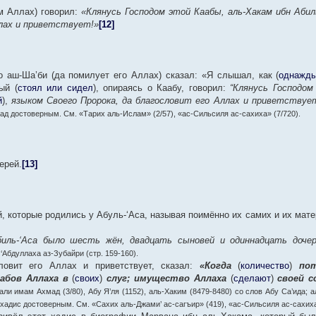
м Аллах) говорил:
«Клянусь Господом этой Каабы, аль-Хакам ибн Абил
лах и приветствует!»
[12]
 аш-Ша’би (да помилует его Аллах) сказал: «Я слышал, как (
однажд
ый (
стоял или сидел
), опираясь о Каабу, говорил:
“Клянусь Господом
й
),
языком Своего Пророка, да благословит его Аллах и приветствуе
ад достоверным. См. «Тарих аль-Ислам» (2/57), «ас-Сильсиля ас-сахиха» (7/720).
ерей.
[13]
, которые родились у Абуль-‘Аса, называя поимённо их самих и их мат
биль-‘Аса было шесть жён, двадцать сыновей и одиннадцать доче
Абдуллаха аз-Зубайри (стр. 159-160).
ловит его Аллах и приветствует, сказал:
«Когда
(
количество
)
пот
абов Аллаха в
(
своих
)
слуг; имущество Аллаха
(
сделают
)
своей 
ли имам Ахмад (3/80), Абу Я’ля (1152), аль-Хаким (8479-8480) со слов Абу Са’ида; а
хадис достоверным. См. «Сахих аль-Джами’ ас-сагъир» (419), «ас-Сильсиля ас-сахиха