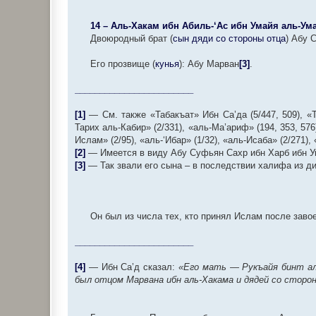
14 – Аль-Хакам ибн Абиль-‘Ас ибн Умайя аль-Ум
Двоюродный брат (
сын дяди со стороны отца
) Абу 
Его прозвище (
кунья
): Абу Марван
[3]
.
________________________
[1]
— См. также «Табакъат» Ибн Са’да (5/447, 509), «Т
Тарих аль-Кабир» (2/331), «аль-Ма’ариф» (194, 353, 576)
Ислам» (2/95), «аль-‘Ибар» (1/32), «аль-Исаба» (2/271),
[2]
— Имеется в виду Абу Суфьян Сахр ибн Харб ибн Ум
[3]
— Так звали его сына – в последствии халифа из дин
Он был из числа тех, кто принял Ислам после заво
________________________
[4]
— Ибн Са’д сказал:
«Его мать — Рукъайя бинт аль
был отцом Марвана ибн аль-Хакама и дядей со сторон