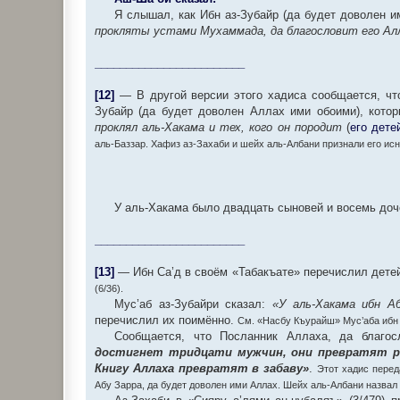
Я слышал, как Ибн аз-Зубайр (да будет доволен и
прокляты устами Мухаммада, да благословит его Ал
________________________
[12]
— В другой версии этого хадиса сообщается, что
Зубайр (да будет доволен Аллах ими обоими), котор
проклял аль-Хакама и тех, кого он породит
(
его дете
аль-Баззар. Хафиз аз-Захаби и шейх аль-Албани признали его исн
У аль-Хакама было двадцать сыновей и восемь доч
________________________
[13]
— Ибн Са’д в своём «Табакъате» перечислил детей
(6/36).
Мус’аб аз-Зубайри сказал:
«У аль-Хакама ибн А
перечислил их поимённо.
См. «Насбу Къурайш» Мус’аба ибн ‘
Сообщается, что Посланник Аллаха, да благос
достигнет тридцати мужчин, они превратят р
Книгу Аллаха превратят в забаву»
.
Этот хадис переда
Абу Зарра, да будет доволен ими Аллах. Шейх аль-Албани назвал 