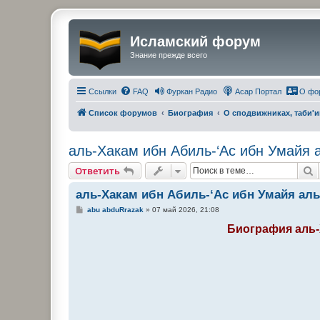
Исламский форум
Знание прежде всего
Ссылки
FAQ
Фуркан Радио
Асар Портал
О фо
Список форумов
Биография
О сподвижниках, таби'
аль-Хакам ибн Абиль-‘Ас ибн Умайя 
П
Ответить
аль-Хакам ибн Абиль-‘Ас ибн Умайя ал
С
abu abduRrazak
»
07 май 2026, 21:08
о
о
Биография аль-
б
щ
е
н
и
е