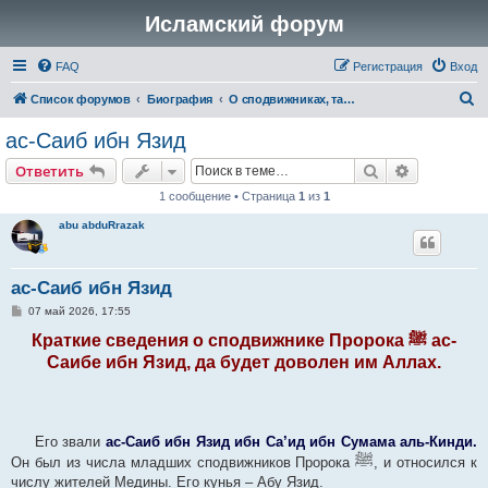
Исламский форум
FAQ
Регистрация
Вход
П
Список форумов
Биография
О сподвижниках, таби'инах и ученых первых поколений
о
ас-Саиб ибн Язид
и
Поиск
Расширен
Ответить
с
1 сообщение • Страница
1
из
1
к
abu abduRrazak
ас-Саиб ибн Язид
С
07 май 2026, 17:55
о
о
Краткие сведения о сподвижнике Пророка
ас-
ﷺ
б
Саибе ибн Язид, да будет доволен им Аллах.
щ
е
н
и
е
Его звали
ас-Саиб ибн Язид ибн Са’ид ибн Сумама аль-Кинди.
ﷺ
Он был из числа младших сподвижников Пророка
, и относился к
числу жителей Медины. Его кунья – Абу Язид.