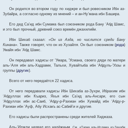
Он родился во втором году по хиджре и был ровесником Ибн аз-
Зубайра, а согласно одному из мнений – и ан-Ну’мана ибн Башира.
Его дед Са’ид ибн Сумама был союзником рода Бану ‘Абд Шамс,
и это был прочный, древний союз времён джахилийи.
Ибн Шихаб сказал:
«Он из Азда, но числится среди Бану
Кинана»
. Также говорят, что он из Хузайля. Он был союзником (
рода
)
Умайя ибн ‘Абд Шамс.
Он передавал хадисы от ‘Умара, ‘Усмана, своего дяди по матери
аль-‘Аля ибн аль-Хадрами, Тальхи, Хувайтыба ибн ‘Абдуль-‘Уззы и
группы (
других
).
Всего от него передаётся 22 хадиса.
От него передавали хадисы Ибн Шихаба аз-Зухри, Ибрахим ибн
‘Абдуллах ибн Къариз, Яхья ибн Са’ид аль-Ансари, его сын
‘Абдуллах ибн ас-Саиб, ‘Абду-р-Рахман ибн Хумайд ибн ‘Абду-р-
Рахман ибн ‘Ауф, Абу Исхакъ ас-Сабий’и и другие.
Его хадисы были распространены среди жителей Хиджаза.
Аль-‘Иджли назвал его надёжным.
См. «Тарих аль-Ислам» аз-Захаби