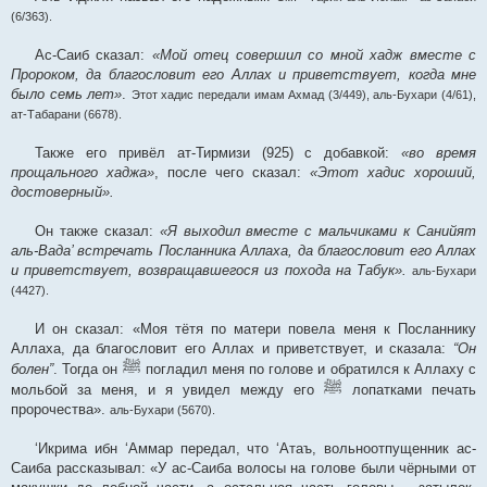
(6/363).
Ас-Саиб сказал:
«Мой отец совершил со мной хадж вместе с
Пророком, да благословит его Аллах и приветствует, когда мне
было семь лет»
.
Этот хадис передали имам Ахмад (3/449), аль-Бухари (4/61),
ат-Табарани (6678).
Также его привёл ат-Тирмизи (925) с добавкой:
«во время
прощального хаджа»
, после чего сказал:
«Этот хадис хороший,
достоверный».
Он также сказал:
«Я выходил вместе с мальчиками к Санийят
аль-Вада’ встречать Посланника Аллаха, да благословит его Аллах
и приветствует, возвращавшегося из похода на Табук».
аль-Бухари
(4427).
И он сказал: «Моя тётя по матери повела меня к Посланнику
Аллаха, да благословит его Аллах и приветствует, и сказала:
“Он
ﷺ
болен”
. Тогда он
погладил меня по голове и обратился к Аллаху с
ﷺ
мольбой за меня, и я увидел между его
лопатками печать
пророчества».
аль-Бухари (5670).
‘Икрима ибн ‘Аммар передал, что ‘Атаъ, вольноотпущенник ас-
Саиба рассказывал: «У ас-Саиба волосы на голове были чёрными от