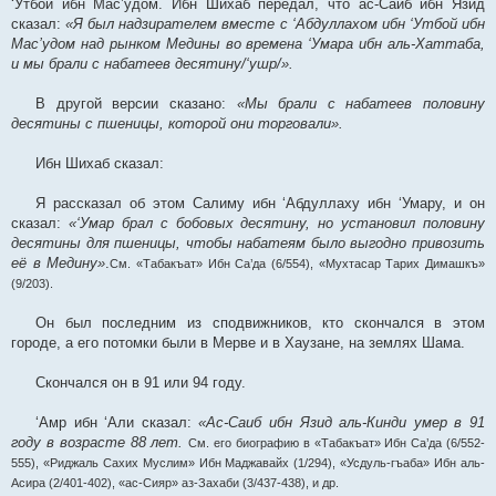
‘Утбой ибн Мас’удом. Ибн Шихаб передал, что ас-Саиб ибн Язид
сказал:
«Я был надзирателем вместе с ‘Абдуллахом ибн ‘Утбой ибн
Мас’удом над рынком Медины во времена ‘Умара ибн аль-Хаттаба,
и мы брали с набатеев десятину/‘ушр/».
В другой версии сказано:
«Мы брали с набатеев половину
десятины с пшеницы, которой они торговали».
Ибн Шихаб сказал:
Я рассказал об этом Салиму ибн ‘Абдуллаху ибн ‘Умару, и он
сказал:
«‘Умар брал с бобовых десятину, но установил половину
десятины для пшеницы, чтобы набатеям было выгодно привозить
её в Медину»
.
См. «Табакъат» Ибн Са’да (6/554), «Мухтасар Тарих Димашкъ»
(9/203).
Он был последним из сподвижников, кто скончался в этом
городе, а его потомки были в Мерве и в Хаузане, на землях Шама.
Скончался он в 91 или 94 году.
‘Амр ибн ‘Али сказал:
«Ас-Саиб ибн Язид аль-Кинди умер в 91
году в возрасте 88 лет.
См. его биографию в «Табакъат» Ибн Са’да (6/552-
555), «Риджаль Сахих Муслим» Ибн Маджавайх (1/294), «Усдуль-гъаба» Ибн аль-
Асира (2/401-402), «ас-Сияр» аз-Захаби (3/437-438), и др.