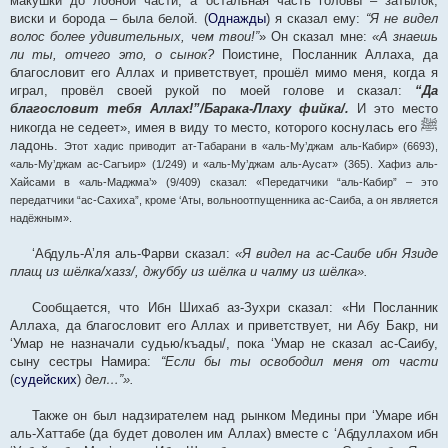
макушки до лобной части, а остальная часть головы – затылок,
виски и борода – была белой. (
Однажды
) я сказал ему:
“Я не видел
волос более удивительных, чем твои!”
» Он сказал мне:
«А знаешь
ли ты, отчего это, о сынок?
Поистине, Посланник Аллаха, да
благословит его Аллах и приветствует, прошёл мимо меня, когда я
играл, провёл своей рукой по моей голове и сказал:
“Да
благословит тебя Аллах!”/Барака-Ллаху фийка/.
И это место
ﷺ
никогда не седеет», имея в виду то место, которого коснулась его
ладонь.
Этот хадис приводит ат-Табарани в «аль-Му’джам аль-Кабир» (6693),
«аль-Му’джам ас-Сагъир» (1/249) и «аль-Му’джам аль-Аусат» (365). Хафиз аль-
Хайсами в «аль-Маджма’» (9/409) сказал: «Передатчики “аль-Кабир” – это
передатчики “ас-Сахиха”, кроме ‘Аты, вольноотпущенника ас-Саиба, а он является
надёжным».
‘Абдуль-А’ля аль-Фарви сказал:
«Я видел на ас-Саибе ибн Язиде
плащ из шёлка/хазз/, джуббу из шёлка и чалму из шёлка».
Сообщается, что Ибн Шихаб аз-Зухри сказал: «Ни Посланник
Аллаха, да благословит его Аллах и приветствует, ни Абу Бакр, ни
‘Умар не назначали судью/къады/, пока ‘Умар не сказал ас-Саибу,
сыну сестры Намира:
“Если бы ты освободил меня от части
(
судейских
)
дел…”».
Также он был надзирателем над рынком Медины при ‘Умаре ибн
аль-Хаттабе (да будет доволен им Аллах) вместе с ‘Абдуллахом ибн