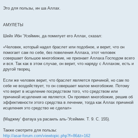
щ
е
Это для пользы, ин ша Аллах.
н
и
е
АМУЛЕТЫ
Шейх Ибн ‘Усеймин, да помилует его Аллах, сказал:
«Человек, который надел браслет или подобное, и верит, что он
помогает сам по себе, без повеления Аллаха, этот человек
совершает большое многобожие, не признает Аллаха Господом всего
и вся. Так как в этом случае, он верит, что наряду с Аллахом, есть и
другой творец.
Если же человек верит, что браслет является причиной, но сам по
себе не воздействует, то он совершает малое многобожие. Потому
что верит в исцеление посредством того, что средством или
причиной исцеления не является. Он проявил многобожие, решив об
эффективности этого средства в лечении, тогда как Аллах причиной
исцеления это средство не сделал»
(Маджму‘ фатауа уа расаиль аль-‘Усеймин. Т. 9. С. 155).
Также смотрите для пользы:
http://asar-forum.com/viewtopic.php?f=86&t=162