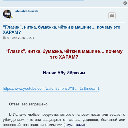
abu abduRrazak
“Глазик”, нитка, бумажка, чётки в машине… почему это
ХАРАМ?
С
07 май 2026, 21:31
о
о
б
“Глазик”, нитка, бумажка, чётки в машине… почему
щ
е
это ХАРАМ?
н
и
е
Ильяс Абу Ибрахим
https://www.youtube.com/watch?v=bhz8Yll ... 1s&index=1
Ответ: это запрещено.
В Исламе любые предметы, которые человек носит или вешает с
убеждением, что они защищают от сглаза, джиннов, болезней или
несчастий, называются тамимами (
амулетами
).