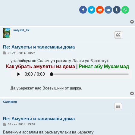
salyafit_07
Re: Амулеты и талисманы дома
С
08 сен 2014, 10:25
о
о
уа'аляйкум ас-Салям уа рахмату-Ллахи уа баракатух.
б
Как убрать амулеты из дома
|
Ринат абу Мухаммад
щ
е
н
и
е
Да убережет нас Всевышний от ширка.
Саляфия
Re: Амулеты и талисманы дома
С
08 сен 2014, 15:09
о
о
Валейкум ассалам ва рахматуллахи ва баракяту
б