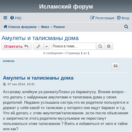
Исламский форум
FAQ
Регистрация
Вход
П
Список форумов
Фикх
Разное
о
Амулеты и талисманы дома
и
Поиск
Расширен
Ответить
с
4 сообщения • Страница
1
из
1
к
sisteraz
Амулеты и талисманы дома
С
07 сен 2014, 16:31
о
о
Ассаламу алейкум уа рахматуЛлахи уа баракатуху. Возник вопрос -
б
что делать с найденным амулетами и талисмана дома у своих
щ
е
родителей. Недавно услышала сестра,что ее родители пользуются и
н
держат у себя какой то талисман у которого они ищут баракат и т.д.
и
е
Что ей делать с этим амулетом/талисманом ,если после объяснения
о запретности этого,родители мусульмане не перестанут
пользоваться этим талисманом ? Взять и избавиться от него в тайне
или как?