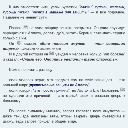
К ним относятся: нити, узлы, бумажки,
“глазки”, кулоны, железки,
кусочки ткани, “чётки в машине для защиты”
— и всё подобное.
Название не меняет сути.
ﷺ
Пророк
не учил общину вешать предметы. Он учил таухиду:
обращаться к Аллаху, делать ду‘а, читать Коран и связывать сердце
только с Ним.
ﷺ
Он
сказал:
«Кто повесил амулет — тот совершил
ширк».
ас-Сильсиля ас-сахиха № 488
ﷺ
И в другой истории он
увидел у человека кольцо
“от болезни”
и сказал:
«Сними его. Оно лишь увеличит твою слабость».
Важно понимать разницу:
если человек верит, что предмет сам по себе защищает — это
большой ширк (
приписывание защиты не Аллаху
);
ﷺ
если говорит
“это просто причина”
, но Аллах и Его Посланник
не сделали это причиной — это малый ширк и опасная дверь к
большому.
По более сильному мнению, запрет касается всех амулетов —
даже тех, где написаны аяты, чтобы закрыть дверь суевериям и
ширку, ведь запрет пришёл в общем виде.