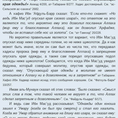
края одежды!»
Ахмад 4/200, ат-Табарани 8/277. Хадис достоверный. См. “ас-
Сильсиля ас-сахиха” 2682.
А хафиз Ибн ‘Абдуль-Барр сказал:
“Если кто-то скажет: «Но
ведь Ибн Мас’уд опускал края своего изара!», то ответом на это
является то, что вероятно ему это дозволил посланник Аллаха
(мир ему и благословение Аллаха), как он дозволил ‘Арфадже,
чтобы он вставил себе нос из золота”.
См. “ат-Тамхид” 20/228.
Но вероятно правильным является тот вариант, что Ибн Мас’уд
опускал изар ниже середины голени, но не ниже щиколоток. Да и как
может быть иначе, если он сам был из числа тех, кто передавал
хадисы пророка (мир ему и благословение Аллаха) о запрещении
опускать края одежды, а также сам порицал опускавших подол
одежды ниже щиколоток! Сообщается, что когда Ибн Мас’уд увидел
бедуина, который совершал молитву, опустив края одежды, он
сказал ему:
“Опускающий края одежды в молитве не имеет
отношения к Аллаху ни в дозволенном, ни в запретном!”
ат-Табарани.
Хафиз Ибн Хаджар назвал иснад этого сообщения хорошим. См. “Фатхуль-Бари”
10/257.
Имам аль-Мунауи сказал об этих словах:
“Было сказано: «Смысл
этих слов в том, что такой человек не верует в то, что Аллах
сделал запретным и дозволенным»”.
См. “Файдуль-Къадир” 6/171.
И ведь сам Ибн Мас’уд рассказывал:
“Однажды один юноша
зашел к ‘Умару (когда он был при смерти) и стал его хвалить.
Когда же ‘Умар обратил внимание на длину его изара, он сказал ему:
«О сын моего брата, подними свой изар, поистине, это будет