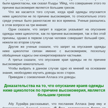
были единогласны, как сказал Къады ‘Ийяд, что совершение этого по
причине высокомерия является большим грехом.
Что же касается того случая, когда край одежды опускается
ниже щиколотки не по причине высокомерия, то относительно этого
среди ученых было разногласие во все времена. Ученые разошлись
в этом вопросе на три мнения:
Одни сказали, что запрет в хадисах указывает на опускание
одежды ниже щиколоток, как по причине высокомерия, так и без этой
причины, однако в первом случае человек совершает больший грех,
нежели во втором случае.
Другие же ученые сказали, что запрет на опускания одежды
ниже щиколотки связан именно с высокомерием, поскольку
обобщенные хадисы они конкретизировали частными.
А третьи сказали, что опускание края одежды не по причине
высокомерия нежелательно.
Чтобы выбрать в данном случае одно из мнений на основании
знания, необходимо изучить доводы всех сторон.
Приведем с соизволения Аллаха эти доводы.
Доказательства на то, что опускание краев одежды
ниже щиколоток по причине высокомерия, является
большим грехом
Абу Хурайра рассказывал, что посланник Аллаха (мир ему и