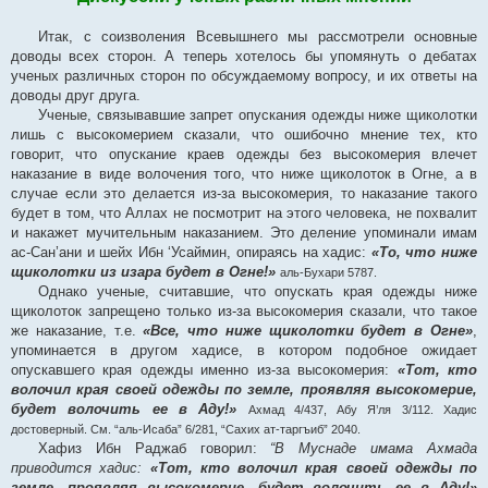
Итак, с соизволения Всевышнего мы рассмотрели основные
доводы всех сторон. А теперь хотелось бы упомянуть о дебатах
ученых различных сторон по обсуждаемому вопросу, и их ответы на
доводы друг друга.
Ученые, связывавшие запрет опускания одежды ниже щиколотки
лишь с высокомерием сказали, что ошибочно мнение тех, кто
говорит, что опускание краев одежды без высокомерия влечет
наказание в виде волочения того, что ниже щиколоток в Огне, а в
случае если это делается из-за высокомерия, то наказание такого
будет в том, что Аллах не посмотрит на этого человека, не похвалит
и накажет мучительным наказанием. Это деление упоминали имам
ас-Сан’ани и шейх Ибн ‘Усаймин, опираясь на хадис:
«То, что ниже
щиколотки из изара будет в Огне!»
аль-Бухари 5787.
Однако ученые, считавшие, что опускать края одежды ниже
щиколоток запрещено только из-за высокомерия сказали, что такое
же наказание, т.е.
«Все, что ниже щиколотки будет в Огне»
,
упоминается в другом хадисе, в котором подобное ожидает
опускавшего края одежды именно из-за высокомерия:
«Тот, кто
волочил края своей одежды по земле, проявляя высокомерие,
будет волочить ее в Аду!»
Ахмад 4/437, Абу Я’ля 3/112. Хадис
достоверный. См. “аль-Исаба” 6/281, “Сахих ат-таргъиб” 2040.
Хафиз Ибн Раджаб говорил:
“В Муснаде имама Ахмада
приводится хадис:
«Тот, кто волочил края своей одежды по
земле, проявляя высокомерие, будет волочить ее в Аду!»