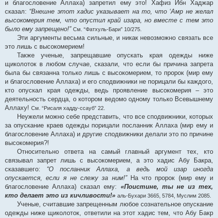
и благословение Аллаха) запретил ему это! Хафиз Ибн Хаджар
сказал:
“Внешне этот хадис указывает на то, что ‘Амр не желал
высокомерия тем, что опустил край изара, но вместе с тем это
было ему запрещено!”
См. “Фатхуль-Бари” 10/275.
Эти аргументы весьма сильные, и никак невозможно связать все
это лишь с высокомерием!
Также ученые, запрещавшие опускать края одежды ниже
щиколоток в любом случае, сказали, что если бы причина запрета
была бы связанна только лишь с высокомерием, то пророк (мир ему
и благословение Аллаха) и его сподвижники не порицали бы каждого,
кто опускал края одежды, ведь проявление высокомерия – это
деятельность сердца, о котором ведомо одному только Всевышнему
Аллаху!
См. “Рисаля хадду-ссауб” 22.
Неужели можно себе представить, что все сподвижники, которых
за опускание краев одежды порицали посланник Аллаха (мир ему и
благословение Аллаха) и другие сподвижники делали это по причине
высокомерия?!
Относительно ответа на самый главный аргумент тех, кто
связывал запрет лишь с высокомерием, а это хадис Абу Бакра,
сказавшего:
“О посланник Аллаха, а ведь мой изар иногда
опускается, если я не слежу за ним!”
На что пророк (мир ему и
благословение Аллаха) сказал ему:
«Поистине, ты не из тех,
кто делает это из кичливости!»
аль-Бухари 3665, 5784, Муслим 2085.
Ученые, считавшие запрещенным любое сознательное опускание
одежды ниже щиколоток, ответили на этот хадис тем, что Абу Бакр