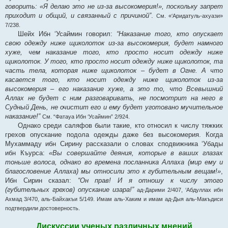
говорить: «Я делаю это не из-за высокомерия!», поскольку запрет
приходит и общий, и связанный с причиной”
.
См. «‘Аридатуль-ахуази»
7/238.
Шейх Ибн ‘Усаймин говорил:
“Наказание того, кто опускает
свою одежду ниже щиколоток из-за высокомерия, будет намного
хуже, чем наказание того, кто просто носит одежду ниже
щиколоток. У того, кто просто носит одежду ниже щиколоток, та
часть тела, которая ниже щиколоток – будет в Огне. А что
касается того, кто носит одежду ниже щиколоток из-за
высокомерия – его наказание хуже, а это то, что Всевышний
Аллах не будет с ним разговаривать, не посмотрит на него в
Судный День, не очистит его и ему будет уготовано мучительное
наказание!”
См. “Фатауа Ибн ‘Усаймин” 2/924.
Однако среди саляфов были такие, кто относил к числу тяжких
грехов опускание подола одежды даже без высокомерия. Когда
Мухаммаду ибн Сирину рассказали о словах сподвижника ‘Убады
ибн Къурса:
«Вы совершайте деяния, которые в ваших глазах
тоньше волоса, однако во времена посланника Аллаха (мир ему и
благословение Аллаха) мы относили это к губительным вещам!»
,
Ибн Сирин сказал:
“Он прав! И я отношу к числу этого
(губительных грехов) опускание изара!”
ад-Дарими 2/407, ‘Абдуллах ибн
Ахмад 3/470, аль-Байхакъи 5/149. Имам аль-Хаким и имам ад-Дыя аль-Макъдиси
подтвердили достоверность.
Дискуссии ученых различных мнений