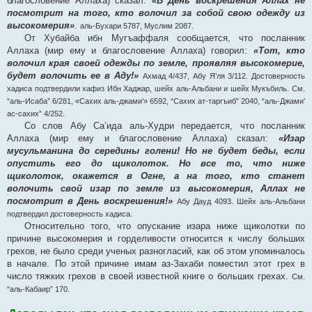
благословение Аллаха) сказал:
«В День воскрешения Аллах не
посмотрит на того, кто волочил за собой свою одежду из
высокомерия»
.
аль-Бухари 5787, Муслим 2087.
От Хубайба ибн Мугъаффаля сообщается, что посланник
Аллаха (мир ему и благословение Аллаха) говорил:
«Тот, кто
волочил края своей одежды по земле, проявляя высокомерие,
будет волочить ее в Аду!»
Ахмад 4/437, Абу Я’ля 3/112. Достоверность
хадиса подтвердили хафиз Ибн Хаджар, шейх аль-Альбани и шейх Мукъбиль. См.
“аль-Исаба” 6/281, «Сахих аль-джами’» 6592, “Сахих ат-таргъиб” 2040, “аль-Джами’
ас-сахих” 4/252.
Со слов Абу Са’ида аль-Худри передается, что посланник
Аллаха (мир ему и благословение Аллаха) сказал:
«Изар
мусульманина до середины голени! Но не будет беды, если
опустить его до щиколоток. Но все то, что ниже
щиколоток, окажется в Огне, а на того, кто станет
волочить свой изар по земле из высокомерия, Аллах не
посмотрит в День воскрешения!»
Абу Дауд 4093. Шейх аль-Альбани
подтвердил достоверность хадиса.
Относительно того, что опускание изара ниже щиколотки по
причине высокомерия и горделивости относится к числу больших
грехов, не было среди ученых разногласий, как об этом упоминалось
в начале. По этой причине имам аз-Захаби поместил этот грех в
число тяжких грехов в своей известной книге о больших грехах.
См.
“аль-Кабаир” 170.