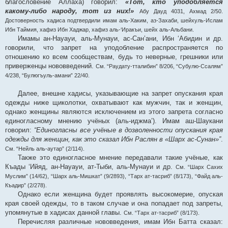
благословение Аллаха) говорил:
«Тот, кто уподобляется
какому-либо народу, тот из них!»
Абу Дауд 4031, Ахмад 2/50.
Достоверность хадиса подтвердили имам аль-Хаким, аз-Захаби, шейхуль-Ислам
Ибн Таймия, хафиз Ибн Хаджар, хафиз аль-‘Иракъи, шейх аль-Альбани.
Имамы ан-Науауи, аль-Мунауи, ас-Сан’ани, Ибн ‘Абидин и др.
говорили, что запрет на уподобление распространяется по
отношению ко всем сообществам, будь то неверные, грешники или
приверженцы нововведений.
См. “Раудату-тталибин” 8/206, “Субулю-Ссалям”
4/238, “Булюгъуль-амани” 22/40.
Далее, внешне хадисы, указывающие на запрет опускания края
одежды ниже щиколотки, охватывают как мужчин, так и женщин,
однако женщины являются исключением из этого запрета согласно
единогласному мнению учёных (аль-иджма’). Имам аш-Шаукани
говорил:
“Единогласны все учёные в дозволенности опускания края
одежды для женщин, как это сказал Ибн Раслян в «Шарх ас-Сунан»”
.
См. “Нейль аль-аутар” (2/114).
Также это единогласное мнение передавали такие учёные, как
Къады ‘Ийяд, ан-Науауи, ат-Тыби, аль-Мунауи и др.
См. “Шарх Сахих
Муслим” (14/62), “Шарх аль-Мишкат” (9/2893), “Тарх ат-тасриб” (8/173), “Файд аль-
Къадир” (2/278).
Однако если женщина будет проявлять высокомерие, опуская
края своей одежды, то в таком случае и она попадает под запреты,
упомянутые в хадисах данной главы.
См. “Тарх ат-тасриб” (8/173).
Перечисляя различные нововведения, имам Ибн Батта сказал: