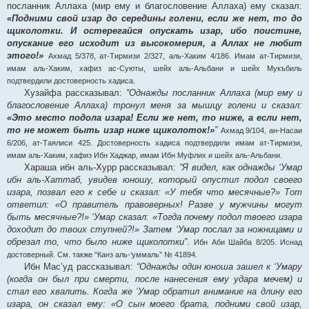
посланник Аллаха (мир ему и благословение Аллаха) ему сказал:
«Подними свой изар до середины голени, если же нет, то до
щиколотки. И остерегайся опускать изар, ибо поистине,
опускание его исходит из высокомерия, а Аллах не любит
этого!»
Ахмад 5/378, ат-Тирмизи 2/327, аль-Хаким 4/186. Имам ат-Тирмизи,
имам аль-Хаким, хафиз ас-Суюты, шейх аль-Альбани и шейх Мукъбиль
подтвердили достоверность хадиса.
Хузайфа рассказывал:
“Однажды посланник Аллаха (мир ему и
благословение Аллаха) тронул меня за мышцу голени и сказал:
«Это место подола изара! Если же нет, то ниже, а если нет,
то не может быть изар ниже щиколоток!»
”
Ахмад 9/104, ан-Насаи
6/206, ат-Таялиси 425. Достоверность хадиса подтвердили имам ат-Тирмизи,
имам аль-Хаким, хафиз Ибн Хаджар, имам Ибн Муфлих и шейх аль-Альбани.
Хараша ибн аль-Хурр рассказывал:
“Я видел, как однажды ‘Умар
ибн аль-Хаттаб, увидев юношу, который опустил подол своего
изара, позвал его к себе и сказал: «У тебя что месячные?» Тот
ответил: «О правитель правоверных! Разве у мужчины могут
быть месячные?!» ‘Умар сказал: «Тогда почему подол твоего изара
доходит до твоих ступней?!» Затем ‘Умар послал за ножницами и
обрезал то, что было ниже щиколотки”
.
Ибн Аби Шайба 8/205. Иснад
достоверный. См. также “Канз аль-‘уммаль” № 41894.
Ибн Мас’уд рассказывал:
“Однажды один юноша зашел к ‘Умару
(когда он был при смерти, после нанесения ему удара мечем) и
стал его хвалить. Когда же ‘Умар обратил внимание на длину его
изара, он сказал ему: «О сын моего брата, подними свой изар,