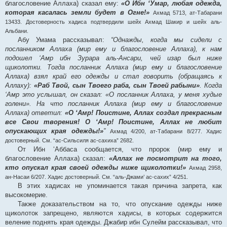
благословение Аллаха) сказал ему:
«О Ибн ‘Умар, любая одежда,
которая касалась земли будет в Огне!»
Ахмад 5713, ат-Табарани
13433. Достоверность хадиса подтвердили шейх Ахмад Шакир и шейх аль-
Альбани.
Абу Умама рассказывал:
“Однажды, когда мы сидели с
посланником Аллаха (мир ему и благословение Аллаха), к нам
подошел ‘Амр ибн Зурара аль-Ансари, чей изар был ниже
щиколотки. Тогда посланник Аллаха (мир ему и благословение
Аллаха) взял край его одежды и стал говорить (обращаясь к
Аллаху):
«Раб Твой, сын Твоего раба, сын Твоей рабыни»
. Когда
‘Амр это услышал, он сказал: «О посланник Аллаха, у меня худые
голени». На что посланник Аллаха (мир ему и благословение
Аллаха) ответил:
«О ‘Амр! Поистине, Аллах создал прекрасным
все Свои творения! О ‘Амр! Поистине, Аллах не любит
опускающих края одежды!»
”
Ахмад 4/200, ат-Табарани 8/277. Хадис
достоверный. См. “ас-Сильсиля ас-сахиха” 2682.
От Ибн ‘Аббаса сообщается, что пророк (мир ему и
благословение Аллаха) сказал:
«Аллах не посмотрит на того,
кто опускал края своей одежды ниже щиколотки!»
Ахмад 2958,
ан-Насаи 6/207. Хадис достоверный. См. “аль-Джами’ ас-сахих” 4/251.
В этих хадисах не упоминается такая причина запрета, как
высокомерие.
Также доказательством на то, что опускание одежды ниже
щиколоток запрещено, являются хадисы, в которых содержится
веление поднять края одежды. Джабир ибн Сулейм рассказывал, что