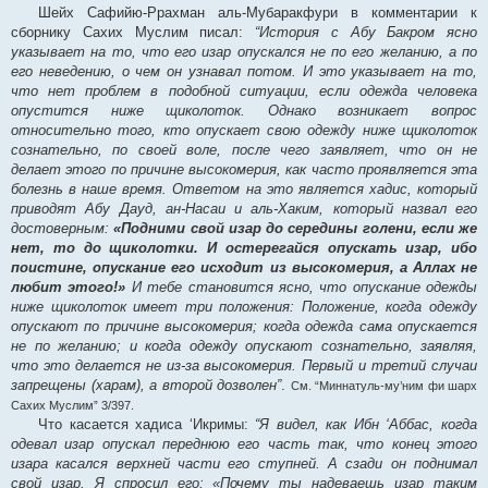
Шейх Сафийю-Ррахман аль-Мубаракфури в комментарии к
сборнику Сахих Муслим писал:
“История с Абу Бакром ясно
указывает на то, что его изар опускался не по его желанию, а по
его неведению, о чем он узнавал потом. И это указывает на то,
что нет проблем в подобной ситуации, если одежда человека
опустится ниже щиколоток. Однако возникает вопрос
относительно того, кто опускает свою одежду ниже щиколоток
сознательно, по своей воле, после чего заявляет, что он не
делает этого по причине высокомерия, как часто проявляется эта
болезнь в наше время. Ответом на это является хадис, который
приводят Абу Дауд, ан-Насаи и аль-Хаким, который назвал его
достоверным:
«Подними свой изар до середины голени, если же
нет, то до щиколотки. И остерегайся опускать изар, ибо
поистине, опускание его исходит из высокомерия, а Аллах не
любит этого!»
И тебе становится ясно, что опускание одежды
ниже щиколоток имеет три положения: Положение, когда одежду
опускают по причине высокомерия; когда одежда сама опускается
не по желанию; и когда одежду опускают сознательно, заявляя,
что это делается не из-за высокомерия. Первый и третий случаи
запрещены (харам), а второй дозволен”
.
См. “Миннатуль-му’ним фи шарх
Сахих Муслим” 3/397.
Что касается хадиса ‘Икримы:
“Я видел, как Ибн ‘Аббас, когда
одевал изар опускал переднюю его часть так, что конец этого
изара касался верхней части его ступней. А сзади он поднимал
свой изар. Я спросил его: «Почему ты надеваешь изар таким