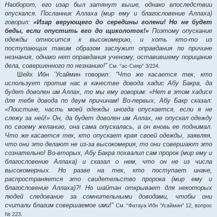
Наоборот, его изар был затянут выше, однако впоследствии
опускался. Посланник Аллаха (мир ему и благословение Аллаха)
говорил:
«Изар верующего до середины голени! Но не будет
беды, если опустить его до щиколоток!»
Поэтому опускание
одежды относится к высокомерию, и хоть кто-то из
поступающих таким образом заслужит оправдания по причине
незнания, однако нет оправдания ученому, оставившему порицание
дела, совершенного по незнанию!”
См. “ас-Сияр” 3/234.
Шейх Ибн ‘Усаймин говорил:
“Что же касается тех, кто
использует против нас в качестве довода хадис Абу Бакра, да
будет доволен им Аллах, то мы ему говорим: «Нет в этом хадисе
для тебя довода по двум причинам! Во-первых, Абу Бакр сказал:
«Поистине, часть моей одежды иногда опускается, если я не
слежу за ней!» Он, да будет доволен им Аллах, не опускал одежду
по своему желанию, она сама опускалась, а он вновь ее поднимал.
Что же касается тех, кто опускает края своей одежды, заявляя,
что они это делают не из-за высокомерия, то они совершают это
сознательно! Во-вторых, Абу Бакра похвалил сам пророк (мир ему и
благословение Аллаха) и сказал о нем, что он не из числа
высокомерных. Но разве на тех, кто поступает иначе,
распространяется это свидетельство пророка (мир ему и
благословение Аллаха)?! Но шайтан открывает для некоторых
людей следование за сомнительными доводами, чтобы они
считали благим совершаемое ими!”
См. “Фатауа Ибн ‘Усаймин” 12, вопрос
№ 223.