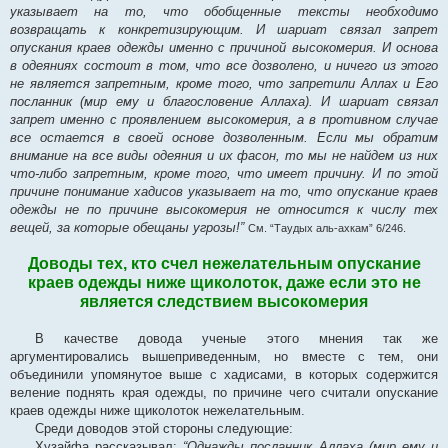
указывает на то, что обобщенные тексты необходимо
возвращать к конкретизирующим. И шариат связал запрет
опускания краев одежды именно с причиной высокомерия. И основа
в одеяниях состоит в том, что все дозволено, и ничего из этого
не является запретным, кроме того, что запретили Аллах и Его
посланник (мир ему и благословение Аллаха). И шариат связал
запрет именно с проявлением высокомерия, а в противном случае
все остается в своей основе дозволенным. Если мы обратим
внимание на все виды одеяния и их фасон, то мы не найдем из них
что-либо запретным, кроме того, что имеет причину. И по этой
причине понимание хадисов указывает на то, что опускание краев
одежды не по причине высокомерия не относится к числу тех
вещей, за которые обещаны угрозы!”
См. “Таудых аль-ахкам” 6/246.
Доводы тех, кто счел нежелательным опускание
краев одежды ниже щиколоток, даже если это не
является следствием высокомерия
В качестве довода ученые этого мнения так же
аргументировались вышеприведенным, но вместе с тем, они
объединили упомянутое выше с хадисами, в которых содержится
веление поднять края одежды, по причине чего считали опускание
краев одежды ниже щиколоток нежелательным.
Среди доводов этой стороны следующие:
Хузайфа рассказывал:
“Однажды посланник Аллаха (мир ему и