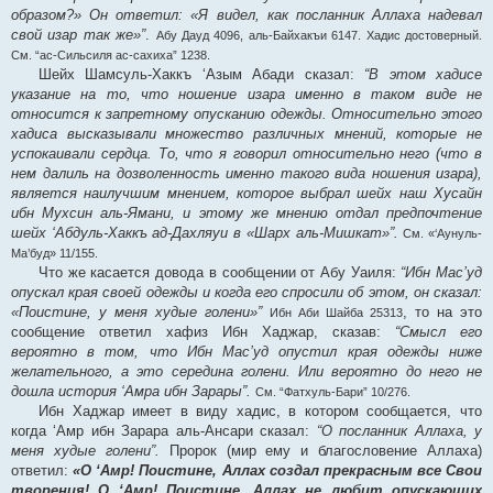
образом?» Он ответил: «Я видел, как посланник Аллаха надевал
свой изар так же»”
.
Абу Дауд 4096, аль-Байхакъи 6147. Хадис достоверный.
См. “ас-Сильсиля ас-сахиха” 1238.
Шейх Шамсуль-Хаккъ ‘Азым Абади сказал:
“В этом хадисе
указание на то, что ношение изара именно в таком виде не
относится к запретному опусканию одежды. Относительно этого
хадиса высказывали множество различных мнений, которые не
успокаивали сердца. То, что я говорил относительно него (что в
нем далиль на дозволенность именно такого вида ношения изара),
является наилучшим мнением, которое выбрал шейх наш Хусайн
ибн Мухсин аль-Ямани, и этому же мнению отдал предпочтение
шейх ‘Абдуль-Хаккъ ад-Дахляуи в «Шарх аль-Мишкат»”.
См. «‘Аунуль-
Ма’буд» 11/155.
Что же касается довода в сообщении от Абу Уаиля:
“Ибн Мас’уд
опускал края своей одежды и когда его спросили об этом, он сказал:
«Поистине, у меня худые голени»”
, то на это
Ибн Аби Шайба 25313
сообщение ответил хафиз Ибн Хаджар, сказав:
“Смысл его
вероятно в том, что Ибн Мас’уд опустил края одежды ниже
желательного, а это середина голени. Или вероятно до него не
дошла история ‘Амра ибн Зарары”.
См. “Фатхуль-Бари” 10/276.
Ибн Хаджар имеет в виду хадис, в котором сообщается, что
когда ‘Амр ибн Зарара аль-Ансари сказал:
“О посланник Аллаха, у
меня худые голени”.
Пророк (мир ему и благословение Аллаха)
ответил:
«О ‘Амр! Поистине, Аллах создал прекрасным все Свои
творения! О ‘Амр! Поистине, Аллах не любит опускающих