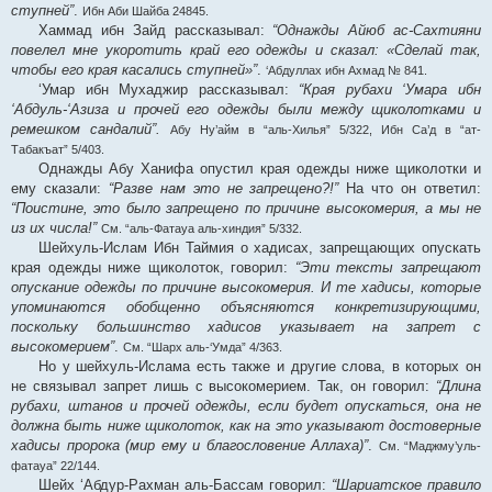
ступней”
.
Ибн Аби Шайба 24845.
Хаммад ибн Зайд рассказывал:
“Однажды Айюб ас-Сахтияни
повелел мне укоротить край его одежды и сказал: «Сделай так,
чтобы его края касались ступней»”
.
‘Абдуллах ибн Ахмад № 841.
‘Умар ибн Мухаджир рассказывал:
“Края рубахи ‘Умара ибн
‘Абдуль-‘Азиза и прочей его одежды были между щиколотками и
ремешком сандалий”.
Абу Ну’айм в “аль-Хилья” 5/322, Ибн Са’д в “ат-
Табакъат” 5/403.
Однажды Абу Ханифа опустил края одежды ниже щиколотки и
ему сказали:
“Разве нам это не запрещено?!”
На что он ответил:
“Поистине, это было запрещено по причине высокомерия, а мы не
из их числа!”
См. “аль-Фатауа аль-хиндия” 5/332.
Шейхуль-Ислам Ибн Таймия о хадисах, запрещающих опускать
края одежды ниже щиколоток, говорил:
“Эти тексты запрещают
опускание одежды по причине высокомерия. И те хадисы, которые
упоминаются обобщенно объясняются конкретизирующими,
поскольку большинство хадисов указывает на запрет с
высокомерием”
.
См. “Шарх аль-‘Умда” 4/363.
Но у шейхуль-Ислама есть также и другие слова, в которых он
не связывал запрет лишь с высокомерием. Так, он говорил:
“Длина
рубахи, штанов и прочей одежды, если будет опускаться, она не
должна быть ниже щиколоток, как на это указывают достоверные
хадисы пророка (мир ему и благословение Аллаха)”
.
См. “Маджму’уль-
фатауа” 22/144.
Шейх ‘Абдур-Рахман аль-Бассам говорил:
“Шариатское правило