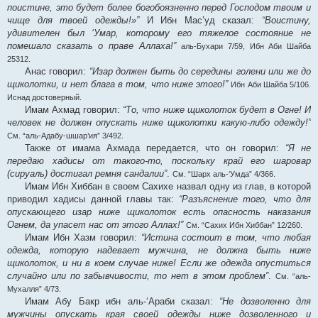
поистине, это будет более богобоязненно перед Господом твоим и
чище для твоей одежды!»”
И Ибн Мас’уд сказал:
“Воистину,
удивителен был ‘Умар, которому его тяжелое состояние не
помешало сказать о праве Аллаха!”
аль-Бухари 7/59, Ибн Аби Шайба
25312.
Анас говорил:
“Изар должен быть до середины голени или же до
щиколотки, и нет блага в том, что ниже этого!”
Ибн Аби Шайба 5/106.
Иснад достоверный.
Имам Ахмад говорил:
“То, что ниже щиколоток будет в Огне! И
человек не должен опускать ниже щиколотки какую-либо одежду!”
См. “аль-Адабу-шшар’ия” 3/492.
Также от имама Ахмада передается, что он говорил:
“Я не
передаю хадисы от такого-то, поскольку край его шаровар
(сируаль) достигал ремня сандалии”
.
См. “Шарх аль-‘Умда” 4/366.
Имам Ибн Хиббан в своем Сахихе назвал одну из глав, в которой
приводил хадисы данной главы так:
“Разъяснение того, что для
опускающего изар ниже щиколоток есть опасность наказания
Огнем, да упасет нас от этого Аллах!”
См. “Сахих Ибн Хиббан” 12/260.
Имам Ибн Хазм говорил:
“Истина состоит в том, что любая
одежда, которую надевает мужчина, не должна быть ниже
щиколоток, и ни в коем случае ниже! Если же одежда опуститься
случайно или по забывчивости, то нет в этом проблем”
.
См. “аль-
Мухалля” 4/73.
Имам Абу Бакр ибн аль-‘Араби сказал:
“Не дозволенно для
мужчины опускать края своей одежды ниже дозволенного и