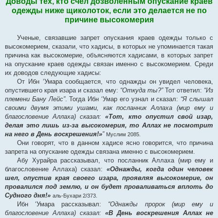
Доводы тех, кто счел дозволенным опускание краев
одежды ниже щиколоток, если это делается не по
причине высокомерия
Ученые, связавшие запрет опускания краев одежды только с
высокомерием, сказали, что хадисы, в которых не упоминается такая
причина как высокомерие, объясняются хадисами, в которых запрет
на опускание краев одежды связан именно с высокомерием. Среди
их доводов следующие хадисы:
От Ибн ‘Умара сообщается, что однажды он увидел человека,
опустившего края изара и сказал ему:
“Откуда ты?”
Тот ответил:
“Из
племени Бану Лейс”
. Тогда Ибн ‘Умар его узнал и сказал:
“Я слышал
своими двумя этими ушами, как посланник Аллаха (мир ему и
благословение Аллаха) сказал:
«Тот, кто опустил свой изар,
делая это лишь из-за высокомерия, то Аллах не посмотрит
на него в День воскрешения!»
”
Муслим 2085.
Они говорят, что в данном хадисе ясно говорится, что причина
запрета на опускание одежды связана именно с высокомерием.
Абу Хурайра рассказывал, что посланник Аллаха (мир ему и
благословение Аллаха) сказал:
«Однажды, когда один человек
шел, опустив края своего изара, проявляя высокомерие, он
провалился под землю, и он будет проваливаться вплоть до
Судного дня!»
аль-Бухари 2/373.
Ибн ‘Умара рассказывал:
“Однажды пророк (мир ему и
благословение Аллаха) сказал:
«В День воскрешения Аллах не