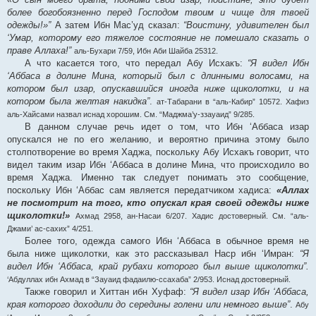
более богобоязненно перед Господом твоим и чище для твоей
одежды!»”
А затем Ибн Мас’уд сказал:
“Воистину, удивителен был
‘Умар, которому его тяжелое состояние не помешало сказать о
праве Аллаха!”
аль-Бухари 7/59, Ибн Аби Шайба 25312.
А что касается того, что передал Абу Исхакъ:
“Я видел Ибн
‘Аббаса в долине Мина, который был с длинными волосами, на
котором был изар, опускавшийся иногда ниже щиколотки, и на
котором была желтая накидка”
.
ат-Табарани в “аль-Кабир” 10572. Хафиз
аль-Хайсами назвал иснад хорошим. См. “Маджма’у-ззауаид” 9/285.
В данном случае речь идет о том, что Ибн ‘Аббаса изар
опускался не по его желанию, и вероятно причина этому было
столпотворение во время Хаджа, поскольку Абу Исхакъ говорит, что
видел таким изар Ибн ‘Аббаса в долине Мина, что происходило во
время Хаджа. Именно так следует понимать это сообщение,
поскольку Ибн ‘Аббас сам является передатчиком хадиса:
«Аллах
не посмотрит на того, кто опускал края своей одежды ниже
щиколотки!»
Ахмад 2958, ан-Насаи 6/207. Хадис достоверный. См. “аль-
Джами’ ас-сахих” 4/251.
Более того, одежда самого Ибн ‘Аббаса в обычное время не
была ниже щиколотки, как это рассказывал Наср ибн ‘Имран:
“Я
видел Ибн ‘Аббаса, край рубахи которого был выше щиколотки”.
‘Абдуллах ибн Ахмад в “Зауаид фадаилю-ссахаба” 2/953. Иснад достоверный.
Также говорил и Хиттан ибн Хуфаф:
“Я видел изар Ибн ‘Аббаса,
края которого доходили до середины голени или немного выше”
.
Абу