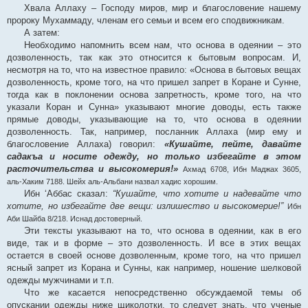
Хвала Аллаху – Господу миров, мир и благословение нашему
пророку Мухаммаду, членам его семьи и всем его сподвижникам.
А затем:
Необходимо напомнить всем нам, что основа в одеянии – это
дозволенность, так как это относится к бытовым вопросам. И,
несмотря на то, что на известное правило: «Основа в бытовых вещах
дозволенность, кроме того, на что пришел запрет в Коране и Сунне,
тогда как в поклонении основа запретность, кроме того, на что
указали Коран и Сунна» указывают многие доводы, есть также
прямые доводы, указывающие на то, что основа в одеянии
дозволенность. Так, например, посланник Аллаха (мир ему и
благословение Аллаха) говорил:
«Кушайте, пейте, давайте
садакъа и носите одежду, но только избегайте в этом
расточительства и высокомерия!»
Ахмад 6708, Ибн Маджах 3605,
аль-Хаким 7188. Шейх аль-Альбани назвал хадис хорошим.
Ибн ‘Аббас сказал:
“Кушайте, что хотите и надевайте что
хотите, но избегайте две вещи: излишество и высокомерие!”
Ибн
Аби Шайба 8/218. Иснад достоверный.
Эти тексты указывают на то, что основа в одеянии, как в его
виде, так и в форме – это дозволенность. И все в этих вещах
остается в своей основе дозволенным, кроме того, на что пришел
ясный запрет из Корана и Сунны, как например, ношение шелковой
одежды мужчинами и т.п.
Что же касается непосредственно обсуждаемой темы об
опускании одежды ниже щиколотки, то следует знать, что ученые