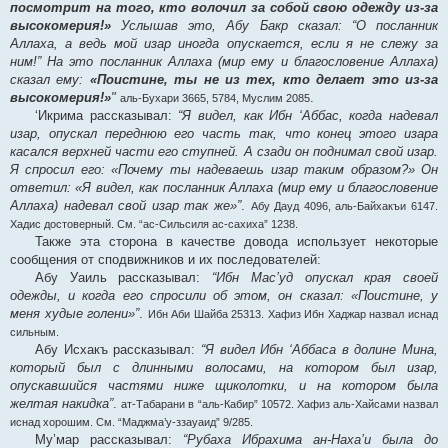
посмотрит на того, кто волочил за собой свою одежду из-за
высокомерия!»
Услышав это, Абу Бакр сказал: “О посланник
Аллаха, а ведь мой изар иногда опускается, если я не слежу за
ним!” На это посланник Аллаха (мир ему и благословение Аллаха)
сказал ему:
«Поистине, ты не из тех, кто делает это из-за
высокомерия!»
"
.
аль-Бухари 3665, 5784, Муслим 2085
‘Икрима рассказывал:
“Я видел, как Ибн ‘Аббас, когда надевал
изар, опускал переднюю его часть так, что конец этого изара
касался верхней части его ступней. А сзади он поднимал свой изар.
Я спросил его: «Почему ты надеваешь изар таким образом?» Он
ответил: «Я видел, как посланник Аллаха (мир ему и благословение
Аллаха) надевал свой изар так же»”
.
Абу Дауд 4096, аль-Байхакъи 6147.
Хадис достоверный. См. “ас-Сильсиля ас-сахиха” 1238.
Также эта сторона в качестве довода использует некоторые
сообщения от сподвижников и их последователей:
Абу Уаиль рассказывал:
“Ибн Мас’уд опускал края своей
одежды, и когда его спросили об этом, он сказал: «Поистине, у
меня худые голени»”
.
Ибн Аби Шайба 25313. Хафиз Ибн Хаджар назвал иснад
сильным.
Абу Исхакъ рассказывал:
“Я видел Ибн ‘Аббаса в долине Мина,
который был с длинными волосами, на котором был изар,
опускавшийся частями ниже щиколотки, и на котором была
желтая накидка”
.
ат-Табарани в “аль-Кабир” 10572. Хафиз аль-Хайсами назвал
иснад хорошим. См. “Маджма’у-ззауаид” 9/285.
Му’мар рассказывал:
“Рубаха Ибрахима ан-Наха’и была до