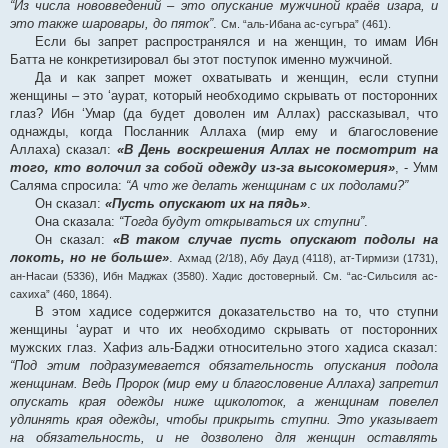
“Из числа нововведений – это опускание мужчиной краёв изара, и
это также шаровары, до пяток”
.
См. “аль-Ибана ас-сугъра” (461).
Если бы запрет распространялся и на женщин, то имам Ибн
Батта не конкретизировал бы этот поступок именно мужчиной.
Да и как запрет может охватывать и женщин, если ступни
женщины – это ‘аурат, который необходимо скрывать от посторонних
глаз? Ибн ‘Умар (да будет доволен им Аллах) рассказывал, что
однажды, когда Посланник Аллаха (мир ему и благословение
Аллаха) сказал:
«В День воскрешения Аллах не посмотрит на
того, кто волочил за собой одежду из-за высокомерия»
, - Умм
Саляма спросила:
“А что же делать женщинам с их подолами?”
Он сказал:
«Пусть опускают их на пядь»
.
Она сказала:
“Тогда будут открываться их ступни”
.
Он сказал:
«В таком случае пусть опускают подолы на
локоть, но не больше»
.
Ахмад (2/18), Абу Дауд (4118), ат-Тирмизи (1731),
ан-Насаи (5336), Ибн Маджах (3580). Хадис достоверный. См. “ас-Сильсиля ас-
сахиха” (460, 1864).
В этом хадисе содержится доказательство на то, что ступни
женщины ‘аурат и что их необходимо скрывать от посторонних
мужских глаз. Хафиз аль-Баджи относительно этого хадиса сказал:
“Под этим подразумевается обязательность опускания подола
женщинам. Ведь Пророк (мир ему и благословение Аллаха) запретил
опускать края одежды ниже щиколоток, а женщинам повелел
удлинять края одежды, чтобы прикрыть ступни. Это указывает
на обязательность, и не дозволено для женщин оставлять