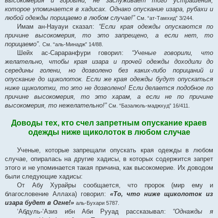
высокомерия и гордыни, не заслуживает того устрашения,
которое упоминается в хадисах. Однако опускание изара, рубахи и
любой одежды порицаемо в любом случае!”
См. “ат-Тамхид” 3/244.
Имам ан-Науауи сказал:
“Если края одежды опускаются по
причине высокомерия, то это запрещено, а если нет, то
порицаемо”
.
См. “аль-Минадж” 14/88.
Шейх ас-Сараранфури говорил:
“Ученые говорили, что
желательно, чтобы края изара и прочей одежды доходили до
середины голени, но дозволено без каких-либо порицаний и
опускание до щиколоток. Если же края одежды будут опускаться
ниже щиколотки, то это не дозволено! Если делается подобное по
причине высокомерия, то это харам, а если не по причине
высокомерия, то нежелательно!”
См. “Базалюль-маджхуд” 16/411.
Доводы тех, кто счел запретным опускание краев
одежды ниже щиколоток в любом случае
Ученые, которые запрещали опускать края одежды в любом
случае, опиралась на другие хадисы, в которых содержится запрет
этого и не упоминается такая причина, как высокомерие. Их доводом
были следующие хадисы:
От Абу Хурайры сообщается, что пророк (мир ему и
благословение Аллаха) говорил:
«То, что ниже щиколоток из
изара будет в Огне!»
аль-Бухари 5787.
‘Абдуль-‘Азиз ибн Аби Рууад рассказывал:
“Однажды я