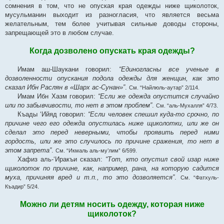
сомнения в том, что не опуская края одежды ниже щиколоток,
мусульманин выходит из разногласия, что является весьма
желательным, тем более учитывая сильные доводы стороны,
запрещающей это в любом случае.
Когда дозволено опускать края одежды?
Имам аш-Шаукани говорил:
“Единогласны все ученые в
дозволенности опускания подола одежды для женщин, как это
сказал Ибн Раслян в «Шарх ас-Сунан»”
.
См. “Найлюль-аутар” 2/114.
Имам Ибн Хазм говорил:
“Если же одежда опустится случайно
или по забывчивости, то нет в этом проблем”
.
См. “аль-Мухалля” 4/73.
Къады ‘Ийяд говорил:
“Если человек спешил куда-то срочно, по
причине чего его одежда опустилась ниже щиколотки, или же он
сделал это перед неверными, чтобы проявить перед ними
гордость, или же это случилось по причине сражения, то нет в
этом запрета”
.
См. “Икмаль аль-му’лим” 6/599.
Хафиз аль-‘Иракъи сказал:
“Тот, кто опустил свой изар ниже
щиколоток по причине, как, например, рана, на которую садится
муха, причиняя вред и т.п., то это дозволяется”
.
См. “Фатхуль-
Къадир” 5/24.
Можно ли детям носить одежду, которая ниже
щиколоток?