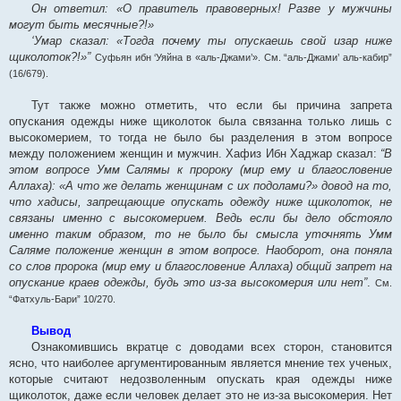
Он ответил: «О правитель правоверных! Разве у мужчины
могут быть месячные?!»
‘Умар сказал: «Тогда почему ты опускаешь свой изар ниже
щиколоток?!»”
Суфьян ибн ‘Уяйна в «аль-Джами’». См. “аль-Джами’ аль-кабир”
(16/679).
Тут также можно отметить, что если бы причина запрета
опускания одежды ниже щиколоток была связанна только лишь с
высокомерием, то тогда не было бы разделения в этом вопросе
между положением женщин и мужчин. Хафиз Ибн Хаджар сказал:
“В
этом вопросе Умм Салямы к пророку (мир ему и благословение
Аллаха): «А что же делать женщинам с их подолами?» довод на то,
что хадисы, запрещающие опускать одежду ниже щиколоток, не
связаны именно с высокомерием. Ведь если бы дело обстояло
именно таким образом, то не было бы смысла уточнять Умм
Саляме положение женщин в этом вопросе. Наоборот, она поняла
со слов пророка (мир ему и благословение Аллаха) общий запрет на
опускание краев одежды, будь это из-за высокомерия или нет”
.
См.
“Фатхуль-Бари” 10/270.
Вывод
Ознакомившись вкратце с доводами всех сторон, становится
ясно, что наиболее аргументированным является мнение тех ученых,
которые считают недозволенным опускать края одежды ниже
щиколоток, даже если человек делает это не из-за высокомерия. Нет