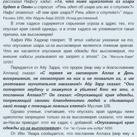
рассказал Нафи’у хадис:
«То, что ниже щиколоток из изара
будет в Огне»
и спросил: «Речь идет об изаре или же о ступнях?»
Нафи’ ответил: «В чем грех изара?! Речь идет о ступнях!»”
‘Абдур-
Раззакъ 1991, Ибн ‘Абдуль-Барр 20/228. Иснад достоверный.
В этом хадисе содержится серьезная угроза в адрес тех, кто
опускал края своей одежды, и в этом хадисе не упоминается такая
причина, как высокомерие!
Хафиз Ибн Хаджар говорил:
“В этих хадисах указание на то,
что опускание изара из-за высокомерия является тяжким грехом.
Что же касается опускания края одежды без высокомерия, то
внешне хадисы указывают на запрет и этого”
.
См. “Фатхуль-Бари”
10/267.
Передается от Абу Зарра, что пророк (мир ему и благословение
Аллаха) сказал:
«С тремя не заговорит Аллах в День
воскрешения, не посмотрит на них и не похвалит их, и им
уготовано мучительное наказание!» Абу Зарр сказал: “Они
потерпят неудачу и окажутся в убытке! Кто же это, о
посланник Аллаха?!” Он сказал: «Опускающий края одежды,
попрекающий своими благодеяниями людей и сбывающий
свой товар с помощью ложных клятв!»
Муслим 106.
Однако ученые, считавшие, что опускать края одежды ниже
щиколотки запрещено только из-за высокомерия сказали, что имам
ан-Насаи приводит этот же хадис с добавкой:
«Опускающий края
одежды
из-за высокомерия
»
.
См. “ас-Сунан аль-кубра” 6050.
От Ибн ‘Умара сообщается, что посланник Аллаха (мир ему и