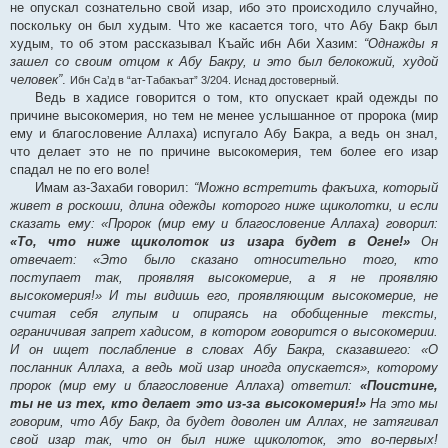
не опускал сознательно свой изар, ибо это происходило случайно,
поскольку он был худым. Что же касается того, что Абу Бакр был
худым, то об этом рассказывал Къайс ибн Аби Хазим:
“Однажды я
зашел со своим отцом к Абу Бакру, и это был белокожий, худой
человек”
.
Ибн Са’д в “ат-Табакъат” 3/204. Иснад достоверный.
Ведь в хадисе говорится о том, кто опускает край одежды по
причине высокомерия, но тем не менее услышанное от пророка (мир
ему и благословение Аллаха) испугало Абу Бакра, а ведь он знал,
что делает это не по причине высокомерия, тем более его изар
спадал не по его воле!
Имам аз-Захаби говорил:
“Можно встретить факъиха, который
живет в роскоши, длина одежды которого ниже щиколотки, и если
сказать ему: «Пророк (мир ему и благословение Аллаха) говорил:
«То, что ниже щиколоток из изара будет в Огне!»
Он
отвечает: «Это было сказано относительно того, кто
поступает так, проявляя высокомерие, а я не проявляю
высокомерия!» И ты видишь его, проявляющим высокомерие, не
считая себя глупым и опираясь на обобщенные тексты,
ограничивая запрет хадисом, в котором говорится о высокомерии.
И он ищет послабление в словах Абу Бакра, сказавшего: «О
посланник Аллаха, а ведь мой изар иногда опускается», которому
пророк (мир ему и благословение Аллаха) ответил:
«Поистине,
ты не из тех, кто делает это из-за высокомерия!»
На это мы
говорим, что Абу Бакр, да будет доволен им Аллах, не затягивал
свой изар так, что он был ниже щиколоток, это во-первых!