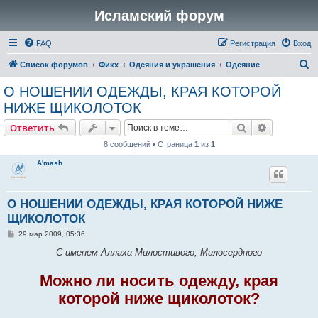
Исламский форум
FAQ
Регистрация
Вход
П
Список форумов
Фикх
Одеяния и украшения
Одеяние
о
О НОШЕНИИ ОДЕЖДЫ, КРАЯ КОТОРОЙ
и
НИЖЕ ЩИКОЛОТОК
с
Поиск
Расширен
Ответить
к
8 сообщений • Страница
1
из
1
A'mash
О НОШЕНИИ ОДЕЖДЫ, КРАЯ КОТОРОЙ НИЖЕ
ЩИКОЛОТОК
С
29 мар 2009, 05:36
о
о
С именем Аллаха Милостивого, Милосердного
б
щ
е
Можно ли носить одежду, края
н
и
которой ниже щиколоток?
е