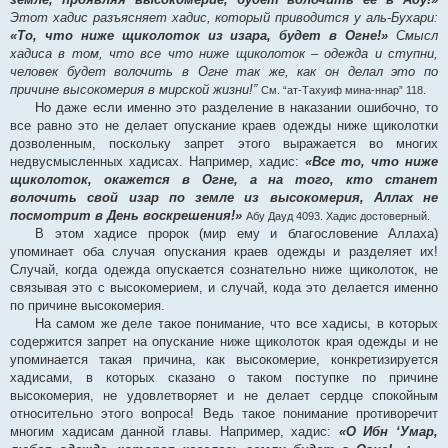
Этот хадис разъясняет хадис, который приводится у аль-Бухари:
«То, что ниже щиколоток из изара, будет в Огне!»
Смысл
хадиса в том, что все что ниже щиколоток – одежда и ступни,
человек будет волочить в Огне так же, как он делал это по
причине высокомерия в мирской жизни!”
См. “ат-Тахуиф мина-ннар” 118.
Но даже если именно это разделение в наказании ошибочно, то
все равно это не делает опускание краев одежды ниже щиколотки
дозволенным, поскольку запрет этого выражается во многих
недвусмысленных хадисах. Например, хадис:
«Все то, что ниже
щиколоток, окажется в Огне, а на того, кто станет
волочить свой изар по земле из высокомерия, Аллах не
посмотрит в День воскрешения!»
Абу Дауд 4093. Хадис достоверный.
В этом хадисе пророк (мир ему и благословение Аллаха)
упоминает оба случая опускания краев одежды и разделяет их!
Случай, когда одежда опускается сознательно ниже щиколоток, не
связывая это с высокомерием, и случай, кода это делается именно
по причине высокомерия.
На самом же деле такое понимание, что все хадисы, в которых
содержится запрет на опускание ниже щиколоток края одежды и не
упоминается такая причина, как высокомерие, конкретизируется
хадисами, в которых сказано о таком поступке по причине
высокомерия, не удовлетворяет и не делает сердце спокойным
относительно этого вопроса! Ведь такое понимание противоречит
многим хадисам данной главы. Например, хадис:
«О Ибн ‘Умар,