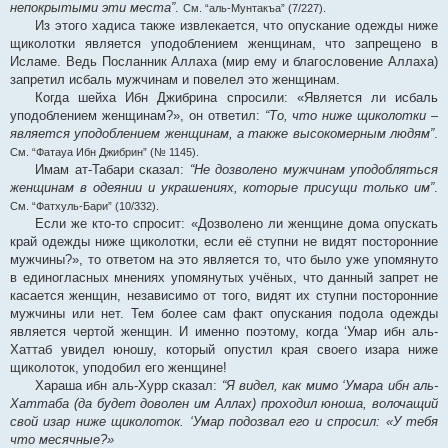
непокрытыми эти места”
.
См. “аль-Мунтакъа” (7/227).
Из этого хадиса также извлекается, что опускание одежды ниже
щиколотки является уподоблением женщинам, что запрещено в
Исламе. Ведь Посланник Аллаха (мир ему и благословение Аллаха)
запретил исбаль мужчинам и повелел это женщинам.
Когда шейха Ибн Джибрина спросили: «Является ли исбаль
уподоблением женщинам?», он ответил:
“То, что ниже щиколотки –
является уподоблением женщинам, а также высокомерным людям”
.
См. “Фатауа Ибн Джибрин” (№ 1145).
Имам ат-Табари сказал:
“Не дозволено мужчинам уподобляться
женщинам в одеянии и украшениях, которые присущи только им”
.
См. “Фатхуль-Бари” (10/332).
Если же кто-то спросит: «Дозволено ли женщине дома опускать
край одежды ниже щиколотки, если её ступни не видят посторонние
мужчины?», то ответом на это является то, что было уже упомянуто
в единогласных мнениях упомянутых учёных, что данный запрет не
касается женщин, независимо от того, видят их ступни посторонние
мужчины или нет. Тем более сам факт опускания подола одежды
является чертой женщин. И именно поэтому, когда ‘Умар ибн аль-
Хаттаб увидел юношу, который опустил края своего изара ниже
щиколоток, уподобил его женщине!
Хараша ибн аль-Хурр сказал:
“Я видел, как мимо ‘Умара ибн аль-
Хаттаба (да будет доволен им Аллах) проходил юноша, волочащий
свой изар ниже щиколоток. ‘Умар подозвал его и спросил: «У тебя
что месячные?»