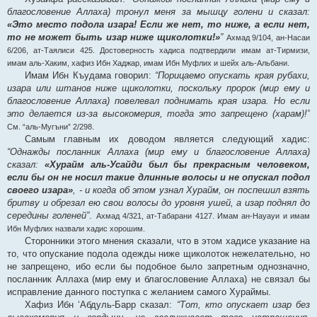
благословение Аллаха) тронул меня за мышцу голени и сказал:
«Это место подола изара! Если же нет, то ниже, а если нет,
то не может быть изар ниже щиколотки!»
”
Ахмад 9/104, ан-Насаи
6/206, ат-Таялиси 425. Достоверность хадиса подтвердили имам ат-Тирмизи,
имам аль-Хаким, хафиз Ибн Хаджар, имам Ибн Муфлих и шейх аль-Альбани.
Имам Ибн Къудама говорил:
“Порицаемо опускать края рубахи,
изара или штанов ниже щиколотки, поскольку пророк (мир ему и
благословение Аллаха) повелевал поднимать края изара. Но если
это делается из-за высокомерия, тогда это запрещено (харам)!”
См. “аль-Мугъни” 2/298.
Самым главным их доводом является следующий хадис:
“Однажды посланник Аллаха (мир ему и благословение Аллаха)
сказал:
«Хурайм аль-Усайди был бы прекрасным человеком,
если бы он не носил такие длинные волосы и не опускал подол
своего изара»
, - и когда об этом узнал Хурайм, он поспешил взять
бритву и обрезал ею свои волосы до уровня ушей, а изар поднял до
середины голеней”
.
Ахмад 4/321, ат-Табарани 4127. Имам ан-Науауи и имам
Ибн Муфлих назвали хадис хорошим.
Сторонники этого мнения сказали, что в этом хадисе указание на
то, что опускание подола одежды ниже щиколоток нежелательно, но
не запрещено, ибо если бы подобное было запретным однозначно,
посланник Аллаха (мир ему и благословение Аллаха) не связал бы
исправление данного поступка с желанием самого Хураймы.
Хафиз Ибн ‘Абдуль-Барр сказал:
“Тот, кто опускает изар без