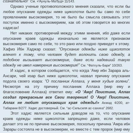
сознательно!”
См. «‘Аунуль-Ма’буд» 11/143.
Однако ученые противоположного мнения сказали, что если бы
любое опускание одежды ниже щиколотки было бы само по себе
проявлением высокомерия, то не было бы смысла связывать этот
поступок именно с высокомерием, как об этом говорится во многих
хадисах!
Нет никаких противоречий между этими мнения, ибо даже если
опускание краев одежды изначально не является признаком
высокомерия само по себе, то это рано или поздно приведет к этому.
Хафиз Ибн Хаджар сказал:
“Опускание одежды ниже щиколоток
влечет к тому, что человек будет волочить свою одежду, а
подобное вызывает высокомерие, даже если надевший такую
одежду не имел намерения высокомерия!”
См. “Фатхуль-Бари” 10/263.
И хадис, в котором сообщается, что когда ‘Амр ибн Зарара аль-
Ансари, чей изар был ниже щиколотки, назвал причину опускания
подола своего изара:
“О посланник Аллаха, у меня худые голени”.
Несмотря на эту причину посланник Аллаха (мир ему и
благословение Аллаха) ответил ему:
«О ‘Амр! Поистине, Аллах
создал прекрасным все Свои творения! О ‘Амр! Поистине,
Аллах не любит опускающих края одежды!»
Ахмад 4/200, ат-
Табарани 8/277. Хадис достоверный. См. “ас-Сильсиля ас-сахиха” 2682.
Этот хадис является сильным доводом на то, что опускание
краев одежды ниже щиколоток запрещено даже, если человек
делает это не по причине высокомерия, поскольку причина ‘Амра ибн
Зарары состояла не в высокомерии, но вместе с тем пророк (мир ему