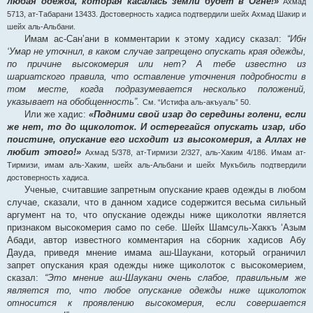
любая одежда, которая касалась земли будет в Огне!»
Ахмад
5713, ат-Табарани 13433. Достоверность хадиса подтвердили шейх Ахмад Шакир и
шейх аль-Альбани.
Имам ас-Сан’ани в комментарии к этому хадису сказал:
“Ибн
‘Умар не уточнил, в каком случае запрещено опускать края одежды,
по причине высокомерия или нет? А тебе известно из
шариатского правила, что оставление уточнения подробности в
том месте, когда подразумевается несколько положений,
указывает на обобщенность”.
См. “Истифа аль-акъуаль” 50.
Или же хадис:
«Подними свой изар до середины голени, если
же нет, то до щиколоток. И остерегайся опускать изар, ибо
поистине, опускание его исходит из высокомерия, а Аллах не
любит этого!»
Ахмад 5/378, ат-Тирмизи 2/327, аль-Хаким 4/186. Имам ат-
Тирмизи, имам аль-Хаким, шейх аль-Альбани и шейх Мукъбиль подтвердили
достоверность хадиса.
Ученые, считавшие запретным опускание краев одежды в любом
случае, сказали, что в данном хадисе содержится весьма сильный
аргумент на то, что опускание одежды ниже щиколотки является
признаком высокомерия само по себе. Шейх Шамсуль-Хаккъ ‘Азым
Абади, автор известного комментария на сборник хадисов Абу
Дауда, приведя мнение имама аш-Шаукани, который ограничил
запрет опускания края одежды ниже щиколоток с высокомерием,
сказал:
“Это мнение аш-Шаукани очень слабое, правильным же
является то, что любое опускание одежды ниже щиколоток
относится к проявлению высокомерия, если совершается