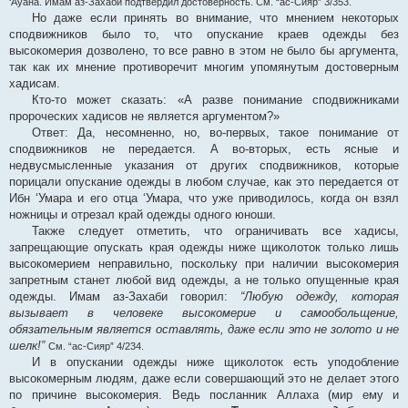
‘Ауана. Имам аз-Захаби подтвердил достоверность. См. “ас-Сияр” 3/353.
Но даже если принять во внимание, что мнением некоторых
сподвижников было то, что опускание краев одежды без
высокомерия дозволено, то все равно в этом не было бы аргумента,
так как их мнение противоречит многим упомянутым достоверным
хадисам.
Кто-то может сказать: «А разве понимание сподвижниками
пророческих хадисов не является аргументом?»
Ответ: Да, несомненно, но, во-первых, такое понимание от
сподвижников не передается. А во-вторых, есть ясные и
недвусмысленные указания от других сподвижников, которые
порицали опускание одежды в любом случае, как это передается от
Ибн ‘Умара и его отца ‘Умара, что уже приводилось, когда он взял
ножницы и отрезал край одежды одного юноши.
Также следует отметить, что ограничивать все хадисы,
запрещающие опускать края одежды ниже щиколоток только лишь
высокомерием неправильно, поскольку при наличии высокомерия
запретным станет любой вид одежды, а не только опущенные края
одежды. Имам аз-Захаби говорил:
“Любую одежду, которая
вызывает в человеке высокомерие и самообольщение,
обязательным является оставлять, даже если это не золото и не
шелк!”
См. “ас-Сияр” 4/234.
И в опускании одежды ниже щиколоток есть уподобление
высокомерным людям, даже если совершающий это не делает этого
по причине высокомерия. Ведь посланник Аллаха (мир ему и