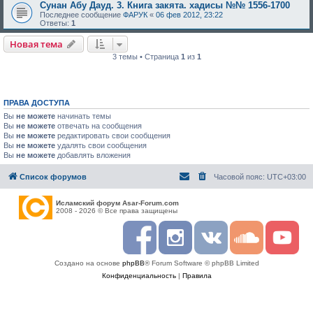
Сунан Абу Дауд. 3. Книга закята. хадисы №№ 1556-1700
Последнее сообщение
ФАРУК
«
06 фев 2012, 23:22
Ответы:
1
Новая тема
3 темы • Страница
1
из
1
ПРАВА ДОСТУПА
Вы
не можете
начинать темы
Вы
не можете
отвечать на сообщения
Вы
не можете
редактировать свои сообщения
Вы
не можете
удалять свои сообщения
Вы
не можете
добавлять вложения
Список форумов
Часовой пояс:
UTC+03:00
Исламский форум Asar-Forum.com
2008 - 2026 © Все права защищены
F
I
R
S
Y
a
n
S
o
o
c
s
S
u
u
Создано на основе
phpBB
® Forum Software © phpBB Limited
e
t
n
t
b
a
d
u
Конфиденциальность
|
Правила
o
g
c
b
o
r
l
e
k
a
o
m
u
d