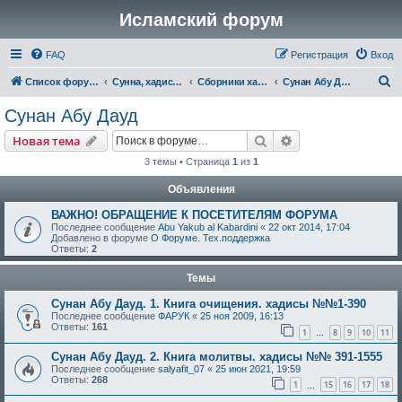
Исламский форум
FAQ
Регистрация
Вход
П
Список форумов
Сунна, хадисы, их достоверность и понимание
Сборники хадисов
Сунан Абу Дауд
о
Сунан Абу Дауд
и
Поиск
Расширенный пои
Новая тема
с
3 темы • Страница
1
из
1
к
Объявления
ВАЖНО! ОБРАЩЕНИЕ К ПОСЕТИТЕЛЯМ ФОРУМА
Последнее сообщение
Abu Yakub al Kabardini
«
22 окт 2014, 17:04
Добавлено в форуме
О Форуме. Тех.поддержка
Ответы:
2
Темы
Сунан Абу Дауд. 1. Книга очищения. хадисы №№1-390
Последнее сообщение
ФАРУК
«
25 ноя 2009, 16:13
Ответы:
161
1
8
9
10
11
…
Сунан Абу Дауд. 2. Книга молитвы. хадисы №№ 391-1555
Последнее сообщение
salyafit_07
«
25 июн 2021, 19:59
Ответы:
268
1
15
16
17
18
…