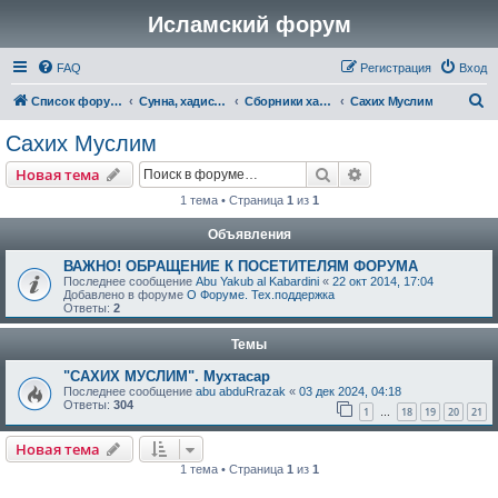
Исламский форум
FAQ
Регистрация
Вход
П
Список форумов
Сунна, хадисы, их достоверность и понимание
Сборники хадисов
Сахих Муслим
о
Сахих Муслим
и
Поиск
Расширенный пои
Новая тема
с
1 тема • Страница
1
из
1
к
Объявления
ВАЖНО! ОБРАЩЕНИЕ К ПОСЕТИТЕЛЯМ ФОРУМА
Последнее сообщение
Abu Yakub al Kabardini
«
22 окт 2014, 17:04
Добавлено в форуме
О Форуме. Тех.поддержка
Ответы:
2
Темы
"САХИХ МУСЛИМ". Мухтасар
Последнее сообщение
abu abduRrazak
«
03 дек 2024, 04:18
Ответы:
304
1
18
19
20
21
…
Новая тема
1 тема • Страница
1
из
1