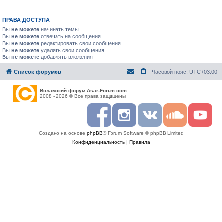
ПРАВА ДОСТУПА
Вы
не можете
начинать темы
Вы
не можете
отвечать на сообщения
Вы
не можете
редактировать свои сообщения
Вы
не можете
удалять свои сообщения
Вы
не можете
добавлять вложения
Список форумов
Часовой пояс:
UTC+03:00
Исламский форум Asar-Forum.com
2008 - 2026 © Все права защищены
F
I
R
S
Y
a
n
S
o
o
c
s
S
u
u
Создано на основе
phpBB
® Forum Software © phpBB Limited
e
t
n
t
b
a
d
u
Конфиденциальность
|
Правила
o
g
c
b
o
r
l
e
k
a
o
m
u
d