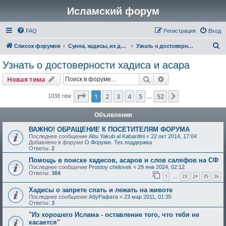
Исламский форум
FAQ
Регистрация
Вход
П
Список форумов
Сунна, хадисы, их достоверность и понимание
Узнать о достоверности хадиса и асара
о
Узнать о достоверности хадиса и асара
и
Поиск
Расширенный пои
Новая тема
с
к
Страница
1
из
52
1
2
3
4
5
52
След.
1038 тем
…
Объявления
ВАЖНО! ОБРАЩЕНИЕ К ПОСЕТИТЕЛЯМ ФОРУМА
Последнее сообщение
Abu Yakub al Kabardini
«
22 окт 2014, 17:04
Добавлено в форуме
О Форуме. Тех.поддержка
Ответы:
2
Помощь в поиске хадисов, асаров и слов саляфов на СФ
Последнее сообщение
Prostoy chelovek
«
29 янв 2024, 02:12
Ответы:
384
1
23
24
25
26
…
Хадисы о запрете спать и лежать на животе
Последнее сообщение
АбуРафата
«
23 мар 2011, 01:35
Ответы:
3
"Из хорошего Ислама - оставление того, что тебя не
касается"