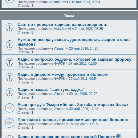
Последнее сообщение
Inoi Profil
«
16 ноя 2012, 00:54
Ответы:
3
Темы
Сайт по проверке хадисов на достоверность
Последнее сообщение
Ivan Abu Ali
«
24 окт 2023, 05:25
Ответы:
5
Нужно ли всегда узнавать достоверность асаров и слов
имамов?
Последнее сообщение
A'mash
«
20 май 2016, 14:28
Ответы:
1
Хадис о вопросах бедуина, которые он задавал пророку
Последнее сообщение
ФАРУК
«
07 авг 2012, 01:00
Ответы:
4
Хадис о диалоге между пророком и иблисом
Последнее сообщение
ФАРУК
«
19 май 2011, 00:54
Ответы:
6
Хадис о намазе "салятуль-хаджа"
Последнее сообщение
A'mash
«
20 окт 2008, 02:47
Ответы:
1
Асар про ду'а 'Умара ибн аль-Хаттаба о мирских благах
Последнее сообщение
A'mash
«
30 май 2026, 17:43
Ответы:
1
Про хадис о словах, произносимых при виде больного
Последнее сообщение
A'mash
«
18 апр 2026, 17:15
Ответы:
3
Хадис о посвящении всех своих мольб Пророку ﷺ