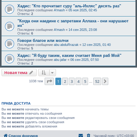
Хадис: "Кто прочитает суру "аль-Ихляс" десять раз"
Последнее сообщение
A'mash
«
05 ноя 2025, 02:45
Ответы:
2
"Когда они наедине с запретами Аллаха - они нарушают
их"
Последнее сообщение
A'mash
«
14 сен 2025, 23:08
Ответы:
6
Говори благое или молчи
Последнее сообщение
abu abduRrazak
«
12 сен 2025, 01:40
Ответы:
5
Хадис: "Я буду таким, каким считает Меня раб Мой"
Последнее сообщение
abu jafar
«
06 сен 2025, 07:50
Ответы:
2
Новая тема
Страница
1
из
52
1
2
3
4
5
52
След.
1038 тем
…
ПРАВА ДОСТУПА
Вы
не можете
начинать темы
Вы
не можете
отвечать на сообщения
Вы
не можете
редактировать свои сообщения
Вы
не можете
удалять свои сообщения
Вы
не можете
добавлять вложения
Список форумов
Часовой пояс:
UTC+03:00