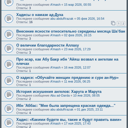
Последнее сообщение
A'mash
«
15 мар 2026, 00:55
Ответы:
3
Хадисы о намазе ад-Духа
Последнее сообщение
abu abduRrazak
«
05 фев 2026, 16:54
Ответы:
16
1
2
Внесение ясности относительно середины месяца Ша’бан
Последнее сообщение
A'mash
«
02 фев 2026, 16:15
Ответы:
3
О величии благодарности Аллаху
Последнее сообщение
A'mash
«
23 янв 2026, 17:29
Ответы:
3
Про асар, как Абу Бакр ибн ‘Айяш возвал к ангелам на
плечах
Последнее сообщение
A'mash
«
16 янв 2026, 12:07
Ответы:
1
О хадисе: «Обучайте женщин прядению и суре ан-Нур»
Последнее сообщение
A'mash
«
11 янв 2026, 06:25
Ответы:
1
История искушения ангелов: Харута и Марута
Последнее сообщение
Abu ad-Darda
«
10 янв 2026, 08:05
Ответы:
2
Ибн 'Аббас: "Мне была запрещена красная одежда..."
Последнее сообщение
abu abduRrazak
«
01 дек 2025, 23:11
Ответы:
4
Хадис: «Какими будете вы, такие и будут править вами»
Последнее сообщение
A'mash
«
17 ноя 2025, 17:43
Ответы:
2