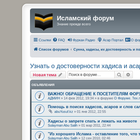
Исламский форум
Знание прежде всего
Ссылки
FAQ
Фуркан Радио
Асар Портал
О фо
Список форумов
Сунна, хадисы, их достоверность и 
Узнать о достоверности хадиса и аса
Поиск
Рас
Новая тема
ОБЪЯВЛЕНИЯ
ВАЖНО! ОБРАЩЕНИЕ К ПОСЕТИТЕЛЯМ ФОР
АДМИН
»
14 фев 2012, 19:34
» в форуме
О Форуме. Тех.
Помощь в поиске хадисов, асаров и слов с
abuYusuf.kz
»
01 янв 2012, 22:55
Хадисы о запрете спать и лежать на животе
Sulayman Abu Salih
»
01 мар 2011, 22:44
"Из хорошего Ислама - оставление того, что 
Sulayman Abu Salih
»
12 сен 2010, 02:46