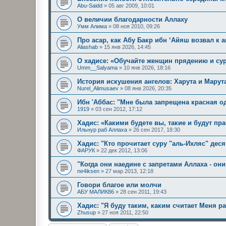
Abu-Saidd
»
05 авг 2009, 10:01
О величии благодарности Аллаху
Умм Алима
»
08 ноя 2010, 09:26
Про асар, как Абу Бакр ибн ‘Айяш возвал к 
Aliashab
»
15 янв 2026, 14:45
О хадисе: «Обучайте женщин прядению и сур
Umm__Salyama
»
10 янв 2026, 18:16
История искушения ангелов: Харута и Марут
Nurel_Alimusaev
»
08 янв 2026, 20:35
Ибн 'Аббас: "Мне была запрещена красная од
1919
»
03 сен 2012, 17:12
Хадис: «Какими будете вы, такие и будут пр
Ильнур раб Аллаха
»
26 сен 2017, 18:30
Хадис: "Кто прочитает суру "аль-Ихляс" деся
ФАРУК
»
22 дек 2012, 13:06
"Когда они наедине с запретами Аллаха - он
ne4iksen
»
27 мар 2013, 12:18
Говори благое или молчи
АБУ МАЛИК86
»
28 сен 2011, 19:43
Хадис: "Я буду таким, каким считает Меня р
Zhusup
»
27 ноя 2011, 22:50