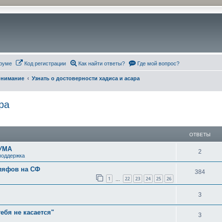
руме
Код регистрации
Как найти ответы?
Где мой вопрос?
понимание
Узнать о достоверности хадиса и асара
ра
ширенный поиск
ОТВЕТЫ
УМА
О
2
поддержка
т
аляфов на СФ
О
384
в
1
22
23
24
25
26
…
т
е
О
3
в
т
т
е
тебя не касается"
О
3
ы
в