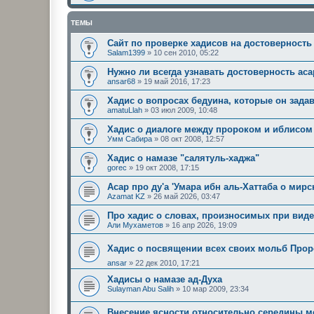
ТЕМЫ
Сайт по проверке хадисов на достоверность
Salam1399
»
10 сен 2010, 05:22
Нужно ли всегда узнавать достоверность ас
ansar68
»
19 май 2016, 17:23
Хадис о вопросах бедуина, которые он зада
amatuLlah
»
03 июл 2009, 10:48
Хадис о диалоге между пророком и иблисом
Умм Сабира
»
08 окт 2008, 12:57
Хадис о намазе "салятуль-хаджа"
gorec
»
19 окт 2008, 17:15
Асар про ду'а 'Умара ибн аль-Хаттаба о мирс
Azamat KZ
»
26 май 2026, 03:47
Про хадис о словах, произносимых при вид
Али Мухаметов
»
16 апр 2026, 19:09
ansar
»
22 дек 2010, 17:21
Хадисы о намазе ад-Духа
Sulayman Abu Salih
»
10 мар 2009, 23:34
Внесение ясности относительно середины м