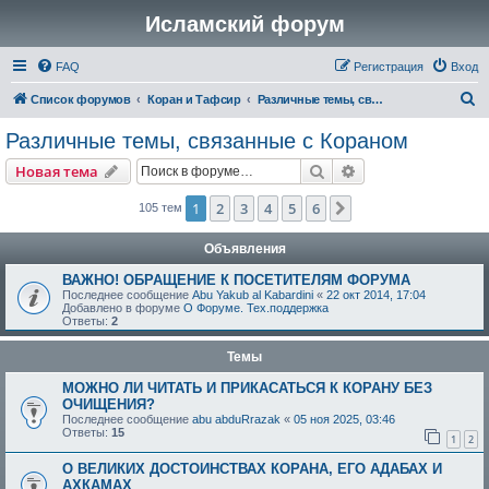
Исламский форум
FAQ
Регистрация
Вход
П
Список форумов
Коран и Тафсир
Различные темы, связанные с Кораном
о
Различные темы, связанные с Кораном
и
Поиск
Расширенный пои
Новая тема
с
к
1
2
3
4
5
6
След.
105 тем
Объявления
ВАЖНО! ОБРАЩЕНИЕ К ПОСЕТИТЕЛЯМ ФОРУМА
Последнее сообщение
Abu Yakub al Kabardini
«
22 окт 2014, 17:04
Добавлено в форуме
О Форуме. Тех.поддержка
Ответы:
2
Темы
МОЖНО ЛИ ЧИТАТЬ И ПРИКАСАТЬСЯ К КОРАНУ БЕЗ
ОЧИЩЕНИЯ?
Последнее сообщение
abu abduRrazak
«
05 ноя 2025, 03:46
Ответы:
15
1
2
О ВЕЛИКИХ ДОСТОИНСТВАХ КОРАНА, ЕГО АДАБАХ И
АХКАМАХ