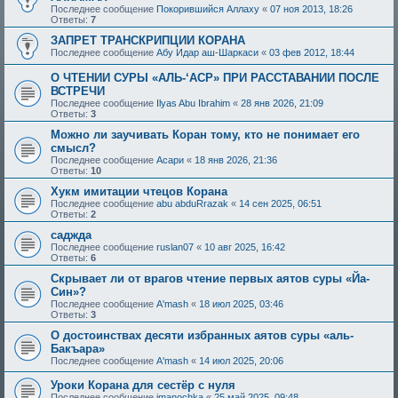
Последнее сообщение
Покорившийся Аллаху
«
07 ноя 2013, 18:26
Ответы:
7
ЗАПРЕТ ТРАНСКРИПЦИИ КОРАНА
Последнее сообщение
Абу Идар аш-Шаркаси
«
03 фев 2012, 18:44
О ЧТЕНИИ СУРЫ «АЛЬ-‘АСР» ПРИ РАССТАВАНИИ ПОСЛЕ
ВСТРЕЧИ
Последнее сообщение
Ilyas Abu Ibrahim
«
28 янв 2026, 21:09
Ответы:
3
Можно ли заучивать Коран тому, кто не понимает его
смысл?
Последнее сообщение
Асари
«
18 янв 2026, 21:36
Ответы:
10
Хукм имитации чтецов Корана
Последнее сообщение
abu abduRrazak
«
14 сен 2025, 06:51
Ответы:
2
саджда
Последнее сообщение
ruslan07
«
10 авг 2025, 16:42
Ответы:
6
Скрывает ли от врагов чтение первых аятов суры «Йа-
Син»?
Последнее сообщение
A'mash
«
18 июл 2025, 03:46
Ответы:
3
О достоинствах десяти избранных аятов суры «аль-
Бакъара»
Последнее сообщение
A'mash
«
14 июл 2025, 20:06
Уроки Корана для сестёр с нуля
Последнее сообщение
imanochka
«
25 май 2025, 09:48