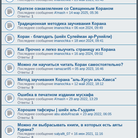
Краткое ознакомление со Священным Кораном
Последнее сообщение
A'mash
«
14 мар 2025, 05:36
Ответы:
1
Традиционная методика заучивания Корана
Последнее сообщение
imanochka
«
06 ноя 2024, 09:49
Коран - благодать (шейх Сулейман ар-Рухейли)
Последнее сообщение
imanochka
«
18 июл 2024, 09:41
Как Прочно и легко выучить страницу из Корана
Последнее сообщение
imanochka
«
16 апр 2024, 09:02
Ответы:
2
Можно ли научиться читать Коран самостоятельно?
Последнее сообщение
ramazan95
«
05 апр 2023, 16:46
Ответы:
2
Метод заучивания Корана "аль-Хусун аль-Хамса"
Последнее сообщение
imanochka
«
12 май 2022, 18:12
Ответы:
9
Ошибка в печатном издании мусхафа
Последнее сообщение
A'mash
«
29 апр 2022, 13:29
Ответы:
1
Хорошие тафсиры | шейх аль-Гъудаян
Последнее сообщение
abu abduRrazak
«
23 апр 2022, 06:05
Ответы:
5
Можно ли выбрасывать книги, в которых есть аяты
Курана?
Последнее сообщение
salyafit_07
«
16 июн 2021, 11:16
Ответы:
8