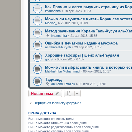
Как Прочно и легко выучить страницу из Ко
imanochka
»
18 дек 2023, 11:53
Можно ли научиться читать Коран самостоя
Madina_
»
22 янв 2011, 03:09
Метод заучивания Корана "аль-Хусун аль-Ха
imanochka
»
21 авг 2018, 15:55
Ошибка в печатном издании мусхафа
al-athari al-buryati
»
29 апр 2022, 03:17
Хорошие тафсиры | шейх аль-Гъудаян
gouSt
»
08 сен 2015, 07:37
Можно ли выбрасывать книги, в которых ес
Makha4 Ibn Muhammad
»
06 июл 2011, 18:17
Таджвид
abu abduRrazak
»
02 июн 2021, 05:01
Новая тема
Вернуться к списку форумов
ПРАВА ДОСТУПА
Вы
не можете
начинать темы
Вы
не можете
отвечать на сообщения
Вы
не можете
редактировать свои сообщения
Вы
не можете
удалять свои сообщения