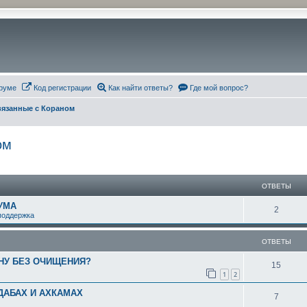
руме
Код регистрации
Как найти ответы?
Где мой вопрос?
вязанные с Кораном
ом
ширенный поиск
ОТВЕТЫ
УМА
О
2
поддержка
т
ОТВЕТЫ
в
АНУ БЕЗ ОЧИЩЕНИЯ?
е
О
15
1
2
т
т
ДАБАХ И АХКАМАХ
О
7
ы
в