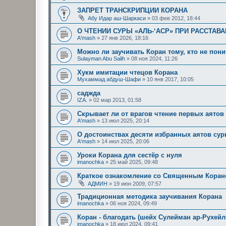
ЗАПРЕТ ТРАНСКРИПЦИИ КОРАНА
Абу Идар аш-Шаркаси
»
03 фев 2012, 18:44
О ЧТЕНИИ СУРЫ «АЛЬ-‘АСР» ПРИ РАССТАВ
A'mash
»
27 янв 2026, 18:16
Можно ли заучивать Коран тому, кто не пон
Sulayman Abu Salih
»
08 ноя 2024, 11:26
Хукм имитации чтецов Корана
Мухаммад абдуш-Шафи
»
10 янв 2017, 10:05
саджда
IZA.
»
02 мар 2013, 01:58
Скрывает ли от врагов чтение первых аятов
A'mash
»
13 июл 2025, 20:14
О достоинствах десяти избранных аятов сур
A'mash
»
14 июл 2025, 20:06
Уроки Корана для сестёр с нуля
imanochka
»
25 май 2025, 09:48
Краткое ознакомление со Священным Кора
АДМИН
»
19 июн 2009, 07:57
Традиционная методика заучивания Корана
imanochka
»
06 ноя 2024, 09:49
Коран - благодать (шейх Сулейман ар-Рухейл
imanochka
»
18 июл 2024, 09:41