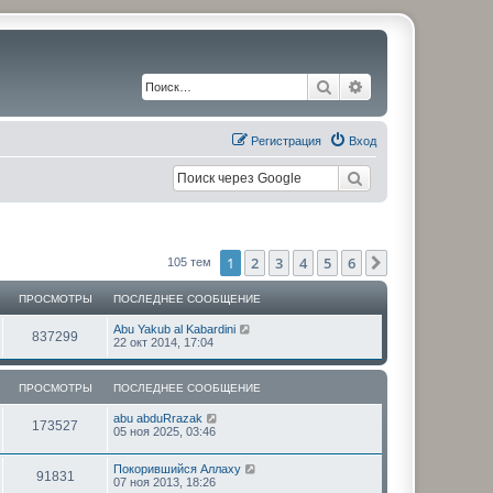
Поиск
Расширенный по
Регистрация
Вход
1
2
3
4
5
6
След.
105 тем
ПРОСМОТРЫ
ПОСЛЕДНЕЕ СООБЩЕНИЕ
П
Abu Yakub al Kabardini
П
837299
о
22 окт 2014, 17:04
с
р
л
е
ПРОСМОТРЫ
ПОСЛЕДНЕЕ СООБЩЕНИЕ
о
д
н
П
abu abduRrazak
с
е
П
173527
о
05 ноя 2025, 03:46
е
с
с
м
р
л
о
П
Покорившийся Аллаху
е
о
П
91831
о
о
о
07 ноя 2013, 18:26
д
б