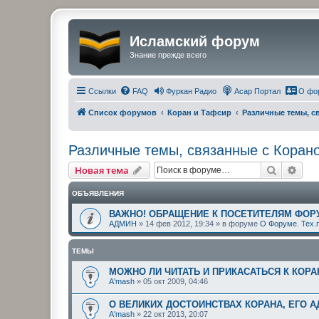
Исламский форум
Знание прежде всего
Ссылки
FAQ
Фуркан Радио
Асар Портал
О фо
Список форумов
Коран и Тафсир
Различные темы, с
Различные темы, связанные с Коран
Поиск
Рас
Новая тема
ОБЪЯВЛЕНИЯ
ВАЖНО! ОБРАЩЕНИЕ К ПОСЕТИТЕЛЯМ ФОР
АДМИН
»
14 фев 2012, 19:34
» в форуме
О Форуме. Тех.
ТЕМЫ
МОЖНО ЛИ ЧИТАТЬ И ПРИКАСАТЬСЯ К КОР
A'mash
»
05 окт 2009, 04:46
О ВЕЛИКИХ ДОСТОИНСТВАХ КОРАНА, ЕГО А
A'mash
»
22 окт 2013, 20:07