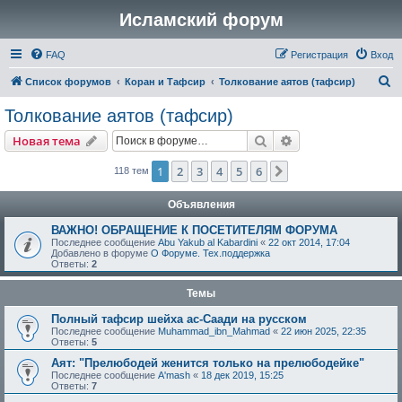
Исламский форум
FAQ
Регистрация
Вход
П
Список форумов
Коран и Тафсир
Толкование аятов (тафсир)
о
Толкование аятов (тафсир)
и
Поиск
Расширенный пои
Новая тема
с
к
1
2
3
4
5
6
След.
118 тем
Объявления
ВАЖНО! ОБРАЩЕНИЕ К ПОСЕТИТЕЛЯМ ФОРУМА
Последнее сообщение
Abu Yakub al Kabardini
«
22 окт 2014, 17:04
Добавлено в форуме
О Форуме. Тех.поддержка
Ответы:
2
Темы
Полный тафсир шейха ас-Саади на русском
Последнее сообщение
Muhammad_ibn_Mahmad
«
22 июн 2025, 22:35
Ответы:
5
Аят: "Прелюбодей женится только на прелюбодейке"
Последнее сообщение
A'mash
«
18 дек 2019, 15:25
Ответы:
7