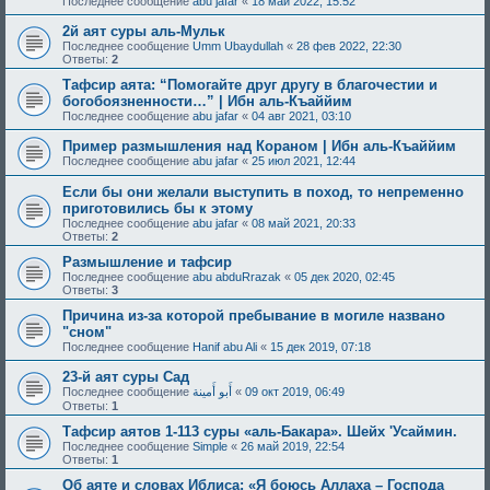
Последнее сообщение
abu jafar
«
18 май 2022, 15:52
2й аят суры аль-Мульк
Последнее сообщение
Umm Ubaydullah
«
28 фев 2022, 22:30
Ответы:
2
Тафсир аята: “Помогайте друг другу в благочестии и
богобоязненности…” | Ибн аль-Къаййим
Последнее сообщение
abu jafar
«
04 авг 2021, 03:10
Пример размышления над Кораном | Ибн аль-Къаййим
Последнее сообщение
abu jafar
«
25 июл 2021, 12:44
Если бы они желали выступить в поход, то непременно
приготовились бы к этому
Последнее сообщение
abu jafar
«
08 май 2021, 20:33
Ответы:
2
Размышление и тафсир
Последнее сообщение
abu abduRrazak
«
05 дек 2020, 02:45
Ответы:
3
Причина из-за которой пребывание в могиле названо
"сном"
Последнее сообщение
Hanif abu Ali
«
15 дек 2019, 07:18
23-й аят суры Сад
Последнее сообщение
أَبو أَمينة
«
09 окт 2019, 06:49
Ответы:
1
Тафсир аятов 1-113 суры «аль-Бакара». Шейх 'Усаймин.
Последнее сообщение
Simple
«
26 май 2019, 22:54
Ответы:
1
Об аяте и словах Иблиса: «Я боюсь Аллаха – Господа