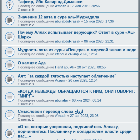
Тафсир, Ибн Касир ад-Димашки
Последнее сообщение
A'mash
«
17 июн 2019, 20:56
Ответы:
9
Значение 12 аята в суре аль-Муджадила
Последнее сообщение
abu abduRrazak
«
15 июн 2026, 17:36
Ответы:
2
Почему Аллах испытывает верующих? Ответ в суре «Аш-
Шарх»
Последнее сообщение
abu abduRrazak
«
06 июн 2026, 21:31
Мудрость аята из суры «Пещера» о мирской жизни и воде
Последнее сообщение
efendi
«
24 мар 2026, 12:51
О камнях Ада
Последнее сообщение
Hanif abu Ali
«
20 окт 2025, 00:55
Аят: "за каждой тягостью наступает облегчение"
Последнее сообщение
Асари
«
20 сен 2025, 12:54
Ответы:
3
«КОГДА НЕВЕЖДЫ ОБРАЩАЮТСЯ К НИМ, ОНИ ГОВОРЯТ:
"МИР!"»
Последнее сообщение
abu jafar
«
08 янв 2024, 08:14
Ответы:
1
Смысловой перевод слова ازواج
Последнее сообщение
A'mash
«
27 авг 2023, 23:08
Ответы:
1
«О те, которые уверовали, подчиняйтесь Аллаху,
подчиняйтесь Посланнику и обладателям власти среди
вас…»