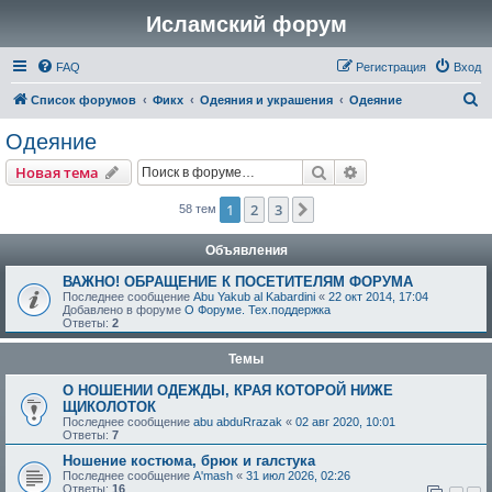
Исламский форум
FAQ
Регистрация
Вход
П
Список форумов
Фикх
Одеяния и украшения
Одеяние
о
Одеяние
и
Поиск
Расширенный пои
Новая тема
с
к
1
2
3
След.
58 тем
Объявления
ВАЖНО! ОБРАЩЕНИЕ К ПОСЕТИТЕЛЯМ ФОРУМА
Последнее сообщение
Abu Yakub al Kabardini
«
22 окт 2014, 17:04
Добавлено в форуме
О Форуме. Тех.поддержка
Ответы:
2
Темы
О НОШЕНИИ ОДЕЖДЫ, КРАЯ КОТОРОЙ НИЖЕ
ЩИКОЛОТОК
Последнее сообщение
abu abduRrazak
«
02 авг 2020, 10:01
Ответы:
7
Ношение костюма, брюк и галстука
Последнее сообщение
A'mash
«
31 июл 2026, 02:26
Ответы:
16