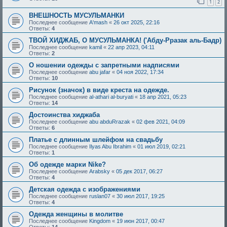
1
2
ВНЕШНОСТЬ МУСУЛЬМАНКИ
Последнее сообщение
A'mash
«
26 окт 2025, 22:16
Ответы:
4
ТВОЙ ХИДЖАБ, О МУСУЛЬМАНКА! ('Абду-Рразак аль-Бадр)
Последнее сообщение
kamil
«
22 апр 2023, 04:11
Ответы:
2
О ношении одежды с запретными надписями
Последнее сообщение
abu jafar
«
04 ноя 2022, 17:34
Ответы:
10
Рисунок (значок) в виде креста на одежде.
Последнее сообщение
al-athari al-buryati
«
18 апр 2021, 05:23
Ответы:
14
Достоинства хиджаба
Последнее сообщение
abu abduRrazak
«
02 фев 2021, 04:09
Ответы:
6
Платье с длинным шлейфом на свадьбу
Последнее сообщение
Ilyas Abu Ibrahim
«
01 июл 2019, 02:21
Ответы:
1
Об одежде марки Nike?
Последнее сообщение
Arabsky
«
05 дек 2017, 06:27
Ответы:
4
Детская одежда с изображениями
Последнее сообщение
ruslan07
«
30 июл 2017, 19:25
Ответы:
4
Одежда женщины в молитве
Последнее сообщение
Kingdom
«
19 июн 2017, 00:47
Ответы:
14