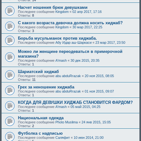
Насчет ношения брюк девушками
Последнее сообщение
Kingdom
«
02 апр 2017, 17:16
Ответы:
8
С какого возраста девочка должна носить хиджаб?
Последнее сообщение
Kingdom
«
30 мар 2017, 22:25
Ответы:
3
Борьба мусульманок против хиджаба.
Последнее сообщение
Абу Идар аш-Шаркаси
«
23 мар 2017, 23:50
Можно ли женщине переодеваться в примерочной
магазина?
Последнее сообщение
A'mash
«
30 дек 2015, 20:35
Ответы:
1
Шариатский хиджаб
Последнее сообщение
abu abduRrazak
«
20 ноя 2015, 08:05
Ответы:
11
Грех за неношение хиджаба
Последнее сообщение
abu abduRrazak
«
01 ноя 2015, 09:07
Ответы:
1
КОГДА ДЛЯ ДЕВУШКИ ХИДЖАБ СТАНОВИТСЯ ФАРДОМ?
Последнее сообщение
A'mash
«
05 май 2015, 04:25
Ответы:
1
Национальная одежда
Последнее сообщение
Photo Muslima
«
24 янв 2015, 15:05
Ответы:
2
Футболка с надписью
Последнее сообщение
Саляфит
«
10 июн 2014, 21:00