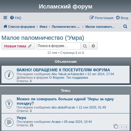
Исламский форум
FAQ
Регистрация
Вход
П
Список форумов
Фикх
Паломничество (Хадж)
Малое паломничество (‘Умра)
о
Малое паломничество (‘Умра)
и
Поиск
Расширенный пои
Новая тема
с
12 тем • Страница
1
из
1
к
Объявления
ВАЖНО! ОБРАЩЕНИЕ К ПОСЕТИТЕЛЯМ ФОРУМА
Последнее сообщение
Abu Yakub al Kabardini
«
22 окт 2014, 17:04
Добавлено в форуме
О Форуме. Тех.поддержка
Ответы:
2
Темы
Можно ли совершать больше одной ‘Умры за одну
поездку?
Последнее сообщение
abu abduRrazak
«
12 сен 2025, 01:49
Ответы:
3
Умра
Последнее сообщение
Асари
«
05 мар 2024, 10:44
Ответы:
21
1
2