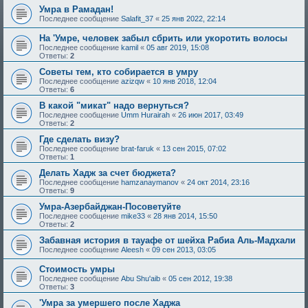
Умра в Рамадан!
Последнее сообщение
Salafit_37
«
25 янв 2022, 22:14
На 'Умре, человек забыл сбрить или укоротить волосы
Последнее сообщение
kamil
«
05 авг 2019, 15:08
Ответы:
2
Советы тем, кто собирается в умру
Последнее сообщение
azizqw
«
10 янв 2018, 12:04
Ответы:
6
В какой "микат" надо вернуться?
Последнее сообщение
Umm Hurairah
«
26 июн 2017, 03:49
Ответы:
2
Где сделать визу?
Последнее сообщение
brat-faruk
«
13 сен 2015, 07:02
Ответы:
1
Делать Хадж за счет бюджета?
Последнее сообщение
hamzanaymanov
«
24 окт 2014, 23:16
Ответы:
9
Умра-Азербайджан-Посоветуйте
Последнее сообщение
mike33
«
28 янв 2014, 15:50
Ответы:
2
Забавная история в тауафе от шейха Рабиа Аль-Мадхали
Последнее сообщение
Aleesh
«
09 сен 2013, 03:05
Стоимость умры
Последнее сообщение
Abu Shu'aib
«
05 сен 2012, 19:38
Ответы:
3
'Умрa за умершего после Хаджа