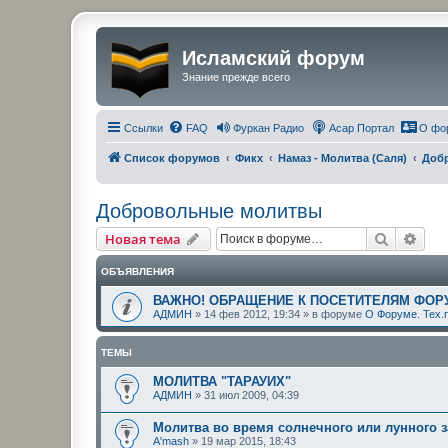
Исламский форум
Знание прежде всего
Ссылки
FAQ
Фуркан Радио
Асар Портал
О фо
Список форумов
Фикх
Намаз - Молитва (Саля)
Доб
Добровольные молитвы
Поиск
Рас
Новая тема
ОБЪЯВЛЕНИЯ
ВАЖНО! ОБРАЩЕНИЕ К ПОСЕТИТЕЛЯМ ФОР
АДМИН
»
14 фев 2012, 19:34
» в форуме
О Форуме. Тех.
ТЕМЫ
МОЛИТВА "ТАРАУИХ"
АДМИН
»
31 июл 2009, 04:39
Молитва во время солнечного или лунного 
A'mash
»
19 мар 2015, 18:43