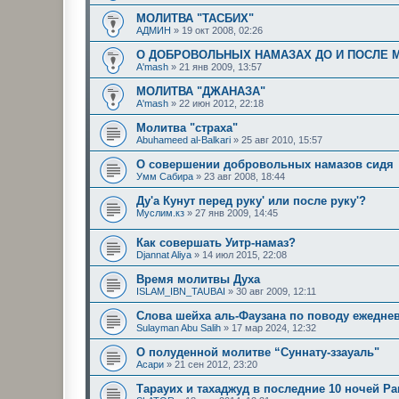
МОЛИТВА "ТАСБИХ"
АДМИН
»
19 окт 2008, 02:26
О ДОБРОВОЛЬНЫХ НАМАЗАХ ДО И ПОСЛЕ 
A'mash
»
21 янв 2009, 13:57
МОЛИТВА "ДЖАНАЗА"
A'mash
»
22 июн 2012, 22:18
Молитва "страха"
Abuhameed al-Balkari
»
25 авг 2010, 15:57
О совершении добровольных намазов сидя
Умм Сабира
»
23 авг 2008, 18:44
Ду'а Кунут перед руку' или после руку'?
Муслим.кз
»
27 янв 2009, 14:45
Как совершать Уитр-намаз?
Djannat Aliya
»
14 июл 2015, 22:08
Время молитвы Духа
ISLAM_IBN_TAUBAI
»
30 авг 2009, 12:11
Слова шейха аль-Фаузана по поводу ежедне
Sulayman Abu Salih
»
17 мар 2024, 12:32
О полуденной молитве “Суннату-ззауаль"
Асари
»
21 сен 2012, 23:20
Тарауих и тахаджуд в последние 10 ночей Р