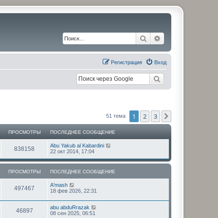
Поиск
Расширенный по
Регистрация
Вход
1
2
3
След.
51 тема
ПРОСМОТРЫ
ПОСЛЕДНЕЕ СООБЩЕНИЕ
П
Abu Yakub al Kabardini
П
838158
о
22 окт 2014, 17:04
с
р
л
е
ПРОСМОТРЫ
ПОСЛЕДНЕЕ СООБЩЕНИЕ
о
д
н
П
A'mash
с
е
П
497467
о
18 фев 2026, 22:31
е
с
с
м
р
л
о
П
abu abduRrazak
е
о
П
46897
о
о
о
08 сен 2025, 06:51
д
б