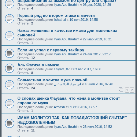
Выравнивание за имамом по центру или справа?
Последнее сообщение
Ilyas Abu Ibrahim
«
06 дек 2020, 14:29
Ответы:
4
Первый ряд во втором этаже в мечети
Последнее сообщение
ilshathai
«
10 сен 2019, 14:58
Ответы:
2
Намаз женщины в качестве имама для маленьких
сыновей
Последнее сообщение
Ilyas Abu Ibrahim
«
27 мар 2019, 18:21
Ответы:
1
Если не успел к первому такбиру
Последнее сообщение
Ilyas Abu Ibrahim
«
24 авг 2017, 22:17
Ответы:
12
Аль Фатиха в намазе.
Последнее сообщение
salyafit_07
«
03 авг 2017, 16:00
Ответы:
8
Совместная молитва мужа с женой
Последнее сообщение
ابن مراد الداغستاني
«
16 ноя 2016, 07:40
Ответы:
24
1
2
О словах шейха Фаузана, что жена в молитве стоит
справа от мужа
Последнее сообщение
A'mash
«
09 сен 2016, 17:57
Ответы:
1
ИМАМ МОЛИТСЯ ТАК, КАК ПОЗАДИСТОЯЩИЙ СЧИТАЕТ
НЕДОЗВОЛЕННЫМ
Последнее сообщение
Ilyas Abu Ibrahim
«
26 июл 2016, 14:52
Ответы:
11