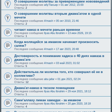
О совершении молитвы за приверженцами нововведений
Последнее сообщение
абуТlагьир
«
01 авг 2012, 15:00
Ответы:
2
О совершении молитвы вторым джама'атом в одной
мечети
Последнее сообщение
A'mash
«
05 окт 2010, 21:46
Ответы:
2
читают намаз в мечети раньше времени
Последнее сообщение
Ilyas Abu Ibrahim
«
13 июн 2026, 19:15
Ответы:
1
Когда молящийся за имамом начинает произносить
салям?
Последнее сообщение
A'mash
«
17 авг 2023, 20:48
Достоверность и понимание хадиса о 40 днях намаза в
джама’ате
Последнее сообщение
A'mash
«
03 май 2023, 01:02
Ответы:
5
Действительна ли молитва того, кто совершил её не в
коллективе?
Последнее сообщение
abu jafar
«
01 дек 2021, 02:24
Ответы:
12
Джама'ат-намаз в тесном помещении
Последнее сообщение
Ilyas Abu Ibrahim
«
29 ноя 2021, 18:12
Ответы:
1
Сами‘аллаху лиман хамидах - за имамом
Последнее сообщение
Ilyas Abu Ibrahim
«
20 дек 2020, 18:18
Ответы:
4