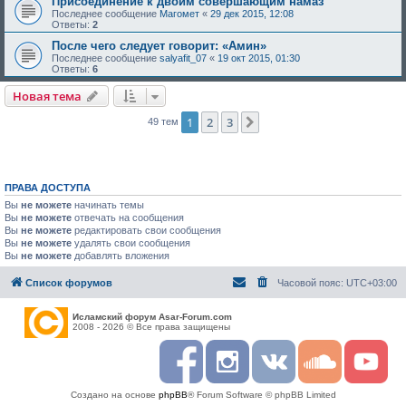
Присоединение к двоим совершающим намаз
Последнее сообщение
Магомет
«
29 дек 2015, 12:08
Ответы:
2
После чего следует говорит: «Амин»
Последнее сообщение
salyafit_07
«
19 окт 2015, 01:30
Ответы:
6
Новая тема
1
2
3
След.
49 тем
ПРАВА ДОСТУПА
Вы
не можете
начинать темы
Вы
не можете
отвечать на сообщения
Вы
не можете
редактировать свои сообщения
Вы
не можете
удалять свои сообщения
Вы
не можете
добавлять вложения
Список форумов
Часовой пояс:
UTC+03:00
Исламский форум Asar-Forum.com
2008 - 2026 © Все права защищены
F
I
R
S
Y
a
n
S
o
o
c
s
S
u
u
Создано на основе
phpBB
® Forum Software © phpBB Limited
e
t
n
t