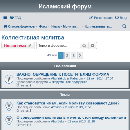
Исламский форум
FAQ
Регистрация
Вход
П
Список форумов
Фикх
Намаз - Молитва (Саля)
Коллективная молитва
о
Коллективная молитва
и
Поиск
Расширенный пои
Новая тема
с
к
1
2
3
След.
49 тем
Объявления
ВАЖНО! ОБРАЩЕНИЕ К ПОСЕТИТЕЛЯМ ФОРУМА
Последнее сообщение
Abu Yakub al Kabardini
«
22 окт 2014, 17:04
Добавлено в форуме
О Форуме. Тех.поддержка
Ответы:
2
Темы
Как становится имам, если молитву совершают двое?
Последнее сообщение
A'mash
«
23 июн 2019, 11:20
Ответы:
3
О совершении молитвы в мечети, стоя между колоннами
Последнее сообщение
Abu.Bakr
«
02 июл 2013, 11:16
Ответы:
6