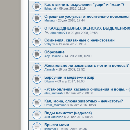
Как отличить выделения "уади" и "мази"?
ilshathai
»
09 дек 2016, 11:19
Страшные уас-уасы относительно повсемес
Malsag
»
26 дек 2018, 17:44
О КАЖДОДНЕВНЫХ ЖЕНСКИХ ВЫДЕЛЕНИЯ
abu omar71
»
29 дек 2008, 22:58
Сомнения, связанные с нечистотами
Vzhynk
»
19 июн 2017, 19:57
Обрезание
Абу Ваккас
»
14 ноя 2008, 16:09
Желательно ли закапывать ногти и волосы?
A'mash
»
19 окт 2009, 22:52
Барсучий и медвежий жир
Dilgam
»
09 апр 2017, 16:00
«Установления касаемо очищения и воды.» (
abu_samirah
»
07 янв 2017, 00:00
Кал, моча, слюна животных - нечистоты?
Umm_Maimuna
»
07 окт 2016, 18:24
Виды нечистот (наджаса)
Аня Финская
»
20 авг 2016, 00:29
Брызги мочи
ilshathai
»
19 июн 2016, 08:36