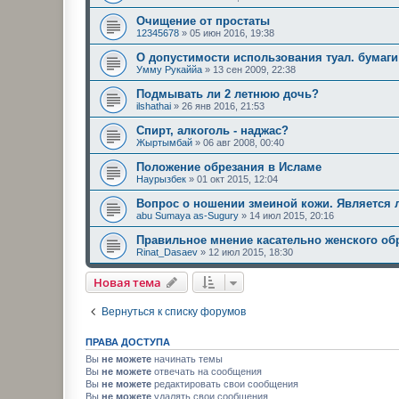
Очищение от простаты
12345678
»
05 июн 2016, 19:38
О допустимости использования туал. бумаги
Умму Рукаййа
»
13 сен 2009, 22:38
Подмывать ли 2 летнюю дочь?
ilshathai
»
26 янв 2016, 21:53
Спирт, алкоголь - наджас?
Жыртымбай
»
06 авг 2008, 00:40
Положение обрезания в Исламе
Наурызбек
»
01 окт 2015, 12:04
Вопрос о ношении змеиной кожи. Является 
abu Sumaya as-Sugury
»
14 июл 2015, 20:16
Правильное мнение касательно женского об
Rinat_Dasaev
»
12 июл 2015, 18:30
Новая тема
Вернуться к списку форумов
ПРАВА ДОСТУПА
Вы
не можете
начинать темы
Вы
не можете
отвечать на сообщения
Вы
не можете
редактировать свои сообщения
Вы
не можете
удалять свои сообщения