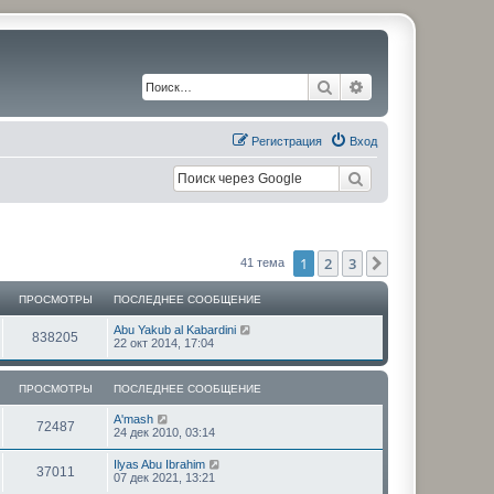
Поиск
Расширенный по
Регистрация
Вход
1
2
3
След.
41 тема
ПРОСМОТРЫ
ПОСЛЕДНЕЕ СООБЩЕНИЕ
П
Abu Yakub al Kabardini
П
838205
о
22 окт 2014, 17:04
с
р
л
е
ПРОСМОТРЫ
ПОСЛЕДНЕЕ СООБЩЕНИЕ
о
д
н
П
A'mash
с
е
П
72487
о
24 дек 2010, 03:14
е
с
с
м
р
л
о
П
Ilyas Abu Ibrahim
П
37011
е
о
о
07 дек 2021, 13:21
о
о
д
б
с