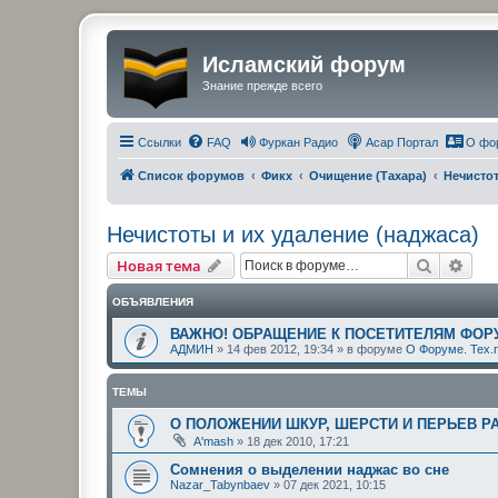
Исламский форум
Знание прежде всего
Ссылки
FAQ
Фуркан Радио
Асар Портал
О фо
Список форумов
Фикх
Очищение (Тахара)
Нечистот
Нечистоты и их удаление (наджаса)
Поиск
Рас
Новая тема
ОБЪЯВЛЕНИЯ
ВАЖНО! ОБРАЩЕНИЕ К ПОСЕТИТЕЛЯМ ФОР
АДМИН
»
14 фев 2012, 19:34
» в форуме
О Форуме. Тех.
ТЕМЫ
О ПОЛОЖЕНИИ ШКУР, ШЕРСТИ И ПЕРЬЕВ 
A'mash
»
18 дек 2010, 17:21
Сомнения о выделении наджас во сне
Nazar_Tabynbaev
»
07 дек 2021, 10:15