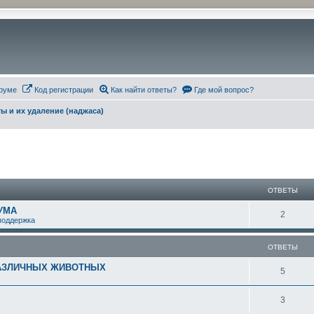
руме
Код регистрации
Как найти ответы?
Где мой вопрос?
ы и их удаление (наджаса)
ширенный поиск
ОТВЕТЫ
УМА
О
2
поддержка
т
ОТВЕТЫ
в
РАЗЛИЧНЫХ ЖИВОТНЫХ
е
О
5
т
т
О
3
ы
в