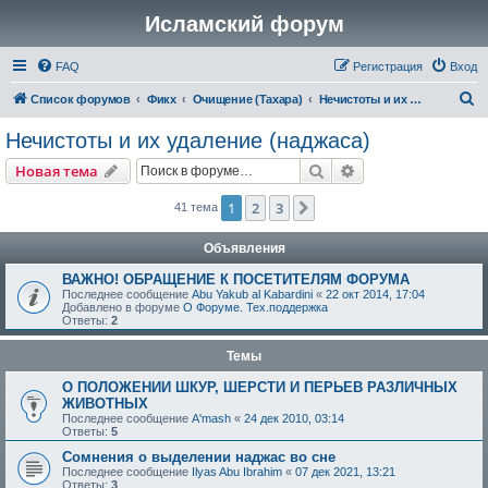
Исламский форум
FAQ
Регистрация
Вход
П
Список форумов
Фикх
Очищение (Тахара)
Нечистоты и их удаление (наджаса)
о
Нечистоты и их удаление (наджаса)
и
Поиск
Расширенный пои
Новая тема
с
к
1
2
3
След.
41 тема
Объявления
ВАЖНО! ОБРАЩЕНИЕ К ПОСЕТИТЕЛЯМ ФОРУМА
Последнее сообщение
Abu Yakub al Kabardini
«
22 окт 2014, 17:04
Добавлено в форуме
О Форуме. Тех.поддержка
Ответы:
2
Темы
О ПОЛОЖЕНИИ ШКУР, ШЕРСТИ И ПЕРЬЕВ РАЗЛИЧНЫХ
ЖИВОТНЫХ
Последнее сообщение
A'mash
«
24 дек 2010, 03:14
Ответы:
5
Сомнения о выделении наджас во сне
Последнее сообщение
Ilyas Abu Ibrahim
«
07 дек 2021, 13:21
Ответы:
3