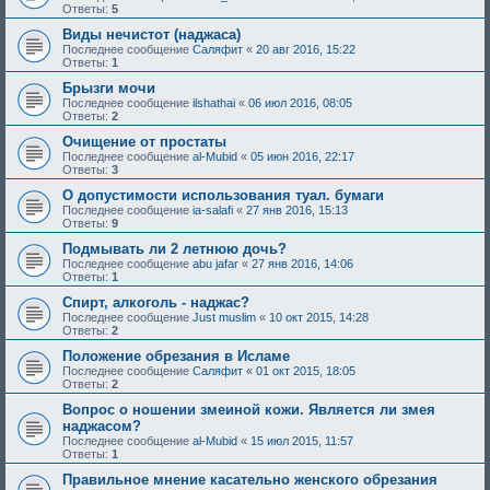
Ответы:
5
Виды нечистот (наджаса)
Последнее сообщение
Саляфит
«
20 авг 2016, 15:22
Ответы:
1
Брызги мочи
Последнее сообщение
ilshathai
«
06 июл 2016, 08:05
Ответы:
2
Очищение от простаты
Последнее сообщение
al-Mubid
«
05 июн 2016, 22:17
Ответы:
3
О допустимости использования туал. бумаги
Последнее сообщение
ia-salafi
«
27 янв 2016, 15:13
Ответы:
9
Подмывать ли 2 летнюю дочь?
Последнее сообщение
abu jafar
«
27 янв 2016, 14:06
Ответы:
1
Спирт, алкоголь - наджас?
Последнее сообщение
Just muslim
«
10 окт 2015, 14:28
Ответы:
2
Положение обрезания в Исламе
Последнее сообщение
Саляфит
«
01 окт 2015, 18:05
Ответы:
2
Вопрос о ношении змеиной кожи. Является ли змея
наджасом?
Последнее сообщение
al-Mubid
«
15 июл 2015, 11:57
Ответы:
1
Правильное мнение касательно женского обрезания