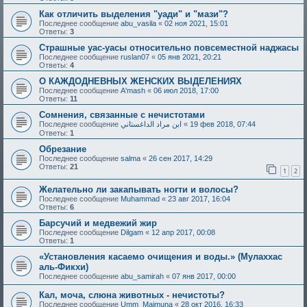
Как отличить выделения "уади" и "мази"?
Последнее сообщение
abu_vasila
«
02 ноя 2021, 15:01
Ответы:
3
Страшные уас-уасы относительно повсеместной наджасы
Последнее сообщение
ruslan07
«
05 янв 2021, 20:21
Ответы:
4
О КАЖДОДНЕВНЫХ ЖЕНСКИХ ВЫДЕЛЕНИЯХ
Последнее сообщение
A'mash
«
06 июл 2018, 17:00
Ответы:
11
Сомнения, связанные с нечистотами
Последнее сообщение
ابن مراد الداغستاني
«
19 фев 2018, 07:44
Ответы:
1
Обрезание
Последнее сообщение
salma
«
26 сен 2017, 14:29
Ответы:
21
1
2
Желательно ли закапывать ногти и волосы?
Последнее сообщение
Muhammad
«
23 авг 2017, 16:04
Ответы:
6
Барсучий и медвежий жир
Последнее сообщение
Dilgam
«
12 апр 2017, 00:08
Ответы:
1
«Установления касаемо очищения и воды.» (Мулаххас
аль-Фикхи)
Последнее сообщение
abu_samirah
«
07 янв 2017, 00:00
Кал, моча, слюна животных - нечистоты?
Последнее сообщение
Umm_Maimuna
«
28 окт 2016, 16:33