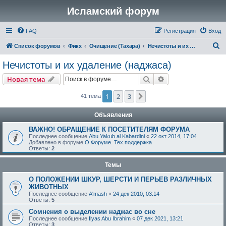
Исламский форум
FAQ
Регистрация
Вход
П
Список форумов
Фикх
Очищение (Тахара)
Нечистоты и их удаление (наджаса)
о
Нечистоты и их удаление (наджаса)
и
Поиск
Расширенный пои
Новая тема
с
к
1
2
3
След.
41 тема
Объявления
ВАЖНО! ОБРАЩЕНИЕ К ПОСЕТИТЕЛЯМ ФОРУМА
Последнее сообщение
Abu Yakub al Kabardini
«
22 окт 2014, 17:04
Добавлено в форуме
О Форуме. Тех.поддержка
Ответы:
2
Темы
О ПОЛОЖЕНИИ ШКУР, ШЕРСТИ И ПЕРЬЕВ РАЗЛИЧНЫХ
ЖИВОТНЫХ
Последнее сообщение
A'mash
«
24 дек 2010, 03:14
Ответы:
5
Сомнения о выделении наджас во сне
Последнее сообщение
Ilyas Abu Ibrahim
«
07 дек 2021, 13:21
Ответы:
3