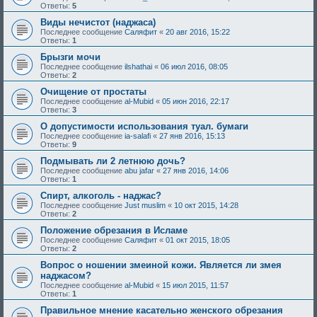
Ответы:
5
Виды нечистот (наджаса)
Последнее сообщение
Саляфит
«
20 авг 2016, 15:22
Ответы:
1
Брызги мочи
Последнее сообщение
ilshathai
«
06 июл 2016, 08:05
Ответы:
2
Очищение от простаты
Последнее сообщение
al-Mubid
«
05 июн 2016, 22:17
Ответы:
3
О допустимости использования туал. бумаги
Последнее сообщение
ia-salafi
«
27 янв 2016, 15:13
Ответы:
9
Подмывать ли 2 летнюю дочь?
Последнее сообщение
abu jafar
«
27 янв 2016, 14:06
Ответы:
1
Спирт, алкоголь - наджас?
Последнее сообщение
Just muslim
«
10 окт 2015, 14:28
Ответы:
2
Положение обрезания в Исламе
Последнее сообщение
Саляфит
«
01 окт 2015, 18:05
Ответы:
2
Вопрос о ношении змеиной кожи. Является ли змея
наджасом?
Последнее сообщение
al-Mubid
«
15 июл 2015, 11:57
Ответы:
1
Правильное мнение касательно женского обрезания