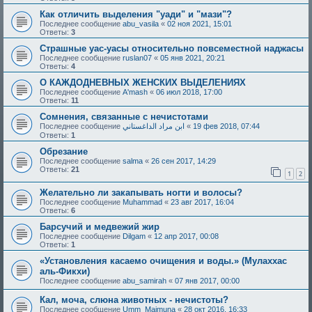
Как отличить выделения "уади" и "мази"?
Последнее сообщение
abu_vasila
«
02 ноя 2021, 15:01
Ответы:
3
Страшные уас-уасы относительно повсеместной наджасы
Последнее сообщение
ruslan07
«
05 янв 2021, 20:21
Ответы:
4
О КАЖДОДНЕВНЫХ ЖЕНСКИХ ВЫДЕЛЕНИЯХ
Последнее сообщение
A'mash
«
06 июл 2018, 17:00
Ответы:
11
Сомнения, связанные с нечистотами
Последнее сообщение
ابن مراد الداغستاني
«
19 фев 2018, 07:44
Ответы:
1
Обрезание
Последнее сообщение
salma
«
26 сен 2017, 14:29
Ответы:
21
1
2
Желательно ли закапывать ногти и волосы?
Последнее сообщение
Muhammad
«
23 авг 2017, 16:04
Ответы:
6
Барсучий и медвежий жир
Последнее сообщение
Dilgam
«
12 апр 2017, 00:08
Ответы:
1
«Установления касаемо очищения и воды.» (Мулаххас
аль-Фикхи)
Последнее сообщение
abu_samirah
«
07 янв 2017, 00:00
Кал, моча, слюна животных - нечистоты?
Последнее сообщение
Umm_Maimuna
«
28 окт 2016, 16:33