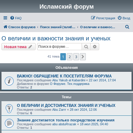
Исламский форум
FAQ
Регистрация
Вход
П
Список форумов
Поиск знаний (таляб аль-'ильм)
О величии и важности знания и ученых
о
О величии и важности знания и ученых
и
Поиск
Расширенный пои
Новая тема
с
к
1
2
3
След.
41 тема
Объявления
ВАЖНО! ОБРАЩЕНИЕ К ПОСЕТИТЕЛЯМ ФОРУМА
Последнее сообщение
Abu Yakub al Kabardini
«
22 окт 2014, 17:04
Добавлено в форуме
О Форуме. Тех.поддержка
Ответы:
2
Темы
О ВЕЛИЧИИ И ДОСТОИНСТВАХ ЗНАНИЯ И УЧЕНЫХ
Последнее сообщение
Abu Zarrr
«
28 окт 2024, 12:06
Ответы:
6
Знание достигается только посредством изучения
Последнее сообщение
abu abduRrazak
«
18 июл 2025, 04:40
Ответы:
1