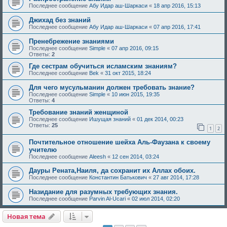
Последнее сообщение
Абу Идар аш-Шаркаси
«
18 апр 2016, 15:13
Джихад без знаний
Последнее сообщение
Абу Идар аш-Шаркаси
«
07 апр 2016, 17:41
Пренебрежение знаниями
Последнее сообщение
Simple
«
07 апр 2016, 09:15
Ответы:
2
Где сестрам обучиться исламским знаниям?
Последнее сообщение
Bek
«
31 окт 2015, 18:24
Для чего мусульманин должен требовать знание?
Последнее сообщение
Simple
«
10 июн 2015, 19:35
Ответы:
4
Требование знаний женщиной
Последнее сообщение
Ишущая знаний
«
01 дек 2014, 00:23
Ответы:
25
1
2
Почтительное отношение шейха Аль-Фаузана к своему
учителю
Последнее сообщение
Aleesh
«
12 сен 2014, 03:24
Дауры Рената,Наиля, да сохранит их Аллах обоих.
Последнее сообщение
Константин Батькович
«
27 авг 2014, 17:28
Назидание для разумных требующих знания.
Последнее сообщение
Parvin Al-Ucari
«
02 июл 2014, 02:20
Новая тема