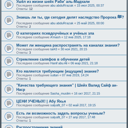
Ушёл из жизни шейх Раби’ аль-Мадхали
Последнее сообщение
abu abduRrazak
«
15 июл 2025, 00:37
Ответы:
12
Знаешь ли ты, где сегодня делят наследство Пророка ﷺ?
Последнее сообщение
abu abduRrazak
«
25 май 2025, 00:00
Ответы:
2
О категориях псевдоучёных и учёных зла
Последнее сообщение
A'mash
«
12 янв 2025, 17:18
Может ли женщина распространять на каналах знания?
Последнее сообщение
tat43
«
30 ноя 2021, 20:15
Ответы:
3
Стремление саляфов в обучении детей
Последнее сообщение
Hanif abu Ali
«
06 мар 2021, 21:18
Кто является требующим (ищущим) знание?
Последнее сообщение
sultan
«
07 янв 2019, 14:24
Ответы:
1
"Качества требующего знания" | Шейх Валид Сайф ан-
Наср
Последнее сообщение
Sasha_muslim
«
16 окт 2017, 21:15
ЦЕНИ УЧЕНЫХ! | Абу Яхья
Последнее сообщение
salyafit_07
«
02 май 2017, 19:15
Есть ли возможность задать вопросы ученым?
Последнее сообщение
salyafit_07
«
27 апр 2017, 17:48
Ответы:
1
Распространение знаний