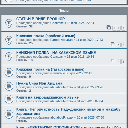
Последнее сообщение
Саляфит
«
12 окт 2008, 16:47
Темы
СТАТЬИ В ВИДЕ БРОШЮР
Последнее сообщение
Саляфит
«
13 июн 2024, 22:34
Ответы:
32
1
2
3
Книжная полка (арабский язык)
Последнее сообщение
Farooq Abdallah
«
11 июн 2020, 17:43
Ответы:
25
1
2
КНИЖНАЯ ПОЛКА - НА КАЗАХСКОМ ЯЗЫКЕ
Последнее сообщение
Саляфит
«
16 июн 2018, 10:54
Ответы:
18
1
2
Книжная полка на (татарском языке)
Последнее сообщение
ruslan07
«
06 дек 2025, 22:41
Ответы:
9
Нужна Сира Ибн Хишама
Последнее сообщение
abu abduRrazak
«
04 дек 2025, 03:20
Ответы:
2
Книги на азербайджанском языке
Последнее сообщение
abu abduRrazak
«
01 окт 2025, 07:04
Книга «Непричастность Надждийских имамов к мазхабу
хариджитов»
Последнее сообщение
abu abduRrazak
«
10 май 2025, 07:50
Ответы:
1
Книга «ПРЕТЕНЗИИ ОППОНЕНТОВ к призыву шейха Ибн