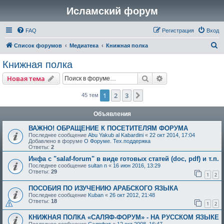
Исламский форум
FAQ
Регистрация
Вход
П
Список форумов
Медиатека
Книжная полка
о
Книжная полка
и
Поиск
Расширенный пои
Новая тема
с
к
1
2
3
След.
45 тем
Объявления
ВАЖНО! ОБРАЩЕНИЕ К ПОСЕТИТЕЛЯМ ФОРУМА
Последнее сообщение
Abu Yakub al Kabardini
«
22 окт 2014, 17:04
Добавлено в форуме
О Форуме. Тех.поддержка
Ответы:
2
Инфа с "salaf-forum" в виде готовых статей (doc, pdf) и т.п.
Последнее сообщение
sultan n
«
16 июн 2016, 13:29
Ответы:
29
1
2
ПОСОБИЯ ПО ИЗУЧЕНИЮ АРАБСКОГО ЯЗЫКА
Последнее сообщение
Kuban
«
26 окт 2012, 21:48
Ответы:
18
1
2
КНИЖНАЯ ПОЛКА «САЛЯФ-ФОРУМ» - НА РУССКОМ ЯЗЫКЕ