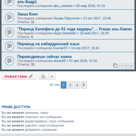
аль-Бадр)
Последнее сообщение
abu_samirah
«
05 мар 2018, 01:15
Заказ Книг
Последнее сообщение
Назим Пирсенов
«
13 окт 2017, 10:46
Ответы:
11
"Период Халифата до 61 года хиджры", - Усман аль-Хамис
Последнее сообщение
Asiya Snowden
«
16 май 2017, 14:29
Ответы:
4
Перевод на кабардинский язык
Последнее сообщение
Gumar07
«
14 апр 2017, 19:41
Переводимые сейчас книги
Последнее сообщение
ansar68
«
07 дек 2016, 21:02
Ответы:
31
1
2
3
Новая тема
1
2
3
След.
45 тем
ПРАВА ДОСТУПА
Вы
не можете
начинать темы
Вы
не можете
отвечать на сообщения
Вы
не можете
редактировать свои сообщения
Вы
не можете
удалять свои сообщения
Вы
не можете
добавлять вложения