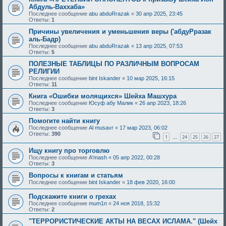
Абдуль-Ваххаба»
Последнее сообщение
abu abduRrazak
«
30 апр 2025, 23:45
Ответы:
1
Причины увеличения и уменьшения веры ('абдуРразак
аль-Бадр)
Последнее сообщение
abu abduRrazak
«
13 апр 2025, 07:53
Ответы:
5
ПОЛЕЗНЫЕ ТАБЛИЦЫ ПО РАЗЛИЧНЫМ ВОПРОСАМ
РЕЛИГИИ
Последнее сообщение
bint Iskander
«
10 мар 2025, 16:15
Ответы:
11
Книга «Ошибки молящихся» Шейха Машхура
Последнее сообщение
Юсуф абу Малик
«
26 апр 2023, 18:26
Ответы:
3
Помогите найти книгу
Последнее сообщение
Al musavr
«
17 мар 2023, 06:02
Ответы:
390
1
24
25
26
27
…
Ищу книгу про торговлю
Последнее сообщение
A'mash
«
05 апр 2022, 00:28
Ответы:
3
Вопросы к книгам и статьям
Последнее сообщение
bint Iskander
«
18 фев 2020, 16:00
Подскажите книги о грехах
Последнее сообщение
mum1n
«
24 ноя 2018, 15:32
Ответы:
2
"ТЕРРОРИСТИЧЕСКИЕ АКТЫ НА ВЕСАХ ИСЛАМА." (Шейх