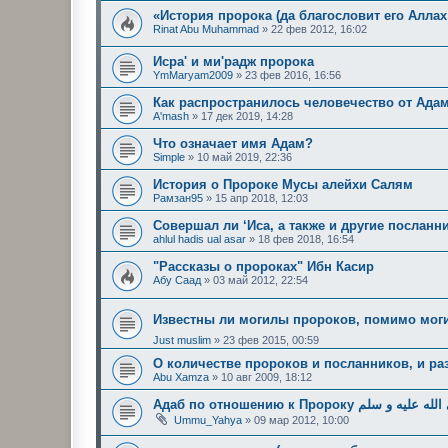
«История пророка (да благословит его Аллах
Rinat Abu Muhammad
»
22 фев 2012, 16:02
Исра' и ми'радж пророка
YmMaryam2009
»
23 фев 2016, 16:56
Как распространилось человечество от Ада
A'mash
»
17 дек 2019, 14:28
Что означает имя Адам?
Simple
»
10 май 2019, 22:36
История о Пророке Мусы алейхи Салям
Рамзан95
»
15 апр 2018, 12:03
Совершал ли ‘Иса, а также и другие посланн
ahlul hadis ual asar
»
18 фев 2018, 16:54
"Рассказы о пророках" Ибн Касир
Абу Саад
»
03 май 2012, 22:54
Just muslim
»
23 фев 2015, 00:59
О количестве пророков и посланников, и р
Abu Xamza
»
10 авг 2009, 18:12
Адаб по отношению к Пророку ليه و سلم
Ummu_Yahya
»
09 мар 2012, 10:00