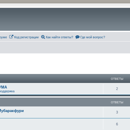
руме
Код регистрации
Как найти ответы?
Где мой вопрос?
ширенный поиск
ОТВЕТЫ
УМА
О
2
поддержка
т
ОТВЕТЫ
в
-Мубаракфури
е
О
3
т
т
О
6
ы
в