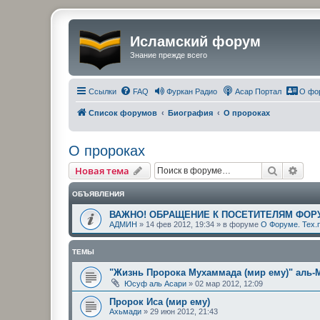
Исламский форум
Знание прежде всего
Ссылки
FAQ
Фуркан Радио
Асар Портал
О фо
Список форумов
Биография
О пророках
О пророках
Поиск
Рас
Новая тема
ОБЪЯВЛЕНИЯ
ВАЖНО! ОБРАЩЕНИЕ К ПОСЕТИТЕЛЯМ ФОР
АДМИН
»
14 фев 2012, 19:34
» в форуме
О Форуме. Тех.
ТЕМЫ
"Жизнь Пророка Мухаммада (мир ему)" аль
Юсуф аль Асари
»
02 мар 2012, 12:09
Пророк Иса (мир ему)
Ахьмади
»
29 июн 2012, 21:43