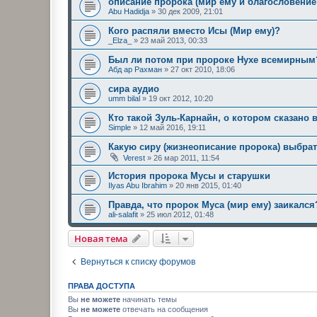
описание пророка (мир ему и благословение
Abu Hadidja
»
30 дек 2009, 21:01
Кого распяли вместо Исы (Мир ему)?
_Elza_
»
23 май 2013, 00:33
Был ли потом при пророке Нухе всемирным
Абд ар Рахман
»
27 окт 2010, 18:06
сира аудио
umm bilal
»
19 окт 2012, 10:20
Кто такой Зуль-Карнайн, о котором сказано 
Simple
»
12 май 2016, 19:11
Какую сиру (жизнеописание пророка) выбра
Verest
»
26 мар 2011, 11:54
История пророка Мусы и старушки
Ilyas Abu Ibrahim
»
20 янв 2015, 01:40
Правда, что пророк Муса (мир ему) заикался
ali-salafit
»
25 июл 2012, 01:48
Новая тема
Вернуться к списку форумов
ПРАВА ДОСТУПА
Вы
не можете
начинать темы
Вы
не можете
отвечать на сообщения