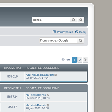
Поиск
Расширенный по
Регистрация
Вход
1
2
След.
40 тем
ПРОСМОТРЫ
ПОСЛЕДНЕЕ СООБЩЕНИЕ
П
Abu Yakub al Kabardini
П
837616
о
22 окт 2014, 17:04
с
р
л
е
ПРОСМОТРЫ
ПОСЛЕДНЕЕ СООБЩЕНИЕ
о
д
н
П
abu abduRrazak
с
е
П
568734
о
05 июн 2026, 18:23
е
с
с
м
р
л
о
П
abu abduRrazak
П
35417
е
о
о
20 дек 2021, 06:00
о
о
д
б
с