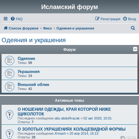
Исламский форум
FAQ
Регистрация
Вход
П
Список форумов
Фикх
Одеяния и украшения
о
Одеяния и украшения
и
Форум
с
к
Одеяние
Темы:
58
Украшения
Темы:
19
Внешний облик
Темы:
42
Активные темы
О НОШЕНИИ ОДЕЖДЫ, КРАЯ КОТОРОЙ НИЖЕ
ЩИКОЛОТОК
Последнее сообщение
abu abduRrazak
«
02 авг 2020, 10:01
Ответы:
7
О ЗОЛОТЫХ УКРАШЕНИЯХ КОЛЬЦЕВИДНОЙ ФОРМЫ
Последнее сообщение
A'mash
«
20 апр 2014, 15:13
Ответы:
28