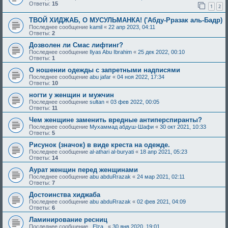
Ответы:
15
1
2
ТВОЙ ХИДЖАБ, О МУСУЛЬМАНКА! ('Абду-Рразак аль-Бадр)
Последнее сообщение
kamil
«
22 апр 2023, 04:11
Ответы:
2
Дозволен ли Смас лифтинг?
Последнее сообщение
Ilyas Abu Ibrahim
«
25 дек 2022, 00:10
Ответы:
1
О ношении одежды с запретными надписями
Последнее сообщение
abu jafar
«
04 ноя 2022, 17:34
Ответы:
10
ногти у женщин и мужчин
Последнее сообщение
sultan
«
03 фев 2022, 00:05
Ответы:
11
Чем женщине заменить вредные антиперспиранты?
Последнее сообщение
Мухаммад абдуш-Шафи
«
30 окт 2021, 10:33
Ответы:
5
Рисунок (значок) в виде креста на одежде.
Последнее сообщение
al-athari al-buryati
«
18 апр 2021, 05:23
Ответы:
14
Аурат женщин перед женщинами
Последнее сообщение
abu abduRrazak
«
24 мар 2021, 02:11
Ответы:
7
Достоинства хиджаба
Последнее сообщение
abu abduRrazak
«
02 фев 2021, 04:09
Ответы:
6
Ламинирование ресниц
Последнее сообщение
_Elza_
«
30 янв 2020, 19:01