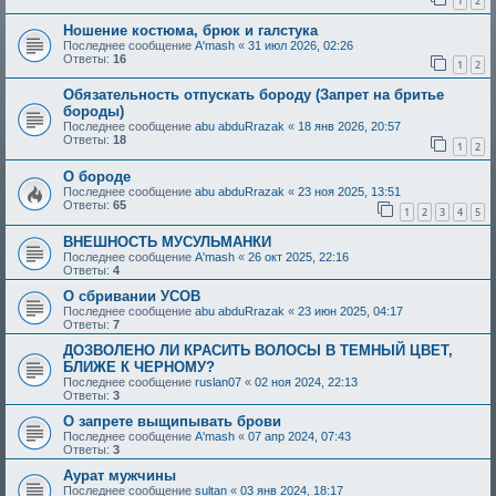
1
2
Ношение костюма, брюк и галстука
Последнее сообщение
A'mash
«
31 июл 2026, 02:26
Ответы:
16
1
2
Обязательность отпускать бороду (Запрет на бритье
бороды)
Последнее сообщение
abu abduRrazak
«
18 янв 2026, 20:57
Ответы:
18
1
2
О бороде
Последнее сообщение
abu abduRrazak
«
23 ноя 2025, 13:51
Ответы:
65
1
2
3
4
5
ВНЕШНОСТЬ МУСУЛЬМАНКИ
Последнее сообщение
A'mash
«
26 окт 2025, 22:16
Ответы:
4
О сбривании УСОВ
Последнее сообщение
abu abduRrazak
«
23 июн 2025, 04:17
Ответы:
7
ДОЗВОЛЕНО ЛИ КРАСИТЬ ВОЛОСЫ В ТЕМНЫЙ ЦВЕТ,
БЛИЖЕ К ЧЕРНОМУ?
Последнее сообщение
ruslan07
«
02 ноя 2024, 22:13
Ответы:
3
О запрете выщипывать брови
Последнее сообщение
A'mash
«
07 апр 2024, 07:43
Ответы:
3
Аурат мужчины
Последнее сообщение
sultan
«
03 янв 2024, 18:17