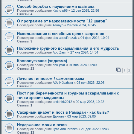
Способ борьбы с наущениями шайтана
Последнее сообщение
Камиль98
«
12 сен 2025, 22:56
Ответы:
4
О программе от наркозависимости "12 шагов"
Последнее сообщение
Азнаур
«
29 фев 2024, 16:45
Использование в лечебных целях запретное
Последнее сообщение
abu abduRrazak
«
04 фев 2024, 10:04
Ответы:
9
Положение грудного вскармливания и его мудрость
Последнее сообщение
Abu Zarrr
«
27 янв 2024, 14:34
Кровопускание (хиджама)
Последнее сообщение
abu jafar
«
01 янв 2024, 06:00
Ответы:
23
1
2
Лечение гипнозом / самогипнозом
Последнее сообщение
Абу Ибраhим
«
08 сен 2023, 22:08
Ответы:
6
Пост при беременности и грудном вскармливании с
точки зрения медицины
Последнее сообщение
antishirk2012
«
09 мар 2023, 10:22
Ответы:
1
Сахарный диабет и пост в Рамадан - как быть?
Последнее сообщение
Даниял
«
03 мар 2023, 09:00
Недержание мочи и газов
Последнее сообщение
Ilyas Abu Ibrahim
«
21 дек 2022, 09:43
Ответы:
13