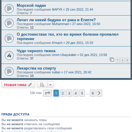
Морской ладан
Последнее сообщение
ФАРУК
«
25 сен 2022, 21:44
Ответы:
7
Лечит ли некий бедуин от рака в Египте?
Последнее сообщение
Muhammad
«
27 июн 2022, 16:50
Ответы:
12
О достоинствах тех, кто во время болезни проявлял
терпение
Последнее сообщение
A'mash
«
29 дек 2021, 15:33
Чудо черного тмина
Последнее сообщение
Umm Ubaydullah
«
02 дек 2021, 13:58
Ответы:
37
1
2
3
Лекарства на спирту
Последнее сообщение
sultan
«
17 ноя 2021, 20:42
Ответы:
10
Новая тема
Страница
1
из
8
1
2
3
4
5
8
След.
156 тем
…
ПРАВА ДОСТУПА
Вы
не можете
начинать темы
Вы
не можете
отвечать на сообщения
Вы
не можете
редактировать свои сообщения