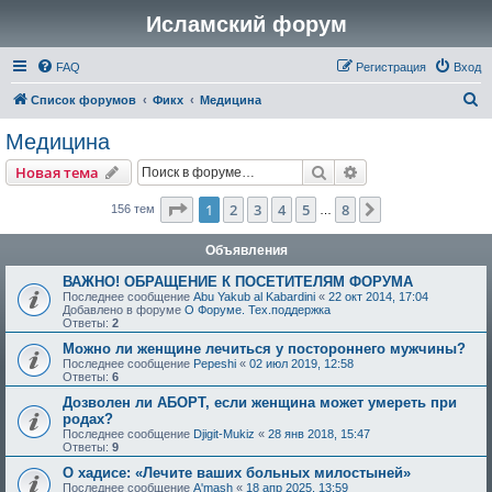
Исламский форум
FAQ
Регистрация
Вход
П
Список форумов
Фикх
Медицина
о
Медицина
и
Поиск
Расширенный пои
Новая тема
с
к
Страница
1
из
8
1
2
3
4
5
8
След.
156 тем
…
Объявления
ВАЖНО! ОБРАЩЕНИЕ К ПОСЕТИТЕЛЯМ ФОРУМА
Последнее сообщение
Abu Yakub al Kabardini
«
22 окт 2014, 17:04
Добавлено в форуме
О Форуме. Тех.поддержка
Ответы:
2
Можно ли женщине лечиться у постороннего мужчины?
Последнее сообщение
Pepeshi
«
02 июл 2019, 12:58
Ответы:
6
Дозволен ли АБОРТ, если женщина может умереть при
родах?
Последнее сообщение
Djigit-Mukiz
«
28 янв 2018, 15:47
Ответы:
9
О хадисе: «Лечите ваших больных милостыней»
Последнее сообщение
A'mash
«
18 апр 2025, 13:59