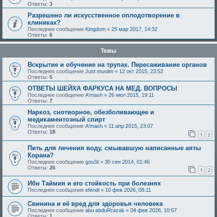
Ответы:
3
Разрешено ли искусственное оплодотворение в
клиниках?
Последнее сообщение
Kingdom
«
25 мар 2017, 14:32
Ответы:
6
Темы
Вскрытие и обучение на трупах. Пересаживание органов
Последнее сообщение
Just muslim
«
12 окт 2015, 23:52
Ответы:
5
ОТВЕТЫ ШЕЙХА ФАРКУСА НА МЕД. ВОПРОСЫ
Последнее сообщение
A'mash
«
26 июл 2015, 19:11
Ответы:
7
Наркоз, снотворное, обезболивающее и
медикаментозный спирт
Последнее сообщение
A'mash
«
11 апр 2015, 23:07
Ответы:
18
1
2
Пить для лечения воду, смывавшую написанные аяты
Корана?
Последнее сообщение
gouSt
«
30 сен 2014, 01:46
Ответы:
26
1
2
Ибн Таймия и его стойкость при болезнях
Последнее сообщение
efendi
«
10 фев 2026, 08:11
Свинина и её вред для здоровья человека
Последнее сообщение
abu abduRrazak
«
04 фев 2026, 10:57
Ответы:
1