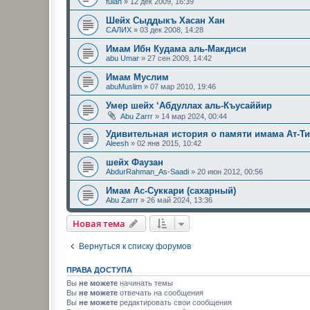
fulan
»
12 дек 2009, 16:39
Шейх Сыддыкъ Хасан Хан
САЛИХ
»
03 дек 2008, 14:28
Имам Ибн Кудама аль-Макдиси
abu Umar
»
27 сен 2009, 14:42
Имам Муслим
abuMuslim
»
07 мар 2010, 19:46
Умер шейх ‘Абдуллах аль-Къусаййир
Abu Zarrr
»
14 мар 2024, 00:44
Удивительная история о памяти имама Ат-Т
Aleesh
»
02 янв 2015, 10:42
шейх Фаузан
AbdurRahman_As-Saadi
»
20 июн 2012, 00:56
Имам Ас-Суккари (сахарный)
Abu Zarrr
»
26 май 2024, 13:36
Новая тема
Вернуться к списку форумов
ПРАВА ДОСТУПА
Вы
не можете
начинать темы
Вы
не можете
отвечать на сообщения
Вы
не можете
редактировать свои сообщения