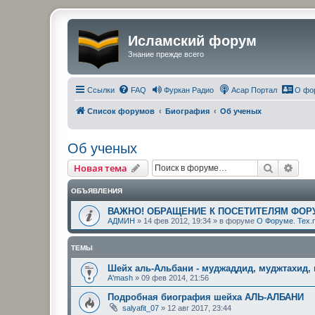
Исламский форум
Знание прежде всего
Ссылки
FAQ
Фуркан Радио
Асар Портал
О фо
Список форумов
Биография
Об ученых
Об ученых
Поиск
Рас
Новая тема
ОБЪЯВЛЕНИЯ
ВАЖНО! ОБРАЩЕНИЕ К ПОСЕТИТЕЛЯМ ФОР
АДМИН
»
14 фев 2012, 19:34
» в форуме
О Форуме. Тех.
ТЕМЫ
Шейх аль-Альбани - муджаддид, муджтахид,
A'mash
»
09 фев 2014, 21:56
Подробная биография шейха АЛЬ-АЛБАНИ
salyafit_07
»
12 авг 2017, 23:44