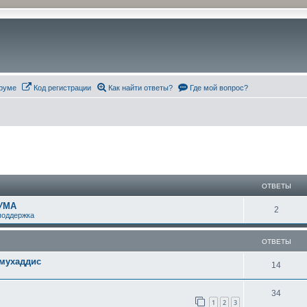
руме
Код регистрации
Как найти ответы?
Где мой вопрос?
ширенный поиск
ОТВЕТЫ
УМА
О
2
поддержка
т
ОТВЕТЫ
в
 мухаддис
е
О
14
т
т
О
34
ы
в
1
2
3