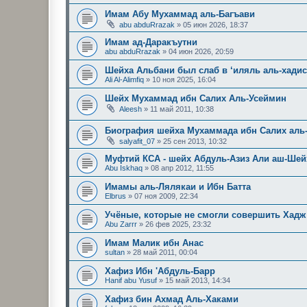
Имам Абу Мухаммад аль-Багъави
abu abduRrazak
»
05 июн 2026, 18:37
Имам ад-Даракъутни
abu abduRrazak
»
04 июн 2026, 20:59
Шейха Альбани был слаб в ‘иляль аль-хади
Ali Al-Alimfiq
»
10 ноя 2025, 16:04
Шейх Мухаммад ибн Салих Аль-Усеймин
Aleesh
»
11 май 2011, 10:38
Биография шейха Мухаммада ибн Салих аль
salyafit_07
»
25 сен 2013, 10:32
Муфтий КСА - шейх Абдуль-Азиз Али аш-Шей
Abu Iskhaq
»
08 апр 2012, 11:55
Имамы аль-Лялякаи и Ибн Батта
Elbrus
»
07 ноя 2009, 22:34
Учёные, которые не смогли совершить Хадж
Abu Zarrr
»
26 фев 2025, 23:32
Имам Малик ибн Анас
sultan
»
28 май 2011, 00:04
Хафиз Ибн 'Абдуль-Барр
Hanif abu Yusuf
»
15 май 2013, 14:34
Хафиз бин Ахмад Аль-Хаками