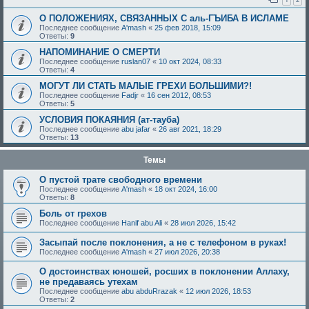
О ПОЛОЖЕНИЯХ, СВЯЗАННЫХ С аль-ГЪИБА В ИСЛАМЕ
Последнее сообщение
A'mash
«
25 фев 2018, 15:09
Ответы:
9
НАПОМИНАНИЕ О СМЕРТИ
Последнее сообщение
ruslan07
«
10 окт 2024, 08:33
Ответы:
4
МОГУТ ЛИ СТАТЬ МАЛЫЕ ГРЕХИ БОЛЬШИМИ?!
Последнее сообщение
Fadjr
«
16 сен 2012, 08:53
Ответы:
5
УСЛОВИЯ ПОКАЯНИЯ (ат-тауба)
Последнее сообщение
abu jafar
«
26 авг 2021, 18:29
Ответы:
13
Темы
О пустой трате свободного времени
Последнее сообщение
A'mash
«
18 окт 2024, 16:00
Ответы:
8
Боль от грехов
Последнее сообщение
Hanif abu Ali
«
28 июл 2026, 15:42
Засыпай после поклонения, а не с телефоном в руках!
Последнее сообщение
A'mash
«
27 июл 2026, 20:38
О достоинствах юношей, росших в поклонении Аллаху,
не предаваясь утехам
Последнее сообщение
abu abduRrazak
«
12 июл 2026, 18:53
Ответы:
2