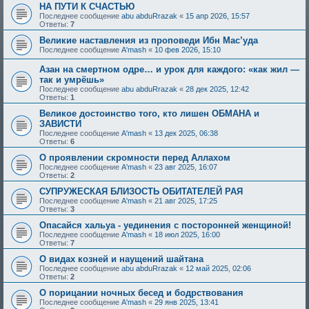
НА ПУТИ К СЧАСТЬЮ
Последнее сообщение
abu abduRrazak
«
15 апр 2026, 15:57
Ответы:
7
Великие наставления из проповеди Ибн Мас’уда
Последнее сообщение
A'mash
«
10 фев 2026, 15:10
Азан на смертном одре… и урок для каждого: «как жил —
так и умрёшь»
Последнее сообщение
abu abduRrazak
«
28 дек 2025, 12:42
Ответы:
1
Великое достоинство того, кто лишен ОБМАНА и
ЗАВИСТИ
Последнее сообщение
A'mash
«
13 дек 2025, 06:38
Ответы:
6
О проявлении скромности перед Аллахом
Последнее сообщение
A'mash
«
23 авг 2025, 16:07
Ответы:
2
СУПРУЖЕСКАЯ БЛИЗОСТЬ ОБИТАТЕЛЕЙ РАЯ
Последнее сообщение
A'mash
«
21 авг 2025, 17:25
Ответы:
3
Опасайся хальуа - уединения с посторонней женщиной!
Последнее сообщение
A'mash
«
18 июл 2025, 16:00
Ответы:
7
О видах козней и наущений шайтана
Последнее сообщение
abu abduRrazak
«
12 май 2025, 02:06
Ответы:
2
О порицании ночных бесед и бодрствования
Последнее сообщение
A'mash
«
29 янв 2025, 13:41