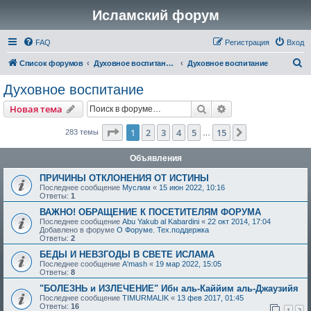
Исламский форум
FAQ
Регистрация
Вход
П
Список форумов
Духовное воспитание, адаб
Духовное воспитание
о
Духовное воспитание
и
Поиск
Расширенный пои
Новая тема
с
к
Страница
1
из
15
1
2
3
4
5
15
След.
283 темы
…
Объявления
ПРИЧИНЫ ОТКЛОНЕНИЯ ОТ ИСТИНЫ
Последнее сообщение
Муслим
«
15 июн 2022, 10:16
Ответы:
1
ВАЖНО! ОБРАЩЕНИЕ К ПОСЕТИТЕЛЯМ ФОРУМА
Последнее сообщение
Abu Yakub al Kabardini
«
22 окт 2014, 17:04
Добавлено в форуме
О Форуме. Тех.поддержка
Ответы:
2
БЕДЫ И НЕВЗГОДЫ В СВЕТЕ ИСЛАМА
Последнее сообщение
A'mash
«
19 мар 2022, 15:05
Ответы:
8
"БОЛЕЗНЬ и ИЗЛЕЧЕНИЕ" Ибн аль-Каййим аль-Джаузийя
Последнее сообщение
TIMURMALIK
«
13 фев 2017, 01:45
Ответы:
16
1
2