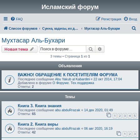
Исламский форум
FAQ
Регистрация
Вход
П
Список форумов
Сунна, хадисы, их достоверность и понимание
Мухтасар Аль-Бухари
о
Мухтасар Аль-Бухари
и
Поиск
Расширенный пои
Новая тема
с
3 темы • Страница
1
из
1
к
Объявления
ВАЖНО! ОБРАЩЕНИЕ К ПОСЕТИТЕЛЯМ ФОРУМА
Последнее сообщение
Abu Yakub al Kabardini
«
22 окт 2014, 17:04
Добавлено в форуме
О Форуме. Тех.поддержка
Ответы:
2
Темы
Книга 3. Книга знания
Последнее сообщение
abu abduRrazak
«
14 дек 2020, 01:49
Ответы:
65
1
2
3
4
5
Книга 2. Книга веры
Последнее сообщение
abu abduRrazak
«
06 авг 2020, 16:19
Ответы:
42
1
2
3