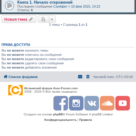
Книга 1. Начало откровений
Последнее сообщение
Саляфит
«
10 фев 2015, 14:22
Ответы:
6
Новая тема
3 темы • Страница
1
из
1
ПРАВА ДОСТУПА
Вы
не можете
начинать темы
Вы
не можете
отвечать на сообщения
Вы
не можете
редактировать свои сообщения
Вы
не можете
удалять свои сообщения
Вы
не можете
добавлять вложения
Список форумов
Часовой пояс:
UTC+03:00
Исламский форум Asar-Forum.com
2008 - 2026 © Все права защищены
F
I
R
S
Y
a
n
S
o
o
c
s
S
u
u
Создано на основе
phpBB
® Forum Software © phpBB Limited
e
t
n
t
b
a
d
u
Конфиденциальность
|
Правила
o
g
c
b
o
r
l
e
k
a
o
m
u
d