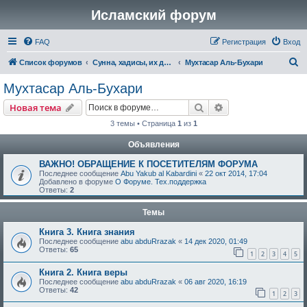
Исламский форум
FAQ
Регистрация
Вход
П
Список форумов
Сунна, хадисы, их достоверность и понимание
Мухтасар Аль-Бухари
о
Мухтасар Аль-Бухари
и
Поиск
Расширенный пои
Новая тема
с
3 темы • Страница
1
из
1
к
Объявления
ВАЖНО! ОБРАЩЕНИЕ К ПОСЕТИТЕЛЯМ ФОРУМА
Последнее сообщение
Abu Yakub al Kabardini
«
22 окт 2014, 17:04
Добавлено в форуме
О Форуме. Тех.поддержка
Ответы:
2
Темы
Книга 3. Книга знания
Последнее сообщение
abu abduRrazak
«
14 дек 2020, 01:49
Ответы:
65
1
2
3
4
5
Книга 2. Книга веры
Последнее сообщение
abu abduRrazak
«
06 авг 2020, 16:19
Ответы:
42
1
2
3