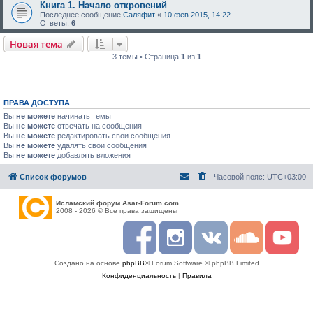
Книга 1. Начало откровений
Последнее сообщение
Саляфит
«
10 фев 2015, 14:22
Ответы:
6
Новая тема
3 темы • Страница
1
из
1
ПРАВА ДОСТУПА
Вы
не можете
начинать темы
Вы
не можете
отвечать на сообщения
Вы
не можете
редактировать свои сообщения
Вы
не можете
удалять свои сообщения
Вы
не можете
добавлять вложения
Список форумов
Часовой пояс:
UTC+03:00
Исламский форум Asar-Forum.com
2008 - 2026 © Все права защищены
F
I
R
S
Y
a
n
S
o
o
c
s
S
u
u
Создано на основе
phpBB
® Forum Software © phpBB Limited
e
t
n
t
b
a
d
u
Конфиденциальность
|
Правила
o
g
c
b
o
r
l
e
k
a
o
m
u
d